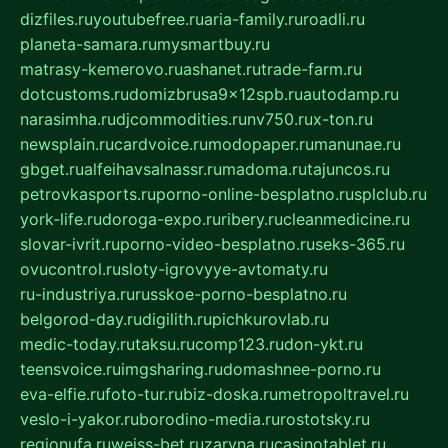
dizfiles.ru
youtubefree.ru
aria-family.ru
roadli.ru
planeta-samara.ru
mysmartbuy.ru
matrasy-kemerovo.ru
ashanet.ru
trade-farm.ru
dotcustoms.ru
domizbrusa9x12spb.ru
autodamp.ru
narasimha.ru
djcommodities.ru
nv750.ru
x-ton.ru
newsplain.ru
cardvoice.ru
modopaper.ru
manunae.ru
gbget.ru
alfeihavsalnassr.ru
madoma.ru
tajuncos.ru
petrovkasports.ru
porno-online-besplatno.ru
splclub.ru
york-life.ru
doroga-expo.ru
ribery.ru
cleanmedicine.ru
slovar-ivrit.ru
porno-video-besplatno.ru
seks-365.ru
ovucontrol.ru
sloty-igrovyye-avtomaty.ru
ru-industriya.ru
russkoe-porno-besplatno.ru
belgorod-day.ru
digilith.ru
pichkurovlab.ru
medic-today.ru
taksu.ru
comp123.ru
don-ykt.ru
teensvoice.ru
imgsharing.ru
domashnee-porno.ru
eva-elfie.ru
foto-tur.ru
biz-doska.ru
metropoltravel.ru
veslo-i-yakor.ru
borodino-media.ru
rostotsky.ru
regionufa.ru
weiss-bet.ru
zaryna.ru
casinotablet.ru