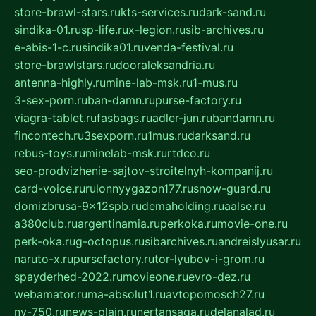
store-brawl-stars.ru
kts-services.ru
dark-sand.ru
sindika-01.ru
sp-life.ru
x-legion.ru
sib-archives.ru
e-abis-1-c.ru
sindika01.ru
venda-festival.ru
store-brawlstars.ru
dooraleksandria.ru
antenna-highly.ru
mine-lab-msk.ru
1-mus.ru
3-sex-porn.ru
ban-damn.ru
purse-factory.ru
viagra-tablet.ru
fasbags.ru
adler-jun.ru
bandamn.ru
fincontech.ru
3sexporn.ru
1mus.ru
darksand.ru
rebus-toys.ru
minelab-msk.ru
rtdco.ru
seo-prodvizhenie-sajtov-stroitelnyh-kompanij.ru
card-voice.ru
rulonnyygazon177.ru
snow-guard.ru
domizbrusa-9x12spb.ru
demaholding.ru
aalse.ru
a380club.ru
argentinamia.ru
perkoka.ru
movie-one.ru
perk-oka.ru
g-octopus.ru
sibarchives.ru
andreislyusar.ru
naruto-x.ru
pursefactory.ru
tor-lyubov-i-grom.ru
spayderhed-2022.ru
movieone.ru
evro-dez.ru
webamator.ru
ma-absolut1.ru
avtopomosch27.ru
nv-750.ru
news-plain.ru
nertansaga.ru
delanalad.ru