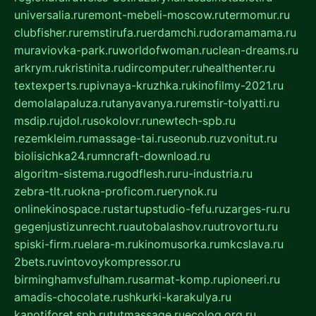
universalia.ru
remont-mebeli-moscow.ru
termomur.ru
clubfisher.ru
remstirufa.ru
erdamchi.ru
doramamama.ru
muraviovka-park.ru
worldofwoman.ru
clean-dreams.ru
arkrym.ru
kristinita.ru
dircomputer.ru
healthenter.ru
textexperts.ru
pivnaya-kruzhka.ru
kinofilmy-2021.ru
demolalapaluza.ru
tanyavanya.ru
remstir-tolyatti.ru
msdip.ru
jdol.ru
sokolovr.ru
newtech-spb.ru
rezemkleim.ru
massage-tai.ru
seonub.ru
zvonitut.ru
biolisichka24.ru
mncraft-download.ru
algoritm-sistema.ru
godflesh.ru
ru-industria.ru
zebra-tlt.ru
okna-proficom.ru
erynok.ru
onlinekinospace.ru
startupstudio-fefu.ru
zarges-ru.ru
gegenjustizunrecht.ru
autobalashov.ru
utrovortu.ru
spiski-firm.ru
elara-m.ru
kinomusorka.ru
mkcslava.ru
2bets.ru
vintovoykompressor.ru
birminghamvsfulham.ru
sarmat-komp.ru
pioneeri.ru
amadis-chocolate.ru
shkurki-karakulya.ru
kanotiforet.spb.ru
tutmassage.ru
ecolog.org.ru