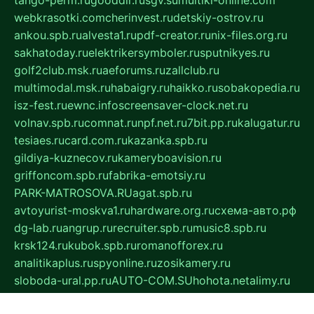
tango-perm.ru
gooddir.ru
sgv.su
multiki-online.com
webkrasotki.com
cherinvest.ru
detskiy-ostrov.ru
ankou.spb.ru
alvesta1.ru
pdf-creator.ru
nix-files.org.ru
sakhatoday.ru
elektrikersymboler.ru
sputnikyes.ru
golf2club.msk.ru
aeforums.ru
zallclub.ru
multimodal.msk.ru
habaigry.ru
haikko.ru
sobakopedia.ru
isz-fest.ru
ewnc.info
screensaver-clock.net.ru
volnav.spb.ru
comnat.ru
npf.net.ru
7bit.pp.ru
kalugatur.ru
tesiaes.ru
card.com.ru
kazanka.spb.ru
gildiya-kuznecov.ru
kameryboavision.ru
griffoncom.spb.ru
fabrika-emotsiy.ru
PARK-MATROSOVA.RU
agat.spb.ru
avtoyurist-moskva1.ru
hardware.org.ru
схема-авто.рф
dg-lab.ru
angrup.ru
recruiter.spb.ru
music8.spb.ru
krsk124.ru
kubok.spb.ru
romanofforex.ru
analitikaplus.ru
spyonline.ru
zosikamery.ru
sloboda-ural.pp.ru
AUTO-COM.SU
hohota.net
alimy.ru
online-z.com
aromat-vostoka.ru
otdelkaexp.ru