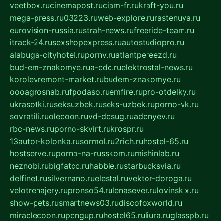
veetbox.ru
cinemapost.ru
ciam-fr.ru
kraft-you.ru
mega-press.ru
03223.ru
web-explore.ru
rastenuya.ru
eurovision-russia.ru
strah-news.ru
freeride-team.ru
itrack-24.ru
sexshopexpress.ru
autostudiopro.ru
alabuga-cityhotel.ru
pornv.ru
atlantpereezd.ru
bud-em-znakomye.ru
a-cdc.ru
elektrostal-news.ru
korolevremont-market.ru
budem-znakomye.ru
oooagrosnab.ru
fpodaso.ru
emfire.ru
pro-otdelky.ru
ukrasotki.ru
seksuzbek.ru
seks-uzbek.ru
porno-vk.ru
sovratili.ru
olecoon.ru
vd-dosug.ru
adonyev.ru
rbc-news.ru
porno-skvirt.ru
krospr.ru
13autor-kolonka.ru
sormol.ru
2rich.ru
hostel-65.ru
hostserve.ru
porno-na-russkom.ru
mishinlab.ru
neznobi.ru
bigfatcc.ru
habble.ru
starbucksvia.ru
delfinet.ru
silvernano.ru
elestal.ru
vektor-doroga.ru
velotrenajery.ru
pronso54.ru
lenasever.ru
lovinskix.ru
show-pets.ru
smartnews03.ru
discofoxworld.ru
miraclecoon.ru
pongup.ru
hostel65.ru
liura.ru
glasspb.ru