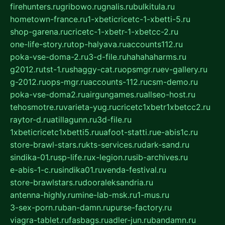
firehunters.ru
gribowo.ru
gnalis.ru
bulkitula.ru
hometown-france.ru
1-xbeticricetc-1-xbetti-5.ru
shop-garena.ru
cricetc-1-xbetr-1-xbetcc-2.ru
one-life-story.ru
top-halyava.ru
accounts112.ru
poka-vse-doma-2.ru
3-d-file.ru
hahahaharms.ru
g2012.ru
tst-1.ru
shaggy-cat.ru
opsmgr.ru
ev-gallery.ru
g-2012.ru
ops-mgr.ru
accounts-112.ru
csm-demo.ru
poka-vse-doma2.ru
airgungames.ru
allseo-host.ru
tehosmotre.ru
varieta-yug.ru
cricetc1xbetr1xbetcc2.ru
raytor-d.ru
atillagunn.ru
3d-file.ru
1xbeticricetc1xbetti5.ru
uafoot-statti.ru
e-abis1c.ru
store-brawl-stars.ru
kts-services.ru
dark-sand.ru
sindika-01.ru
sp-life.ru
x-legion.ru
sib-archives.ru
e-abis-1-c.ru
sindika01.ru
venda-festival.ru
store-brawlstars.ru
dooraleksandria.ru
antenna-highly.ru
mine-lab-msk.ru
1-mus.ru
3-sex-porn.ru
ban-damn.ru
purse-factory.ru
viagra-tablet.ru
fasbags.ru
adler-jun.ru
bandamn.ru