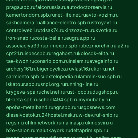
praga.spb.ru
falcorussia.ru
autodoctorservis.ru
kamertondom.spb.ru
net-life.net.ru
avto-vozim.ru
sakhcamera.ru
alliance-electro.spb.ru
stroyavt.ru
controlweb1.ru
tdsak74.ru
kinzozo-ru.ru
kvotka.ru
iron-snab.ru
costa-bella.ru
eugrus.pp.ru
associaciya39.ru
primexpo.spb.ru
bezmorchin.ru
ia2.ru
cpt21.ru
ispecspb.ru
regahost.ru
kolosok-elita.ru
tae-kwon.ru
consrio.com.ru
insiam.ru
avegainfo.ru
archery161.ru
bigencyclica.ru
vlast16.ru
korru.net
sarmiento.spb.su
extelopedia.ru
lammin-suo.spb.ru
iskatour.spb.ru
snpi.org.ru
running-line.ru
krygeva-spa.ru
chel.net.ru
rust-loco.ru
dugshop.ru
hl-beta.spb.ru
school494.spb.ru
mymubaby.ru
epoha-metalband.ru
ngr.spb.ru
rusgosnews.com
dieselvostok.ru
24hostel.msk.ru
w-dev.ru
f-ship.ru
regsmi.ru
filmnetwork.ru
malinasp.ru
kinosvin.ru
h2o-salon.ru
malutkayork.ru
deltaprim.spb.ru