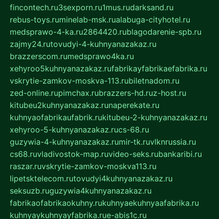
fincontech.ru
3sexporn.ru
1mus.ru
darksand.ru
rebus-toys.ru
minelab-msk.ru
alabuga-cityhotel.ru
medsprawo-4-ka.ru
2864420.ru
blagodarenie-spb.ru
zajmy24.ru
tovudyi-4-kuhnyanazakaz.ru
brazzerscom.ru
medsprawo4ka.ru
xehyroo5kuhnyanazakaz.ru
fabrikayfabrikaefabrika.ru
vskrytie-zamkov-moskva-113.ru
biletnadom.ru
zed-online.ru
pimchax.ru
brazzers-hd.ru
z-host.ru
kitubeu2kuhnyanazakaz.ru
naperekate.ru
kuhnyaofabrikaufabrik.ru
kitubeu-2-kuhnyanazakaz.ru
xehyroo-5-kuhnyanazakaz.ru
cs-68.ru
guzywia-4-kuhnyanazakaz.ru
mir-tk.ru
vlknrussia.ru
cs68.ru
vladivostok-map.ru
video-seks.ru
bankaribi.ru
raszar.ru
vskrytie-zamkov-moskva113.ru
lipetsktelecom.ru
tovudyi4kuhnyanazakaz.ru
seksuzb.ru
guzywia4kuhnyanazakaz.ru
fabrikaofabrikaokuhny.ru
kuhnyaekuhnyaafabrika.ru
kuhnyaykuhnyayfabrika.ru
e-abis1c.ru