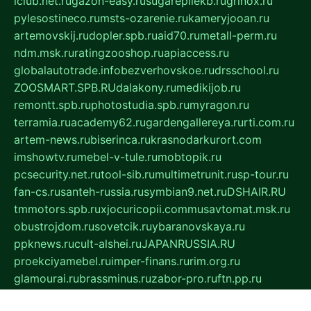
iclub.net.ru
gazon-easy.ru
sugarepilekb.ru
grinox.ru
pylesostineco.ru
msts-ozarenie.ru
kameryjooan.ru
artemovskij.ru
dopler.spb.ru
aid70.ru
metall-perm.ru
ndm.msk.ru
ratingzooshop.ru
apiaccess.ru
globalautotrade.info
bezverhovskoe.ru
drsschool.ru
ZOOSMART.SPB.RU
dalakony.ru
medikijob.ru
remontt.spb.ru
photostudia.spb.ru
myragon.ru
terramia.ru
academy62.ru
gardengallereya.ru
rti.com.ru
artem-news.ru
biserinca.ru
krasnodarkurort.com
imshowtv.ru
mebel-v-tule.ru
mobtopik.ru
pcsecurity.net.ru
tool-sib.ru
multimetrunit.ru
sp-tour.ru
fan-cs.ru
santeh-russia.ru
symbian9.net.ru
DSHAIR.RU
tmmotors.spb.ru
xjocuricopii.com
musavtomat.msk.ru
obustrojdom.ru
sovetcik.ru
ybaranovskaya.ru
ppknews.ru
cult-alshei.ru
JAPANRUSSIA.RU
proekciyamebel.ru
imper-finans.ru
rim.org.ru
glamourai.ru
brassminus.ru
zabor-pro.ru
ftn.pp.ru
dorogoe58.ru
laimengpacker.ru
kuzova-zapchasti.ru