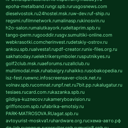
epoha-metalband.ru
ngr.spb.ru
rusgosnews.com
dieselvostok.ru
24hostel.msk.ru
w-dev.ru
f-ship.ru
regsmi.ru
filmnetwork.ru
malinasp.ru
kinosvin.ru
h2o-salon.ru
malutkayork.ru
deltaprim.spb.ru
tango-perm.ru
gooddir.ru
sgv.su
multiki-online.com
webkrasotki.com
cherinvest.ru
detskiy-ostrov.ru
ankou.spb.ru
alvesta1.ru
pdf-creator.ru
nix-files.org.ru
sakhatoday.ru
elektrikersymboler.ru
sputnikyes.ru
golf2club.msk.ru
aeforums.ru
zallclub.ru
multimodal.msk.ru
habaigry.ru
haikko.ru
sobakopedia.ru
isz-fest.ru
ewnc.info
screensaver-clock.net.ru
volnav.spb.ru
comnat.ru
npf.net.ru
7bit.pp.ru
kalugatur.ru
tesiaes.ru
card.com.ru
kazanka.spb.ru
gildiya-kuznecov.ru
kameryboavision.ru
griffoncom.spb.ru
fabrika-emotsiy.ru
PARK-MATROSOVA.RU
agat.spb.ru
avtoyurist-moskva1.ru
hardware.org.ru
схема-авто.рф
dg-lab.ru
angrup.ru
recruiter.spb.ru
music8.spb.ru