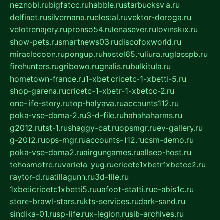
neznobi.ru
bigfatcc.ru
habble.ru
starbucksvia.ru
delfinet.ru
silvernano.ru
elestal.ru
vektor-doroga.ru
velotrenajery.ru
pronso54.ru
lenasever.ru
lovinskix.ru
show-pets.ru
smartnews03.ru
discofoxworld.ru
miraclecoon.ru
pongup.ru
hostel65.ru
liura.ru
glasspb.ru
firehunters.ru
gribowo.ru
gnalis.ru
bulkitula.ru
hometown-france.ru
1-xbeticricetc-1-xbetti-5.ru
shop-garena.ru
cricetc-1-xbetr-1-xbetcc-2.ru
one-life-story.ru
top-halyava.ru
accounts112.ru
poka-vse-doma-2.ru
3-d-file.ru
hahahaharms.ru
g2012.ru
tst-1.ru
shaggy-cat.ru
opsmgr.ru
ev-gallery.ru
g-2012.ru
ops-mgr.ru
accounts-112.ru
csm-demo.ru
poka-vse-doma2.ru
airgungames.ru
allseo-host.ru
tehosmotre.ru
varieta-yug.ru
cricetc1xbetr1xbetcc2.ru
raytor-d.ru
atillagunn.ru
3d-file.ru
1xbeticricetc1xbetti5.ru
uafoot-statti.ru
e-abis1c.ru
store-brawl-stars.ru
kts-services.ru
dark-sand.ru
sindika-01.ru
sp-life.ru
x-legion.ru
sib-archives.ru