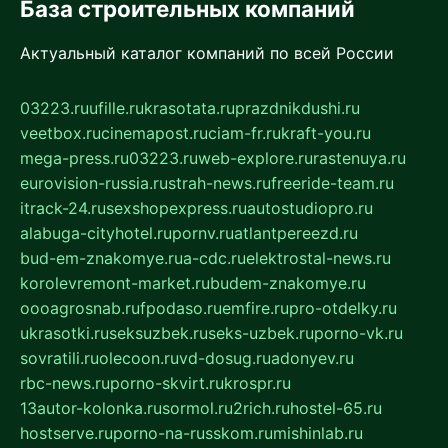
База строительных компаний
Актуальный каталог компаний по всей России
03223.ru
ufille.ru
krasotata.ru
prazdnikdushi.ru
veetbox.ru
cinemapost.ru
ciam-fr.ru
kraft-you.ru
mega-press.ru
03223.ru
web-explore.ru
rastenuya.ru
eurovision-russia.ru
strah-news.ru
freeride-team.ru
itrack-24.ru
sexshopexpress.ru
autostudiopro.ru
alabuga-cityhotel.ru
pornv.ru
atlantpereezd.ru
bud-em-znakomye.ru
a-cdc.ru
elektrostal-news.ru
korolevremont-market.ru
budem-znakomye.ru
oooagrosnab.ru
fpodaso.ru
emfire.ru
pro-otdelky.ru
ukrasotki.ru
seksuzbek.ru
seks-uzbek.ru
porno-vk.ru
sovratili.ru
olecoon.ru
vd-dosug.ru
adonyev.ru
rbc-news.ru
porno-skvirt.ru
krospr.ru
13autor-kolonka.ru
sormol.ru
2rich.ru
hostel-65.ru
hostserve.ru
porno-na-russkom.ru
mishinlab.ru