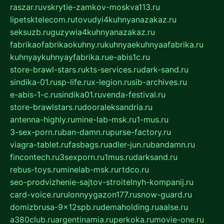
raszar.ru
vskrytie-zamkov-moskva113.ru
lipetsktelecom.ru
tovudyi4kuhnyanazakaz.ru
seksuzb.ru
guzywia4kuhnyanazakaz.ru
fabrikaofabrikaokuhny.ru
kuhnyaekuhnyaafabrika.ru
kuhnyaykuhnyayfabrika.ru
e-abis1c.ru
store-brawl-stars.ru
kts-services.ru
dark-sand.ru
sindika-01.ru
sp-life.ru
x-legion.ru
sib-archives.ru
e-abis-1-c.ru
sindika01.ru
venda-festival.ru
store-brawlstars.ru
dooraleksandria.ru
antenna-highly.ru
mine-lab-msk.ru
1-mus.ru
3-sex-porn.ru
ban-damn.ru
purse-factory.ru
viagra-tablet.ru
fasbags.ru
adler-jun.ru
bandamn.ru
fincontech.ru
3sexporn.ru
1mus.ru
darksand.ru
rebus-toys.ru
minelab-msk.ru
rtdco.ru
seo-prodvizhenie-sajtov-stroitelnyh-kompanij.ru
card-voice.ru
rulonnyygazon177.ru
snow-guard.ru
domizbrusa-9x12spb.ru
demaholding.ru
aalse.ru
a380club.ru
argentinamia.ru
perkoka.ru
movie-one.ru