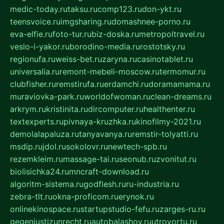
medic-today.ru
taksu.ru
comp123.ru
don-ykt.ru
teensvoice.ru
imgsharing.ru
domashnee-porno.ru
eva-elfie.ru
foto-tur.ru
biz-doska.ru
metropoltravel.ru
veslo-i-yakor.ru
borodino-media.ru
rostotsky.ru
regionufa.ru
weiss-bet.ru
zaryna.ru
casinotablet.ru
universalia.ru
remont-mebeli-moscow.ru
termomur.ru
clubfisher.ru
remstirufa.ru
erdamchi.ru
doramamama.ru
muraviovka-park.ru
worldofwoman.ru
clean-dreams.ru
arkrym.ru
kristinita.ru
dircomputer.ru
healthenter.ru
textexperts.ru
pivnaya-kruzhka.ru
kinofilmy-2021.ru
demolalapaluza.ru
tanyavanya.ru
remstir-tolyatti.ru
msdip.ru
jdol.ru
sokolovr.ru
newtech-spb.ru
rezemkleim.ru
massage-tai.ru
seonub.ru
zvonitut.ru
biolisichka24.ru
mncraft-download.ru
algoritm-sistema.ru
godflesh.ru
ru-industria.ru
zebra-tlt.ru
okna-proficom.ru
erynok.ru
onlinekinospace.ru
startupstudio-fefu.ru
zarges-ru.ru
gegenjustizunrecht.ru
autobalashov.ru
utrovortu.ru