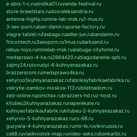
e-abis-1-c.ru
sindika01.ru
venda-festival.ru
store-brawlstars.ru
dooraleksandria.ru
antenna-highly.ru
mine-lab-msk.ru
1-mus.ru
3-sex-porn.ru
ban-damn.ru
purse-factory.ru
viagra-tablet.ru
fasbags.ru
adler-jun.ru
bandamn.ru
fincontech.ru
3sexporn.ru
1mus.ru
darksand.ru
rebus-toys.ru
minelab-msk.ru
alabuga-cityhotel.ru
medsprawo-4-ka.ru
2864420.ru
blagodarenie-spb.ru
zajmy24.ru
tovudyi-4-kuhnyanazakaz.ru
brazzerscom.ru
medsprawo4ka.ru
xehyroo5kuhnyanazakaz.ru
fabrikayfabrikaefabrika.ru
vskrytie-zamkov-moskva-113.ru
biletnadom.ru
zed-online.ru
pimchax.ru
brazzers-hd.ru
z-host.ru
kitubeu2kuhnyanazakaz.ru
naperekate.ru
kuhnyaofabrikaufabrik.ru
kitubeu-2-kuhnyanazakaz.ru
xehyroo-5-kuhnyanazakaz.ru
cs-68.ru
guzywia-4-kuhnyanazakaz.ru
mir-tk.ru
vlknrussia.ru
cs68.ru
vladivostok-map.ru
video-seks.ru
bankaribi.ru