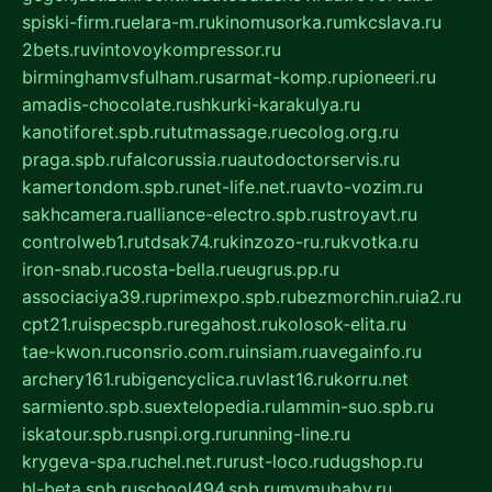
spiski-firm.ru
elara-m.ru
kinomusorka.ru
mkcslava.ru
2bets.ru
vintovoykompressor.ru
birminghamvsfulham.ru
sarmat-komp.ru
pioneeri.ru
amadis-chocolate.ru
shkurki-karakulya.ru
kanotiforet.spb.ru
tutmassage.ru
ecolog.org.ru
praga.spb.ru
falcorussia.ru
autodoctorservis.ru
kamertondom.spb.ru
net-life.net.ru
avto-vozim.ru
sakhcamera.ru
alliance-electro.spb.ru
stroyavt.ru
controlweb1.ru
tdsak74.ru
kinzozo-ru.ru
kvotka.ru
iron-snab.ru
costa-bella.ru
eugrus.pp.ru
associaciya39.ru
primexpo.spb.ru
bezmorchin.ru
ia2.ru
cpt21.ru
ispecspb.ru
regahost.ru
kolosok-elita.ru
tae-kwon.ru
consrio.com.ru
insiam.ru
avegainfo.ru
archery161.ru
bigencyclica.ru
vlast16.ru
korru.net
sarmiento.spb.su
extelopedia.ru
lammin-suo.spb.ru
iskatour.spb.ru
snpi.org.ru
running-line.ru
krygeva-spa.ru
chel.net.ru
rust-loco.ru
dugshop.ru
hl-beta.spb.ru
school494.spb.ru
mymubaby.ru