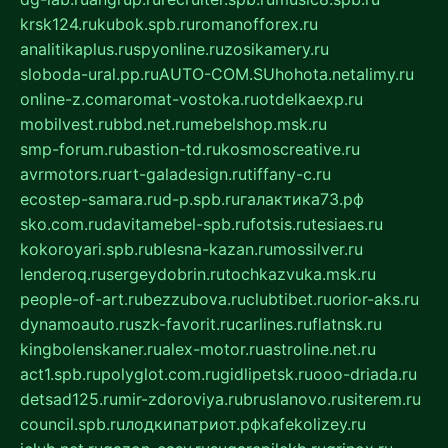
krsk124.ru
kubok.spb.ru
romanofforex.ru
analitikaplus.ru
spyonline.ru
zosikamery.ru
sloboda-ural.pp.ru
AUTO-COM.SU
hohota.net
alimy.ru
online-z.com
aromat-vostoka.ru
otdelkaexp.ru
mobilvest.ru
bbd.net.ru
mebelshop.msk.ru
smp-forum.ru
bastion-td.ru
kosmoscreative.ru
avrmotors.ru
art-galadesign.ru
tiffany-c.ru
ecostep-samara.ru
d-p.spb.ru
галактика73.рф
sko.com.ru
davitamebel-spb.ru
fotsis.ru
tesiaes.ru
kokoroyari.spb.ru
blesna-kazan.ru
mossilver.ru
lenderoq.ru
sergeydobrin.ru
tochkazvuka.msk.ru
people-of-art.ru
bezzubova.ru
clubtibet.ru
orior-aks.ru
dynamoauto.ru
szk-favorit.ru
carlines.ru
flatnsk.ru
kingbolenskaner.ru
alex-motor.ru
astroline.net.ru
act1.spb.ru
polyglot.com.ru
gidlipetsk.ru
ooo-driada.ru
detsad125.ru
mir-zdoroviya.ru
bruslanovo.ru
siterem.ru
council.spb.ru
лодкипатриот.рф
kafekolizey.ru