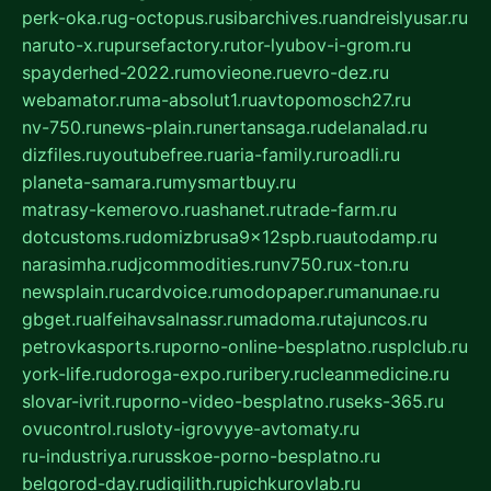
perk-oka.ru
g-octopus.ru
sibarchives.ru
andreislyusar.ru
naruto-x.ru
pursefactory.ru
tor-lyubov-i-grom.ru
spayderhed-2022.ru
movieone.ru
evro-dez.ru
webamator.ru
ma-absolut1.ru
avtopomosch27.ru
nv-750.ru
news-plain.ru
nertansaga.ru
delanalad.ru
dizfiles.ru
youtubefree.ru
aria-family.ru
roadli.ru
planeta-samara.ru
mysmartbuy.ru
matrasy-kemerovo.ru
ashanet.ru
trade-farm.ru
dotcustoms.ru
domizbrusa9x12spb.ru
autodamp.ru
narasimha.ru
djcommodities.ru
nv750.ru
x-ton.ru
newsplain.ru
cardvoice.ru
modopaper.ru
manunae.ru
gbget.ru
alfeihavsalnassr.ru
madoma.ru
tajuncos.ru
petrovkasports.ru
porno-online-besplatno.ru
splclub.ru
york-life.ru
doroga-expo.ru
ribery.ru
cleanmedicine.ru
slovar-ivrit.ru
porno-video-besplatno.ru
seks-365.ru
ovucontrol.ru
sloty-igrovyye-avtomaty.ru
ru-industriya.ru
russkoe-porno-besplatno.ru
belgorod-day.ru
digilith.ru
pichkurovlab.ru