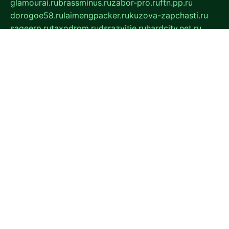
glamourai.ru
brassminus.ru
zabor-pro.ru
ftn.pp.ru
dorogoe58.ru
laimengpacker.ru
kuzova-zapchasti.ru
sageerp.ru
taxodrom.ru
dsrazvitie.ru
hardcity.net.ru
ratinghomegames.ru
topservice25.ru
gubernyan.ru
gtglasslined.ru
ii4.ru
tssport.spb.ru
andorra24.com
blackwallstreet.ru
oboimos.ru
optim-doors.com.ru
ikuch.ru
nycr.org.ru
npa21.ru
vremya-ch.spb.ru
desert000.ru
ivtorgi.ru
ifiori.ru
catalog-statei.ru
dcv.org.ru
spetsmaster174.ru
ipkameryhiseeu.ru
dum26.ru
ruspol.spb.ru
fr-opendp.ru
kam-solnyshko.ru
cheyenne-arapaho.ru
sevzapmetal.spb.ru
ted-lapidus.spb.ru
parasite-eliminator.ru
sigma-complete.ru
modernworld.ru
dama-moda.ru
eholot-group.ru
sk-nvkz.ru
DRONGOLD.RU
democratia2.ru
i-farmer.ru
mass-sport.org
jablonex.spb.ru
bookmess.ru
linkword.ru
refineua.com.ru
cs-spec.net.ru
altay-mebel.ru
DNK-THEATRE.RU
mechaniks.spb.ru
ipcamtechage.ru