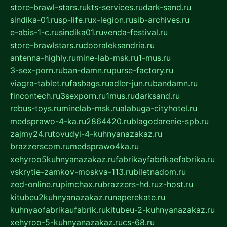
store-brawl-stars.ru
kts-services.ru
dark-sand.ru
sindika-01.ru
sp-life.ru
x-legion.ru
sib-archives.ru
e-abis-1-c.ru
sindika01.ru
venda-festival.ru
store-brawlstars.ru
dooraleksandria.ru
antenna-highly.ru
mine-lab-msk.ru
1-mus.ru
3-sex-porn.ru
ban-damn.ru
purse-factory.ru
viagra-tablet.ru
fasbags.ru
adler-jun.ru
bandamn.ru
fincontech.ru
3sexporn.ru
1mus.ru
darksand.ru
rebus-toys.ru
minelab-msk.ru
alabuga-cityhotel.ru
medsprawo-4-ka.ru
2864420.ru
blagodarenie-spb.ru
zajmy24.ru
tovudyi-4-kuhnyanazakaz.ru
brazzerscom.ru
medsprawo4ka.ru
xehyroo5kuhnyanazakaz.ru
fabrikayfabrikaefabrika.ru
vskrytie-zamkov-moskva-113.ru
biletnadom.ru
zed-online.ru
pimchax.ru
brazzers-hd.ru
z-host.ru
kitubeu2kuhnyanazakaz.ru
naperekate.ru
kuhnyaofabrikaufabrik.ru
kitubeu-2-kuhnyanazakaz.ru
xehyroo-5-kuhnyanazakaz.ru
cs-68.ru