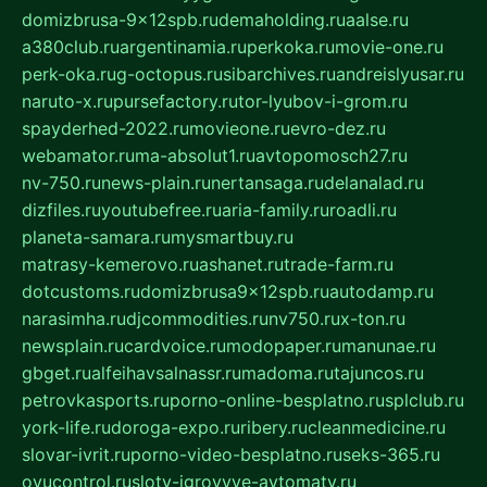
domizbrusa-9x12spb.ru
demaholding.ru
aalse.ru
a380club.ru
argentinamia.ru
perkoka.ru
movie-one.ru
perk-oka.ru
g-octopus.ru
sibarchives.ru
andreislyusar.ru
naruto-x.ru
pursefactory.ru
tor-lyubov-i-grom.ru
spayderhed-2022.ru
movieone.ru
evro-dez.ru
webamator.ru
ma-absolut1.ru
avtopomosch27.ru
nv-750.ru
news-plain.ru
nertansaga.ru
delanalad.ru
dizfiles.ru
youtubefree.ru
aria-family.ru
roadli.ru
planeta-samara.ru
mysmartbuy.ru
matrasy-kemerovo.ru
ashanet.ru
trade-farm.ru
dotcustoms.ru
domizbrusa9x12spb.ru
autodamp.ru
narasimha.ru
djcommodities.ru
nv750.ru
x-ton.ru
newsplain.ru
cardvoice.ru
modopaper.ru
manunae.ru
gbget.ru
alfeihavsalnassr.ru
madoma.ru
tajuncos.ru
petrovkasports.ru
porno-online-besplatno.ru
splclub.ru
york-life.ru
doroga-expo.ru
ribery.ru
cleanmedicine.ru
slovar-ivrit.ru
porno-video-besplatno.ru
seks-365.ru
ovucontrol.ru
sloty-igrovyye-avtomaty.ru