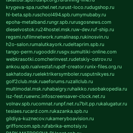
krygeva-spa.ru
chel.net.ru
rust-loco.ru
dugshop.ru
hl-beta.spb.ru
school494.spb.ru
mymubaby.ru
epoha-metalband.ru
ngr.spb.ru
rusgosnews.com
dieselvostok.ru
24hostel.msk.ru
w-dev.ru
f-ship.ru
regsmi.ru
filmnetwork.ru
malinasp.ru
kinosvin.ru
h2o-salon.ru
malutkayork.ru
deltaprim.spb.ru
tango-perm.ru
gooddir.ru
sgv.su
multiki-online.com
webkrasotki.com
cherinvest.ru
detskiy-ostrov.ru
ankou.spb.ru
alvesta1.ru
pdf-creator.ru
nix-files.org.ru
sakhatoday.ru
elektrikersymboler.ru
sputnikyes.ru
golf2club.msk.ru
aeforums.ru
zallclub.ru
multimodal.msk.ru
habaigry.ru
haikko.ru
sobakopedia.ru
isz-fest.ru
ewnc.info
screensaver-clock.net.ru
volnav.spb.ru
comnat.ru
npf.net.ru
7bit.pp.ru
kalugatur.ru
tesiaes.ru
card.com.ru
kazanka.spb.ru
gildiya-kuznecov.ru
kameryboavision.ru
griffoncom.spb.ru
fabrika-emotsiy.ru