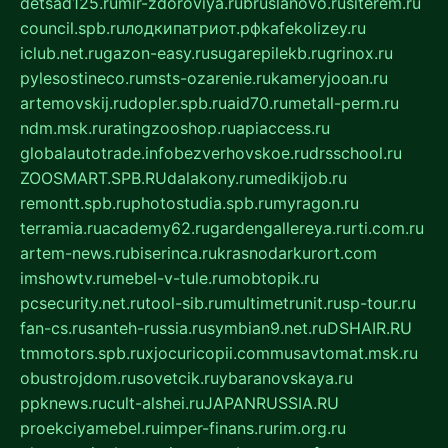
detsad125.ru
mir-zdoroviya.ru
bruslanovo.ru
siterem.ru
council.spb.ru
лодкипатриот.рф
kafekolizey.ru
iclub.net.ru
gazon-easy.ru
sugarepilekb.ru
grinox.ru
pylesostineco.ru
msts-ozarenie.ru
kameryjooan.ru
artemovskij.ru
dopler.spb.ru
aid70.ru
metall-perm.ru
ndm.msk.ru
ratingzooshop.ru
apiaccess.ru
globalautotrade.info
bezverhovskoe.ru
drsschool.ru
ZOOSMART.SPB.RU
dalakony.ru
medikijob.ru
remontt.spb.ru
photostudia.spb.ru
myragon.ru
terramia.ru
academy62.ru
gardengallereya.ru
rti.com.ru
artem-news.ru
biserinca.ru
krasnodarkurort.com
imshowtv.ru
mebel-v-tule.ru
mobtopik.ru
pcsecurity.net.ru
tool-sib.ru
multimetrunit.ru
sp-tour.ru
fan-cs.ru
santeh-russia.ru
symbian9.net.ru
DSHAIR.RU
tmmotors.spb.ru
xjocuricopii.com
musavtomat.msk.ru
obustrojdom.ru
sovetcik.ru
ybaranovskaya.ru
ppknews.ru
cult-alshei.ru
JAPANRUSSIA.RU
proekciyamebel.ru
imper-finans.ru
rim.org.ru