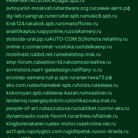
PARK-MATROSOVA.RU
agat.spb.ru
avtoyurist-moskva1.ru
hardware.org.ru
схема-авто.рф
dg-lab.ru
angrup.ru
recruiter.spb.ru
music8.spb.ru
krsk124.ru
kubok.spb.ru
romanofforex.ru
analitikaplus.ru
spyonline.ru
zosikamery.ru
sloboda-ural.pp.ru
AUTO-COM.SU
hohota.net
alimy.ru
online-z.com
aromat-vostoka.ru
otdelkaexp.ru
mobilvest.ru
bbd.net.ru
mebelshop.msk.ru
smp-forum.ru
bastion-td.ru
kosmoscreative.ru
avrmotors.ru
art-galadesign.ru
tiffany-c.ru
ecostep-samara.ru
d-p.spb.ru
галактика73.рф
sko.com.ru
davitamebel-spb.ru
fotsis.ru
tesiaes.ru
kokoroyari.spb.ru
blesna-kazan.ru
mossilver.ru
lenderoq.ru
sergeydobrin.ru
tochkazvuka.msk.ru
people-of-art.ru
bezzubova.ru
clubtibet.ru
orior-aks.ru
dynamoauto.ru
szk-favorit.ru
carlines.ru
flatnsk.ru
kingbolenskaner.ru
alex-motor.ru
astroline.net.ru
act1.spb.ru
polyglot.com.ru
gidlipetsk.ru
ooo-driada.ru