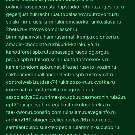
onlinekinospace.ru
startupstudio-fefu.ru
zarges-ru.ru
gegenjustizunrecht.ru
autobalashov.ru
utrovortu.ru
spiski-firm.ru
elara-m.ru
kinomusorka.ru
mkcslava.ru
2bets.ru
vintovoykompressor.ru
birminghamvsfulham.ru
sarmat-komp.ru
pioneeri.ru
amadis-chocolate.ru
shkurki-karakulya.ru
kanotiforet.spb.ru
tutmassage.ru
ecolog.org.ru
praga.spb.ru
falcorussia.ru
autodoctorservis.ru
kamertondom.spb.ru
net-life.net.ru
avto-vozim.ru
sakhcamera.ru
alliance-electro.spb.ru
stroyavt.ru
controlweb1.ru
tdsak74.ru
kinzozo-ru.ru
kvotka.ru
iron-snab.ru
costa-bella.ru
eugrus.pp.ru
associaciya39.ru
primexpo.spb.ru
bezmorchin.ru
ia2.ru
cpt21.ru
ispecspb.ru
regahost.ru
kolosok-elita.ru
tae-kwon.ru
consrio.com.ru
insiam.ru
avegainfo.ru
archery161.ru
bigencyclica.ru
vlast16.ru
korru.net
sarmiento.spb.su
extelopedia.ru
lammin-suo.spb.ru
iskatour.spb.ru
snpi.org.ru
running-line.ru