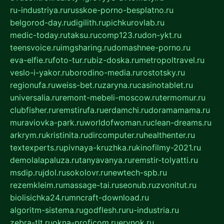
ru-industriya.ru
russkoe-porno-besplatno.ru
belgorod-day.ru
digilith.ru
pichkurovlab.ru
medic-today.ru
taksu.ru
comp123.ru
don-ykt.ru
teensvoice.ru
imgsharing.ru
domashnee-porno.ru
eva-elfie.ru
foto-tur.ru
biz-doska.ru
metropoltravel.ru
veslo-i-yakor.ru
borodino-media.ru
rostotsky.ru
regionufa.ru
weiss-bet.ru
zaryna.ru
casinotablet.ru
universalia.ru
remont-mebeli-moscow.ru
termomur.ru
clubfisher.ru
remstirufa.ru
erdamchi.ru
doramamama.ru
muraviovka-park.ru
worldofwoman.ru
clean-dreams.ru
arkrym.ru
kristinita.ru
dircomputer.ru
healthenter.ru
textexperts.ru
pivnaya-kruzhka.ru
kinofilmy-2021.ru
demolalapaluza.ru
tanyavanya.ru
remstir-tolyatti.ru
msdip.ru
jdol.ru
sokolovr.ru
newtech-spb.ru
rezemkleim.ru
massage-tai.ru
seonub.ru
zvonitut.ru
biolisichka24.ru
mncraft-download.ru
algoritm-sistema.ru
godflesh.ru
ru-industria.ru
zebra-tlt.ru
okna-proficom.ru
erynok.ru