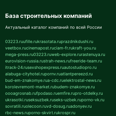
База строительных компаний
Актуальный каталог компаний по всей России
03223.ru
ufille.ru
krasotata.ru
prazdnikdushi.ru
veetbox.ru
cinemapost.ru
ciam-fr.ru
kraft-you.ru
mega-press.ru
03223.ru
web-explore.ru
rastenuya.ru
eurovision-russia.ru
strah-news.ru
freeride-team.ru
itrack-24.ru
sexshopexpress.ru
autostudiopro.ru
alabuga-cityhotel.ru
pornv.ru
atlantpereezd.ru
bud-em-znakomye.ru
a-cdc.ru
elektrostal-news.ru
korolevremont-market.ru
budem-znakomye.ru
oooagrosnab.ru
fpodaso.ru
emfire.ru
pro-otdelky.ru
ukrasotki.ru
seksuzbek.ru
seks-uzbek.ru
porno-vk.ru
sovratili.ru
olecoon.ru
vd-dosug.ru
adonyev.ru
rbc-news.ru
porno-skvirt.ru
krospr.ru