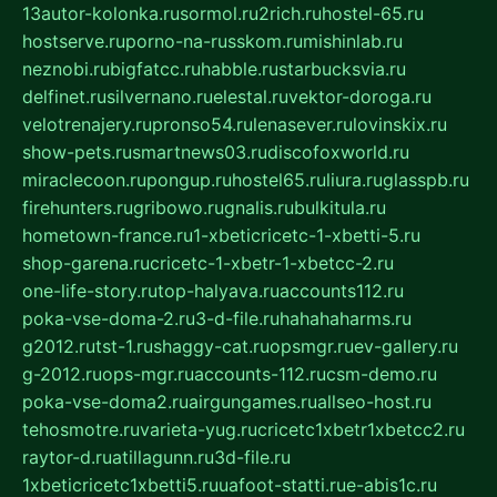
13autor-kolonka.ru
sormol.ru
2rich.ru
hostel-65.ru
hostserve.ru
porno-na-russkom.ru
mishinlab.ru
neznobi.ru
bigfatcc.ru
habble.ru
starbucksvia.ru
delfinet.ru
silvernano.ru
elestal.ru
vektor-doroga.ru
velotrenajery.ru
pronso54.ru
lenasever.ru
lovinskix.ru
show-pets.ru
smartnews03.ru
discofoxworld.ru
miraclecoon.ru
pongup.ru
hostel65.ru
liura.ru
glasspb.ru
firehunters.ru
gribowo.ru
gnalis.ru
bulkitula.ru
hometown-france.ru
1-xbeticricetc-1-xbetti-5.ru
shop-garena.ru
cricetc-1-xbetr-1-xbetcc-2.ru
one-life-story.ru
top-halyava.ru
accounts112.ru
poka-vse-doma-2.ru
3-d-file.ru
hahahaharms.ru
g2012.ru
tst-1.ru
shaggy-cat.ru
opsmgr.ru
ev-gallery.ru
g-2012.ru
ops-mgr.ru
accounts-112.ru
csm-demo.ru
poka-vse-doma2.ru
airgungames.ru
allseo-host.ru
tehosmotre.ru
varieta-yug.ru
cricetc1xbetr1xbetcc2.ru
raytor-d.ru
atillagunn.ru
3d-file.ru
1xbeticricetc1xbetti5.ru
uafoot-statti.ru
e-abis1c.ru