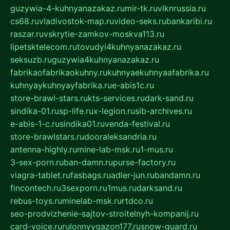
guzywia-4-kuhnyanazakaz.ru
mir-tk.ru
vlknrussia.ru
cs68.ru
vladivostok-map.ru
video-seks.ru
bankaribi.ru
raszar.ru
vskrytie-zamkov-moskva113.ru
lipetsktelecom.ru
tovudyi4kuhnyanazakaz.ru
seksuzb.ru
guzywia4kuhnyanazakaz.ru
fabrikaofabrikaokuhny.ru
kuhnyaekuhnyaafabrika.ru
kuhnyaykuhnyayfabrika.ru
e-abis1c.ru
store-brawl-stars.ru
kts-services.ru
dark-sand.ru
sindika-01.ru
sp-life.ru
x-legion.ru
sib-archives.ru
e-abis-1-c.ru
sindika01.ru
venda-festival.ru
store-brawlstars.ru
dooraleksandria.ru
antenna-highly.ru
mine-lab-msk.ru
1-mus.ru
3-sex-porn.ru
ban-damn.ru
purse-factory.ru
viagra-tablet.ru
fasbags.ru
adler-jun.ru
bandamn.ru
fincontech.ru
3sexporn.ru
1mus.ru
darksand.ru
rebus-toys.ru
minelab-msk.ru
rtdco.ru
seo-prodvizhenie-sajtov-stroitelnyh-kompanij.ru
card-voice.ru
rulonnyygazon177.ru
snow-guard.ru