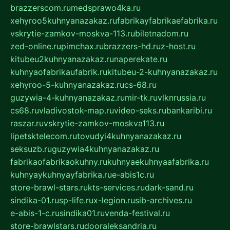
brazzerscom.ru
medsprawo4ka.ru
xehyroo5kuhnyanazakaz.ru
fabrikayfabrikaefabrika.ru
vskrytie-zamkov-moskva-113.ru
biletnadom.ru
zed-online.ru
pimchax.ru
brazzers-hd.ru
z-host.ru
kitubeu2kuhnyanazakaz.ru
naperekate.ru
kuhnyaofabrikaufabrik.ru
kitubeu-2-kuhnyanazakaz.ru
xehyroo-5-kuhnyanazakaz.ru
cs-68.ru
guzywia-4-kuhnyanazakaz.ru
mir-tk.ru
vlknrussia.ru
cs68.ru
vladivostok-map.ru
video-seks.ru
bankaribi.ru
raszar.ru
vskrytie-zamkov-moskva113.ru
lipetsktelecom.ru
tovudyi4kuhnyanazakaz.ru
seksuzb.ru
guzywia4kuhnyanazakaz.ru
fabrikaofabrikaokuhny.ru
kuhnyaekuhnyaafabrika.ru
kuhnyaykuhnyayfabrika.ru
e-abis1c.ru
store-brawl-stars.ru
kts-services.ru
dark-sand.ru
sindika-01.ru
sp-life.ru
x-legion.ru
sib-archives.ru
e-abis-1-c.ru
sindika01.ru
venda-festival.ru
store-brawlstars.ru
dooraleksandria.ru