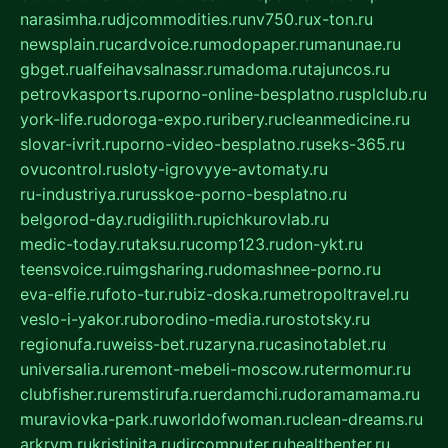
narasimha.ru
djcommodities.ru
nv750.ru
x-ton.ru
newsplain.ru
cardvoice.ru
modopaper.ru
manunae.ru
gbget.ru
alfeihavsalnassr.ru
madoma.ru
tajuncos.ru
petrovkasports.ru
porno-online-besplatno.ru
splclub.ru
york-life.ru
doroga-expo.ru
ribery.ru
cleanmedicine.ru
slovar-ivrit.ru
porno-video-besplatno.ru
seks-365.ru
ovucontrol.ru
sloty-igrovyye-avtomaty.ru
ru-industriya.ru
russkoe-porno-besplatno.ru
belgorod-day.ru
digilith.ru
pichkurovlab.ru
medic-today.ru
taksu.ru
comp123.ru
don-ykt.ru
teensvoice.ru
imgsharing.ru
domashnee-porno.ru
eva-elfie.ru
foto-tur.ru
biz-doska.ru
metropoltravel.ru
veslo-i-yakor.ru
borodino-media.ru
rostotsky.ru
regionufa.ru
weiss-bet.ru
zaryna.ru
casinotablet.ru
universalia.ru
remont-mebeli-moscow.ru
termomur.ru
clubfisher.ru
remstirufa.ru
erdamchi.ru
doramamama.ru
muraviovka-park.ru
worldofwoman.ru
clean-dreams.ru
arkrym.ru
kristinita.ru
dircomputer.ru
healthenter.ru