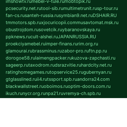
imshowtv.ru
mebel-v-tule.ru
mobtopik.ru
pcsecurity.net.ru
tool-sib.ru
multimetrunit.ru
sp-tour.ru
fan-cs.ru
santeh-russia.ru
symbian9.net.ru
DSHAIR.RU
tmmotors.spb.ru
xjocuricopii.com
musavtomat.msk.ru
obustrojdom.ru
sovetcik.ru
ybaranovskaya.ru
ppknews.ru
cult-alshei.ru
JAPANRUSSIA.RU
proekciyamebel.ru
imper-finans.ru
rim.org.ru
glamourai.ru
brassminus.ru
zabor-pro.ru
ftn.pp.ru
dorogoe58.ru
laimengpacker.ru
kuzova-zapchasti.ru
sageerp.ru
taxodrom.ru
dsrazvitie.ru
hardcity.net.ru
ratinghomegames.ru
topservice25.ru
gubernyan.ru
gtglasslined.ru
ii4.ru
tssport.spb.ru
andorra24.com
blackwallstreet.ru
oboimos.ru
optim-doors.com.ru
ikuch.ru
nycr.org.ru
npa21.ru
vremya-ch.spb.ru
desert000.ru
ivtorgi.ru
ifiori.ru
catalog-statei.ru
dcv.org.ru
spetsmaster174.ru
ipkameryhiseeu.ru
dum26.ru
ruspol.spb.ru
fr-opendp.ru
kam-solnyshko.ru
cheyenne-arapaho.ru
sevzapmetal.spb.ru