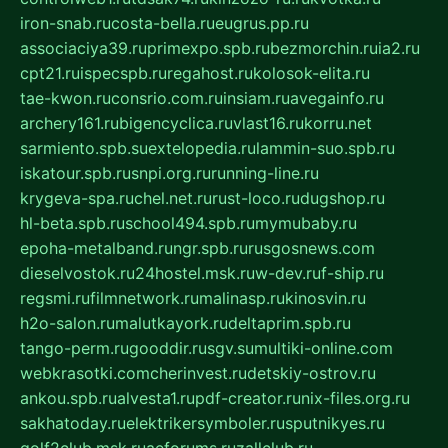
iron-snab.ru
costa-bella.ru
eugrus.pp.ru
associaciya39.ru
primexpo.spb.ru
bezmorchin.ru
ia2.ru
cpt21.ru
ispecspb.ru
regahost.ru
kolosok-elita.ru
tae-kwon.ru
consrio.com.ru
insiam.ru
avegainfo.ru
archery161.ru
bigencyclica.ru
vlast16.ru
korru.net
sarmiento.spb.su
extelopedia.ru
lammin-suo.spb.ru
iskatour.spb.ru
snpi.org.ru
running-line.ru
krygeva-spa.ru
chel.net.ru
rust-loco.ru
dugshop.ru
hl-beta.spb.ru
school494.spb.ru
mymubaby.ru
epoha-metalband.ru
ngr.spb.ru
rusgosnews.com
dieselvostok.ru
24hostel.msk.ru
w-dev.ru
f-ship.ru
regsmi.ru
filmnetwork.ru
malinasp.ru
kinosvin.ru
h2o-salon.ru
malutkayork.ru
deltaprim.spb.ru
tango-perm.ru
gooddir.ru
sgv.su
multiki-online.com
webkrasotki.com
cherinvest.ru
detskiy-ostrov.ru
ankou.spb.ru
alvesta1.ru
pdf-creator.ru
nix-files.org.ru
sakhatoday.ru
elektrikersymboler.ru
sputnikyes.ru
golf2club.msk.ru
aeforums.ru
zallclub.ru