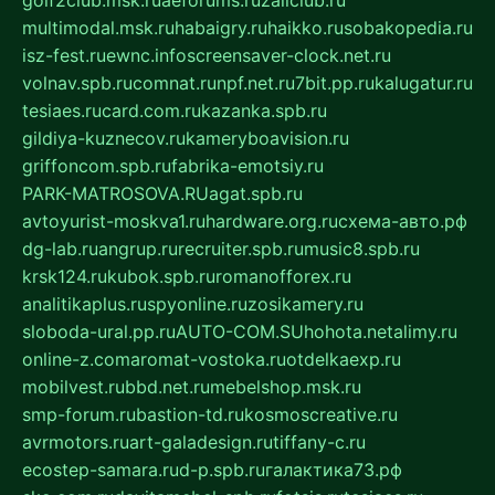
multimodal.msk.ru
habaigry.ru
haikko.ru
sobakopedia.ru
isz-fest.ru
ewnc.info
screensaver-clock.net.ru
volnav.spb.ru
comnat.ru
npf.net.ru
7bit.pp.ru
kalugatur.ru
tesiaes.ru
card.com.ru
kazanka.spb.ru
gildiya-kuznecov.ru
kameryboavision.ru
griffoncom.spb.ru
fabrika-emotsiy.ru
PARK-MATROSOVA.RU
agat.spb.ru
avtoyurist-moskva1.ru
hardware.org.ru
схема-авто.рф
dg-lab.ru
angrup.ru
recruiter.spb.ru
music8.spb.ru
krsk124.ru
kubok.spb.ru
romanofforex.ru
analitikaplus.ru
spyonline.ru
zosikamery.ru
sloboda-ural.pp.ru
AUTO-COM.SU
hohota.net
alimy.ru
online-z.com
aromat-vostoka.ru
otdelkaexp.ru
mobilvest.ru
bbd.net.ru
mebelshop.msk.ru
smp-forum.ru
bastion-td.ru
kosmoscreative.ru
avrmotors.ru
art-galadesign.ru
tiffany-c.ru
ecostep-samara.ru
d-p.spb.ru
галактика73.рф