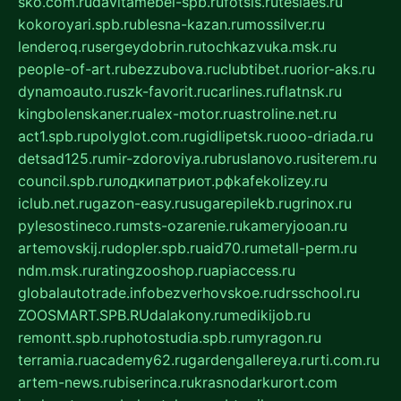
sko.com.ru
davitamebel-spb.ru
fotsis.ru
tesiaes.ru
kokoroyari.spb.ru
blesna-kazan.ru
mossilver.ru
lenderoq.ru
sergeydobrin.ru
tochkazvuka.msk.ru
people-of-art.ru
bezzubova.ru
clubtibet.ru
orior-aks.ru
dynamoauto.ru
szk-favorit.ru
carlines.ru
flatnsk.ru
kingbolenskaner.ru
alex-motor.ru
astroline.net.ru
act1.spb.ru
polyglot.com.ru
gidlipetsk.ru
ooo-driada.ru
detsad125.ru
mir-zdoroviya.ru
bruslanovo.ru
siterem.ru
council.spb.ru
лодкипатриот.рф
kafekolizey.ru
iclub.net.ru
gazon-easy.ru
sugarepilekb.ru
grinox.ru
pylesostineco.ru
msts-ozarenie.ru
kameryjooan.ru
artemovskij.ru
dopler.spb.ru
aid70.ru
metall-perm.ru
ndm.msk.ru
ratingzooshop.ru
apiaccess.ru
globalautotrade.info
bezverhovskoe.ru
drsschool.ru
ZOOSMART.SPB.RU
dalakony.ru
medikijob.ru
remontt.spb.ru
photostudia.spb.ru
myragon.ru
terramia.ru
academy62.ru
gardengallereya.ru
rti.com.ru
artem-news.ru
biserinca.ru
krasnodarkurort.com