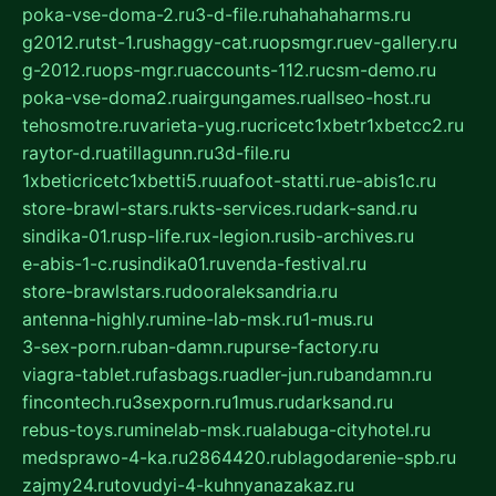
poka-vse-doma-2.ru
3-d-file.ru
hahahaharms.ru
g2012.ru
tst-1.ru
shaggy-cat.ru
opsmgr.ru
ev-gallery.ru
g-2012.ru
ops-mgr.ru
accounts-112.ru
csm-demo.ru
poka-vse-doma2.ru
airgungames.ru
allseo-host.ru
tehosmotre.ru
varieta-yug.ru
cricetc1xbetr1xbetcc2.ru
raytor-d.ru
atillagunn.ru
3d-file.ru
1xbeticricetc1xbetti5.ru
uafoot-statti.ru
e-abis1c.ru
store-brawl-stars.ru
kts-services.ru
dark-sand.ru
sindika-01.ru
sp-life.ru
x-legion.ru
sib-archives.ru
e-abis-1-c.ru
sindika01.ru
venda-festival.ru
store-brawlstars.ru
dooraleksandria.ru
antenna-highly.ru
mine-lab-msk.ru
1-mus.ru
3-sex-porn.ru
ban-damn.ru
purse-factory.ru
viagra-tablet.ru
fasbags.ru
adler-jun.ru
bandamn.ru
fincontech.ru
3sexporn.ru
1mus.ru
darksand.ru
rebus-toys.ru
minelab-msk.ru
alabuga-cityhotel.ru
medsprawo-4-ka.ru
2864420.ru
blagodarenie-spb.ru
zajmy24.ru
tovudyi-4-kuhnyanazakaz.ru