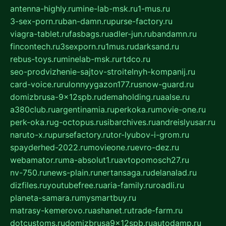
antenna-highly.ru
mine-lab-msk.ru
1-mus.ru
3-sex-porn.ru
ban-damn.ru
purse-factory.ru
viagra-tablet.ru
fasbags.ru
adler-jun.ru
bandamn.ru
fincontech.ru
3sexporn.ru
1mus.ru
darksand.ru
rebus-toys.ru
minelab-msk.ru
rtdco.ru
seo-prodvizhenie-sajtov-stroitelnyh-kompanij.ru
card-voice.ru
rulonnyygazon177.ru
snow-guard.ru
domizbrusa-9x12spb.ru
demaholding.ru
aalse.ru
a380club.ru
argentinamia.ru
perkoka.ru
movie-one.ru
perk-oka.ru
g-octopus.ru
sibarchives.ru
andreislyusar.ru
naruto-x.ru
pursefactory.ru
tor-lyubov-i-grom.ru
spayderhed-2022.ru
movieone.ru
evro-dez.ru
webamator.ru
ma-absolut1.ru
avtopomosch27.ru
nv-750.ru
news-plain.ru
nertansaga.ru
delanalad.ru
dizfiles.ru
youtubefree.ru
aria-family.ru
roadli.ru
planeta-samara.ru
mysmartbuy.ru
matrasy-kemerovo.ru
ashanet.ru
trade-farm.ru
dotcustoms.ru
domizbrusa9x12spb.ru
autodamp.ru