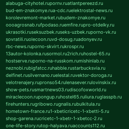
alabuga-cityhotel.ru
pornv.ru
atlantpereezd.ru
bud-em-znakomye.ru
a-cdc.ru
elektrostal-news.ru
korolevremont-market.ru
budem-znakomye.ru
oooagrosnab.ru
fpodaso.ru
emfire.ru
pro-otdelky.ru
ukrasotki.ru
seksuzbek.ru
seks-uzbek.ru
porno-vk.ru
sovratili.ru
olecoon.ru
vd-dosug.ru
adonyev.ru
rbc-news.ru
porno-skvirt.ru
krospr.ru
13autor-kolonka.ru
sormol.ru
2rich.ru
hostel-65.ru
hostserve.ru
porno-na-russkom.ru
mishinlab.ru
neznobi.ru
bigfatcc.ru
habble.ru
starbucksvia.ru
delfinet.ru
silvernano.ru
elestal.ru
vektor-doroga.ru
velotrenajery.ru
pronso54.ru
lenasever.ru
lovinskix.ru
show-pets.ru
smartnews03.ru
discofoxworld.ru
miraclecoon.ru
pongup.ru
hostel65.ru
liura.ru
glasspb.ru
firehunters.ru
gribowo.ru
gnalis.ru
bulkitula.ru
hometown-france.ru
1-xbeticricetc-1-xbetti-5.ru
shop-garena.ru
cricetc-1-xbetr-1-xbetcc-2.ru
one-life-story.ru
top-halyava.ru
accounts112.ru