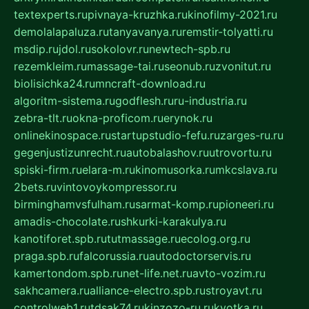
textexperts.ru
pivnaya-kruzhka.ru
kinofilmy-2021.ru
demolalapaluza.ru
tanyavanya.ru
remstir-tolyatti.ru
msdip.ru
jdol.ru
sokolovr.ru
newtech-spb.ru
rezemkleim.ru
massage-tai.ru
seonub.ru
zvonitut.ru
biolisichka24.ru
mncraft-download.ru
algoritm-sistema.ru
godflesh.ru
ru-industria.ru
zebra-tlt.ru
okna-proficom.ru
erynok.ru
onlinekinospace.ru
startupstudio-fefu.ru
zarges-ru.ru
gegenjustizunrecht.ru
autobalashov.ru
utrovortu.ru
spiski-firm.ru
elara-m.ru
kinomusorka.ru
mkcslava.ru
2bets.ru
vintovoykompressor.ru
birminghamvsfulham.ru
sarmat-komp.ru
pioneeri.ru
amadis-chocolate.ru
shkurki-karakulya.ru
kanotiforet.spb.ru
tutmassage.ru
ecolog.org.ru
praga.spb.ru
falcorussia.ru
autodoctorservis.ru
kamertondom.spb.ru
net-life.net.ru
avto-vozim.ru
sakhcamera.ru
alliance-electro.spb.ru
stroyavt.ru
controlweb1.ru
tdsak74.ru
kinzozo-ru.ru
kvotka.ru