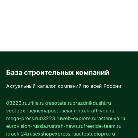
База строительных компаний
Актуальный каталог компаний по всей России
03223.ru
ufille.ru
krasotata.ru
prazdnikdushi.ru
veetbox.ru
cinemapost.ru
ciam-fr.ru
kraft-you.ru
mega-press.ru
03223.ru
web-explore.ru
rastenuya.ru
eurovision-russia.ru
strah-news.ru
freeride-team.ru
itrack-24.ru
sexshopexpress.ru
autostudiopro.ru