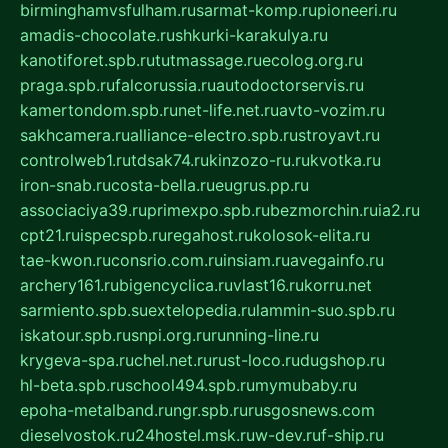
birminghamvsfulham.ru
sarmat-komp.ru
pioneeri.ru
amadis-chocolate.ru
shkurki-karakulya.ru
kanotiforet.spb.ru
tutmassage.ru
ecolog.org.ru
praga.spb.ru
falcorussia.ru
autodoctorservis.ru
kamertondom.spb.ru
net-life.net.ru
avto-vozim.ru
sakhcamera.ru
alliance-electro.spb.ru
stroyavt.ru
controlweb1.ru
tdsak74.ru
kinzozo-ru.ru
kvotka.ru
iron-snab.ru
costa-bella.ru
eugrus.pp.ru
associaciya39.ru
primexpo.spb.ru
bezmorchin.ru
ia2.ru
cpt21.ru
ispecspb.ru
regahost.ru
kolosok-elita.ru
tae-kwon.ru
consrio.com.ru
insiam.ru
avegainfo.ru
archery161.ru
bigencyclica.ru
vlast16.ru
korru.net
sarmiento.spb.su
extelopedia.ru
lammin-suo.spb.ru
iskatour.spb.ru
snpi.org.ru
running-line.ru
krygeva-spa.ru
chel.net.ru
rust-loco.ru
dugshop.ru
hl-beta.spb.ru
school494.spb.ru
mymubaby.ru
epoha-metalband.ru
ngr.spb.ru
rusgosnews.com
dieselvostok.ru
24hostel.msk.ru
w-dev.ru
f-ship.ru