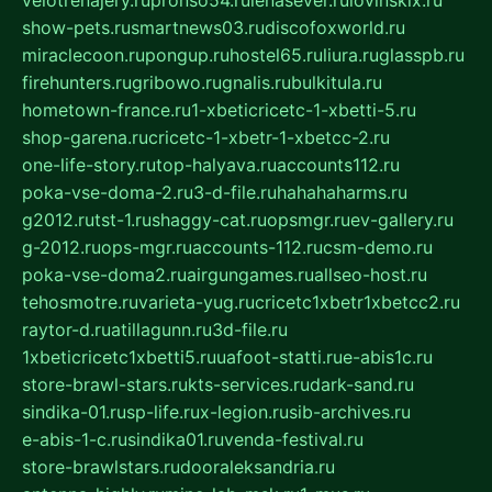
show-pets.ru
smartnews03.ru
discofoxworld.ru
miraclecoon.ru
pongup.ru
hostel65.ru
liura.ru
glasspb.ru
firehunters.ru
gribowo.ru
gnalis.ru
bulkitula.ru
hometown-france.ru
1-xbeticricetc-1-xbetti-5.ru
shop-garena.ru
cricetc-1-xbetr-1-xbetcc-2.ru
one-life-story.ru
top-halyava.ru
accounts112.ru
poka-vse-doma-2.ru
3-d-file.ru
hahahaharms.ru
g2012.ru
tst-1.ru
shaggy-cat.ru
opsmgr.ru
ev-gallery.ru
g-2012.ru
ops-mgr.ru
accounts-112.ru
csm-demo.ru
poka-vse-doma2.ru
airgungames.ru
allseo-host.ru
tehosmotre.ru
varieta-yug.ru
cricetc1xbetr1xbetcc2.ru
raytor-d.ru
atillagunn.ru
3d-file.ru
1xbeticricetc1xbetti5.ru
uafoot-statti.ru
e-abis1c.ru
store-brawl-stars.ru
kts-services.ru
dark-sand.ru
sindika-01.ru
sp-life.ru
x-legion.ru
sib-archives.ru
e-abis-1-c.ru
sindika01.ru
venda-festival.ru
store-brawlstars.ru
dooraleksandria.ru