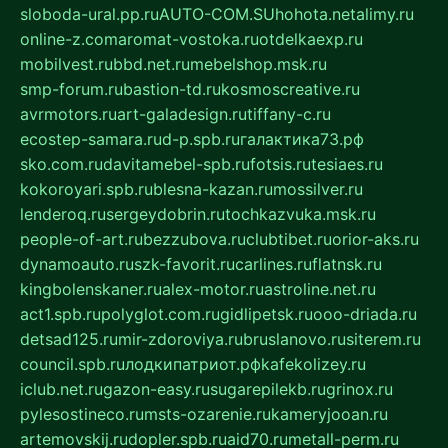
sloboda-ural.pp.ru
AUTO-COM.SU
hohota.net
alimy.ru
online-z.com
aromat-vostoka.ru
otdelkaexp.ru
mobilvest.ru
bbd.net.ru
mebelshop.msk.ru
smp-forum.ru
bastion-td.ru
kosmoscreative.ru
avrmotors.ru
art-galadesign.ru
tiffany-c.ru
ecostep-samara.ru
d-p.spb.ru
галактика73.рф
sko.com.ru
davitamebel-spb.ru
fotsis.ru
tesiaes.ru
kokoroyari.spb.ru
blesna-kazan.ru
mossilver.ru
lenderoq.ru
sergeydobrin.ru
tochkazvuka.msk.ru
people-of-art.ru
bezzubova.ru
clubtibet.ru
orior-aks.ru
dynamoauto.ru
szk-favorit.ru
carlines.ru
flatnsk.ru
kingbolenskaner.ru
alex-motor.ru
astroline.net.ru
act1.spb.ru
polyglot.com.ru
gidlipetsk.ru
ooo-driada.ru
detsad125.ru
mir-zdoroviya.ru
bruslanovo.ru
siterem.ru
council.spb.ru
лодкипатриот.рф
kafekolizey.ru
iclub.net.ru
gazon-easy.ru
sugarepilekb.ru
grinox.ru
pylesostineco.ru
msts-ozarenie.ru
kameryjooan.ru
artemovskij.ru
dopler.spb.ru
aid70.ru
metall-perm.ru