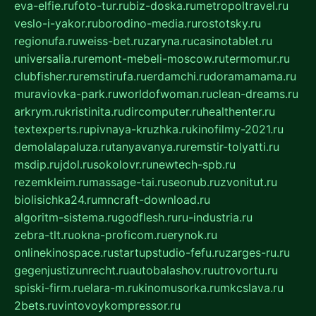
eva-elfie.ru
foto-tur.ru
biz-doska.ru
metropoltravel.ru
veslo-i-yakor.ru
borodino-media.ru
rostotsky.ru
regionufa.ru
weiss-bet.ru
zaryna.ru
casinotablet.ru
universalia.ru
remont-mebeli-moscow.ru
termomur.ru
clubfisher.ru
remstirufa.ru
erdamchi.ru
doramamama.ru
muraviovka-park.ru
worldofwoman.ru
clean-dreams.ru
arkrym.ru
kristinita.ru
dircomputer.ru
healthenter.ru
textexperts.ru
pivnaya-kruzhka.ru
kinofilmy-2021.ru
demolalapaluza.ru
tanyavanya.ru
remstir-tolyatti.ru
msdip.ru
jdol.ru
sokolovr.ru
newtech-spb.ru
rezemkleim.ru
massage-tai.ru
seonub.ru
zvonitut.ru
biolisichka24.ru
mncraft-download.ru
algoritm-sistema.ru
godflesh.ru
ru-industria.ru
zebra-tlt.ru
okna-proficom.ru
erynok.ru
onlinekinospace.ru
startupstudio-fefu.ru
zarges-ru.ru
gegenjustizunrecht.ru
autobalashov.ru
utrovortu.ru
spiski-firm.ru
elara-m.ru
kinomusorka.ru
mkcslava.ru
2bets.ru
vintovoykompressor.ru