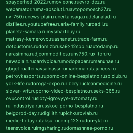
spayderhed-2022.ru
movieone.ru
evro-dez.ru
webamator.ru
ma-absolut1.ru
avtopomosch27.ru
nv-750.ru
news-plain.ru
nertansaga.ru
delanalad.ru
dizfiles.ru
youtubefree.ru
aria-family.ru
roadli.ru
planeta-samara.ru
mysmartbuy.ru
matrasy-kemerovo.ru
ashanet.ru
trade-farm.ru
dotcustoms.ru
domizbrusa9x12spb.ru
autodamp.ru
narasimha.ru
djcommodities.ru
nv750.ru
x-ton.ru
newsplain.ru
cardvoice.ru
modopaper.ru
manunae.ru
gbget.ru
alfeihavsalnassr.ru
madoma.ru
tajuncos.ru
petrovkasports.ru
porno-online-besplatno.ru
splclub.ru
york-life.ru
doroga-expo.ru
ribery.ru
cleanmedicine.ru
slovar-ivrit.ru
porno-video-besplatno.ru
seks-365.ru
ovucontrol.ru
sloty-igrovyye-avtomaty.ru
ru-industriya.ru
russkoe-porno-besplatno.ru
belgorod-day.ru
digilith.ru
pichkurovlab.ru
medic-today.ru
taksu.ru
comp123.ru
don-ykt.ru
teensvoice.ru
imgsharing.ru
domashnee-porno.ru