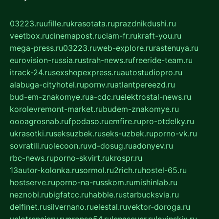
03223.ru
ufille.ru
krasotata.ru
prazdnikdushi.ru
veetbox.ru
cinemapost.ru
ciam-fr.ru
kraft-you.ru
mega-press.ru
03223.ru
web-explore.ru
rastenuya.ru
eurovision-russia.ru
strah-news.ru
freeride-team.ru
itrack-24.ru
sexshopexpress.ru
autostudiopro.ru
alabuga-cityhotel.ru
pornv.ru
atlantpereezd.ru
bud-em-znakomye.ru
a-cdc.ru
elektrostal-news.ru
korolevremont-market.ru
budem-znakomye.ru
oooagrosnab.ru
fpodaso.ru
emfire.ru
pro-otdelky.ru
ukrasotki.ru
seksuzbek.ru
seks-uzbek.ru
porno-vk.ru
sovratili.ru
olecoon.ru
vd-dosug.ru
adonyev.ru
rbc-news.ru
porno-skvirt.ru
krospr.ru
13autor-kolonka.ru
sormol.ru
2rich.ru
hostel-65.ru
hostserve.ru
porno-na-russkom.ru
mishinlab.ru
neznobi.ru
bigfatcc.ru
habble.ru
starbucksvia.ru
delfinet.ru
silvernano.ru
elestal.ru
vektor-doroga.ru
velotrenajery.ru
pronso54.ru
lenasever.ru
lovinskix.ru