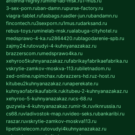
antenna-highly.ru
mine-lab-msk.ru
1-mus.ru
3-sex-porn.ru
ban-damn.ru
purse-factory.ru
viagra-tablet.ru
fasbags.ru
adler-jun.ru
bandamn.ru
fincontech.ru
3sexporn.ru
1mus.ru
darksand.ru
rebus-toys.ru
minelab-msk.ru
alabuga-cityhotel.ru
medsprawo-4-ka.ru
2864420.ru
blagodarenie-spb.ru
zajmy24.ru
tovudyi-4-kuhnyanazakaz.ru
brazzerscom.ru
medsprawo4ka.ru
xehyroo5kuhnyanazakaz.ru
fabrikayfabrikaefabrika.ru
vskrytie-zamkov-moskva-113.ru
biletnadom.ru
zed-online.ru
pimchax.ru
brazzers-hd.ru
z-host.ru
kitubeu2kuhnyanazakaz.ru
naperekate.ru
kuhnyaofabrikaufabrik.ru
kitubeu-2-kuhnyanazakaz.ru
xehyroo-5-kuhnyanazakaz.ru
cs-68.ru
guzywia-4-kuhnyanazakaz.ru
mir-tk.ru
vlknrussia.ru
cs68.ru
vladivostok-map.ru
video-seks.ru
bankaribi.ru
raszar.ru
vskrytie-zamkov-moskva113.ru
lipetsktelecom.ru
tovudyi4kuhnyanazakaz.ru