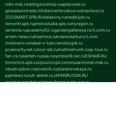
ndm.msk.ru
ratingzooshop.ru
apiaccess.ru
globalautotrade.info
bezverhovskoe.ru
drsschool.ru
ZOOSMART.SPB.RU
dalakony.ru
medikijob.ru
remontt.spb.ru
photostudia.spb.ru
myragon.ru
terramia.ru
academy62.ru
gardengallereya.ru
rti.com.ru
artem-news.ru
biserinca.ru
krasnodarkurort.com
imshowtv.ru
mebel-v-tule.ru
mobtopik.ru
pcsecurity.net.ru
tool-sib.ru
multimetrunit.ru
sp-tour.ru
fan-cs.ru
santeh-russia.ru
symbian9.net.ru
DSHAIR.RU
tmmotors.spb.ru
xjocuricopii.com
musavtomat.msk.ru
obustrojdom.ru
sovetcik.ru
ybaranovskaya.ru
ppknews.ru
cult-alshei.ru
JAPANRUSSIA.RU
proekciyamebel.ru
imper-finans.ru
rim.org.ru
glamourai.ru
brassminus.ru
zabor-pro.ru
ftn.pp.ru
dorogoe58.ru
laimengpacker.ru
kuzova-zapchasti.ru
sageerp.ru
taxodrom.ru
dsrazvitie.ru
hardcity.net.ru
ratinghomegames.ru
topservice25.ru
gubernyan.ru
gtglasslined.ru
ii4.ru
tssport.spb.ru
andorra24.com