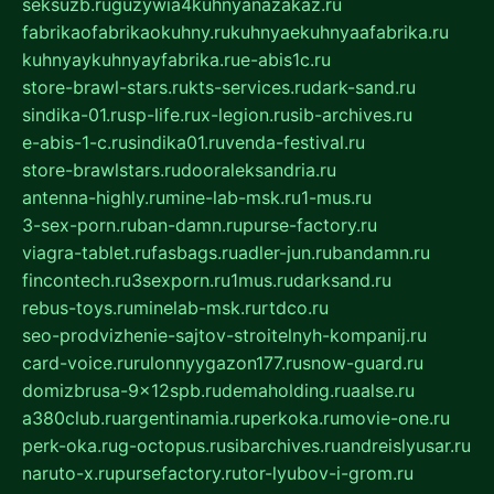
seksuzb.ru
guzywia4kuhnyanazakaz.ru
fabrikaofabrikaokuhny.ru
kuhnyaekuhnyaafabrika.ru
kuhnyaykuhnyayfabrika.ru
e-abis1c.ru
store-brawl-stars.ru
kts-services.ru
dark-sand.ru
sindika-01.ru
sp-life.ru
x-legion.ru
sib-archives.ru
e-abis-1-c.ru
sindika01.ru
venda-festival.ru
store-brawlstars.ru
dooraleksandria.ru
antenna-highly.ru
mine-lab-msk.ru
1-mus.ru
3-sex-porn.ru
ban-damn.ru
purse-factory.ru
viagra-tablet.ru
fasbags.ru
adler-jun.ru
bandamn.ru
fincontech.ru
3sexporn.ru
1mus.ru
darksand.ru
rebus-toys.ru
minelab-msk.ru
rtdco.ru
seo-prodvizhenie-sajtov-stroitelnyh-kompanij.ru
card-voice.ru
rulonnyygazon177.ru
snow-guard.ru
domizbrusa-9x12spb.ru
demaholding.ru
aalse.ru
a380club.ru
argentinamia.ru
perkoka.ru
movie-one.ru
perk-oka.ru
g-octopus.ru
sibarchives.ru
andreislyusar.ru
naruto-x.ru
pursefactory.ru
tor-lyubov-i-grom.ru