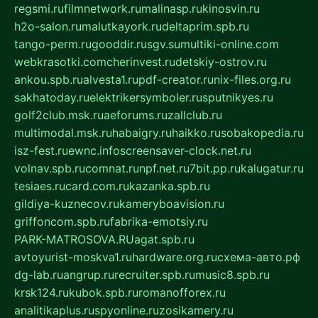
regsmi.ru
filmnetwork.ru
malinasp.ru
kinosvin.ru
h2o-salon.ru
malutkayork.ru
deltaprim.spb.ru
tango-perm.ru
gooddir.ru
sgv.su
multiki-online.com
webkrasotki.com
cherinvest.ru
detskiy-ostrov.ru
ankou.spb.ru
alvesta1.ru
pdf-creator.ru
nix-files.org.ru
sakhatoday.ru
elektrikersymboler.ru
sputnikyes.ru
golf2club.msk.ru
aeforums.ru
zallclub.ru
multimodal.msk.ru
habaigry.ru
haikko.ru
sobakopedia.ru
isz-fest.ru
ewnc.info
screensaver-clock.net.ru
volnav.spb.ru
comnat.ru
npf.net.ru
7bit.pp.ru
kalugatur.ru
tesiaes.ru
card.com.ru
kazanka.spb.ru
gildiya-kuznecov.ru
kameryboavision.ru
griffoncom.spb.ru
fabrika-emotsiy.ru
PARK-MATROSOVA.RU
agat.spb.ru
avtoyurist-moskva1.ru
hardware.org.ru
схема-авто.рф
dg-lab.ru
angrup.ru
recruiter.spb.ru
music8.spb.ru
krsk124.ru
kubok.spb.ru
romanofforex.ru
analitikaplus.ru
spyonline.ru
zosikamery.ru