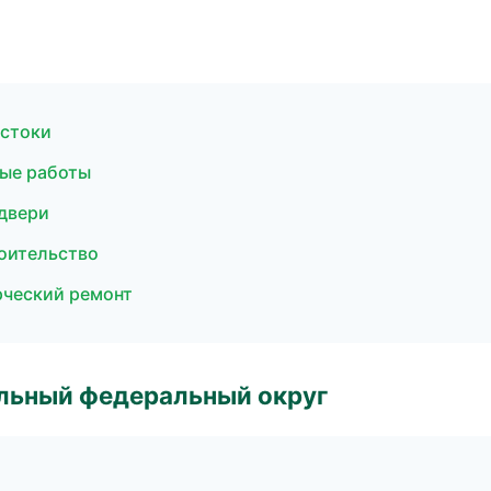
остоки
ные работы
 двери
оительство
рческий ремонт
альный федеральный округ