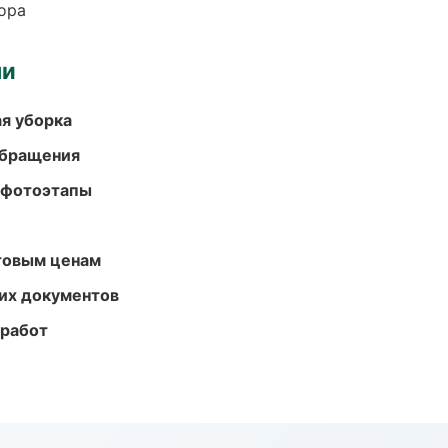
ора
ми
ая уборка
обращения
 фотоэтапы
птовым ценам
их документов
 работ