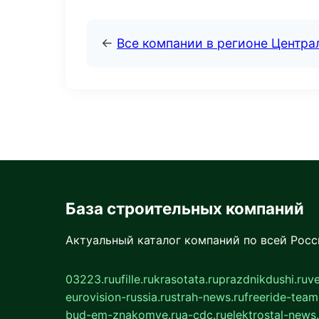
←
Все компании в регионе Центр
База строительных компаний
Актуальный каталог компаний по всей Рос
03223.ru
ufille.ru
krasotata.ru
prazdnikdushi.ru
v
eurovision-russia.ru
strah-news.ru
freeride-team
bud-em-znakomye.ru
a-cdc.ru
elektrostal-news.