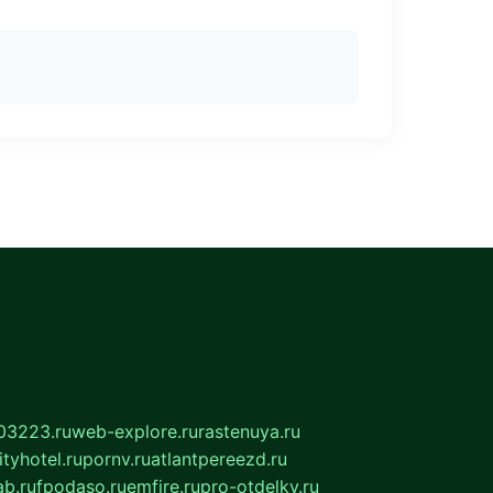
03223.ru
web-explore.ru
rastenuya.ru
tyhotel.ru
pornv.ru
atlantpereezd.ru
b.ru
fpodaso.ru
emfire.ru
pro-otdelky.ru