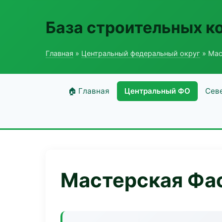
База строительных к
Главная
»
Центральный федеральный округ
» Мас
🏠 Главная
Центральный ФО
Сев
Мастерская Фас