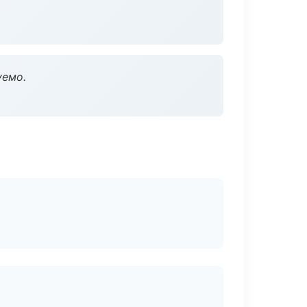
уемо.