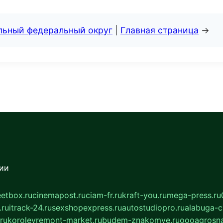
альный федеральный округ
|
Главная страница
→
сии
eetbox.ru
cinemapost.ru
ciam-fr.ru
kraft-you.ru
mega-press.ru
.ru
itrack-24.ru
sexshopexpress.ru
autostudiopro.ru
alabuga-ci
ru
korolevremont-market.ru
budem-znakomye.ru
oooagrosna