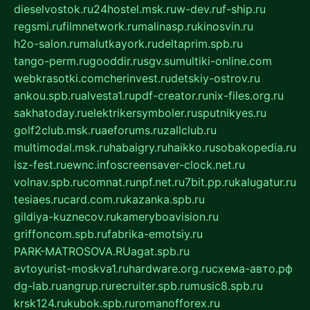
dieselvostok.ru
24hostel.msk.ru
w-dev.ru
f-ship.ru
regsmi.ru
filmnetwork.ru
malinasp.ru
kinosvin.ru
h2o-salon.ru
malutkayork.ru
deltaprim.spb.ru
tango-perm.ru
gooddir.ru
sgv.su
multiki-online.com
webkrasotki.com
cherinvest.ru
detskiy-ostrov.ru
ankou.spb.ru
alvesta1.ru
pdf-creator.ru
nix-files.org.ru
sakhatoday.ru
elektrikersymboler.ru
sputnikyes.ru
golf2club.msk.ru
aeforums.ru
zallclub.ru
multimodal.msk.ru
habaigry.ru
haikko.ru
sobakopedia.ru
isz-fest.ru
ewnc.info
screensaver-clock.net.ru
volnav.spb.ru
comnat.ru
npf.net.ru
7bit.pp.ru
kalugatur.ru
tesiaes.ru
card.com.ru
kazanka.spb.ru
gildiya-kuznecov.ru
kameryboavision.ru
griffoncom.spb.ru
fabrika-emotsiy.ru
PARK-MATROSOVA.RU
agat.spb.ru
avtoyurist-moskva1.ru
hardware.org.ru
схема-авто.рф
dg-lab.ru
angrup.ru
recruiter.spb.ru
music8.spb.ru
krsk124.ru
kubok.spb.ru
romanofforex.ru