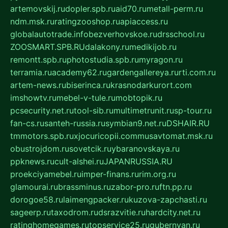
artemovskij.ru
dopler.spb.ru
aid70.ru
metall-perm.ru
ndm.msk.ru
ratingzooshop.ru
apiaccess.ru
globalautotrade.info
bezverhovskoe.ru
drsschool.ru
ZOOSMART.SPB.RU
dalakony.ru
medikijob.ru
remontt.spb.ru
photostudia.spb.ru
myragon.ru
terramia.ru
academy62.ru
gardengallereya.ru
rti.com.ru
artem-news.ru
biserinca.ru
krasnodarkurort.com
imshowtv.ru
mebel-v-tule.ru
mobtopik.ru
pcsecurity.net.ru
tool-sib.ru
multimetrunit.ru
sp-tour.ru
fan-cs.ru
santeh-russia.ru
symbian9.net.ru
DSHAIR.RU
tmmotors.spb.ru
xjocuricopii.com
musavtomat.msk.ru
obustrojdom.ru
sovetcik.ru
ybaranovskaya.ru
ppknews.ru
cult-alshei.ru
JAPANRUSSIA.RU
proekciyamebel.ru
imper-finans.ru
rim.org.ru
glamourai.ru
brassminus.ru
zabor-pro.ru
ftn.pp.ru
dorogoe58.ru
laimengpacker.ru
kuzova-zapchasti.ru
sageerp.ru
taxodrom.ru
dsrazvitie.ru
hardcity.net.ru
ratinghomegames.ru
topservice25.ru
gubernyan.ru