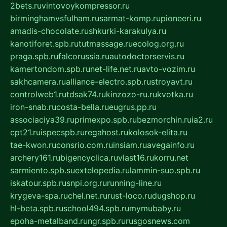
2bets.ru
vintovoykompressor.ru
birminghamvsfulham.ru
sarmat-komp.ru
pioneeri.ru
amadis-chocolate.ru
shkurki-karakulya.ru
kanotiforet.spb.ru
tutmassage.ru
ecolog.org.ru
praga.spb.ru
falcorussia.ru
autodoctorservis.ru
kamertondom.spb.ru
net-life.net.ru
avto-vozim.ru
sakhcamera.ru
alliance-electro.spb.ru
stroyavt.ru
controlweb1.ru
tdsak74.ru
kinzozo-ru.ru
kvotka.ru
iron-snab.ru
costa-bella.ru
eugrus.pp.ru
associaciya39.ru
primexpo.spb.ru
bezmorchin.ru
ia2.ru
cpt21.ru
ispecspb.ru
regahost.ru
kolosok-elita.ru
tae-kwon.ru
consrio.com.ru
insiam.ru
avegainfo.ru
archery161.ru
bigencyclica.ru
vlast16.ru
korru.net
sarmiento.spb.su
extelopedia.ru
lammin-suo.spb.ru
iskatour.spb.ru
snpi.org.ru
running-line.ru
krygeva-spa.ru
chel.net.ru
rust-loco.ru
dugshop.ru
hl-beta.spb.ru
school494.spb.ru
mymubaby.ru
epoha-metalband.ru
ngr.spb.ru
rusgosnews.com