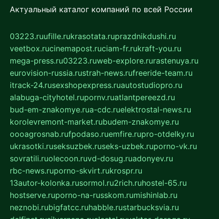
Актуальный каталог компаний по всей России
03223.ru
ufille.ru
krasotata.ru
prazdnikdushi.ru
veetbox.ru
cinemapost.ru
ciam-fr.ru
kraft-you.ru
mega-press.ru
03223.ru
web-explore.ru
rastenuya.ru
eurovision-russia.ru
strah-news.ru
freeride-team.ru
itrack-24.ru
sexshopexpress.ru
autostudiopro.ru
alabuga-cityhotel.ru
pornv.ru
atlantpereezd.ru
bud-em-znakomye.ru
a-cdc.ru
elektrostal-news.ru
korolevremont-market.ru
budem-znakomye.ru
oooagrosnab.ru
fpodaso.ru
emfire.ru
pro-otdelky.ru
ukrasotki.ru
seksuzbek.ru
seks-uzbek.ru
porno-vk.ru
sovratili.ru
olecoon.ru
vd-dosug.ru
adonyev.ru
rbc-news.ru
porno-skvirt.ru
krospr.ru
13autor-kolonka.ru
sormol.ru
2rich.ru
hostel-65.ru
hostserve.ru
porno-na-russkom.ru
mishinlab.ru
neznobi.ru
bigfatcc.ru
habble.ru
starbucksvia.ru