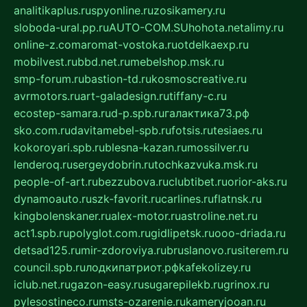
analitikaplus.ru
spyonline.ru
zosikamery.ru
sloboda-ural.pp.ru
AUTO-COM.SU
hohota.net
alimy.ru
online-z.com
aromat-vostoka.ru
otdelkaexp.ru
mobilvest.ru
bbd.net.ru
mebelshop.msk.ru
smp-forum.ru
bastion-td.ru
kosmoscreative.ru
avrmotors.ru
art-galadesign.ru
tiffany-c.ru
ecostep-samara.ru
d-p.spb.ru
галактика73.рф
sko.com.ru
davitamebel-spb.ru
fotsis.ru
tesiaes.ru
kokoroyari.spb.ru
blesna-kazan.ru
mossilver.ru
lenderoq.ru
sergeydobrin.ru
tochkazvuka.msk.ru
people-of-art.ru
bezzubova.ru
clubtibet.ru
orior-aks.ru
dynamoauto.ru
szk-favorit.ru
carlines.ru
flatnsk.ru
kingbolenskaner.ru
alex-motor.ru
astroline.net.ru
act1.spb.ru
polyglot.com.ru
gidlipetsk.ru
ooo-driada.ru
detsad125.ru
mir-zdoroviya.ru
bruslanovo.ru
siterem.ru
council.spb.ru
лодкипатриот.рф
kafekolizey.ru
iclub.net.ru
gazon-easy.ru
sugarepilekb.ru
grinox.ru
pylesostineco.ru
msts-ozarenie.ru
kameryjooan.ru