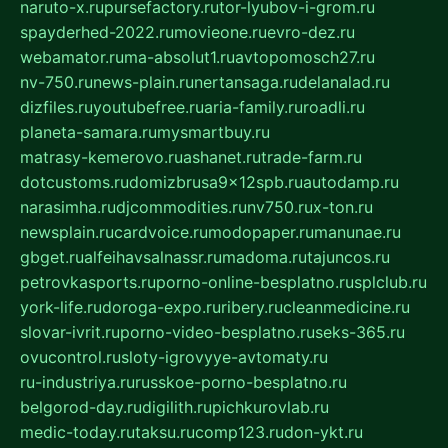
naruto-x.ru
pursefactory.ru
tor-lyubov-i-grom.ru
spayderhed-2022.ru
movieone.ru
evro-dez.ru
webamator.ru
ma-absolut1.ru
avtopomosch27.ru
nv-750.ru
news-plain.ru
nertansaga.ru
delanalad.ru
dizfiles.ru
youtubefree.ru
aria-family.ru
roadli.ru
planeta-samara.ru
mysmartbuy.ru
matrasy-kemerovo.ru
ashanet.ru
trade-farm.ru
dotcustoms.ru
domizbrusa9x12spb.ru
autodamp.ru
narasimha.ru
djcommodities.ru
nv750.ru
x-ton.ru
newsplain.ru
cardvoice.ru
modopaper.ru
manunae.ru
gbget.ru
alfeihavsalnassr.ru
madoma.ru
tajuncos.ru
petrovkasports.ru
porno-online-besplatno.ru
splclub.ru
york-life.ru
doroga-expo.ru
ribery.ru
cleanmedicine.ru
slovar-ivrit.ru
porno-video-besplatno.ru
seks-365.ru
ovucontrol.ru
sloty-igrovyye-avtomaty.ru
ru-industriya.ru
russkoe-porno-besplatno.ru
belgorod-day.ru
digilith.ru
pichkurovlab.ru
medic-today.ru
taksu.ru
comp123.ru
don-ykt.ru