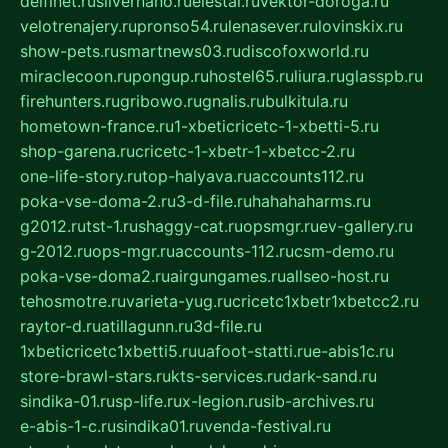
delfinet.ru
silvernano.ru
elestal.ru
vektor-doroga.ru
velotrenajery.ru
pronso54.ru
lenasever.ru
lovinskix.ru
show-pets.ru
smartnews03.ru
discofoxworld.ru
miraclecoon.ru
pongup.ru
hostel65.ru
liura.ru
glasspb.ru
firehunters.ru
gribowo.ru
gnalis.ru
bulkitula.ru
hometown-france.ru
1-xbeticricetc-1-xbetti-5.ru
shop-garena.ru
cricetc-1-xbetr-1-xbetcc-2.ru
one-life-story.ru
top-halyava.ru
accounts112.ru
poka-vse-doma-2.ru
3-d-file.ru
hahahaharms.ru
g2012.ru
tst-1.ru
shaggy-cat.ru
opsmgr.ru
ev-gallery.ru
g-2012.ru
ops-mgr.ru
accounts-112.ru
csm-demo.ru
poka-vse-doma2.ru
airgungames.ru
allseo-host.ru
tehosmotre.ru
varieta-yug.ru
cricetc1xbetr1xbetcc2.ru
raytor-d.ru
atillagunn.ru
3d-file.ru
1xbeticricetc1xbetti5.ru
uafoot-statti.ru
e-abis1c.ru
store-brawl-stars.ru
kts-services.ru
dark-sand.ru
sindika-01.ru
sp-life.ru
x-legion.ru
sib-archives.ru
e-abis-1-c.ru
sindika01.ru
venda-festival.ru