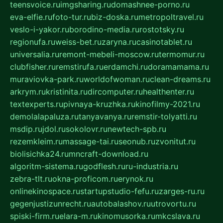
teensvoice.ru
imgsharing.ru
domashnee-porno.ru
eva-elfie.ru
foto-tur.ru
biz-doska.ru
metropoltravel.ru
veslo-i-yakor.ru
borodino-media.ru
rostotsky.ru
regionufa.ru
weiss-bet.ru
zaryna.ru
casinotablet.ru
universalia.ru
remont-mebeli-moscow.ru
termomur.ru
clubfisher.ru
remstirufa.ru
erdamchi.ru
doramamama.ru
muraviovka-park.ru
worldofwoman.ru
clean-dreams.ru
arkrym.ru
kristinita.ru
dircomputer.ru
healthenter.ru
textexperts.ru
pivnaya-kruzhka.ru
kinofilmy-2021.ru
demolalapaluza.ru
tanyavanya.ru
remstir-tolyatti.ru
msdip.ru
jdol.ru
sokolovr.ru
newtech-spb.ru
rezemkleim.ru
massage-tai.ru
seonub.ru
zvonitut.ru
biolisichka24.ru
mncraft-download.ru
algoritm-sistema.ru
godflesh.ru
ru-industria.ru
zebra-tlt.ru
okna-proficom.ru
erynok.ru
onlinekinospace.ru
startupstudio-fefu.ru
zarges-ru.ru
gegenjustizunrecht.ru
autobalashov.ru
utrovortu.ru
spiski-firm.ru
elara-m.ru
kinomusorka.ru
mkcslava.ru