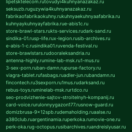
lipetsktelecom.ru
tovudyi4kuhnyanazakaz.ru
seksuzb.ru
guzywia4kuhnyanazakaz.ru
fabrikaofabrikaokuhny.ru
kuhnyaekuhnyaafabrika.ru
kuhnyaykuhnyayfabrika.ru
e-abis1c.ru
store-brawl-stars.ru
kts-services.ru
dark-sand.ru
sindika-01.ru
sp-life.ru
x-legion.ru
sib-archives.ru
e-abis-1-c.ru
sindika01.ru
venda-festival.ru
store-brawlstars.ru
dooraleksandria.ru
antenna-highly.ru
mine-lab-msk.ru
1-mus.ru
3-sex-porn.ru
ban-damn.ru
purse-factory.ru
viagra-tablet.ru
fasbags.ru
adler-jun.ru
bandamn.ru
fincontech.ru
3sexporn.ru
1mus.ru
darksand.ru
rebus-toys.ru
minelab-msk.ru
rtdco.ru
seo-prodvizhenie-sajtov-stroitelnyh-kompanij.ru
card-voice.ru
rulonnyygazon177.ru
snow-guard.ru
domizbrusa-9x12spb.ru
demaholding.ru
aalse.ru
a380club.ru
argentinamia.ru
perkoka.ru
movie-one.ru
perk-oka.ru
g-octopus.ru
sibarchives.ru
andreislyusar.ru