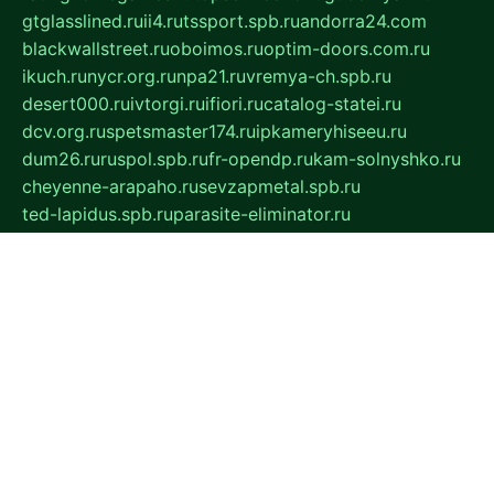
gtglasslined.ru
ii4.ru
tssport.spb.ru
andorra24.com
blackwallstreet.ru
oboimos.ru
optim-doors.com.ru
ikuch.ru
nycr.org.ru
npa21.ru
vremya-ch.spb.ru
desert000.ru
ivtorgi.ru
ifiori.ru
catalog-statei.ru
dcv.org.ru
spetsmaster174.ru
ipkameryhiseeu.ru
dum26.ru
ruspol.spb.ru
fr-opendp.ru
kam-solnyshko.ru
cheyenne-arapaho.ru
sevzapmetal.spb.ru
ted-lapidus.spb.ru
parasite-eliminator.ru
sigma-complete.ru
modernworld.ru
dama-moda.ru
eholot-group.ru
sk-nvkz.ru
DRONGOLD.RU
democratia2.ru
i-farmer.ru
mass-sport.org
jablonex.spb.ru
bookmess.ru
linkword.ru
refineua.com.ru
cs-spec.net.ru
altay-mebel.ru
DNK-THEATRE.RU
mechaniks.spb.ru
ipcamtechage.ru
skosta.ru
a-sun.ru
stroy-ldsp.ru
snowlands.org.ru
childrensshoes.ru
mrlizzy.ru
mebelsofiakrd.ru
bulizhenko.ru
rumantick.net.ru
mtszerno.ru
daily-fishing.ru
glushiteli-v-spb.ru
megasat.org.ru