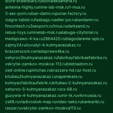
store-brawlstars.ru
dooraleksandria.ru
antenna-highly.ru
mine-lab-msk.ru
1-mus.ru
3-sex-porn.ru
ban-damn.ru
purse-factory.ru
viagra-tablet.ru
fasbags.ru
adler-jun.ru
bandamn.ru
fincontech.ru
3sexporn.ru
1mus.ru
darksand.ru
rebus-toys.ru
minelab-msk.ru
alabuga-cityhotel.ru
medsprawo-4-ka.ru
2864420.ru
blagodarenie-spb.ru
zajmy24.ru
tovudyi-4-kuhnyanazakaz.ru
brazzerscom.ru
medsprawo4ka.ru
xehyroo5kuhnyanazakaz.ru
fabrikayfabrikaefabrika.ru
vskrytie-zamkov-moskva-113.ru
biletnadom.ru
zed-online.ru
pimchax.ru
brazzers-hd.ru
z-host.ru
kitubeu2kuhnyanazakaz.ru
naperekate.ru
kuhnyaofabrikaufabrik.ru
kitubeu-2-kuhnyanazakaz.ru
xehyroo-5-kuhnyanazakaz.ru
cs-68.ru
guzywia-4-kuhnyanazakaz.ru
mir-tk.ru
vlknrussia.ru
cs68.ru
vladivostok-map.ru
video-seks.ru
bankaribi.ru
raszar.ru
vskrytie-zamkov-moskva113.ru