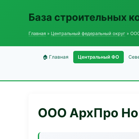
База строительных к
Главная
»
Центральный федеральный округ
» ООО
🏠 Главная
Центральный ФО
Сев
ООО АрхПро Ho