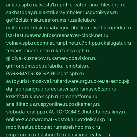
ankou.spb.ru
alvesta1.ru
pdf-creator.ru
nix-files.org.ru
sakhatoday.ru
elektrikersymboler.ru
sputnikyes.ru
golf2club.msk.ru
aeforums.ru
zallclub.ru
multimodal.msk.ru
habaigry.ru
haikko.ru
sobakopedia.ru
isz-fest.ru
ewnc.info
screensaver-clock.net.ru
volnav.spb.ru
comnat.ru
npf.net.ru
7bit.pp.ru
kalugatur.ru
tesiaes.ru
card.com.ru
kazanka.spb.ru
gildiya-kuznecov.ru
kameryboavision.ru
griffoncom.spb.ru
fabrika-emotsiy.ru
PARK-MATROSOVA.RU
agat.spb.ru
avtoyurist-moskva1.ru
hardware.org.ru
схема-авто.рф
dg-lab.ru
angrup.ru
recruiter.spb.ru
music8.spb.ru
krsk124.ru
kubok.spb.ru
romanofforex.ru
analitikaplus.ru
spyonline.ru
zosikamery.ru
sloboda-ural.pp.ru
AUTO-COM.SU
hohota.net
alimy.ru
online-z.com
aromat-vostoka.ru
otdelkaexp.ru
mobilvest.ru
bbd.net.ru
mebelshop.msk.ru
smp-forum.ru
bastion-td.ru
kosmoscreative.ru