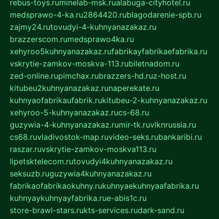
rebus-toys.ru
minelab-msk.ru
alabuga-cityhotel.ru
medsprawo-4-ka.ru
2864420.ru
blagodarenie-spb.ru
zajmy24.ru
tovudyi-4-kuhnyanazakaz.ru
brazzerscom.ru
medsprawo4ka.ru
xehyroo5kuhnyanazakaz.ru
fabrikayfabrikaefabrika.ru
vskrytie-zamkov-moskva-113.ru
biletnadom.ru
zed-online.ru
pimchax.ru
brazzers-hd.ru
z-host.ru
kitubeu2kuhnyanazakaz.ru
naperekate.ru
kuhnyaofabrikaufabrik.ru
kitubeu-2-kuhnyanazakaz.ru
xehyroo-5-kuhnyanazakaz.ru
cs-68.ru
guzywia-4-kuhnyanazakaz.ru
mir-tk.ru
vlknrussia.ru
cs68.ru
vladivostok-map.ru
video-seks.ru
bankaribi.ru
raszar.ru
vskrytie-zamkov-moskva113.ru
lipetsktelecom.ru
tovudyi4kuhnyanazakaz.ru
seksuzb.ru
guzywia4kuhnyanazakaz.ru
fabrikaofabrikaokuhny.ru
kuhnyaekuhnyaafabrika.ru
kuhnyaykuhnyayfabrika.ru
e-abis1c.ru
store-brawl-stars.ru
kts-services.ru
dark-sand.ru