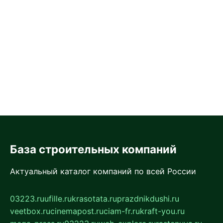
База строительных компаний
Актуальный каталог компаний по всей России
03223.ru
ufille.ru
krasotata.ru
prazdnikdushi.ru
veetbox.ru
cinemapost.ru
ciam-fr.ru
kraft-you.ru