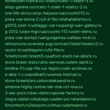
hometown-france.ru
1-xbeticricetc-1-xbetti-5.ru
shop-garena.ru
cricetc-1-xbetr-1-xbetcc-2.ru
one-life-story.ru
top-halyava.ru
accounts112.ru
poka-vse-doma-2.ru
3-d-file.ru
hahahaharms.ru
g2012.ru
tst-1.ru
shaggy-cat.ru
opsmgr.ru
ev-gallery.ru
g-2012.ru
ops-mgr.ru
accounts-112.ru
csm-demo.ru
poka-vse-doma2.ru
airgungames.ru
allseo-host.ru
tehosmotre.ru
varieta-yug.ru
cricetc1xbetr1xbetcc2.ru
raytor-d.ru
atillagunn.ru
3d-file.ru
1xbeticricetc1xbetti5.ru
uafoot-statti.ru
e-abis1c.ru
store-brawl-stars.ru
kts-services.ru
dark-sand.ru
sindika-01.ru
sp-life.ru
x-legion.ru
sib-archives.ru
e-abis-1-c.ru
sindika01.ru
venda-festival.ru
store-brawlstars.ru
dooraleksandria.ru
antenna-highly.ru
mine-lab-msk.ru
1-mus.ru
3-sex-porn.ru
ban-damn.ru
purse-factory.ru
viagra-tablet.ru
fasbags.ru
adler-jun.ru
bandamn.ru
fincontech.ru
3sexporn.ru
1mus.ru
darksand.ru