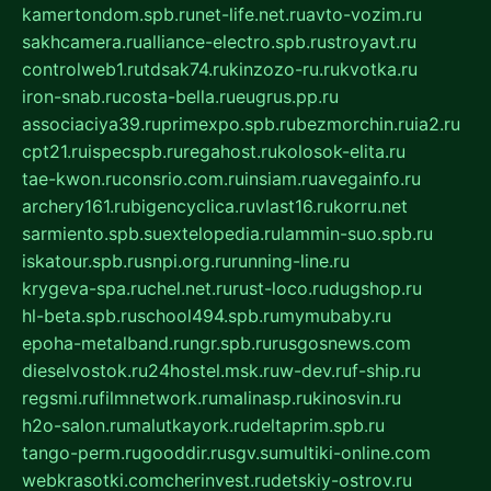
kamertondom.spb.ru
net-life.net.ru
avto-vozim.ru
sakhcamera.ru
alliance-electro.spb.ru
stroyavt.ru
controlweb1.ru
tdsak74.ru
kinzozo-ru.ru
kvotka.ru
iron-snab.ru
costa-bella.ru
eugrus.pp.ru
associaciya39.ru
primexpo.spb.ru
bezmorchin.ru
ia2.ru
cpt21.ru
ispecspb.ru
regahost.ru
kolosok-elita.ru
tae-kwon.ru
consrio.com.ru
insiam.ru
avegainfo.ru
archery161.ru
bigencyclica.ru
vlast16.ru
korru.net
sarmiento.spb.su
extelopedia.ru
lammin-suo.spb.ru
iskatour.spb.ru
snpi.org.ru
running-line.ru
krygeva-spa.ru
chel.net.ru
rust-loco.ru
dugshop.ru
hl-beta.spb.ru
school494.spb.ru
mymubaby.ru
epoha-metalband.ru
ngr.spb.ru
rusgosnews.com
dieselvostok.ru
24hostel.msk.ru
w-dev.ru
f-ship.ru
regsmi.ru
filmnetwork.ru
malinasp.ru
kinosvin.ru
h2o-salon.ru
malutkayork.ru
deltaprim.spb.ru
tango-perm.ru
gooddir.ru
sgv.su
multiki-online.com
webkrasotki.com
cherinvest.ru
detskiy-ostrov.ru