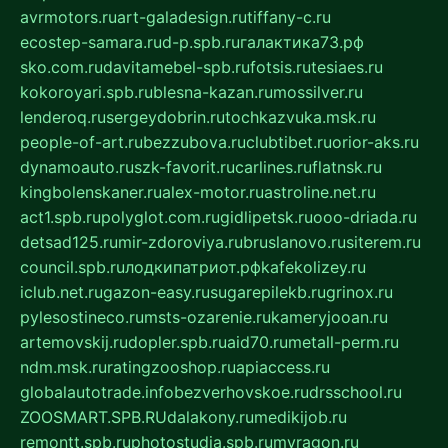
avrmotors.ru
art-galadesign.ru
tiffany-c.ru
ecostep-samara.ru
d-p.spb.ru
галактика73.рф
sko.com.ru
davitamebel-spb.ru
fotsis.ru
tesiaes.ru
kokoroyari.spb.ru
blesna-kazan.ru
mossilver.ru
lenderoq.ru
sergeydobrin.ru
tochkazvuka.msk.ru
people-of-art.ru
bezzubova.ru
clubtibet.ru
orior-aks.ru
dynamoauto.ru
szk-favorit.ru
carlines.ru
flatnsk.ru
kingbolenskaner.ru
alex-motor.ru
astroline.net.ru
act1.spb.ru
polyglot.com.ru
gidlipetsk.ru
ooo-driada.ru
detsad125.ru
mir-zdoroviya.ru
bruslanovo.ru
siterem.ru
council.spb.ru
лодкипатриот.рф
kafekolizey.ru
iclub.net.ru
gazon-easy.ru
sugarepilekb.ru
grinox.ru
pylesostineco.ru
msts-ozarenie.ru
kameryjooan.ru
artemovskij.ru
dopler.spb.ru
aid70.ru
metall-perm.ru
ndm.msk.ru
ratingzooshop.ru
apiaccess.ru
globalautotrade.info
bezverhovskoe.ru
drsschool.ru
ZOOSMART.SPB.RU
dalakony.ru
medikijob.ru
remontt.spb.ru
photostudia.spb.ru
myragon.ru