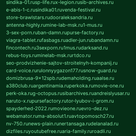
sindika-01.ru
sp-life.ru
x-legion.ru
sib-archives.ru
e-abis-1-c.ru
sindika01.ru
venda-festival.ru
store-brawlstars.ru
dooraleksandria.ru
antenna-highly.ru
mine-lab-msk.ru
1-mus.ru
3-sex-porn.ru
ban-damn.ru
purse-factory.ru
viagra-tablet.ru
fasbags.ru
adler-jun.ru
bandamn.ru
fincontech.ru
3sexporn.ru
1mus.ru
darksand.ru
rebus-toys.ru
minelab-msk.ru
rtdco.ru
seo-prodvizhenie-sajtov-stroitelnyh-kompanij.ru
card-voice.ru
rulonnyygazon177.ru
snow-guard.ru
domizbrusa-9x12spb.ru
demaholding.ru
aalse.ru
a380club.ru
argentinamia.ru
perkoka.ru
movie-one.ru
perk-oka.ru
g-octopus.ru
sibarchives.ru
andreislyusar.ru
naruto-x.ru
pursefactory.ru
tor-lyubov-i-grom.ru
spayderhed-2022.ru
movieone.ru
evro-dez.ru
webamator.ru
ma-absolut1.ru
avtopomosch27.ru
nv-750.ru
news-plain.ru
nertansaga.ru
delanalad.ru
dizfiles.ru
youtubefree.ru
aria-family.ru
roadli.ru