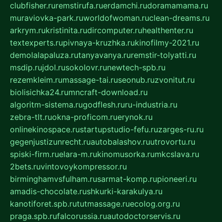
clubfisher.ru
remstirufa.ru
erdamchi.ru
doramamama.ru
muraviovka-park.ru
worldofwoman.ru
clean-dreams.ru
arkrym.ru
kristinita.ru
dircomputer.ru
healthenter.ru
textexperts.ru
pivnaya-kruzhka.ru
kinofilmy-2021.ru
demolalapaluza.ru
tanyavanya.ru
remstir-tolyatti.ru
msdip.ru
jdol.ru
sokolovr.ru
newtech-spb.ru
rezemkleim.ru
massage-tai.ru
seonub.ru
zvonitut.ru
biolisichka24.ru
mncraft-download.ru
algoritm-sistema.ru
godflesh.ru
ru-industria.ru
zebra-tlt.ru
okna-proficom.ru
erynok.ru
onlinekinospace.ru
startupstudio-fefu.ru
zarges-ru.ru
gegenjustizunrecht.ru
autobalashov.ru
utrovortu.ru
spiski-firm.ru
elara-m.ru
kinomusorka.ru
mkcslava.ru
2bets.ru
vintovoykompressor.ru
birminghamvsfulham.ru
sarmat-komp.ru
pioneeri.ru
amadis-chocolate.ru
shkurki-karakulya.ru
kanotiforet.spb.ru
tutmassage.ru
ecolog.org.ru
praga.spb.ru
falcorussia.ru
autodoctorservis.ru