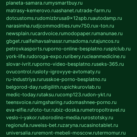
planeta-samara.ru
mysmartbuy.ru
matrasy-kemerovo.ru
ashanet.ru
trade-farm.ru
dotcustoms.ru
domizbrusa9x12spb.ru
autodamp.ru
narasimha.ru
djcommodities.ru
nv750.ru
x-ton.ru
newsplain.ru
cardvoice.ru
modopaper.ru
manunae.ru
gbget.ru
alfeihavsalnassr.ru
madoma.ru
tajuncos.ru
petrovkasports.ru
porno-online-besplatno.ru
splclub.ru
york-life.ru
doroga-expo.ru
ribery.ru
cleanmedicine.ru
slovar-ivrit.ru
porno-video-besplatno.ru
seks-365.ru
ovucontrol.ru
sloty-igrovyye-avtomaty.ru
ru-industriya.ru
russkoe-porno-besplatno.ru
belgorod-day.ru
digilith.ru
pichkurovlab.ru
medic-today.ru
taksu.ru
comp123.ru
don-ykt.ru
teensvoice.ru
imgsharing.ru
domashnee-porno.ru
eva-elfie.ru
foto-tur.ru
biz-doska.ru
metropoltravel.ru
veslo-i-yakor.ru
borodino-media.ru
rostotsky.ru
regionufa.ru
weiss-bet.ru
zaryna.ru
casinotablet.ru
universalia.ru
remont-mebeli-moscow.ru
termomur.ru