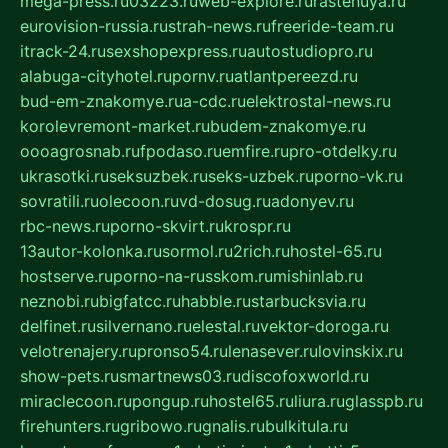
mega-press.ru
03223.ru
web-explore.ru
rastenuya.ru
eurovision-russia.ru
strah-news.ru
freeride-team.ru
itrack-24.ru
sexshopexpress.ru
autostudiopro.ru
alabuga-cityhotel.ru
pornv.ru
atlantpereezd.ru
bud-em-znakomye.ru
a-cdc.ru
elektrostal-news.ru
korolevremont-market.ru
budem-znakomye.ru
oooagrosnab.ru
fpodaso.ru
emfire.ru
pro-otdelky.ru
ukrasotki.ru
seksuzbek.ru
seks-uzbek.ru
porno-vk.ru
sovratili.ru
olecoon.ru
vd-dosug.ru
adonyev.ru
rbc-news.ru
porno-skvirt.ru
krospr.ru
13autor-kolonka.ru
sormol.ru
2rich.ru
hostel-65.ru
hostserve.ru
porno-na-russkom.ru
mishinlab.ru
neznobi.ru
bigfatcc.ru
habble.ru
starbucksvia.ru
delfinet.ru
silvernano.ru
elestal.ru
vektor-doroga.ru
velotrenajery.ru
pronso54.ru
lenasever.ru
lovinskix.ru
show-pets.ru
smartnews03.ru
discofoxworld.ru
miraclecoon.ru
pongup.ru
hostel65.ru
liura.ru
glasspb.ru
firehunters.ru
gribowo.ru
gnalis.ru
bulkitula.ru