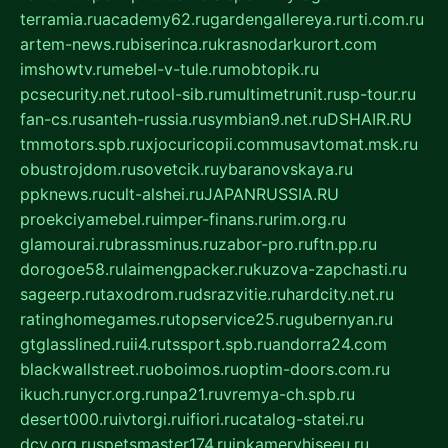
terramia.ru
academy62.ru
gardengallereya.ru
rti.com.ru
artem-news.ru
biserinca.ru
krasnodarkurort.com
imshowtv.ru
mebel-v-tule.ru
mobtopik.ru
pcsecurity.net.ru
tool-sib.ru
multimetrunit.ru
sp-tour.ru
fan-cs.ru
santeh-russia.ru
symbian9.net.ru
DSHAIR.RU
tmmotors.spb.ru
xjocuricopii.com
musavtomat.msk.ru
obustrojdom.ru
sovetcik.ru
ybaranovskaya.ru
ppknews.ru
cult-alshei.ru
JAPANRUSSIA.RU
proekciyamebel.ru
imper-finans.ru
rim.org.ru
glamourai.ru
brassminus.ru
zabor-pro.ru
ftn.pp.ru
dorogoe58.ru
laimengpacker.ru
kuzova-zapchasti.ru
sageerp.ru
taxodrom.ru
dsrazvitie.ru
hardcity.net.ru
ratinghomegames.ru
topservice25.ru
gubernyan.ru
gtglasslined.ru
ii4.ru
tssport.spb.ru
andorra24.com
blackwallstreet.ru
oboimos.ru
optim-doors.com.ru
ikuch.ru
nycr.org.ru
npa21.ru
vremya-ch.spb.ru
desert000.ru
ivtorgi.ru
ifiori.ru
catalog-statei.ru
dcv.org.ru
spetsmaster174.ru
ipkameryhiseeu.ru