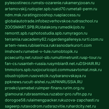
pylesostineco.ru
msts-ozarenie.ru
kameryjooan.ru
artemovskij.ru
dopler.spb.ru
aid70.ru
metall-perm.ru
ndm.msk.ru
ratingzooshop.ru
apiaccess.ru
globalautotrade.info
bezverhovskoe.ru
drsschool.ru
ZOOSMART.SPB.RU
dalakony.ru
medikijob.ru
remontt.spb.ru
photostudia.spb.ru
myragon.ru
terramia.ru
academy62.ru
gardengallereya.ru
rti.com.ru
artem-news.ru
biserinca.ru
krasnodarkurort.com
imshowtv.ru
mebel-v-tule.ru
mobtopik.ru
pcsecurity.net.ru
tool-sib.ru
multimetrunit.ru
sp-tour.ru
fan-cs.ru
santeh-russia.ru
symbian9.net.ru
DSHAIR.RU
tmmotors.spb.ru
xjocuricopii.com
musavtomat.msk.ru
obustrojdom.ru
sovetcik.ru
ybaranovskaya.ru
ppknews.ru
cult-alshei.ru
JAPANRUSSIA.RU
proekciyamebel.ru
imper-finans.ru
rim.org.ru
glamourai.ru
brassminus.ru
zabor-pro.ru
ftn.pp.ru
dorogoe58.ru
laimengpacker.ru
kuzova-zapchasti.ru
sageerp.ru
taxodrom.ru
dsrazvitie.ru
hardcity.net.ru