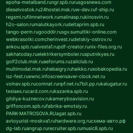
epoha-metalband.ru
ngr.spb.ru
rusgosnews.com
dieselvostok.ru
24hostel.msk.ru
w-dev.ru
f-ship.ru
regsmi.ru
filmnetwork.ru
malinasp.ru
kinosvin.ru
h2o-salon.ru
malutkayork.ru
deltaprim.spb.ru
tango-perm.ru
gooddir.ru
sgv.su
multiki-online.com
webkrasotki.com
cherinvest.ru
detskiy-ostrov.ru
ankou.spb.ru
alvesta1.ru
pdf-creator.ru
nix-files.org.ru
sakhatoday.ru
elektrikersymboler.ru
sputnikyes.ru
golf2club.msk.ru
aeforums.ru
zallclub.ru
multimodal.msk.ru
habaigry.ru
haikko.ru
sobakopedia.ru
isz-fest.ru
ewnc.info
screensaver-clock.net.ru
volnav.spb.ru
comnat.ru
npf.net.ru
7bit.pp.ru
kalugatur.ru
tesiaes.ru
card.com.ru
kazanka.spb.ru
gildiya-kuznecov.ru
kameryboavision.ru
griffoncom.spb.ru
fabrika-emotsiy.ru
PARK-MATROSOVA.RU
agat.spb.ru
avtoyurist-moskva1.ru
hardware.org.ru
схема-авто.рф
dg-lab.ru
angrup.ru
recruiter.spb.ru
music8.spb.ru