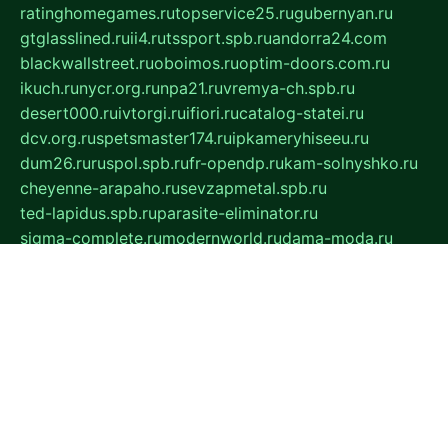
ratinghomegames.ru
topservice25.ru
gubernyan.ru
gtglasslined.ru
ii4.ru
tssport.spb.ru
andorra24.com
blackwallstreet.ru
oboimos.ru
optim-doors.com.ru
ikuch.ru
nycr.org.ru
npa21.ru
vremya-ch.spb.ru
desert000.ru
ivtorgi.ru
ifiori.ru
catalog-statei.ru
dcv.org.ru
spetsmaster174.ru
ipkameryhiseeu.ru
dum26.ru
ruspol.spb.ru
fr-opendp.ru
kam-solnyshko.ru
cheyenne-arapaho.ru
sevzapmetal.spb.ru
ted-lapidus.spb.ru
parasite-eliminator.ru
sigma-complete.ru
modernworld.ru
dama-moda.ru
eholot-group.ru
sk-nvkz.ru
DRONGOLD.RU
democratia2.ru
i-farmer.ru
mass-sport.org
jablonex.spb.ru
bookmess.ru
linkword.ru
refineua.com.ru
cs-spec.net.ru
altay-mebel.ru
DNK-THEATRE.RU
mechaniks.spb.ru
ipcamtechage.ru
skosta.ru
a-sun.ru
stroy-ldsp.ru
snowlands.org.ru
childrensshoes.ru
mrlizzy.ru
mebelsofiakrd.ru
bulizhenko.ru
rumantick.net.ru
mtszerno.ru