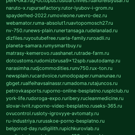
perk-oka.ru
g-octopus.ru
sibarchives.ru
andreislyusar.ru
naruto-x.ru
pursefactory.ru
tor-lyubov-i-grom.ru
spayderhed-2022.ru
movieone.ru
evro-dez.ru
webamator.ru
ma-absolut1.ru
avtopomosch27.ru
nv-750.ru
news-plain.ru
nertansaga.ru
delanalad.ru
dizfiles.ru
youtubefree.ru
aria-family.ru
roadli.ru
planeta-samara.ru
mysmartbuy.ru
matrasy-kemerovo.ru
ashanet.ru
trade-farm.ru
dotcustoms.ru
domizbrusa9x12spb.ru
autodamp.ru
narasimha.ru
djcommodities.ru
nv750.ru
x-ton.ru
newsplain.ru
cardvoice.ru
modopaper.ru
manunae.ru
gbget.ru
alfeihavsalnassr.ru
madoma.ru
tajuncos.ru
petrovkasports.ru
porno-online-besplatno.ru
splclub.ru
york-life.ru
doroga-expo.ru
ribery.ru
cleanmedicine.ru
slovar-ivrit.ru
porno-video-besplatno.ru
seks-365.ru
ovucontrol.ru
sloty-igrovyye-avtomaty.ru
ru-industriya.ru
russkoe-porno-besplatno.ru
belgorod-day.ru
digilith.ru
pichkurovlab.ru