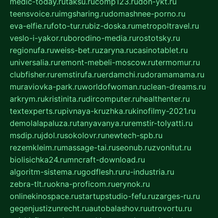
medic-today.ru
taksu.ru
comp123.ru
don-ykt.ru
teensvoice.ru
imgsharing.ru
domashnee-porno.ru
eva-elfie.ru
foto-tur.ru
biz-doska.ru
metropoltravel.ru
veslo-i-yakor.ru
borodino-media.ru
rostotsky.ru
regionufa.ru
weiss-bet.ru
zaryna.ru
casinotablet.ru
universalia.ru
remont-mebeli-moscow.ru
termomur.ru
clubfisher.ru
remstirufa.ru
erdamchi.ru
doramamama.ru
muraviovka-park.ru
worldofwoman.ru
clean-dreams.ru
arkrym.ru
kristinita.ru
dircomputer.ru
healthenter.ru
textexperts.ru
pivnaya-kruzhka.ru
kinofilmy-2021.ru
demolalapaluza.ru
tanyavanya.ru
remstir-tolyatti.ru
msdip.ru
jdol.ru
sokolovr.ru
newtech-spb.ru
rezemkleim.ru
massage-tai.ru
seonub.ru
zvonitut.ru
biolisichka24.ru
mncraft-download.ru
algoritm-sistema.ru
godflesh.ru
ru-industria.ru
zebra-tlt.ru
okna-proficom.ru
erynok.ru
onlinekinospace.ru
startupstudio-fefu.ru
zarges-ru.ru
gegenjustizunrecht.ru
autobalashov.ru
utrovortu.ru