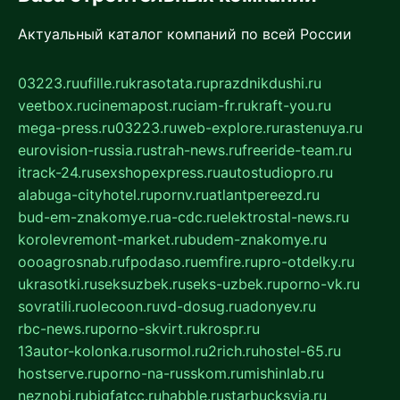
Актуальный каталог компаний по всей России
03223.ru
ufille.ru
krasotata.ru
prazdnikdushi.ru
veetbox.ru
cinemapost.ru
ciam-fr.ru
kraft-you.ru
mega-press.ru
03223.ru
web-explore.ru
rastenuya.ru
eurovision-russia.ru
strah-news.ru
freeride-team.ru
itrack-24.ru
sexshopexpress.ru
autostudiopro.ru
alabuga-cityhotel.ru
pornv.ru
atlantpereezd.ru
bud-em-znakomye.ru
a-cdc.ru
elektrostal-news.ru
korolevremont-market.ru
budem-znakomye.ru
oooagrosnab.ru
fpodaso.ru
emfire.ru
pro-otdelky.ru
ukrasotki.ru
seksuzbek.ru
seks-uzbek.ru
porno-vk.ru
sovratili.ru
olecoon.ru
vd-dosug.ru
adonyev.ru
rbc-news.ru
porno-skvirt.ru
krospr.ru
13autor-kolonka.ru
sormol.ru
2rich.ru
hostel-65.ru
hostserve.ru
porno-na-russkom.ru
mishinlab.ru
neznobi.ru
bigfatcc.ru
habble.ru
starbucksvia.ru