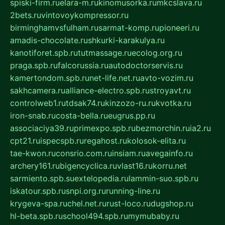
spiski-firm.ru
elara-m.ru
kinomusorka.ru
mkcslava.ru
2bets.ru
vintovoykompressor.ru
birminghamvsfulham.ru
sarmat-komp.ru
pioneeri.ru
amadis-chocolate.ru
shkurki-karakulya.ru
kanotiforet.spb.ru
tutmassage.ru
ecolog.org.ru
praga.spb.ru
falcorussia.ru
autodoctorservis.ru
kamertondom.spb.ru
net-life.net.ru
avto-vozim.ru
sakhcamera.ru
alliance-electro.spb.ru
stroyavt.ru
controlweb1.ru
tdsak74.ru
kinzozo-ru.ru
kvotka.ru
iron-snab.ru
costa-bella.ru
eugrus.pp.ru
associaciya39.ru
primexpo.spb.ru
bezmorchin.ru
ia2.ru
cpt21.ru
ispecspb.ru
regahost.ru
kolosok-elita.ru
tae-kwon.ru
consrio.com.ru
insiam.ru
avegainfo.ru
archery161.ru
bigencyclica.ru
vlast16.ru
korru.net
sarmiento.spb.su
extelopedia.ru
lammin-suo.spb.ru
iskatour.spb.ru
snpi.org.ru
running-line.ru
krygeva-spa.ru
chel.net.ru
rust-loco.ru
dugshop.ru
hl-beta.spb.ru
school494.spb.ru
mymubaby.ru