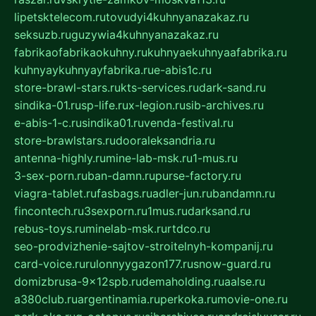
lipetsktelecom.ru
tovudyi4kuhnyanazakaz.ru
seksuzb.ru
guzywia4kuhnyanazakaz.ru
fabrikaofabrikaokuhny.ru
kuhnyaekuhnyaafabrika.ru
kuhnyaykuhnyayfabrika.ru
e-abis1c.ru
store-brawl-stars.ru
kts-services.ru
dark-sand.ru
sindika-01.ru
sp-life.ru
x-legion.ru
sib-archives.ru
e-abis-1-c.ru
sindika01.ru
venda-festival.ru
store-brawlstars.ru
dooraleksandria.ru
antenna-highly.ru
mine-lab-msk.ru
1-mus.ru
3-sex-porn.ru
ban-damn.ru
purse-factory.ru
viagra-tablet.ru
fasbags.ru
adler-jun.ru
bandamn.ru
fincontech.ru
3sexporn.ru
1mus.ru
darksand.ru
rebus-toys.ru
minelab-msk.ru
rtdco.ru
seo-prodvizhenie-sajtov-stroitelnyh-kompanij.ru
card-voice.ru
rulonnyygazon177.ru
snow-guard.ru
domizbrusa-9x12spb.ru
demaholding.ru
aalse.ru
a380club.ru
argentinamia.ru
perkoka.ru
movie-one.ru