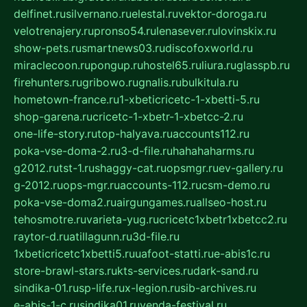
delfinet.ru
silvernano.ru
elestal.ru
vektor-doroga.ru
velotrenajery.ru
pronso54.ru
lenasever.ru
lovinskix.ru
show-pets.ru
smartnews03.ru
discofoxworld.ru
miraclecoon.ru
pongup.ru
hostel65.ru
liura.ru
glasspb.ru
firehunters.ru
gribowo.ru
gnalis.ru
bulkitula.ru
hometown-france.ru
1-xbeticricetc-1-xbetti-5.ru
shop-garena.ru
cricetc-1-xbetr-1-xbetcc-2.ru
one-life-story.ru
top-halyava.ru
accounts112.ru
poka-vse-doma-2.ru
3-d-file.ru
hahahaharms.ru
g2012.ru
tst-1.ru
shaggy-cat.ru
opsmgr.ru
ev-gallery.ru
g-2012.ru
ops-mgr.ru
accounts-112.ru
csm-demo.ru
poka-vse-doma2.ru
airgungames.ru
allseo-host.ru
tehosmotre.ru
varieta-yug.ru
cricetc1xbetr1xbetcc2.ru
raytor-d.ru
atillagunn.ru
3d-file.ru
1xbeticricetc1xbetti5.ru
uafoot-statti.ru
e-abis1c.ru
store-brawl-stars.ru
kts-services.ru
dark-sand.ru
sindika-01.ru
sp-life.ru
x-legion.ru
sib-archives.ru
e-abis-1-c.ru
sindika01.ru
venda-festival.ru