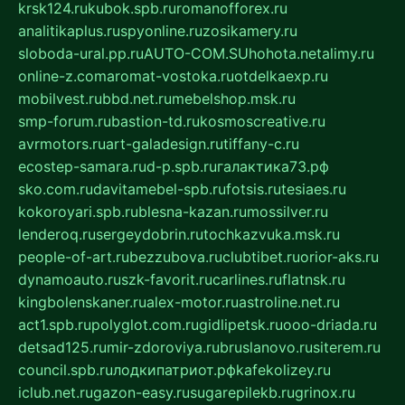
krsk124.ru
kubok.spb.ru
romanofforex.ru
analitikaplus.ru
spyonline.ru
zosikamery.ru
sloboda-ural.pp.ru
AUTO-COM.SU
hohota.net
alimy.ru
online-z.com
aromat-vostoka.ru
otdelkaexp.ru
mobilvest.ru
bbd.net.ru
mebelshop.msk.ru
smp-forum.ru
bastion-td.ru
kosmoscreative.ru
avrmotors.ru
art-galadesign.ru
tiffany-c.ru
ecostep-samara.ru
d-p.spb.ru
галактика73.рф
sko.com.ru
davitamebel-spb.ru
fotsis.ru
tesiaes.ru
kokoroyari.spb.ru
blesna-kazan.ru
mossilver.ru
lenderoq.ru
sergeydobrin.ru
tochkazvuka.msk.ru
people-of-art.ru
bezzubova.ru
clubtibet.ru
orior-aks.ru
dynamoauto.ru
szk-favorit.ru
carlines.ru
flatnsk.ru
kingbolenskaner.ru
alex-motor.ru
astroline.net.ru
act1.spb.ru
polyglot.com.ru
gidlipetsk.ru
ooo-driada.ru
detsad125.ru
mir-zdoroviya.ru
bruslanovo.ru
siterem.ru
council.spb.ru
лодкипатриот.рф
kafekolizey.ru
iclub.net.ru
gazon-easy.ru
sugarepilekb.ru
grinox.ru