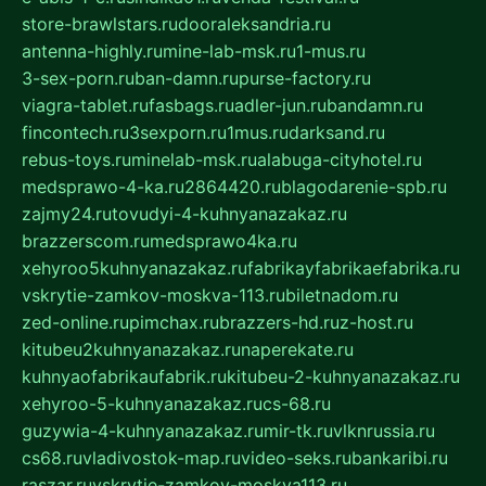
store-brawlstars.ru
dooraleksandria.ru
antenna-highly.ru
mine-lab-msk.ru
1-mus.ru
3-sex-porn.ru
ban-damn.ru
purse-factory.ru
viagra-tablet.ru
fasbags.ru
adler-jun.ru
bandamn.ru
fincontech.ru
3sexporn.ru
1mus.ru
darksand.ru
rebus-toys.ru
minelab-msk.ru
alabuga-cityhotel.ru
medsprawo-4-ka.ru
2864420.ru
blagodarenie-spb.ru
zajmy24.ru
tovudyi-4-kuhnyanazakaz.ru
brazzerscom.ru
medsprawo4ka.ru
xehyroo5kuhnyanazakaz.ru
fabrikayfabrikaefabrika.ru
vskrytie-zamkov-moskva-113.ru
biletnadom.ru
zed-online.ru
pimchax.ru
brazzers-hd.ru
z-host.ru
kitubeu2kuhnyanazakaz.ru
naperekate.ru
kuhnyaofabrikaufabrik.ru
kitubeu-2-kuhnyanazakaz.ru
xehyroo-5-kuhnyanazakaz.ru
cs-68.ru
guzywia-4-kuhnyanazakaz.ru
mir-tk.ru
vlknrussia.ru
cs68.ru
vladivostok-map.ru
video-seks.ru
bankaribi.ru
raszar.ru
vskrytie-zamkov-moskva113.ru