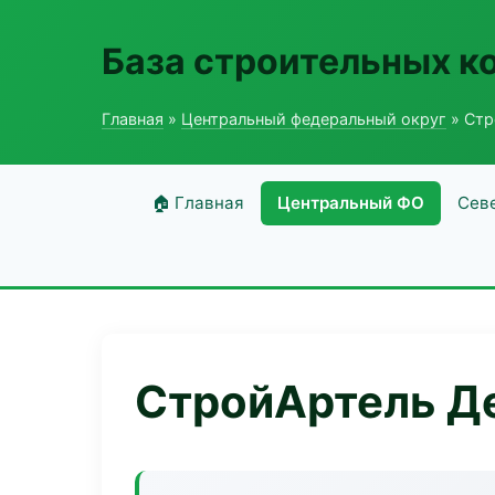
База строительных к
Главная
»
Центральный федеральный округ
» Стр
🏠 Главная
Центральный ФО
Сев
СтройАртель Д