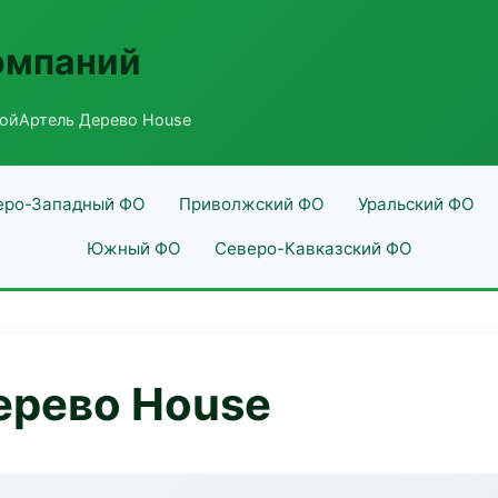
омпаний
ойАртель Дерево House
еро-Западный ФО
Приволжский ФО
Уральский ФО
Южный ФО
Северо-Кавказский ФО
ерево House