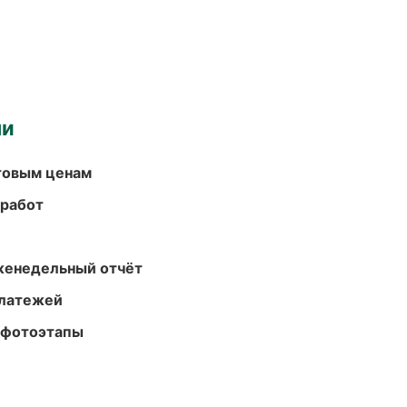
ми
птовым ценам
 работ
женедельный отчёт
платежей
 фотоэтапы