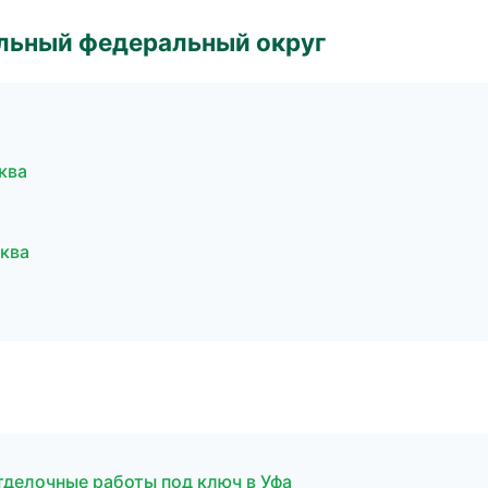
альный федеральный округ
ква
ква
делочные работы под ключ в Уфа