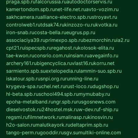
praga.spb.ru
falcorussia.ru
autodoctorservis.ru
kamertondom.spb.ru
net-life.net.ru
avto-vozim.ru
sakhcamera.ru
alliance-electro.spb.ru
stroyavt.ru
controlweb1.ru
tdsak74.ru
kinzozo-ru.ru
kvotka.ru
iron-snab.ru
costa-bella.ru
eugrus.pp.ru
associaciya39.ru
primexpo.spb.ru
bezmorchin.ru
ia2.ru
cpt21.ru
ispecspb.ru
regahost.ru
kolosok-elita.ru
tae-kwon.ru
consrio.com.ru
insiam.ru
avegainfo.ru
archery161.ru
bigencyclica.ru
vlast16.ru
korru.net
sarmiento.spb.su
extelopedia.ru
lammin-suo.spb.ru
iskatour.spb.ru
snpi.org.ru
running-line.ru
krygeva-spa.ru
chel.net.ru
rust-loco.ru
dugshop.ru
hl-beta.spb.ru
school494.spb.ru
mymubaby.ru
epoha-metalband.ru
ngr.spb.ru
rusgosnews.com
dieselvostok.ru
24hostel.msk.ru
w-dev.ru
f-ship.ru
regsmi.ru
filmnetwork.ru
malinasp.ru
kinosvin.ru
h2o-salon.ru
malutkayork.ru
deltaprim.spb.ru
tango-perm.ru
gooddir.ru
sgv.su
multiki-online.com