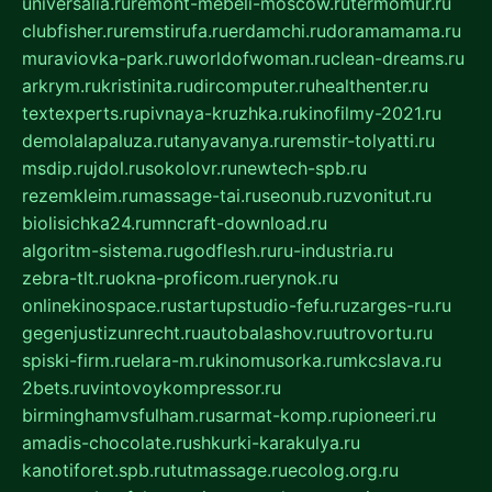
universalia.ru
remont-mebeli-moscow.ru
termomur.ru
clubfisher.ru
remstirufa.ru
erdamchi.ru
doramamama.ru
muraviovka-park.ru
worldofwoman.ru
clean-dreams.ru
arkrym.ru
kristinita.ru
dircomputer.ru
healthenter.ru
textexperts.ru
pivnaya-kruzhka.ru
kinofilmy-2021.ru
demolalapaluza.ru
tanyavanya.ru
remstir-tolyatti.ru
msdip.ru
jdol.ru
sokolovr.ru
newtech-spb.ru
rezemkleim.ru
massage-tai.ru
seonub.ru
zvonitut.ru
biolisichka24.ru
mncraft-download.ru
algoritm-sistema.ru
godflesh.ru
ru-industria.ru
zebra-tlt.ru
okna-proficom.ru
erynok.ru
onlinekinospace.ru
startupstudio-fefu.ru
zarges-ru.ru
gegenjustizunrecht.ru
autobalashov.ru
utrovortu.ru
spiski-firm.ru
elara-m.ru
kinomusorka.ru
mkcslava.ru
2bets.ru
vintovoykompressor.ru
birminghamvsfulham.ru
sarmat-komp.ru
pioneeri.ru
amadis-chocolate.ru
shkurki-karakulya.ru
kanotiforet.spb.ru
tutmassage.ru
ecolog.org.ru