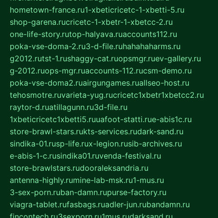
hometown-france.ru
1-xbeticricetc-1-xbetti-5.ru
shop-garena.ru
cricetc-1-xbetr-1-xbetcc-2.ru
one-life-story.ru
top-halyava.ru
accounts112.ru
poka-vse-doma-2.ru
3-d-file.ru
hahahaharms.ru
g2012.ru
tst-1.ru
shaggy-cat.ru
opsmgr.ru
ev-gallery.ru
g-2012.ru
ops-mgr.ru
accounts-112.ru
csm-demo.ru
poka-vse-doma2.ru
airgungames.ru
allseo-host.ru
tehosmotre.ru
varieta-yug.ru
cricetc1xbetr1xbetcc2.ru
raytor-d.ru
atillagunn.ru
3d-file.ru
1xbeticricetc1xbetti5.ru
uafoot-statti.ru
e-abis1c.ru
store-brawl-stars.ru
kts-services.ru
dark-sand.ru
sindika-01.ru
sp-life.ru
x-legion.ru
sib-archives.ru
e-abis-1-c.ru
sindika01.ru
venda-festival.ru
store-brawlstars.ru
dooraleksandria.ru
antenna-highly.ru
mine-lab-msk.ru
1-mus.ru
3-sex-porn.ru
ban-damn.ru
purse-factory.ru
viagra-tablet.ru
fasbags.ru
adler-jun.ru
bandamn.ru
fincontech.ru
3sexporn.ru
1mus.ru
darksand.ru