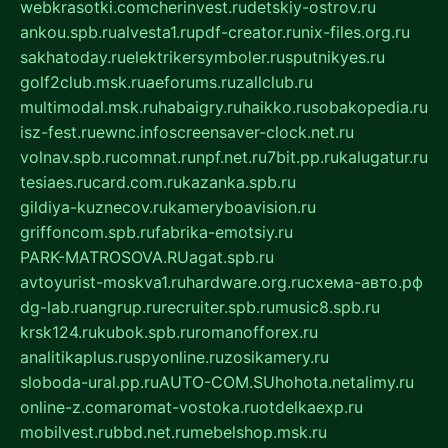
webkrasotki.com
cherinvest.ru
detskiy-ostrov.ru
ankou.spb.ru
alvesta1.ru
pdf-creator.ru
nix-files.org.ru
sakhatoday.ru
elektrikersymboler.ru
sputnikyes.ru
golf2club.msk.ru
aeforums.ru
zallclub.ru
multimodal.msk.ru
habaigry.ru
haikko.ru
sobakopedia.ru
isz-fest.ru
ewnc.info
screensaver-clock.net.ru
volnav.spb.ru
comnat.ru
npf.net.ru
7bit.pp.ru
kalugatur.ru
tesiaes.ru
card.com.ru
kazanka.spb.ru
gildiya-kuznecov.ru
kameryboavision.ru
griffoncom.spb.ru
fabrika-emotsiy.ru
PARK-MATROSOVA.RU
agat.spb.ru
avtoyurist-moskva1.ru
hardware.org.ru
схема-авто.рф
dg-lab.ru
angrup.ru
recruiter.spb.ru
music8.spb.ru
krsk124.ru
kubok.spb.ru
romanofforex.ru
analitikaplus.ru
spyonline.ru
zosikamery.ru
sloboda-ural.pp.ru
AUTO-COM.SU
hohota.net
alimy.ru
online-z.com
aromat-vostoka.ru
otdelkaexp.ru
mobilvest.ru
bbd.net.ru
mebelshop.msk.ru