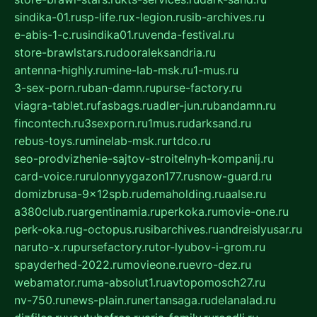
sindika-01.ru
sp-life.ru
x-legion.ru
sib-archives.ru
e-abis-1-c.ru
sindika01.ru
venda-festival.ru
store-brawlstars.ru
dooraleksandria.ru
antenna-highly.ru
mine-lab-msk.ru
1-mus.ru
3-sex-porn.ru
ban-damn.ru
purse-factory.ru
viagra-tablet.ru
fasbags.ru
adler-jun.ru
bandamn.ru
fincontech.ru
3sexporn.ru
1mus.ru
darksand.ru
rebus-toys.ru
minelab-msk.ru
rtdco.ru
seo-prodvizhenie-sajtov-stroitelnyh-kompanij.ru
card-voice.ru
rulonnyygazon177.ru
snow-guard.ru
domizbrusa-9x12spb.ru
demaholding.ru
aalse.ru
a380club.ru
argentinamia.ru
perkoka.ru
movie-one.ru
perk-oka.ru
g-octopus.ru
sibarchives.ru
andreislyusar.ru
naruto-x.ru
pursefactory.ru
tor-lyubov-i-grom.ru
spayderhed-2022.ru
movieone.ru
evro-dez.ru
webamator.ru
ma-absolut1.ru
avtopomosch27.ru
nv-750.ru
news-plain.ru
nertansaga.ru
delanalad.ru