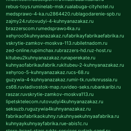
rebus-toys.ru
minelab-msk.ru
alabuga-cityhotel.ru
medsprawo-4-ka.ru
2864420.ru
blagodarenie-spb.ru
zajmy24.ru
tovudyi-4-kuhnyanazakaz.ru
brazzerscom.ru
medsprawo4ka.ru
xehyroo5kuhnyanazakaz.ru
fabrikayfabrikaefabrika.ru
vskrytie-zamkov-moskva-113.ru
biletnadom.ru
zed-online.ru
pimchax.ru
brazzers-hd.ru
z-host.ru
kitubeu2kuhnyanazakaz.ru
naperekate.ru
kuhnyaofabrikaufabrik.ru
kitubeu-2-kuhnyanazakaz.ru
xehyroo-5-kuhnyanazakaz.ru
cs-68.ru
guzywia-4-kuhnyanazakaz.ru
mir-tk.ru
vlknrussia.ru
cs68.ru
vladivostok-map.ru
video-seks.ru
bankaribi.ru
raszar.ru
vskrytie-zamkov-moskva113.ru
lipetsktelecom.ru
tovudyi4kuhnyanazakaz.ru
seksuzb.ru
guzywia4kuhnyanazakaz.ru
fabrikaofabrikaokuhny.ru
kuhnyaekuhnyaafabrika.ru
kuhnyaykuhnyayfabrika.ru
e-abis1c.ru
store-brawl-stars.ru
kts-services.ru
dark-sand.ru