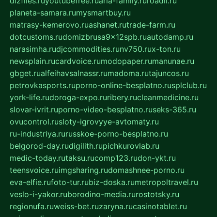
dizfiles.ru
youtubefree.ru
aria-family.ru
roadli.ru
planeta-samara.ru
mysmartbuy.ru
matrasy-kemerovo.ru
ashanet.ru
trade-farm.ru
dotcustoms.ru
domizbrusa9x12spb.ru
autodamp.ru
narasimha.ru
djcommodities.ru
nv750.ru
x-ton.ru
newsplain.ru
cardvoice.ru
modopaper.ru
manunae.ru
gbget.ru
alfeihavsalnassr.ru
madoma.ru
tajuncos.ru
petrovkasports.ru
porno-online-besplatno.ru
splclub.ru
york-life.ru
doroga-expo.ru
ribery.ru
cleanmedicine.ru
slovar-ivrit.ru
porno-video-besplatno.ru
seks-365.ru
ovucontrol.ru
sloty-igrovyye-avtomaty.ru
ru-industriya.ru
russkoe-porno-besplatno.ru
belgorod-day.ru
digilith.ru
pichkurovlab.ru
medic-today.ru
taksu.ru
comp123.ru
don-ykt.ru
teensvoice.ru
imgsharing.ru
domashnee-porno.ru
eva-elfie.ru
foto-tur.ru
biz-doska.ru
metropoltravel.ru
veslo-i-yakor.ru
borodino-media.ru
rostotsky.ru
regionufa.ru
weiss-bet.ru
zaryna.ru
casinotablet.ru