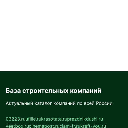
База строительных компаний
Актуальный каталог компаний по всей России
03223.ru
ufille.ru
krasotata.ru
prazdnikdushi.ru
veetbox.ru
cinemapost.ru
ciam-fr.ru
kraft-you.ru