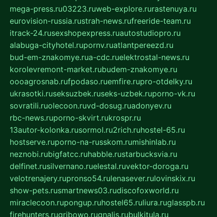
mega-press.ru
03223.ru
web-explore.ru
rastenuya.ru
eurovision-russia.ru
strah-news.ru
freeride-team.ru
itrack-24.ru
sexshopexpress.ru
autostudiopro.ru
alabuga-cityhotel.ru
pornv.ru
atlantpereezd.ru
bud-em-znakomye.ru
a-cdc.ru
elektrostal-news.ru
korolevremont-market.ru
budem-znakomye.ru
oooagrosnab.ru
fpodaso.ru
emfire.ru
pro-otdelky.ru
ukrasotki.ru
seksuzbek.ru
seks-uzbek.ru
porno-vk.ru
sovratili.ru
olecoon.ru
vd-dosug.ru
adonyev.ru
rbc-news.ru
porno-skvirt.ru
krospr.ru
13autor-kolonka.ru
sormol.ru
2rich.ru
hostel-65.ru
hostserve.ru
porno-na-russkom.ru
mishinlab.ru
neznobi.ru
bigfatcc.ru
habble.ru
starbucksvia.ru
delfinet.ru
silvernano.ru
elestal.ru
vektor-doroga.ru
velotrenajery.ru
pronso54.ru
lenasever.ru
lovinskix.ru
show-pets.ru
smartnews03.ru
discofoxworld.ru
miraclecoon.ru
pongup.ru
hostel65.ru
liura.ru
glasspb.ru
firehunters.ru
gribowo.ru
gnalis.ru
bulkitula.ru