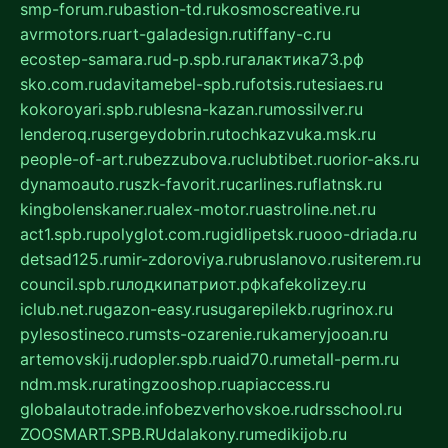
smp-forum.ru
bastion-td.ru
kosmoscreative.ru
avrmotors.ru
art-galadesign.ru
tiffany-c.ru
ecostep-samara.ru
d-p.spb.ru
галактика73.рф
sko.com.ru
davitamebel-spb.ru
fotsis.ru
tesiaes.ru
kokoroyari.spb.ru
blesna-kazan.ru
mossilver.ru
lenderoq.ru
sergeydobrin.ru
tochkazvuka.msk.ru
people-of-art.ru
bezzubova.ru
clubtibet.ru
orior-aks.ru
dynamoauto.ru
szk-favorit.ru
carlines.ru
flatnsk.ru
kingbolenskaner.ru
alex-motor.ru
astroline.net.ru
act1.spb.ru
polyglot.com.ru
gidlipetsk.ru
ooo-driada.ru
detsad125.ru
mir-zdoroviya.ru
bruslanovo.ru
siterem.ru
council.spb.ru
лодкипатриот.рф
kafekolizey.ru
iclub.net.ru
gazon-easy.ru
sugarepilekb.ru
grinox.ru
pylesostineco.ru
msts-ozarenie.ru
kameryjooan.ru
artemovskij.ru
dopler.spb.ru
aid70.ru
metall-perm.ru
ndm.msk.ru
ratingzooshop.ru
apiaccess.ru
globalautotrade.info
bezverhovskoe.ru
drsschool.ru
ZOOSMART.SPB.RU
dalakony.ru
medikijob.ru