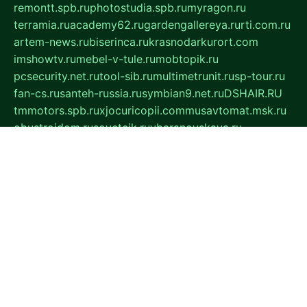
remontt.spb.ru
photostudia.spb.ru
myragon.ru
terramia.ru
academy62.ru
gardengallereya.ru
rti.com.ru
artem-news.ru
biserinca.ru
krasnodarkurort.com
imshowtv.ru
mebel-v-tule.ru
mobtopik.ru
pcsecurity.net.ru
tool-sib.ru
multimetrunit.ru
sp-tour.ru
fan-cs.ru
santeh-russia.ru
symbian9.net.ru
DSHAIR.RU
tmmotors.spb.ru
xjocuricopii.com
musavtomat.msk.ru
obustrojdom.ru
sovetcik.ru
ybaranovskaya.ru
ppknews.ru
cult-alshei.ru
JAPANRUSSIA.RU
proekciyamebel.ru
imper-finans.ru
rim.org.ru
glamourai.ru
brassminus.ru
zabor-pro.ru
ftn.pp.ru
dorogoe58.ru
laimengpacker.ru
kuzova-zapchasti.ru
sageerp.ru
taxodrom.ru
dsrazvitie.ru
hardcity.net.ru
ratinghomegames.ru
topservice25.ru
gubernyan.ru
gtglasslined.ru
ii4.ru
tssport.spb.ru
andorra24.com
blackwallstreet.ru
oboimos.ru
optim-doors.com.ru
ikuch.ru
nycr.org.ru
npa21.ru
vremya-ch.spb.ru
desert000.ru
ivtorgi.ru
ifiori.ru
catalog-statei.ru