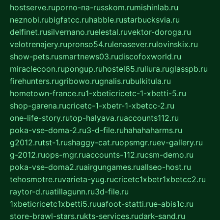
hostserve.ru
porno-na-russkom.ru
mishinlab.ru
neznobi.ru
bigfatcc.ru
habble.ru
starbucksvia.ru
delfinet.ru
silvernano.ru
elestal.ru
vektor-doroga.ru
velotrenajery.ru
pronso54.ru
lenasever.ru
lovinskix.ru
show-pets.ru
smartnews03.ru
discofoxworld.ru
miraclecoon.ru
pongup.ru
hostel65.ru
liura.ru
glasspb.ru
firehunters.ru
gribowo.ru
gnalis.ru
bulkitula.ru
hometown-france.ru
1-xbeticricetc-1-xbetti-5.ru
shop-garena.ru
cricetc-1-xbetr-1-xbetcc-2.ru
one-life-story.ru
top-halyava.ru
accounts112.ru
poka-vse-doma-2.ru
3-d-file.ru
hahahaharms.ru
g2012.ru
tst-1.ru
shaggy-cat.ru
opsmgr.ru
ev-gallery.ru
g-2012.ru
ops-mgr.ru
accounts-112.ru
csm-demo.ru
poka-vse-doma2.ru
airgungames.ru
allseo-host.ru
tehosmotre.ru
varieta-yug.ru
cricetc1xbetr1xbetcc2.ru
raytor-d.ru
atillagunn.ru
3d-file.ru
1xbeticricetc1xbetti5.ru
uafoot-statti.ru
e-abis1c.ru
store-brawl-stars.ru
kts-services.ru
dark-sand.ru