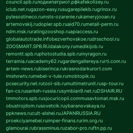
council.spb.ru
лодкипатриот.рф
kafekolizey.ru
iclub.net.ru
gazon-easy.ru
sugarepilekb.ru
grinox.ru
pylesostineco.ru
msts-ozarenie.ru
kameryjooan.ru
artemovskij.ru
dopler.spb.ru
aid70.ru
metall-perm.ru
ndm.msk.ru
ratingzooshop.ru
apiaccess.ru
globalautotrade.info
bezverhovskoe.ru
drsschool.ru
ZOOSMART.SPB.RU
dalakony.ru
medikijob.ru
remontt.spb.ru
photostudia.spb.ru
myragon.ru
terramia.ru
academy62.ru
gardengallereya.ru
rti.com.ru
artem-news.ru
biserinca.ru
krasnodarkurort.com
imshowtv.ru
mebel-v-tule.ru
mobtopik.ru
pcsecurity.net.ru
tool-sib.ru
multimetrunit.ru
sp-tour.ru
fan-cs.ru
santeh-russia.ru
symbian9.net.ru
DSHAIR.RU
tmmotors.spb.ru
xjocuricopii.com
musavtomat.msk.ru
obustrojdom.ru
sovetcik.ru
ybaranovskaya.ru
ppknews.ru
cult-alshei.ru
JAPANRUSSIA.RU
proekciyamebel.ru
imper-finans.ru
rim.org.ru
glamourai.ru
brassminus.ru
zabor-pro.ru
ftn.pp.ru