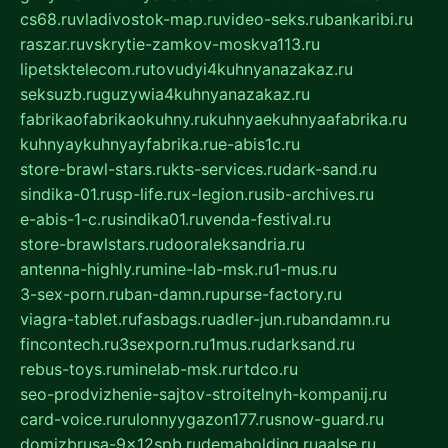
cs68.ru
vladivostok-map.ru
video-seks.ru
bankaribi.ru
raszar.ru
vskrytie-zamkov-moskva113.ru
lipetsktelecom.ru
tovudyi4kuhnyanazakaz.ru
seksuzb.ru
guzywia4kuhnyanazakaz.ru
fabrikaofabrikaokuhny.ru
kuhnyaekuhnyaafabrika.ru
kuhnyaykuhnyayfabrika.ru
e-abis1c.ru
store-brawl-stars.ru
kts-services.ru
dark-sand.ru
sindika-01.ru
sp-life.ru
x-legion.ru
sib-archives.ru
e-abis-1-c.ru
sindika01.ru
venda-festival.ru
store-brawlstars.ru
dooraleksandria.ru
antenna-highly.ru
mine-lab-msk.ru
1-mus.ru
3-sex-porn.ru
ban-damn.ru
purse-factory.ru
viagra-tablet.ru
fasbags.ru
adler-jun.ru
bandamn.ru
fincontech.ru
3sexporn.ru
1mus.ru
darksand.ru
rebus-toys.ru
minelab-msk.ru
rtdco.ru
seo-prodvizhenie-sajtov-stroitelnyh-kompanij.ru
card-voice.ru
rulonnyygazon177.ru
snow-guard.ru
domizbrusa-9x12spb.ru
demaholding.ru
aalse.ru