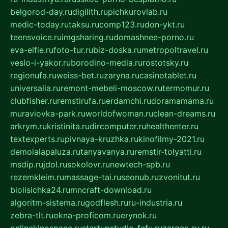
belgorod-day.ru
digilith.ru
pichkurovlab.ru
medic-today.ru
taksu.ru
comp123.ru
don-ykt.ru
teensvoice.ru
imgsharing.ru
domashnee-porno.ru
eva-elfie.ru
foto-tur.ru
biz-doska.ru
metropoltravel.ru
veslo-i-yakor.ru
borodino-media.ru
rostotsky.ru
regionufa.ru
weiss-bet.ru
zaryna.ru
casinotablet.ru
universalia.ru
remont-mebeli-moscow.ru
termomur.ru
clubfisher.ru
remstirufa.ru
erdamchi.ru
doramamama.ru
muraviovka-park.ru
worldofwoman.ru
clean-dreams.ru
arkrym.ru
kristinita.ru
dircomputer.ru
healthenter.ru
textexperts.ru
pivnaya-kruzhka.ru
kinofilmy-2021.ru
demolalapaluza.ru
tanyavanya.ru
remstir-tolyatti.ru
msdip.ru
jdol.ru
sokolovr.ru
newtech-spb.ru
rezemkleim.ru
massage-tai.ru
seonub.ru
zvonitut.ru
biolisichka24.ru
mncraft-download.ru
algoritm-sistema.ru
godflesh.ru
ru-industria.ru
zebra-tlt.ru
okna-proficom.ru
erynok.ru