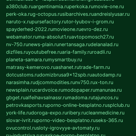
a380club.ru
argentinamia.ru
perkoka.ru
movie-one.ru
perk-oka.ru
g-octopus.ru
sibarchives.ru
andreislyusar.ru
naruto-x.ru
pursefactory.ru
tor-lyubov-i-grom.ru
spayderhed-2022.ru
movieone.ru
evro-dez.ru
webamator.ru
ma-absolut1.ru
avtopomosch27.ru
nv-750.ru
news-plain.ru
nertansaga.ru
delanalad.ru
dizfiles.ru
youtubefree.ru
aria-family.ru
roadli.ru
planeta-samara.ru
mysmartbuy.ru
matrasy-kemerovo.ru
ashanet.ru
trade-farm.ru
dotcustoms.ru
domizbrusa9x12spb.ru
autodamp.ru
narasimha.ru
djcommodities.ru
nv750.ru
x-ton.ru
newsplain.ru
cardvoice.ru
modopaper.ru
manunae.ru
gbget.ru
alfeihavsalnassr.ru
madoma.ru
tajuncos.ru
petrovkasports.ru
porno-online-besplatno.ru
splclub.ru
york-life.ru
doroga-expo.ru
ribery.ru
cleanmedicine.ru
slovar-ivrit.ru
porno-video-besplatno.ru
seks-365.ru
ovucontrol.ru
sloty-igrovyye-avtomaty.ru
ru-industriya.ru
russkoe-porno-besplatno.ru