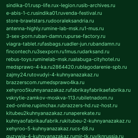
sindika-01.ru
sp-life.ru
x-legion.ru
sib-archives.ru
e-abis-1-c.ru
sindika01.ru
venda-festival.ru
store-brawlstars.ru
dooraleksandria.ru
antenna-highly.ru
mine-lab-msk.ru
1-mus.ru
3-sex-porn.ru
ban-damn.ru
purse-factory.ru
viagra-tablet.ru
fasbags.ru
adler-jun.ru
bandamn.ru
fincontech.ru
3sexporn.ru
1mus.ru
darksand.ru
rebus-toys.ru
minelab-msk.ru
alabuga-cityhotel.ru
medsprawo-4-ka.ru
2864420.ru
blagodarenie-spb.ru
zajmy24.ru
tovudyi-4-kuhnyanazakaz.ru
brazzerscom.ru
medsprawo4ka.ru
xehyroo5kuhnyanazakaz.ru
fabrikayfabrikaefabrika.ru
vskrytie-zamkov-moskva-113.ru
biletnadom.ru
zed-online.ru
pimchax.ru
brazzers-hd.ru
z-host.ru
kitubeu2kuhnyanazakaz.ru
naperekate.ru
kuhnyaofabrikaufabrik.ru
kitubeu-2-kuhnyanazakaz.ru
xehyroo-5-kuhnyanazakaz.ru
cs-68.ru
guzywia-4-kuhnyanazakaz.ru
mir-tk.ru
vlknrussia.ru