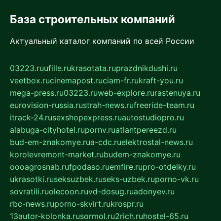
База строительных компаний
Актуальный каталог компаний по всей России
03223.ru
ufille.ru
krasotata.ru
prazdnikdushi.ru
veetbox.ru
cinemapost.ru
ciam-fr.ru
kraft-you.ru
mega-press.ru
03223.ru
web-explore.ru
rastenuya.ru
eurovision-russia.ru
strah-news.ru
freeride-team.ru
itrack-24.ru
sexshopexpress.ru
autostudiopro.ru
alabuga-cityhotel.ru
pornv.ru
atlantpereezd.ru
bud-em-znakomye.ru
a-cdc.ru
elektrostal-news.ru
korolevremont-market.ru
budem-znakomye.ru
oooagrosnab.ru
fpodaso.ru
emfire.ru
pro-otdelky.ru
ukrasotki.ru
seksuzbek.ru
seks-uzbek.ru
porno-vk.ru
sovratili.ru
olecoon.ru
vd-dosug.ru
adonyev.ru
rbc-news.ru
porno-skvirt.ru
krospr.ru
13autor-kolonka.ru
sormol.ru
2rich.ru
hostel-65.ru