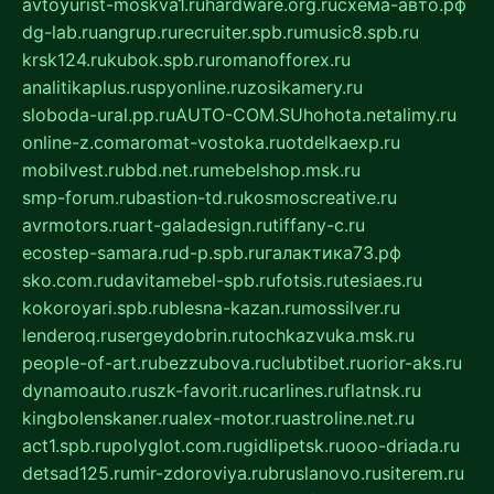
avtoyurist-moskva1.ru
hardware.org.ru
схема-авто.рф
dg-lab.ru
angrup.ru
recruiter.spb.ru
music8.spb.ru
krsk124.ru
kubok.spb.ru
romanofforex.ru
analitikaplus.ru
spyonline.ru
zosikamery.ru
sloboda-ural.pp.ru
AUTO-COM.SU
hohota.net
alimy.ru
online-z.com
aromat-vostoka.ru
otdelkaexp.ru
mobilvest.ru
bbd.net.ru
mebelshop.msk.ru
smp-forum.ru
bastion-td.ru
kosmoscreative.ru
avrmotors.ru
art-galadesign.ru
tiffany-c.ru
ecostep-samara.ru
d-p.spb.ru
галактика73.рф
sko.com.ru
davitamebel-spb.ru
fotsis.ru
tesiaes.ru
kokoroyari.spb.ru
blesna-kazan.ru
mossilver.ru
lenderoq.ru
sergeydobrin.ru
tochkazvuka.msk.ru
people-of-art.ru
bezzubova.ru
clubtibet.ru
orior-aks.ru
dynamoauto.ru
szk-favorit.ru
carlines.ru
flatnsk.ru
kingbolenskaner.ru
alex-motor.ru
astroline.net.ru
act1.spb.ru
polyglot.com.ru
gidlipetsk.ru
ooo-driada.ru
detsad125.ru
mir-zdoroviya.ru
bruslanovo.ru
siterem.ru