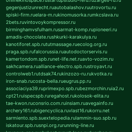
onlinekinospace.ru
startupstudio-fefu.ru
zarges-ru.ru
gegenjustizunrecht.ru
autobalashov.ru
utrovortu.ru
spiski-firm.ru
elara-m.ru
kinomusorka.ru
mkcslava.ru
2bets.ru
vintovoykompressor.ru
birminghamvsfulham.ru
sarmat-komp.ru
pioneeri.ru
amadis-chocolate.ru
shkurki-karakulya.ru
kanotiforet.spb.ru
tutmassage.ru
ecolog.org.ru
praga.spb.ru
falcorussia.ru
autodoctorservis.ru
kamertondom.spb.ru
net-life.net.ru
avto-vozim.ru
sakhcamera.ru
alliance-electro.spb.ru
stroyavt.ru
controlweb1.ru
tdsak74.ru
kinzozo-ru.ru
kvotka.ru
iron-snab.ru
costa-bella.ru
eugrus.pp.ru
associaciya39.ru
primexpo.spb.ru
bezmorchin.ru
ia2.ru
cpt21.ru
ispecspb.ru
regahost.ru
kolosok-elita.ru
tae-kwon.ru
consrio.com.ru
insiam.ru
avegainfo.ru
archery161.ru
bigencyclica.ru
vlast16.ru
korru.net
sarmiento.spb.su
extelopedia.ru
lammin-suo.spb.ru
iskatour.spb.ru
snpi.org.ru
running-line.ru