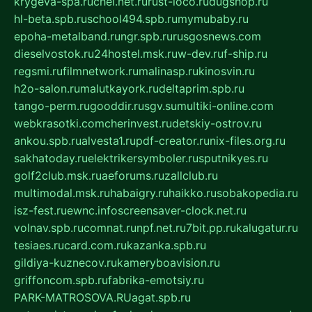
krygeva-spa.ru
chel.net.ru
rust-loco.ru
dugshop.ru
hl-beta.spb.ru
school494.spb.ru
mymubaby.ru
epoha-metalband.ru
ngr.spb.ru
rusgosnews.com
dieselvostok.ru
24hostel.msk.ru
w-dev.ru
f-ship.ru
regsmi.ru
filmnetwork.ru
malinasp.ru
kinosvin.ru
h2o-salon.ru
malutkayork.ru
deltaprim.spb.ru
tango-perm.ru
gooddir.ru
sgv.su
multiki-online.com
webkrasotki.com
cherinvest.ru
detskiy-ostrov.ru
ankou.spb.ru
alvesta1.ru
pdf-creator.ru
nix-files.org.ru
sakhatoday.ru
elektrikersymboler.ru
sputnikyes.ru
golf2club.msk.ru
aeforums.ru
zallclub.ru
multimodal.msk.ru
habaigry.ru
haikko.ru
sobakopedia.ru
isz-fest.ru
ewnc.info
screensaver-clock.net.ru
volnav.spb.ru
comnat.ru
npf.net.ru
7bit.pp.ru
kalugatur.ru
tesiaes.ru
card.com.ru
kazanka.spb.ru
gildiya-kuznecov.ru
kameryboavision.ru
griffoncom.spb.ru
fabrika-emotsiy.ru
PARK-MATROSOVA.RU
agat.spb.ru