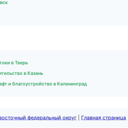
вск
токи в Тверь
ительство в Казань
афт и благоустройство в Калининград
евосточный федеральный округ
|
Главная страница