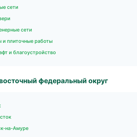
ые сети
вери
енерные сети
ы и плиточные работы
фт и благоустройство
евосточный федеральный округ
к
осток
к-на-Амуре