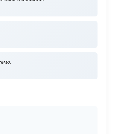
уемо.