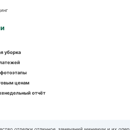
динг
ми
ая уборка
платежей
 фотоэтапы
птовым ценам
женедельный отчёт
чество отделки отличное, замечаний минимум и их опер