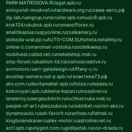
PARK-MATROSOVA.RU
agat.spb.ru
avtoyurist-moskva1.ru
hardware.org.ru
схема-авто.рф
dg-lab.ru
angrup.ru
recruiter.spb.ru
music8.spb.ru
krsk124.ru
kubok.spb.ru
romanofforex.ru
analitikaplus.ru
spyonline.ru
zosikamery.ru
sloboda-ural.pp.ru
AUTO-COM.SU
hohota.net
alimy.ru
online-z.com
aromat-vostoka.ru
otdelkaexp.ru
mobilvest.ru
bbd.net.ru
mebelshop.msk.ru
smp-forum.ru
bastion-td.ru
kosmoscreative.ru
avrmotors.ru
art-galadesign.ru
tiffany-c.ru
ecostep-samara.ru
d-p.spb.ru
галактика73.рф
sko.com.ru
davitamebel-spb.ru
fotsis.ru
tesiaes.ru
kokoroyari.spb.ru
blesna-kazan.ru
mossilver.ru
lenderoq.ru
sergeydobrin.ru
tochkazvuka.msk.ru
people-of-art.ru
bezzubova.ru
clubtibet.ru
orior-aks.ru
dynamoauto.ru
szk-favorit.ru
carlines.ru
flatnsk.ru
kingbolenskaner.ru
alex-motor.ru
astroline.net.ru
act1.spb.ru
polyglot.com.ru
gidlipetsk.ru
ooo-driada.ru