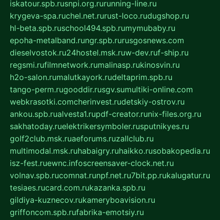
iskatour.spb.ru
snpi.org.ru
running-line.ru
krygeva-spa.ru
chel.net.ru
rust-loco.ru
dugshop.ru
hl-beta.spb.ru
school494.spb.ru
mymubaby.ru
epoha-metalband.ru
ngr.spb.ru
rusgosnews.com
dieselvostok.ru
24hostel.msk.ru
w-dev.ru
f-ship.ru
regsmi.ru
filmnetwork.ru
malinasp.ru
kinosvin.ru
h2o-salon.ru
malutkayork.ru
deltaprim.spb.ru
tango-perm.ru
gooddir.ru
sgv.su
multiki-online.com
webkrasotki.com
cherinvest.ru
detskiy-ostrov.ru
ankou.spb.ru
alvesta1.ru
pdf-creator.ru
nix-files.org.ru
sakhatoday.ru
elektrikersymboler.ru
sputnikyes.ru
golf2club.msk.ru
aeforums.ru
zallclub.ru
multimodal.msk.ru
habaigry.ru
haikko.ru
sobakopedia.ru
isz-fest.ru
ewnc.info
screensaver-clock.net.ru
volnav.spb.ru
comnat.ru
npf.net.ru
7bit.pp.ru
kalugatur.ru
tesiaes.ru
card.com.ru
kazanka.spb.ru
gildiya-kuznecov.ru
kameryboavision.ru
griffoncom.spb.ru
fabrika-emotsiy.ru