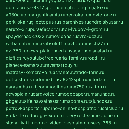
card-voice.ru
rulonnyygazon177.ru
snow-guard.ru
domizbrusa-9x12spb.ru
demaholding.ru
aalse.ru
a380club.ru
argentinamia.ru
perkoka.ru
movie-one.ru
perk-oka.ru
g-octopus.ru
sibarchives.ru
andreislyusar.ru
naruto-x.ru
pursefactory.ru
tor-lyubov-i-grom.ru
spayderhed-2022.ru
movieone.ru
evro-dez.ru
webamator.ru
ma-absolut1.ru
avtopomosch27.ru
nv-750.ru
news-plain.ru
nertansaga.ru
delanalad.ru
dizfiles.ru
youtubefree.ru
aria-family.ru
roadli.ru
planeta-samara.ru
mysmartbuy.ru
matrasy-kemerovo.ru
ashanet.ru
trade-farm.ru
dotcustoms.ru
domizbrusa9x12spb.ru
autodamp.ru
narasimha.ru
djcommodities.ru
nv750.ru
x-ton.ru
newsplain.ru
cardvoice.ru
modopaper.ru
manunae.ru
gbget.ru
alfeihavsalnassr.ru
madoma.ru
tajuncos.ru
petrovkasports.ru
porno-online-besplatno.ru
splclub.ru
york-life.ru
doroga-expo.ru
ribery.ru
cleanmedicine.ru
slovar-ivrit.ru
porno-video-besplatno.ru
seks-365.ru