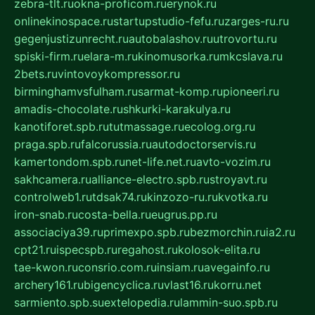
zebra-tlt.ru
okna-proficom.ru
erynok.ru
onlinekinospace.ru
startupstudio-fefu.ru
zarges-ru.ru
gegenjustizunrecht.ru
autobalashov.ru
utrovortu.ru
spiski-firm.ru
elara-m.ru
kinomusorka.ru
mkcslava.ru
2bets.ru
vintovoykompressor.ru
birminghamvsfulham.ru
sarmat-komp.ru
pioneeri.ru
amadis-chocolate.ru
shkurki-karakulya.ru
kanotiforet.spb.ru
tutmassage.ru
ecolog.org.ru
praga.spb.ru
falcorussia.ru
autodoctorservis.ru
kamertondom.spb.ru
net-life.net.ru
avto-vozim.ru
sakhcamera.ru
alliance-electro.spb.ru
stroyavt.ru
controlweb1.ru
tdsak74.ru
kinzozo-ru.ru
kvotka.ru
iron-snab.ru
costa-bella.ru
eugrus.pp.ru
associaciya39.ru
primexpo.spb.ru
bezmorchin.ru
ia2.ru
cpt21.ru
ispecspb.ru
regahost.ru
kolosok-elita.ru
tae-kwon.ru
consrio.com.ru
insiam.ru
avegainfo.ru
archery161.ru
bigencyclica.ru
vlast16.ru
korru.net
sarmiento.spb.su
extelopedia.ru
lammin-suo.spb.ru