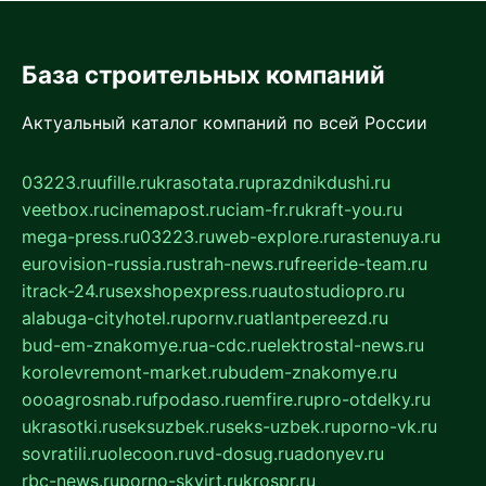
База строительных компаний
Актуальный каталог компаний по всей России
03223.ru
ufille.ru
krasotata.ru
prazdnikdushi.ru
veetbox.ru
cinemapost.ru
ciam-fr.ru
kraft-you.ru
mega-press.ru
03223.ru
web-explore.ru
rastenuya.ru
eurovision-russia.ru
strah-news.ru
freeride-team.ru
itrack-24.ru
sexshopexpress.ru
autostudiopro.ru
alabuga-cityhotel.ru
pornv.ru
atlantpereezd.ru
bud-em-znakomye.ru
a-cdc.ru
elektrostal-news.ru
korolevremont-market.ru
budem-znakomye.ru
oooagrosnab.ru
fpodaso.ru
emfire.ru
pro-otdelky.ru
ukrasotki.ru
seksuzbek.ru
seks-uzbek.ru
porno-vk.ru
sovratili.ru
olecoon.ru
vd-dosug.ru
adonyev.ru
rbc-news.ru
porno-skvirt.ru
krospr.ru