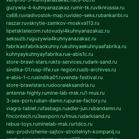
guzywia-4-kuhnyanazakaz.ru
mir-tk.ru
vlknrussia.ru
cs68.ru
vladivostok-map.ru
video-seks.ru
bankaribi.ru
raszar.ru
vskrytie-zamkov-moskva113.ru
lipetsktelecom.ru
tovudyi4kuhnyanazakaz.ru
seksuzb.ru
guzywia4kuhnyanazakaz.ru
fabrikaofabrikaokuhny.ru
kuhnyaekuhnyaafabrika.ru
kuhnyaykuhnyayfabrika.ru
e-abis1c.ru
store-brawl-stars.ru
kts-services.ru
dark-sand.ru
sindika-01.ru
sp-life.ru
x-legion.ru
sib-archives.ru
e-abis-1-c.ru
sindika01.ru
venda-festival.ru
store-brawlstars.ru
dooraleksandria.ru
antenna-highly.ru
mine-lab-msk.ru
1-mus.ru
3-sex-porn.ru
ban-damn.ru
purse-factory.ru
viagra-tablet.ru
fasbags.ru
adler-jun.ru
bandamn.ru
fincontech.ru
3sexporn.ru
1mus.ru
darksand.ru
rebus-toys.ru
minelab-msk.ru
rtdco.ru
seo-prodvizhenie-sajtov-stroitelnyh-kompanij.ru