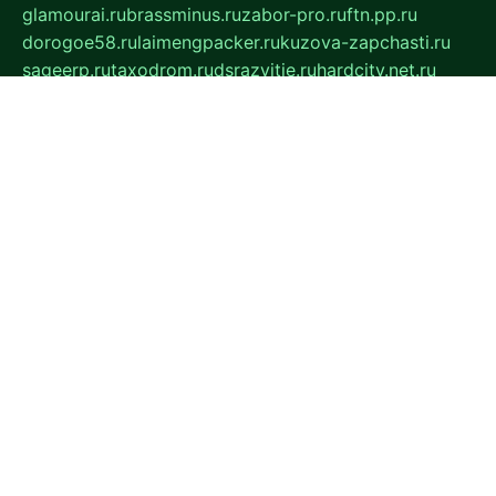
glamourai.ru
brassminus.ru
zabor-pro.ru
ftn.pp.ru
dorogoe58.ru
laimengpacker.ru
kuzova-zapchasti.ru
sageerp.ru
taxodrom.ru
dsrazvitie.ru
hardcity.net.ru
ratinghomegames.ru
topservice25.ru
gubernyan.ru
gtglasslined.ru
ii4.ru
tssport.spb.ru
andorra24.com
blackwallstreet.ru
oboimos.ru
optim-doors.com.ru
ikuch.ru
nycr.org.ru
npa21.ru
vremya-ch.spb.ru
desert000.ru
ivtorgi.ru
ifiori.ru
catalog-statei.ru
dcv.org.ru
spetsmaster174.ru
ipkameryhiseeu.ru
dum26.ru
ruspol.spb.ru
fr-opendp.ru
kam-solnyshko.ru
cheyenne-arapaho.ru
sevzapmetal.spb.ru
ted-lapidus.spb.ru
parasite-eliminator.ru
sigma-complete.ru
modernworld.ru
dama-moda.ru
eholot-group.ru
sk-nvkz.ru
DRONGOLD.RU
democratia2.ru
i-farmer.ru
mass-sport.org
jablonex.spb.ru
bookmess.ru
linkword.ru
refineua.com.ru
cs-spec.net.ru
altay-mebel.ru
DNK-THEATRE.RU
mechaniks.spb.ru
ipcamtechage.ru