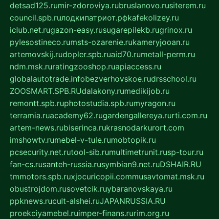
detsad125.ru
mir-zdoroviya.ru
bruslanovo.ru
siterem.ru
council.spb.ru
лодкипатриот.рф
kafekolizey.ru
iclub.net.ru
gazon-easy.ru
sugarepilekb.ru
grinox.ru
pylesostineco.ru
msts-ozarenie.ru
kameryjooan.ru
artemovskij.ru
dopler.spb.ru
aid70.ru
metall-perm.ru
ndm.msk.ru
ratingzooshop.ru
apiaccess.ru
globalautotrade.info
bezverhovskoe.ru
drsschool.ru
ZOOSMART.SPB.RU
dalakony.ru
medikijob.ru
remontt.spb.ru
photostudia.spb.ru
myragon.ru
terramia.ru
academy62.ru
gardengallereya.ru
rti.com.ru
artem-news.ru
biserinca.ru
krasnodarkurort.com
imshowtv.ru
mebel-v-tule.ru
mobtopik.ru
pcsecurity.net.ru
tool-sib.ru
multimetrunit.ru
sp-tour.ru
fan-cs.ru
santeh-russia.ru
symbian9.net.ru
DSHAIR.RU
tmmotors.spb.ru
xjocuricopii.com
musavtomat.msk.ru
obustrojdom.ru
sovetcik.ru
ybaranovskaya.ru
ppknews.ru
cult-alshei.ru
JAPANRUSSIA.RU
proekciyamebel.ru
imper-finans.ru
rim.org.ru