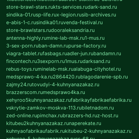
store-brawl-stars.ru
kts-services.ru
dark-sand.ru
sindika-01.ru
sp-life.ru
x-legion.ru
sib-archives.ru
e-abis-1-c.ru
sindika01.ru
venda-festival.ru
store-brawlstars.ru
dooraleksandria.ru
antenna-highly.ru
mine-lab-msk.ru
1-mus.ru
3-sex-porn.ru
ban-damn.ru
purse-factory.ru
viagra-tablet.ru
fasbags.ru
adler-jun.ru
bandamn.ru
fincontech.ru
3sexporn.ru
1mus.ru
darksand.ru
rebus-toys.ru
minelab-msk.ru
alabuga-cityhotel.ru
medsprawo-4-ka.ru
2864420.ru
blagodarenie-spb.ru
zajmy24.ru
tovudyi-4-kuhnyanazakaz.ru
brazzerscom.ru
medsprawo4ka.ru
xehyroo5kuhnyanazakaz.ru
fabrikayfabrikaefabrika.ru
vskrytie-zamkov-moskva-113.ru
biletnadom.ru
zed-online.ru
pimchax.ru
brazzers-hd.ru
z-host.ru
kitubeu2kuhnyanazakaz.ru
naperekate.ru
kuhnyaofabrikaufabrik.ru
kitubeu-2-kuhnyanazakaz.ru
xehyroo-5-kuhnyanazakaz.ru
cs-68.ru