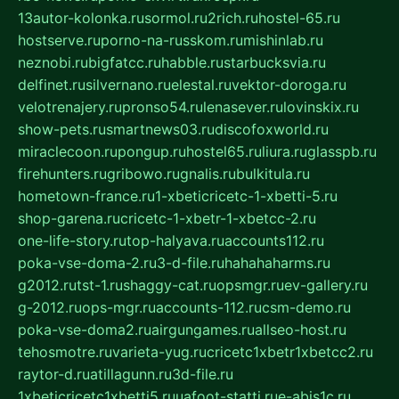
13autor-kolonka.ru
sormol.ru
2rich.ru
hostel-65.ru
hostserve.ru
porno-na-russkom.ru
mishinlab.ru
neznobi.ru
bigfatcc.ru
habble.ru
starbucksvia.ru
delfinet.ru
silvernano.ru
elestal.ru
vektor-doroga.ru
velotrenajery.ru
pronso54.ru
lenasever.ru
lovinskix.ru
show-pets.ru
smartnews03.ru
discofoxworld.ru
miraclecoon.ru
pongup.ru
hostel65.ru
liura.ru
glasspb.ru
firehunters.ru
gribowo.ru
gnalis.ru
bulkitula.ru
hometown-france.ru
1-xbeticricetc-1-xbetti-5.ru
shop-garena.ru
cricetc-1-xbetr-1-xbetcc-2.ru
one-life-story.ru
top-halyava.ru
accounts112.ru
poka-vse-doma-2.ru
3-d-file.ru
hahahaharms.ru
g2012.ru
tst-1.ru
shaggy-cat.ru
opsmgr.ru
ev-gallery.ru
g-2012.ru
ops-mgr.ru
accounts-112.ru
csm-demo.ru
poka-vse-doma2.ru
airgungames.ru
allseo-host.ru
tehosmotre.ru
varieta-yug.ru
cricetc1xbetr1xbetcc2.ru
raytor-d.ru
atillagunn.ru
3d-file.ru
1xbeticricetc1xbetti5.ru
uafoot-statti.ru
e-abis1c.ru