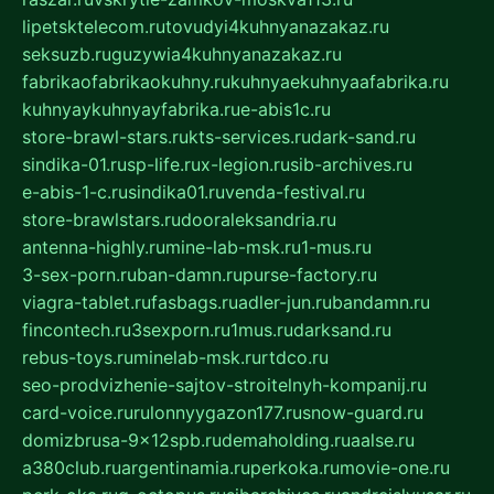
lipetsktelecom.ru
tovudyi4kuhnyanazakaz.ru
seksuzb.ru
guzywia4kuhnyanazakaz.ru
fabrikaofabrikaokuhny.ru
kuhnyaekuhnyaafabrika.ru
kuhnyaykuhnyayfabrika.ru
e-abis1c.ru
store-brawl-stars.ru
kts-services.ru
dark-sand.ru
sindika-01.ru
sp-life.ru
x-legion.ru
sib-archives.ru
e-abis-1-c.ru
sindika01.ru
venda-festival.ru
store-brawlstars.ru
dooraleksandria.ru
antenna-highly.ru
mine-lab-msk.ru
1-mus.ru
3-sex-porn.ru
ban-damn.ru
purse-factory.ru
viagra-tablet.ru
fasbags.ru
adler-jun.ru
bandamn.ru
fincontech.ru
3sexporn.ru
1mus.ru
darksand.ru
rebus-toys.ru
minelab-msk.ru
rtdco.ru
seo-prodvizhenie-sajtov-stroitelnyh-kompanij.ru
card-voice.ru
rulonnyygazon177.ru
snow-guard.ru
domizbrusa-9x12spb.ru
demaholding.ru
aalse.ru
a380club.ru
argentinamia.ru
perkoka.ru
movie-one.ru