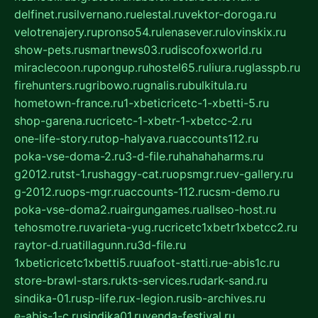
delfinet.ru
silvernano.ru
elestal.ru
vektor-doroga.ru
velotrenajery.ru
pronso54.ru
lenasever.ru
lovinskix.ru
show-pets.ru
smartnews03.ru
discofoxworld.ru
miraclecoon.ru
pongup.ru
hostel65.ru
liura.ru
glasspb.ru
firehunters.ru
gribowo.ru
gnalis.ru
bulkitula.ru
hometown-france.ru
1-xbeticricetc-1-xbetti-5.ru
shop-garena.ru
cricetc-1-xbetr-1-xbetcc-2.ru
one-life-story.ru
top-halyava.ru
accounts112.ru
poka-vse-doma-2.ru
3-d-file.ru
hahahaharms.ru
g2012.ru
tst-1.ru
shaggy-cat.ru
opsmgr.ru
ev-gallery.ru
g-2012.ru
ops-mgr.ru
accounts-112.ru
csm-demo.ru
poka-vse-doma2.ru
airgungames.ru
allseo-host.ru
tehosmotre.ru
varieta-yug.ru
cricetc1xbetr1xbetcc2.ru
raytor-d.ru
atillagunn.ru
3d-file.ru
1xbeticricetc1xbetti5.ru
uafoot-statti.ru
e-abis1c.ru
store-brawl-stars.ru
kts-services.ru
dark-sand.ru
sindika-01.ru
sp-life.ru
x-legion.ru
sib-archives.ru
e-abis-1-c.ru
sindika01.ru
venda-festival.ru