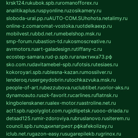
krsk124.ru
kubok.spb.ru
romanofforex.ru
analitikaplus.ru
spyonline.ru
zosikamery.ru
sloboda-ural.pp.ru
AUTO-COM.SU
hohota.net
alimy.ru
online-z.com
aromat-vostoka.ru
otdelkaexp.ru
mobilvest.ru
bbd.net.ru
mebelshop.msk.ru
smp-forum.ru
bastion-td.ru
kosmoscreative.ru
avrmotors.ru
art-galadesign.ru
tiffany-c.ru
ecostep-samara.ru
d-p.spb.ru
галактика73.рф
sko.com.ru
davitamebel-spb.ru
fotsis.ru
tesiaes.ru
kokoroyari.spb.ru
blesna-kazan.ru
mossilver.ru
lenderoq.ru
sergeydobrin.ru
tochkazvuka.msk.ru
people-of-art.ru
bezzubova.ru
clubtibet.ru
orior-aks.ru
dynamoauto.ru
szk-favorit.ru
carlines.ru
flatnsk.ru
kingbolenskaner.ru
alex-motor.ru
astroline.net.ru
act1.spb.ru
polyglot.com.ru
gidlipetsk.ru
ooo-driada.ru
detsad125.ru
mir-zdoroviya.ru
bruslanovo.ru
siterem.ru
council.spb.ru
лодкипатриот.рф
kafekolizey.ru
iclub.net.ru
gazon-easy.ru
sugarepilekb.ru
grinox.ru