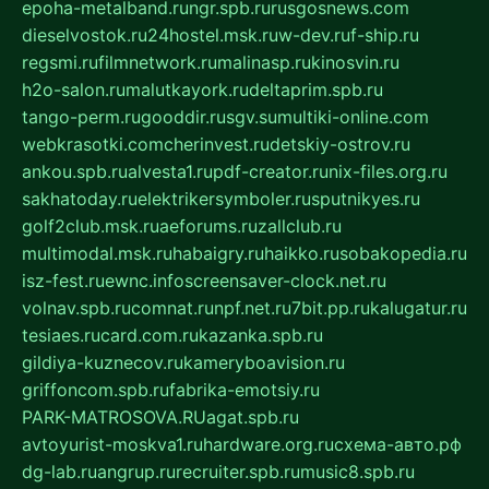
epoha-metalband.ru
ngr.spb.ru
rusgosnews.com
dieselvostok.ru
24hostel.msk.ru
w-dev.ru
f-ship.ru
regsmi.ru
filmnetwork.ru
malinasp.ru
kinosvin.ru
h2o-salon.ru
malutkayork.ru
deltaprim.spb.ru
tango-perm.ru
gooddir.ru
sgv.su
multiki-online.com
webkrasotki.com
cherinvest.ru
detskiy-ostrov.ru
ankou.spb.ru
alvesta1.ru
pdf-creator.ru
nix-files.org.ru
sakhatoday.ru
elektrikersymboler.ru
sputnikyes.ru
golf2club.msk.ru
aeforums.ru
zallclub.ru
multimodal.msk.ru
habaigry.ru
haikko.ru
sobakopedia.ru
isz-fest.ru
ewnc.info
screensaver-clock.net.ru
volnav.spb.ru
comnat.ru
npf.net.ru
7bit.pp.ru
kalugatur.ru
tesiaes.ru
card.com.ru
kazanka.spb.ru
gildiya-kuznecov.ru
kameryboavision.ru
griffoncom.spb.ru
fabrika-emotsiy.ru
PARK-MATROSOVA.RU
agat.spb.ru
avtoyurist-moskva1.ru
hardware.org.ru
схема-авто.рф
dg-lab.ru
angrup.ru
recruiter.spb.ru
music8.spb.ru