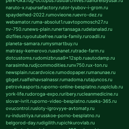
perk-oka.ru
g-octopus.ru
sibarchives.ru
andreislyusar.ru
naruto-x.ru
pursefactory.ru
tor-lyubov-i-grom.ru
spayderhed-2022.ru
movieone.ru
evro-dez.ru
webamator.ru
ma-absolut1.ru
avtopomosch27.ru
nv-750.ru
news-plain.ru
nertansaga.ru
delanalad.ru
dizfiles.ru
youtubefree.ru
aria-family.ru
roadli.ru
planeta-samara.ru
mysmartbuy.ru
matrasy-kemerovo.ru
ashanet.ru
trade-farm.ru
dotcustoms.ru
domizbrusa9x12spb.ru
autodamp.ru
narasimha.ru
djcommodities.ru
nv750.ru
x-ton.ru
newsplain.ru
cardvoice.ru
modopaper.ru
manunae.ru
gbget.ru
alfeihavsalnassr.ru
madoma.ru
tajuncos.ru
petrovkasports.ru
porno-online-besplatno.ru
splclub.ru
york-life.ru
doroga-expo.ru
ribery.ru
cleanmedicine.ru
slovar-ivrit.ru
porno-video-besplatno.ru
seks-365.ru
ovucontrol.ru
sloty-igrovyye-avtomaty.ru
ru-industriya.ru
russkoe-porno-besplatno.ru
belgorod-day.ru
digilith.ru
pichkurovlab.ru