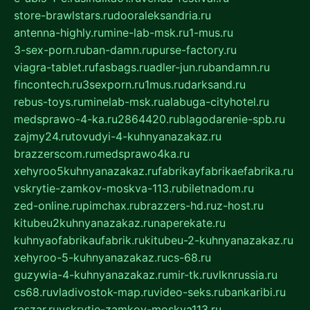
store-brawlstars.ru
dooraleksandria.ru
antenna-highly.ru
mine-lab-msk.ru
1-mus.ru
3-sex-porn.ru
ban-damn.ru
purse-factory.ru
viagra-tablet.ru
fasbags.ru
adler-jun.ru
bandamn.ru
fincontech.ru
3sexporn.ru
1mus.ru
darksand.ru
rebus-toys.ru
minelab-msk.ru
alabuga-cityhotel.ru
medsprawo-4-ka.ru
2864420.ru
blagodarenie-spb.ru
zajmy24.ru
tovudyi-4-kuhnyanazakaz.ru
brazzerscom.ru
medsprawo4ka.ru
xehyroo5kuhnyanazakaz.ru
fabrikayfabrikaefabrika.ru
vskrytie-zamkov-moskva-113.ru
biletnadom.ru
zed-online.ru
pimchax.ru
brazzers-hd.ru
z-host.ru
kitubeu2kuhnyanazakaz.ru
naperekate.ru
kuhnyaofabrikaufabrik.ru
kitubeu-2-kuhnyanazakaz.ru
xehyroo-5-kuhnyanazakaz.ru
cs-68.ru
guzywia-4-kuhnyanazakaz.ru
mir-tk.ru
vlknrussia.ru
cs68.ru
vladivostok-map.ru
video-seks.ru
bankaribi.ru
raszar.ru
vskrytie-zamkov-moskva113.ru