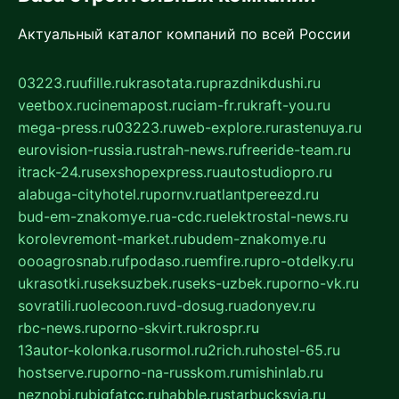
Актуальный каталог компаний по всей России
03223.ru
ufille.ru
krasotata.ru
prazdnikdushi.ru
veetbox.ru
cinemapost.ru
ciam-fr.ru
kraft-you.ru
mega-press.ru
03223.ru
web-explore.ru
rastenuya.ru
eurovision-russia.ru
strah-news.ru
freeride-team.ru
itrack-24.ru
sexshopexpress.ru
autostudiopro.ru
alabuga-cityhotel.ru
pornv.ru
atlantpereezd.ru
bud-em-znakomye.ru
a-cdc.ru
elektrostal-news.ru
korolevremont-market.ru
budem-znakomye.ru
oooagrosnab.ru
fpodaso.ru
emfire.ru
pro-otdelky.ru
ukrasotki.ru
seksuzbek.ru
seks-uzbek.ru
porno-vk.ru
sovratili.ru
olecoon.ru
vd-dosug.ru
adonyev.ru
rbc-news.ru
porno-skvirt.ru
krospr.ru
13autor-kolonka.ru
sormol.ru
2rich.ru
hostel-65.ru
hostserve.ru
porno-na-russkom.ru
mishinlab.ru
neznobi.ru
bigfatcc.ru
habble.ru
starbucksvia.ru