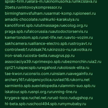
spiski-firm.ru
elara-m.ru
kinomusorka.ru
mkcslava.ru
2bets.ru
vintovoykompressor.ru
birminghamvsfulham.ru
sarmat-komp.ru
pioneeri.ru
amadis-chocolate.ru
shkurki-karakulya.ru
kanotiforet.spb.ru
tutmassage.ru
ecolog.org.ru
praga.spb.ru
falcorussia.ru
autodoctorservis.ru
kamertondom.spb.ru
net-life.net.ru
avto-vozim.ru
sakhcamera.ru
alliance-electro.spb.ru
stroyavt.ru
controlweb1.ru
tdsak74.ru
kinzozo-ru.ru
kvotka.ru
iron-snab.ru
costa-bella.ru
eugrus.pp.ru
associaciya39.ru
primexpo.spb.ru
bezmorchin.ru
ia2.ru
cpt21.ru
ispecspb.ru
regahost.ru
kolosok-elita.ru
tae-kwon.ru
consrio.com.ru
insiam.ru
avegainfo.ru
archery161.ru
bigencyclica.ru
vlast16.ru
korru.net
sarmiento.spb.su
extelopedia.ru
lammin-suo.spb.ru
iskatour.spb.ru
snpi.org.ru
running-line.ru
krygeva-spa.ru
chel.net.ru
rust-loco.ru
dugshop.ru
hl-beta.spb.ru
school494.spb.ru
mymubaby.ru