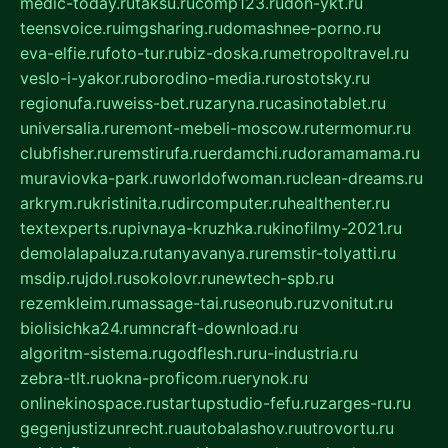
medic-today.ru
taksu.ru
comp123.ru
don-ykt.ru
teensvoice.ru
imgsharing.ru
domashnee-porno.ru
eva-elfie.ru
foto-tur.ru
biz-doska.ru
metropoltravel.ru
veslo-i-yakor.ru
borodino-media.ru
rostotsky.ru
regionufa.ru
weiss-bet.ru
zaryna.ru
casinotablet.ru
universalia.ru
remont-mebeli-moscow.ru
termomur.ru
clubfisher.ru
remstirufa.ru
erdamchi.ru
doramamama.ru
muraviovka-park.ru
worldofwoman.ru
clean-dreams.ru
arkrym.ru
kristinita.ru
dircomputer.ru
healthenter.ru
textexperts.ru
pivnaya-kruzhka.ru
kinofilmy-2021.ru
demolalapaluza.ru
tanyavanya.ru
remstir-tolyatti.ru
msdip.ru
jdol.ru
sokolovr.ru
newtech-spb.ru
rezemkleim.ru
massage-tai.ru
seonub.ru
zvonitut.ru
biolisichka24.ru
mncraft-download.ru
algoritm-sistema.ru
godflesh.ru
ru-industria.ru
zebra-tlt.ru
okna-proficom.ru
erynok.ru
onlinekinospace.ru
startupstudio-fefu.ru
zarges-ru.ru
gegenjustizunrecht.ru
autobalashov.ru
utrovortu.ru