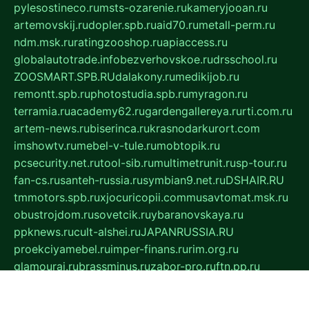
pylesostineco.ru
msts-ozarenie.ru
kameryjooan.ru
artemovskij.ru
dopler.spb.ru
aid70.ru
metall-perm.ru
ndm.msk.ru
ratingzooshop.ru
apiaccess.ru
globalautotrade.info
bezverhovskoe.ru
drsschool.ru
ZOOSMART.SPB.RU
dalakony.ru
medikijob.ru
remontt.spb.ru
photostudia.spb.ru
myragon.ru
terramia.ru
academy62.ru
gardengallereya.ru
rti.com.ru
artem-news.ru
biserinca.ru
krasnodarkurort.com
imshowtv.ru
mebel-v-tule.ru
mobtopik.ru
pcsecurity.net.ru
tool-sib.ru
multimetrunit.ru
sp-tour.ru
fan-cs.ru
santeh-russia.ru
symbian9.net.ru
DSHAIR.RU
tmmotors.spb.ru
xjocuricopii.com
musavtomat.msk.ru
obustrojdom.ru
sovetcik.ru
ybaranovskaya.ru
ppknews.ru
cult-alshei.ru
JAPANRUSSIA.RU
proekciyamebel.ru
imper-finans.ru
rim.org.ru
glamourai.ru
brassminus.ru
zabor-pro.ru
ftn.pp.ru
dorogoe58.ru
laimengpacker.ru
kuzova-zapchasti.ru
sageerp.ru
taxodrom.ru
dsrazvitie.ru
hardcity.net.ru