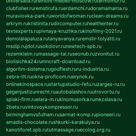
universalia.ru
remont-mebeli-moscow.ru
termomur.ru
clubfisher.ru
remstirufa.ru
erdamchi.ru
doramamama.ru
muraviovka-park.ru
worldofwoman.ru
clean-dreams.ru
arkrym.ru
kristinita.ru
dircomputer.ru
healthenter.ru
textexperts.ru
pivnaya-kruzhka.ru
kinofilmy-2021.ru
demolalapaluza.ru
tanyavanya.ru
remstir-tolyatti.ru
msdip.ru
jdol.ru
sokolovr.ru
newtech-spb.ru
rezemkleim.ru
massage-tai.ru
seonub.ru
zvonitut.ru
biolisichka24.ru
mncraft-download.ru
algoritm-sistema.ru
godflesh.ru
ru-industria.ru
zebra-tlt.ru
okna-proficom.ru
erynok.ru
onlinekinospace.ru
startupstudio-fefu.ru
zarges-ru.ru
gegenjustizunrecht.ru
autobalashov.ru
utrovortu.ru
spiski-firm.ru
elara-m.ru
kinomusorka.ru
mkcslava.ru
2bets.ru
vintovoykompressor.ru
birminghamvsfulham.ru
sarmat-komp.ru
pioneeri.ru
amadis-chocolate.ru
shkurki-karakulya.ru
kanotiforet.spb.ru
tutmassage.ru
ecolog.org.ru