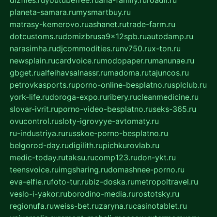
dizfiles.ru
youtubefree.ru
aria-family.ru
roadli.ru
planeta-samara.ru
mysmartbuy.ru
matrasy-kemerovo.ru
ashanet.ru
trade-farm.ru
dotcustoms.ru
domizbrusa9x12spb.ru
autodamp.ru
narasimha.ru
djcommodities.ru
nv750.ru
x-ton.ru
newsplain.ru
cardvoice.ru
modopaper.ru
manunae.ru
gbget.ru
alfeihavsalnassr.ru
madoma.ru
tajuncos.ru
petrovkasports.ru
porno-online-besplatno.ru
splclub.ru
york-life.ru
doroga-expo.ru
ribery.ru
cleanmedicine.ru
slovar-ivrit.ru
porno-video-besplatno.ru
seks-365.ru
ovucontrol.ru
sloty-igrovyye-avtomaty.ru
ru-industriya.ru
russkoe-porno-besplatno.ru
belgorod-day.ru
digilith.ru
pichkurovlab.ru
medic-today.ru
taksu.ru
comp123.ru
don-ykt.ru
teensvoice.ru
imgsharing.ru
domashnee-porno.ru
eva-elfie.ru
foto-tur.ru
biz-doska.ru
metropoltravel.ru
veslo-i-yakor.ru
borodino-media.ru
rostotsky.ru
regionufa.ru
weiss-bet.ru
zaryna.ru
casinotablet.ru