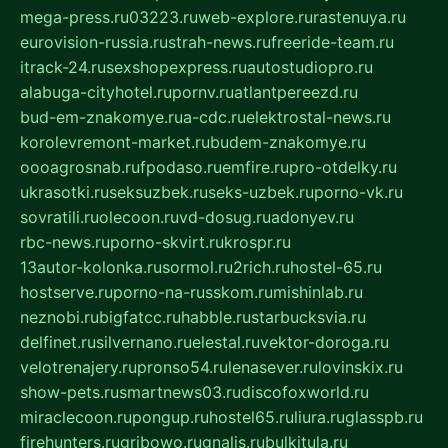
mega-press.ru
03223.ru
web-explore.ru
rastenuya.ru
eurovision-russia.ru
strah-news.ru
freeride-team.ru
itrack-24.ru
sexshopexpress.ru
autostudiopro.ru
alabuga-cityhotel.ru
pornv.ru
atlantpereezd.ru
bud-em-znakomye.ru
a-cdc.ru
elektrostal-news.ru
korolevremont-market.ru
budem-znakomye.ru
oooagrosnab.ru
fpodaso.ru
emfire.ru
pro-otdelky.ru
ukrasotki.ru
seksuzbek.ru
seks-uzbek.ru
porno-vk.ru
sovratili.ru
olecoon.ru
vd-dosug.ru
adonyev.ru
rbc-news.ru
porno-skvirt.ru
krospr.ru
13autor-kolonka.ru
sormol.ru
2rich.ru
hostel-65.ru
hostserve.ru
porno-na-russkom.ru
mishinlab.ru
neznobi.ru
bigfatcc.ru
habble.ru
starbucksvia.ru
delfinet.ru
silvernano.ru
elestal.ru
vektor-doroga.ru
velotrenajery.ru
pronso54.ru
lenasever.ru
lovinskix.ru
show-pets.ru
smartnews03.ru
discofoxworld.ru
miraclecoon.ru
pongup.ru
hostel65.ru
liura.ru
glasspb.ru
firehunters.ru
gribowo.ru
gnalis.ru
bulkitula.ru