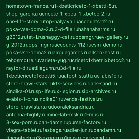
hometown-france.ru
1-xbeticricetc-1-xbetti-5.ru
shop-garena.ru
cricetc-1-xbetr-1-xbetcc-2.ru
one-life-story.ru
top-halyava.ru
accounts112.ru
poka-vse-doma-2.ru
3-d-file.ru
hahahaharms.ru
g2012.ru
tst-1.ru
shaggy-cat.ru
opsmgr.ru
ev-gallery.ru
g-2012.ru
ops-mgr.ru
accounts-112.ru
csm-demo.ru
poka-vse-doma2.ru
airgungames.ru
allseo-host.ru
tehosmotre.ru
varieta-yug.ru
cricetc1xbetr1xbetcc2.ru
raytor-d.ru
atillagunn.ru
3d-file.ru
1xbeticricetc1xbetti5.ru
uafoot-statti.ru
e-abis1c.ru
store-brawl-stars.ru
kts-services.ru
dark-sand.ru
sindika-01.ru
sp-life.ru
x-legion.ru
sib-archives.ru
e-abis-1-c.ru
sindika01.ru
venda-festival.ru
store-brawlstars.ru
dooraleksandria.ru
antenna-highly.ru
mine-lab-msk.ru
1-mus.ru
3-sex-porn.ru
ban-damn.ru
purse-factory.ru
viagra-tablet.ru
fasbags.ru
adler-jun.ru
bandamn.ru
fincontech.ru
3sexporn.ru
1mus.ru
darksand.ru