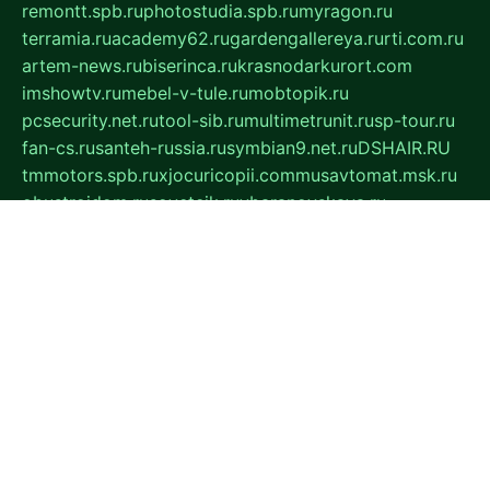
remontt.spb.ru
photostudia.spb.ru
myragon.ru
terramia.ru
academy62.ru
gardengallereya.ru
rti.com.ru
artem-news.ru
biserinca.ru
krasnodarkurort.com
imshowtv.ru
mebel-v-tule.ru
mobtopik.ru
pcsecurity.net.ru
tool-sib.ru
multimetrunit.ru
sp-tour.ru
fan-cs.ru
santeh-russia.ru
symbian9.net.ru
DSHAIR.RU
tmmotors.spb.ru
xjocuricopii.com
musavtomat.msk.ru
obustrojdom.ru
sovetcik.ru
ybaranovskaya.ru
ppknews.ru
cult-alshei.ru
JAPANRUSSIA.RU
proekciyamebel.ru
imper-finans.ru
rim.org.ru
glamourai.ru
brassminus.ru
zabor-pro.ru
ftn.pp.ru
dorogoe58.ru
laimengpacker.ru
kuzova-zapchasti.ru
sageerp.ru
taxodrom.ru
dsrazvitie.ru
hardcity.net.ru
ratinghomegames.ru
topservice25.ru
gubernyan.ru
gtglasslined.ru
ii4.ru
tssport.spb.ru
andorra24.com
blackwallstreet.ru
oboimos.ru
optim-doors.com.ru
ikuch.ru
nycr.org.ru
npa21.ru
vremya-ch.spb.ru
desert000.ru
ivtorgi.ru
ifiori.ru
catalog-statei.ru