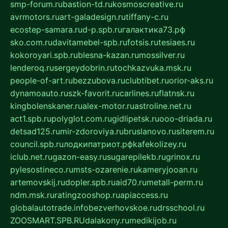
smp-forum.ru
bastion-td.ru
kosmoscreative.ru
avrmotors.ru
art-galadesign.ru
tiffany-c.ru
ecostep-samara.ru
d-p.spb.ru
галактика73.рф
sko.com.ru
davitamebel-spb.ru
fotsis.ru
tesiaes.ru
kokoroyari.spb.ru
blesna-kazan.ru
mossilver.ru
lenderoq.ru
sergeydobrin.ru
tochkazvuka.msk.ru
people-of-art.ru
bezzubova.ru
clubtibet.ru
orior-aks.ru
dynamoauto.ru
szk-favorit.ru
carlines.ru
flatnsk.ru
kingbolenskaner.ru
alex-motor.ru
astroline.net.ru
act1.spb.ru
polyglot.com.ru
gidlipetsk.ru
ooo-driada.ru
detsad125.ru
mir-zdoroviya.ru
bruslanovo.ru
siterem.ru
council.spb.ru
лодкипатриот.рф
kafekolizey.ru
iclub.net.ru
gazon-easy.ru
sugarepilekb.ru
grinox.ru
pylesostineco.ru
msts-ozarenie.ru
kameryjooan.ru
artemovskij.ru
dopler.spb.ru
aid70.ru
metall-perm.ru
ndm.msk.ru
ratingzooshop.ru
apiaccess.ru
globalautotrade.info
bezverhovskoe.ru
drsschool.ru
ZOOSMART.SPB.RU
dalakony.ru
medikijob.ru