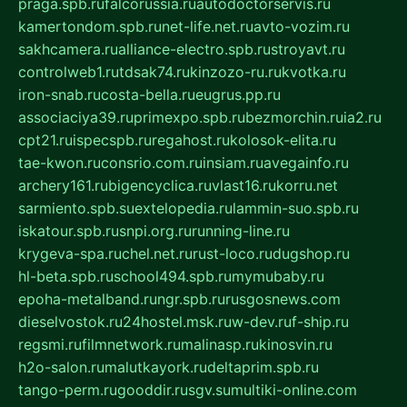
praga.spb.ru
falcorussia.ru
autodoctorservis.ru
kamertondom.spb.ru
net-life.net.ru
avto-vozim.ru
sakhcamera.ru
alliance-electro.spb.ru
stroyavt.ru
controlweb1.ru
tdsak74.ru
kinzozo-ru.ru
kvotka.ru
iron-snab.ru
costa-bella.ru
eugrus.pp.ru
associaciya39.ru
primexpo.spb.ru
bezmorchin.ru
ia2.ru
cpt21.ru
ispecspb.ru
regahost.ru
kolosok-elita.ru
tae-kwon.ru
consrio.com.ru
insiam.ru
avegainfo.ru
archery161.ru
bigencyclica.ru
vlast16.ru
korru.net
sarmiento.spb.su
extelopedia.ru
lammin-suo.spb.ru
iskatour.spb.ru
snpi.org.ru
running-line.ru
krygeva-spa.ru
chel.net.ru
rust-loco.ru
dugshop.ru
hl-beta.spb.ru
school494.spb.ru
mymubaby.ru
epoha-metalband.ru
ngr.spb.ru
rusgosnews.com
dieselvostok.ru
24hostel.msk.ru
w-dev.ru
f-ship.ru
regsmi.ru
filmnetwork.ru
malinasp.ru
kinosvin.ru
h2o-salon.ru
malutkayork.ru
deltaprim.spb.ru
tango-perm.ru
gooddir.ru
sgv.su
multiki-online.com