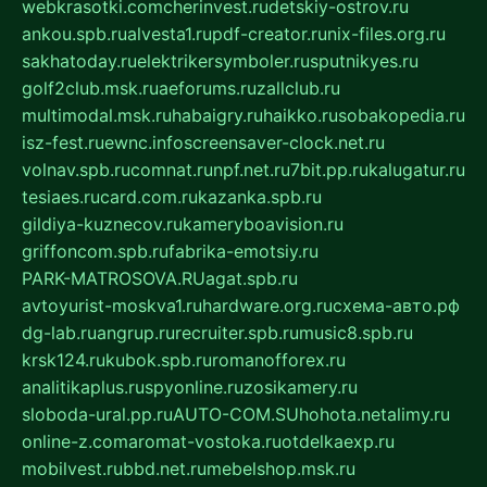
webkrasotki.com
cherinvest.ru
detskiy-ostrov.ru
ankou.spb.ru
alvesta1.ru
pdf-creator.ru
nix-files.org.ru
sakhatoday.ru
elektrikersymboler.ru
sputnikyes.ru
golf2club.msk.ru
aeforums.ru
zallclub.ru
multimodal.msk.ru
habaigry.ru
haikko.ru
sobakopedia.ru
isz-fest.ru
ewnc.info
screensaver-clock.net.ru
volnav.spb.ru
comnat.ru
npf.net.ru
7bit.pp.ru
kalugatur.ru
tesiaes.ru
card.com.ru
kazanka.spb.ru
gildiya-kuznecov.ru
kameryboavision.ru
griffoncom.spb.ru
fabrika-emotsiy.ru
PARK-MATROSOVA.RU
agat.spb.ru
avtoyurist-moskva1.ru
hardware.org.ru
схема-авто.рф
dg-lab.ru
angrup.ru
recruiter.spb.ru
music8.spb.ru
krsk124.ru
kubok.spb.ru
romanofforex.ru
analitikaplus.ru
spyonline.ru
zosikamery.ru
sloboda-ural.pp.ru
AUTO-COM.SU
hohota.net
alimy.ru
online-z.com
aromat-vostoka.ru
otdelkaexp.ru
mobilvest.ru
bbd.net.ru
mebelshop.msk.ru