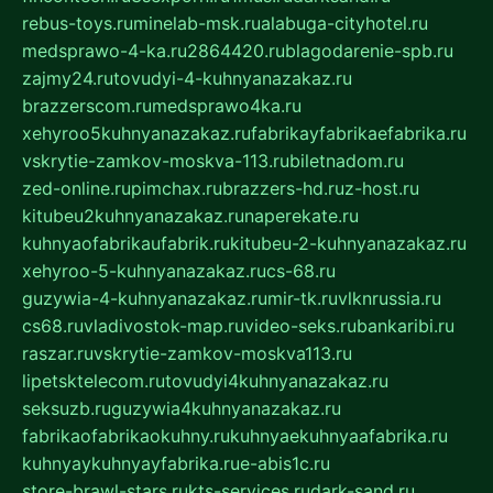
rebus-toys.ru
minelab-msk.ru
alabuga-cityhotel.ru
medsprawo-4-ka.ru
2864420.ru
blagodarenie-spb.ru
zajmy24.ru
tovudyi-4-kuhnyanazakaz.ru
brazzerscom.ru
medsprawo4ka.ru
xehyroo5kuhnyanazakaz.ru
fabrikayfabrikaefabrika.ru
vskrytie-zamkov-moskva-113.ru
biletnadom.ru
zed-online.ru
pimchax.ru
brazzers-hd.ru
z-host.ru
kitubeu2kuhnyanazakaz.ru
naperekate.ru
kuhnyaofabrikaufabrik.ru
kitubeu-2-kuhnyanazakaz.ru
xehyroo-5-kuhnyanazakaz.ru
cs-68.ru
guzywia-4-kuhnyanazakaz.ru
mir-tk.ru
vlknrussia.ru
cs68.ru
vladivostok-map.ru
video-seks.ru
bankaribi.ru
raszar.ru
vskrytie-zamkov-moskva113.ru
lipetsktelecom.ru
tovudyi4kuhnyanazakaz.ru
seksuzb.ru
guzywia4kuhnyanazakaz.ru
fabrikaofabrikaokuhny.ru
kuhnyaekuhnyaafabrika.ru
kuhnyaykuhnyayfabrika.ru
e-abis1c.ru
store-brawl-stars.ru
kts-services.ru
dark-sand.ru