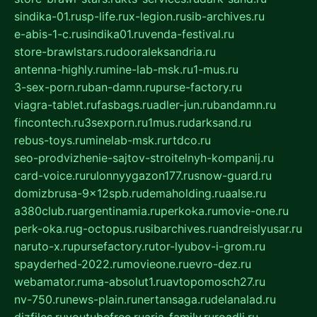
sindika-01.ru
sp-life.ru
x-legion.ru
sib-archives.ru
e-abis-1-c.ru
sindika01.ru
venda-festival.ru
store-brawlstars.ru
dooraleksandria.ru
antenna-highly.ru
mine-lab-msk.ru
1-mus.ru
3-sex-porn.ru
ban-damn.ru
purse-factory.ru
viagra-tablet.ru
fasbags.ru
adler-jun.ru
bandamn.ru
fincontech.ru
3sexporn.ru
1mus.ru
darksand.ru
rebus-toys.ru
minelab-msk.ru
rtdco.ru
seo-prodvizhenie-sajtov-stroitelnyh-kompanij.ru
card-voice.ru
rulonnyygazon177.ru
snow-guard.ru
domizbrusa-9x12spb.ru
demaholding.ru
aalse.ru
a380club.ru
argentinamia.ru
perkoka.ru
movie-one.ru
perk-oka.ru
g-octopus.ru
sibarchives.ru
andreislyusar.ru
naruto-x.ru
pursefactory.ru
tor-lyubov-i-grom.ru
spayderhed-2022.ru
movieone.ru
evro-dez.ru
webamator.ru
ma-absolut1.ru
avtopomosch27.ru
nv-750.ru
news-plain.ru
nertansaga.ru
delanalad.ru