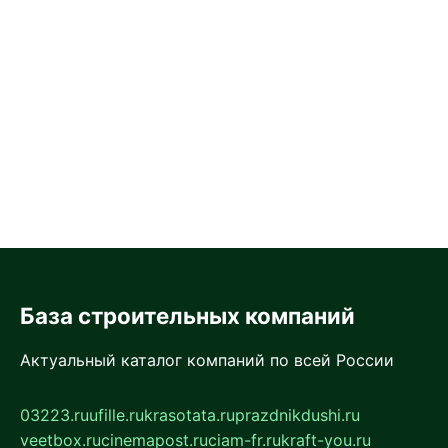
База строительных компаний
Актуальный каталог компаний по всей России
03223.ru
ufille.ru
krasotata.ru
prazdnikdushi.ru
veetbox.ru
cinemapost.ru
ciam-fr.ru
kraft-you.ru