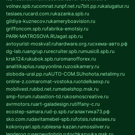
volnav.spb.ru
comnat.ru
npf.net.ru
7bit.pp.ru
kalugatur.ru
tesiaes.ru
card.com.ru
kazanka.spb.ru
gildiya-kuznecov.ru
kameryboavision.ru
griffoncom.spb.ru
fabrika-emotsiy.ru
PARK-MATROSOVA.RU
agat.spb.ru
avtoyurist-moskva1.ru
hardware.org.ru
схема-авто.рф
dg-lab.ru
angrup.ru
recruiter.spb.ru
music8.spb.ru
krsk124.ru
kubok.spb.ru
romanofforex.ru
analitikaplus.ru
spyonline.ru
zosikamery.ru
sloboda-ural.pp.ru
AUTO-COM.SU
hohota.net
alimy.ru
online-z.com
aromat-vostoka.ru
otdelkaexp.ru
mobilvest.ru
bbd.net.ru
mebelshop.msk.ru
smp-forum.ru
bastion-td.ru
kosmoscreative.ru
avrmotors.ru
art-galadesign.ru
tiffany-c.ru
ecostep-samara.ru
d-p.spb.ru
галактика73.рф
sko.com.ru
davitamebel-spb.ru
fotsis.ru
tesiaes.ru
kokoroyari.spb.ru
blesna-kazan.ru
mossilver.ru
lenderoq.ru
sergeydobrin.ru
tochkazvuka.msk.ru