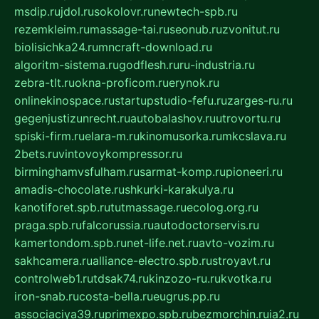
msdip.ru
jdol.ru
sokolovr.ru
newtech-spb.ru
rezemkleim.ru
massage-tai.ru
seonub.ru
zvonitut.ru
biolisichka24.ru
mncraft-download.ru
algoritm-sistema.ru
godflesh.ru
ru-industria.ru
zebra-tlt.ru
okna-proficom.ru
erynok.ru
onlinekinospace.ru
startupstudio-fefu.ru
zarges-ru.ru
gegenjustizunrecht.ru
autobalashov.ru
utrovortu.ru
spiski-firm.ru
elara-m.ru
kinomusorka.ru
mkcslava.ru
2bets.ru
vintovoykompressor.ru
birminghamvsfulham.ru
sarmat-komp.ru
pioneeri.ru
amadis-chocolate.ru
shkurki-karakulya.ru
kanotiforet.spb.ru
tutmassage.ru
ecolog.org.ru
praga.spb.ru
falcorussia.ru
autodoctorservis.ru
kamertondom.spb.ru
net-life.net.ru
avto-vozim.ru
sakhcamera.ru
alliance-electro.spb.ru
stroyavt.ru
controlweb1.ru
tdsak74.ru
kinzozo-ru.ru
kvotka.ru
iron-snab.ru
costa-bella.ru
eugrus.pp.ru
associaciya39.ru
primexpo.spb.ru
bezmorchin.ru
ia2.ru