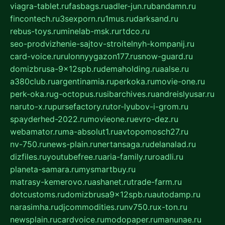
viagra-tablet.ru
fasbags.ru
adler-jun.ru
bandamn.ru
fincontech.ru
3sexporn.ru
1mus.ru
darksand.ru
rebus-toys.ru
minelab-msk.ru
rtdco.ru
seo-prodvizhenie-sajtov-stroitelnyh-kompanij.ru
card-voice.ru
rulonnyygazon177.ru
snow-guard.ru
domizbrusa-9x12spb.ru
demaholding.ru
aalse.ru
a380club.ru
argentinamia.ru
perkoka.ru
movie-one.ru
perk-oka.ru
g-octopus.ru
sibarchives.ru
andreislyusar.ru
naruto-x.ru
pursefactory.ru
tor-lyubov-i-grom.ru
spayderhed-2022.ru
movieone.ru
evro-dez.ru
webamator.ru
ma-absolut1.ru
avtopomosch27.ru
nv-750.ru
news-plain.ru
nertansaga.ru
delanalad.ru
dizfiles.ru
youtubefree.ru
aria-family.ru
roadli.ru
planeta-samara.ru
mysmartbuy.ru
matrasy-kemerovo.ru
ashanet.ru
trade-farm.ru
dotcustoms.ru
domizbrusa9x12spb.ru
autodamp.ru
narasimha.ru
djcommodities.ru
nv750.ru
x-ton.ru
newsplain.ru
cardvoice.ru
modopaper.ru
manunae.ru