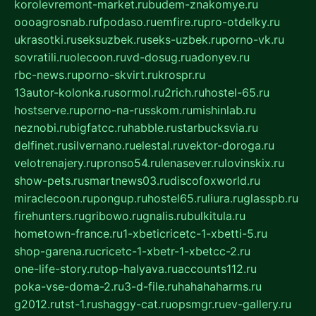
korolevremont-market.ru
budem-znakomye.ru
oooagrosnab.ru
fpodaso.ru
emfire.ru
pro-otdelky.ru
ukrasotki.ru
seksuzbek.ru
seks-uzbek.ru
porno-vk.ru
sovratili.ru
olecoon.ru
vd-dosug.ru
adonyev.ru
rbc-news.ru
porno-skvirt.ru
krospr.ru
13autor-kolonka.ru
sormol.ru
2rich.ru
hostel-65.ru
hostserve.ru
porno-na-russkom.ru
mishinlab.ru
neznobi.ru
bigfatcc.ru
habble.ru
starbucksvia.ru
delfinet.ru
silvernano.ru
elestal.ru
vektor-doroga.ru
velotrenajery.ru
pronso54.ru
lenasever.ru
lovinskix.ru
show-pets.ru
smartnews03.ru
discofoxworld.ru
miraclecoon.ru
pongup.ru
hostel65.ru
liura.ru
glasspb.ru
firehunters.ru
gribowo.ru
gnalis.ru
bulkitula.ru
hometown-france.ru
1-xbeticricetc-1-xbetti-5.ru
shop-garena.ru
cricetc-1-xbetr-1-xbetcc-2.ru
one-life-story.ru
top-halyava.ru
accounts112.ru
poka-vse-doma-2.ru
3-d-file.ru
hahahaharms.ru
g2012.ru
tst-1.ru
shaggy-cat.ru
opsmgr.ru
ev-gallery.ru