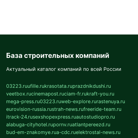
База строительных компаний
Актуальный каталог компаний по всей России
03223.ru
ufille.ru
krasotata.ru
prazdnikdushi.ru
veetbox.ru
cinemapost.ru
ciam-fr.ru
kraft-you.ru
mega-press.ru
03223.ru
web-explore.ru
rastenuya.ru
eurovision-russia.ru
strah-news.ru
freeride-team.ru
itrack-24.ru
sexshopexpress.ru
autostudiopro.ru
alabuga-cityhotel.ru
pornv.ru
atlantpereezd.ru
bud-em-znakomye.ru
a-cdc.ru
elektrostal-news.ru