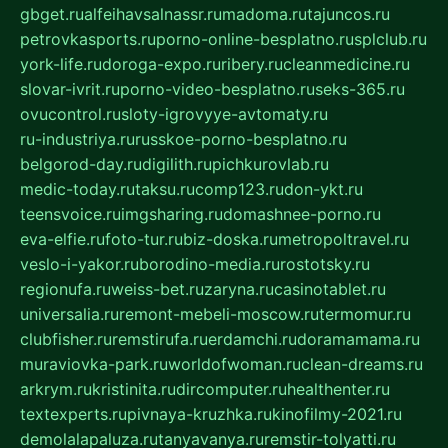
gbget.ru
alfeihavsalnassr.ru
madoma.ru
tajuncos.ru
petrovkasports.ru
porno-online-besplatno.ru
splclub.ru
york-life.ru
doroga-expo.ru
ribery.ru
cleanmedicine.ru
slovar-ivrit.ru
porno-video-besplatno.ru
seks-365.ru
ovucontrol.ru
sloty-igrovyye-avtomaty.ru
ru-industriya.ru
russkoe-porno-besplatno.ru
belgorod-day.ru
digilith.ru
pichkurovlab.ru
medic-today.ru
taksu.ru
comp123.ru
don-ykt.ru
teensvoice.ru
imgsharing.ru
domashnee-porno.ru
eva-elfie.ru
foto-tur.ru
biz-doska.ru
metropoltravel.ru
veslo-i-yakor.ru
borodino-media.ru
rostotsky.ru
regionufa.ru
weiss-bet.ru
zaryna.ru
casinotablet.ru
universalia.ru
remont-mebeli-moscow.ru
termomur.ru
clubfisher.ru
remstirufa.ru
erdamchi.ru
doramamama.ru
muraviovka-park.ru
worldofwoman.ru
clean-dreams.ru
arkrym.ru
kristinita.ru
dircomputer.ru
healthenter.ru
textexperts.ru
pivnaya-kruzhka.ru
kinofilmy-2021.ru
demolalapaluza.ru
tanyavanya.ru
remstir-tolyatti.ru