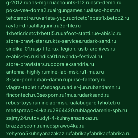
g-2012.ru
ops-mgr.ru
accounts-112.ru
csm-demo.ru
poka-vse-doma2.ru
airgungames.ru
allseo-host.ru
tehosmotre.ru
varieta-yug.ru
cricetc1xbetr1xbetcc2.ru
raytor-d.ru
atillagunn.ru
3d-file.ru
1xbeticricetc1xbetti5.ru
uafoot-statti.ru
e-abis1c.ru
store-brawl-stars.ru
kts-services.ru
dark-sand.ru
sindika-01.ru
sp-life.ru
x-legion.ru
sib-archives.ru
e-abis-1-c.ru
sindika01.ru
venda-festival.ru
store-brawlstars.ru
dooraleksandria.ru
antenna-highly.ru
mine-lab-msk.ru
1-mus.ru
3-sex-porn.ru
ban-damn.ru
purse-factory.ru
viagra-tablet.ru
fasbags.ru
adler-jun.ru
bandamn.ru
fincontech.ru
3sexporn.ru
1mus.ru
darksand.ru
rebus-toys.ru
minelab-msk.ru
alabuga-cityhotel.ru
medsprawo-4-ka.ru
2864420.ru
blagodarenie-spb.ru
zajmy24.ru
tovudyi-4-kuhnyanazakaz.ru
brazzerscom.ru
medsprawo4ka.ru
xehyroo5kuhnyanazakaz.ru
fabrikayfabrikaefabrika.ru