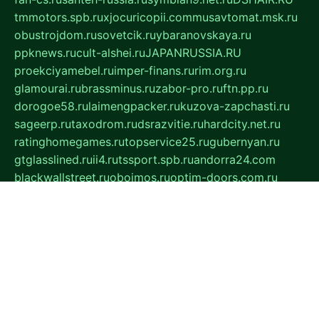
tmmotors.spb.ru
xjocuricopii.com
musavtomat.msk.ru
obustrojdom.ru
sovetcik.ru
ybaranovskaya.ru
ppknews.ru
cult-alshei.ru
JAPANRUSSIA.RU
proekciyamebel.ru
imper-finans.ru
rim.org.ru
glamourai.ru
brassminus.ru
zabor-pro.ru
ftn.pp.ru
dorogoe58.ru
laimengpacker.ru
kuzova-zapchasti.ru
sageerp.ru
taxodrom.ru
dsrazvitie.ru
hardcity.net.ru
ratinghomegames.ru
topservice25.ru
gubernyan.ru
gtglasslined.ru
ii4.ru
tssport.spb.ru
andorra24.com
blackwallstreet.ru
oboimos.ru
optim-doors.com.ru
ikuch.ru
nycr.org.ru
npa21.ru
vremya-ch.spb.ru
desert000.ru
ivtorgi.ru
ifiori.ru
catalog-statei.ru
dcv.org.ru
spetsmaster174.ru
ipkameryhiseeu.ru
dum26.ru
ruspol.spb.ru
fr-opendp.ru
kam-solnyshko.ru
cheyenne-arapaho.ru
sevzapmetal.spb.ru
ted-lapidus.spb.ru
parasite-eliminator.ru
sigma-complete.ru
modernworld.ru
dama-moda.ru