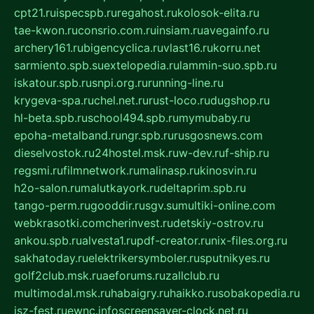
cpt21.ru
ispecspb.ru
regahost.ru
kolosok-elita.ru
tae-kwon.ru
consrio.com.ru
insiam.ru
avegainfo.ru
archery161.ru
bigencyclica.ru
vlast16.ru
korru.net
sarmiento.spb.su
extelopedia.ru
lammin-suo.spb.ru
iskatour.spb.ru
snpi.org.ru
running-line.ru
krygeva-spa.ru
chel.net.ru
rust-loco.ru
dugshop.ru
hl-beta.spb.ru
school494.spb.ru
mymubaby.ru
epoha-metalband.ru
ngr.spb.ru
rusgosnews.com
dieselvostok.ru
24hostel.msk.ru
w-dev.ru
f-ship.ru
regsmi.ru
filmnetwork.ru
malinasp.ru
kinosvin.ru
h2o-salon.ru
malutkayork.ru
deltaprim.spb.ru
tango-perm.ru
gooddir.ru
sgv.su
multiki-online.com
webkrasotki.com
cherinvest.ru
detskiy-ostrov.ru
ankou.spb.ru
alvesta1.ru
pdf-creator.ru
nix-files.org.ru
sakhatoday.ru
elektrikersymboler.ru
sputnikyes.ru
golf2club.msk.ru
aeforums.ru
zallclub.ru
multimodal.msk.ru
habaigry.ru
haikko.ru
sobakopedia.ru
isz-fest.ru
ewnc.info
screensaver-clock.net.ru