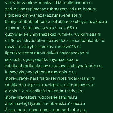
vskrytie-zamkov-moskva-113.ru
biletnadom.ru
zed-online.ru
pimchax.ru
brazzers-hd.ru
z-host.ru
kitubeu2kuhnyanazakaz.ru
naperekate.ru
kuhnyaofabrikaufabrik.ru
kitubeu-2-kuhnyanazakaz.ru
xehyroo-5-kuhnyanazakaz.ru
cs-68.ru
guzywia-4-kuhnyanazakaz.ru
mir-tk.ru
vlknrussia.ru
cs68.ru
vladivostok-map.ru
video-seks.ru
bankaribi.ru
raszar.ru
vskrytie-zamkov-moskva113.ru
lipetsktelecom.ru
tovudyi4kuhnyanazakaz.ru
seksuzb.ru
guzywia4kuhnyanazakaz.ru
fabrikaofabrikaokuhny.ru
kuhnyaekuhnyaafabrika.ru
kuhnyaykuhnyayfabrika.ru
e-abis1c.ru
store-brawl-stars.ru
kts-services.ru
dark-sand.ru
sindika-01.ru
sp-life.ru
x-legion.ru
sib-archives.ru
e-abis-1-c.ru
sindika01.ru
venda-festival.ru
store-brawlstars.ru
dooraleksandria.ru
antenna-highly.ru
mine-lab-msk.ru
1-mus.ru
3-sex-porn.ru
ban-damn.ru
purse-factory.ru