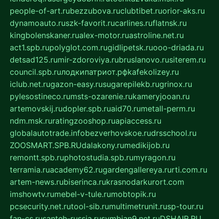
people-of-art.ru
bezzubova.ru
clubtibet.ru
orior-aks.ru
dynamoauto.ru
szk-favorit.ru
carlines.ru
flatnsk.ru
kingbolenskaner.ru
alex-motor.ru
astroline.net.ru
act1.spb.ru
polyglot.com.ru
gidlipetsk.ru
ooo-driada.ru
detsad125.ru
mir-zdoroviya.ru
bruslanovo.ru
siterem.ru
council.spb.ru
лодкипатриот.рф
kafekolizey.ru
iclub.net.ru
gazon-easy.ru
sugarepilekb.ru
grinox.ru
pylesostineco.ru
msts-ozarenie.ru
kameryjooan.ru
artemovskij.ru
dopler.spb.ru
aid70.ru
metall-perm.ru
ndm.msk.ru
ratingzooshop.ru
apiaccess.ru
globalautotrade.info
bezverhovskoe.ru
drsschool.ru
ZOOSMART.SPB.RU
dalakony.ru
medikijob.ru
remontt.spb.ru
photostudia.spb.ru
myragon.ru
terramia.ru
academy62.ru
gardengallereya.ru
rti.com.ru
artem-news.ru
biserinca.ru
krasnodarkurort.com
imshowtv.ru
mebel-v-tule.ru
mobtopik.ru
pcsecurity.net.ru
tool-sib.ru
multimetrunit.ru
sp-tour.ru
fan-cs.ru
santeh-russia.ru
symbian9.net.ru
DSHAIR.RU