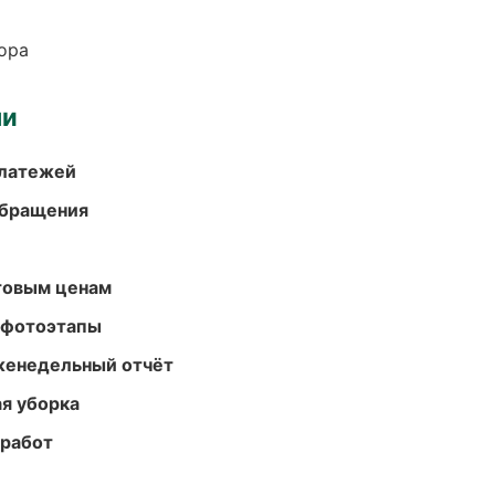
ора
ми
платежей
обращения
птовым ценам
 фотоэтапы
женедельный отчёт
ая уборка
 работ