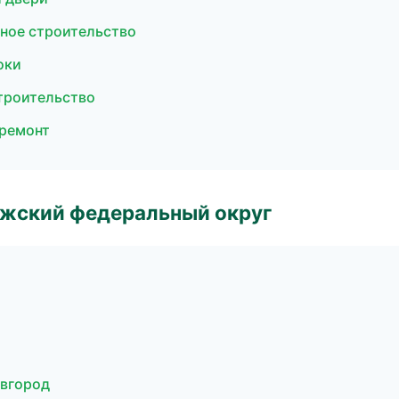
ное строительство
оки
троительство
ремонт
лжский федеральный округ
овгород