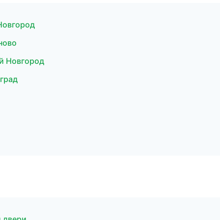
Новгород
ново
й Новгород
град
и двери