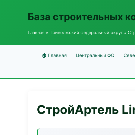
База строительных к
Главная
»
Приволжский федеральный округ
» Стр
🏠 Главная
Центральный ФО
Севе
СтройАртель Li