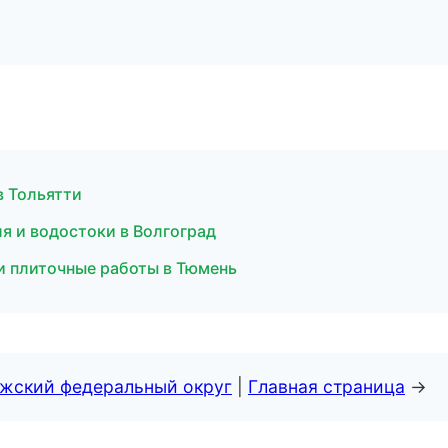
в Тольятти
 и водостоки в Волгоград
 и плиточные работы в Тюмень
лжский федеральный округ
|
Главная страница
→