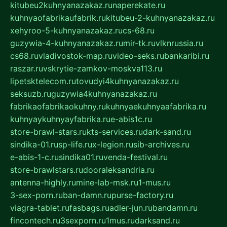
kitubeu2kuhnyanazakaz.ru
naperekate.ru
kuhnyaofabrikaufabrik.ru
kitubeu-2-kuhnyanazakaz.ru
xehyroo-5-kuhnyanazakaz.ru
cs-68.ru
guzywia-4-kuhnyanazakaz.ru
mir-tk.ru
vlknrussia.ru
cs68.ru
vladivostok-map.ru
video-seks.ru
bankaribi.ru
raszar.ru
vskrytie-zamkov-moskva113.ru
lipetsktelecom.ru
tovudyi4kuhnyanazakaz.ru
seksuzb.ru
guzywia4kuhnyanazakaz.ru
fabrikaofabrikaokuhny.ru
kuhnyaekuhnyaafabrika.ru
kuhnyaykuhnyayfabrika.ru
e-abis1c.ru
store-brawl-stars.ru
kts-services.ru
dark-sand.ru
sindika-01.ru
sp-life.ru
x-legion.ru
sib-archives.ru
e-abis-1-c.ru
sindika01.ru
venda-festival.ru
store-brawlstars.ru
dooraleksandria.ru
antenna-highly.ru
mine-lab-msk.ru
1-mus.ru
3-sex-porn.ru
ban-damn.ru
purse-factory.ru
viagra-tablet.ru
fasbags.ru
adler-jun.ru
bandamn.ru
fincontech.ru
3sexporn.ru
1mus.ru
darksand.ru