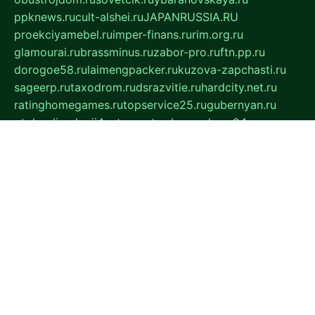
ppknews.ru
cult-alshei.ru
JAPANRUSSIA.RU
proekciyamebel.ru
imper-finans.ru
rim.org.ru
glamourai.ru
brassminus.ru
zabor-pro.ru
ftn.pp.ru
dorogoe58.ru
laimengpacker.ru
kuzova-zapchasti.ru
sageerp.ru
taxodrom.ru
dsrazvitie.ru
hardcity.net.ru
ratinghomegames.ru
topservice25.ru
gubernyan.ru
gtglasslined.ru
ii4.ru
tssport.spb.ru
andorra24.com
blackwallstreet.ru
oboimos.ru
optim-doors.com.ru
ikuch.ru
nycr.org.ru
npa21.ru
vremya-ch.spb.ru
desert000.ru
ivtorgi.ru
ifiori.ru
catalog-statei.ru
dcv.org.ru
spetsmaster174.ru
ipkameryhiseeu.ru
dum26.ru
ruspol.spb.ru
fr-opendp.ru
kam-solnyshko.ru
cheyenne-arapaho.ru
sevzapmetal.spb.ru
ted-lapidus.spb.ru
parasite-eliminator.ru
sigma-complete.ru
modernworld.ru
dama-moda.ru
eholot-group.ru
sk-nvkz.ru
DRONGOLD.RU
democratia2.ru
i-farmer.ru
mass-sport.org