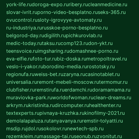
york-life.ru
doroga-expo.ru
ribery.ru
cleanmedicine.ru
slovar-ivrit.ru
porno-video-besplatno.ru
seks-365.ru
ovucontrol.ru
sloty-igrovyye-avtomaty.ru
ru-industriya.ru
russkoe-porno-besplatno.ru
belgorod-day.ru
digilith.ru
pichkurovlab.ru
medic-today.ru
taksu.ru
comp123.ru
don-ykt.ru
teensvoice.ru
imgsharing.ru
domashnee-porno.ru
eva-elfie.ru
foto-tur.ru
biz-doska.ru
metropoltravel.ru
veslo-i-yakor.ru
borodino-media.ru
rostotsky.ru
regionufa.ru
weiss-bet.ru
zaryna.ru
casinotablet.ru
universalia.ru
remont-mebeli-moscow.ru
termomur.ru
clubfisher.ru
remstirufa.ru
erdamchi.ru
doramamama.ru
muraviovka-park.ru
worldofwoman.ru
clean-dreams.ru
arkrym.ru
kristinita.ru
dircomputer.ru
healthenter.ru
textexperts.ru
pivnaya-kruzhka.ru
kinofilmy-2021.ru
demolalapaluza.ru
tanyavanya.ru
remstir-tolyatti.ru
msdip.ru
jdol.ru
sokolovr.ru
newtech-spb.ru
rezemkleim.ru
massage-tai.ru
seonub.ru
zvonitut.ru