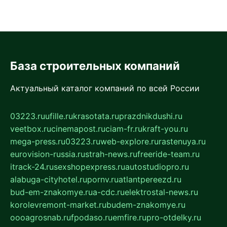
База строительных компаний
Актуальный каталог компаний по всей России
03223.ru
ufille.ru
krasotata.ru
prazdnikdushi.ru
veetbox.ru
cinemapost.ru
ciam-fr.ru
kraft-you.ru
mega-press.ru
03223.ru
web-explore.ru
rastenuya.ru
eurovision-russia.ru
strah-news.ru
freeride-team.ru
itrack-24.ru
sexshopexpress.ru
autostudiopro.ru
alabuga-cityhotel.ru
pornv.ru
atlantpereezd.ru
bud-em-znakomye.ru
a-cdc.ru
elektrostal-news.ru
korolevremont-market.ru
budem-znakomye.ru
oooagrosnab.ru
fpodaso.ru
emfire.ru
pro-otdelky.ru