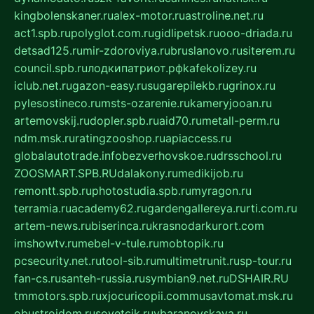
kingbolenskaner.ru
alex-motor.ru
astroline.net.ru
act1.spb.ru
polyglot.com.ru
gidlipetsk.ru
ooo-driada.ru
detsad125.ru
mir-zdoroviya.ru
bruslanovo.ru
siterem.ru
council.spb.ru
лодкипатриот.рф
kafekolizey.ru
iclub.net.ru
gazon-easy.ru
sugarepilekb.ru
grinox.ru
pylesostineco.ru
msts-ozarenie.ru
kameryjooan.ru
artemovskij.ru
dopler.spb.ru
aid70.ru
metall-perm.ru
ndm.msk.ru
ratingzooshop.ru
apiaccess.ru
globalautotrade.info
bezverhovskoe.ru
drsschool.ru
ZOOSMART.SPB.RU
dalakony.ru
medikijob.ru
remontt.spb.ru
photostudia.spb.ru
myragon.ru
terramia.ru
academy62.ru
gardengallereya.ru
rti.com.ru
artem-news.ru
biserinca.ru
krasnodarkurort.com
imshowtv.ru
mebel-v-tule.ru
mobtopik.ru
pcsecurity.net.ru
tool-sib.ru
multimetrunit.ru
sp-tour.ru
fan-cs.ru
santeh-russia.ru
symbian9.net.ru
DSHAIR.RU
tmmotors.spb.ru
xjocuricopii.com
musavtomat.msk.ru
obustrojdom.ru
sovetcik.ru
ybaranovskaya.ru