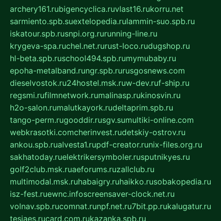
archery161.ru
bigencyclica.ru
vlast16.ru
korru.net
sarmiento.spb.su
extelopedia.ru
lammin-suo.spb.ru
iskatour.spb.ru
snpi.org.ru
running-line.ru
krygeva-spa.ru
chel.net.ru
rust-loco.ru
dugshop.ru
hl-beta.spb.ru
school494.spb.ru
mymubaby.ru
epoha-metalband.ru
ngr.spb.ru
rusgosnews.com
dieselvostok.ru
24hostel.msk.ru
w-dev.ru
f-ship.ru
regsmi.ru
filmnetwork.ru
malinasp.ru
kinosvin.ru
h2o-salon.ru
malutkayork.ru
deltaprim.spb.ru
tango-perm.ru
gooddir.ru
sgv.su
multiki-online.com
webkrasotki.com
cherinvest.ru
detskiy-ostrov.ru
ankou.spb.ru
alvesta1.ru
pdf-creator.ru
nix-files.org.ru
sakhatoday.ru
elektrikersymboler.ru
sputnikyes.ru
golf2club.msk.ru
aeforums.ru
zallclub.ru
multimodal.msk.ru
habaigry.ru
haikko.ru
sobakopedia.ru
isz-fest.ru
ewnc.info
screensaver-clock.net.ru
volnav.spb.ru
comnat.ru
npf.net.ru
7bit.pp.ru
kalugatur.ru
tesiaes.ru
card.com.ru
kazanka.spb.ru