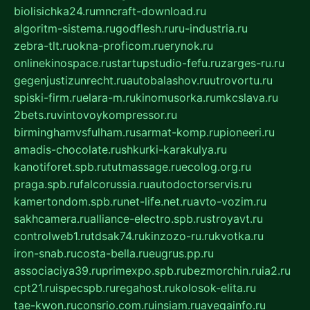
biolisichka24.ru
mncraft-download.ru
algoritm-sistema.ru
godflesh.ru
ru-industria.ru
zebra-tlt.ru
okna-proficom.ru
erynok.ru
onlinekinospace.ru
startupstudio-fefu.ru
zarges-ru.ru
gegenjustizunrecht.ru
autobalashov.ru
utrovortu.ru
spiski-firm.ru
elara-m.ru
kinomusorka.ru
mkcslava.ru
2bets.ru
vintovoykompressor.ru
birminghamvsfulham.ru
sarmat-komp.ru
pioneeri.ru
amadis-chocolate.ru
shkurki-karakulya.ru
kanotiforet.spb.ru
tutmassage.ru
ecolog.org.ru
praga.spb.ru
falcorussia.ru
autodoctorservis.ru
kamertondom.spb.ru
net-life.net.ru
avto-vozim.ru
sakhcamera.ru
alliance-electro.spb.ru
stroyavt.ru
controlweb1.ru
tdsak74.ru
kinzozo-ru.ru
kvotka.ru
iron-snab.ru
costa-bella.ru
eugrus.pp.ru
associaciya39.ru
primexpo.spb.ru
bezmorchin.ru
ia2.ru
cpt21.ru
ispecspb.ru
regahost.ru
kolosok-elita.ru
tae-kwon.ru
consrio.com.ru
insiam.ru
avegainfo.ru