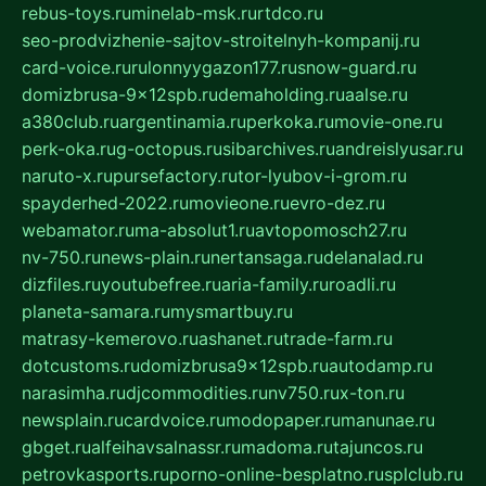
rebus-toys.ru
minelab-msk.ru
rtdco.ru
seo-prodvizhenie-sajtov-stroitelnyh-kompanij.ru
card-voice.ru
rulonnyygazon177.ru
snow-guard.ru
domizbrusa-9x12spb.ru
demaholding.ru
aalse.ru
a380club.ru
argentinamia.ru
perkoka.ru
movie-one.ru
perk-oka.ru
g-octopus.ru
sibarchives.ru
andreislyusar.ru
naruto-x.ru
pursefactory.ru
tor-lyubov-i-grom.ru
spayderhed-2022.ru
movieone.ru
evro-dez.ru
webamator.ru
ma-absolut1.ru
avtopomosch27.ru
nv-750.ru
news-plain.ru
nertansaga.ru
delanalad.ru
dizfiles.ru
youtubefree.ru
aria-family.ru
roadli.ru
planeta-samara.ru
mysmartbuy.ru
matrasy-kemerovo.ru
ashanet.ru
trade-farm.ru
dotcustoms.ru
domizbrusa9x12spb.ru
autodamp.ru
narasimha.ru
djcommodities.ru
nv750.ru
x-ton.ru
newsplain.ru
cardvoice.ru
modopaper.ru
manunae.ru
gbget.ru
alfeihavsalnassr.ru
madoma.ru
tajuncos.ru
petrovkasports.ru
porno-online-besplatno.ru
splclub.ru