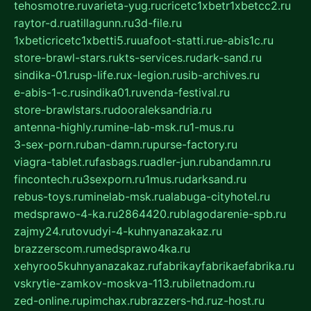
tehosmotre.ru
varieta-yug.ru
cricetc1xbetr1xbetcc2.ru
raytor-d.ru
atillagunn.ru
3d-file.ru
1xbeticricetc1xbetti5.ru
uafoot-statti.ru
e-abis1c.ru
store-brawl-stars.ru
kts-services.ru
dark-sand.ru
sindika-01.ru
sp-life.ru
x-legion.ru
sib-archives.ru
e-abis-1-c.ru
sindika01.ru
venda-festival.ru
store-brawlstars.ru
dooraleksandria.ru
antenna-highly.ru
mine-lab-msk.ru
1-mus.ru
3-sex-porn.ru
ban-damn.ru
purse-factory.ru
viagra-tablet.ru
fasbags.ru
adler-jun.ru
bandamn.ru
fincontech.ru
3sexporn.ru
1mus.ru
darksand.ru
rebus-toys.ru
minelab-msk.ru
alabuga-cityhotel.ru
medsprawo-4-ka.ru
2864420.ru
blagodarenie-spb.ru
zajmy24.ru
tovudyi-4-kuhnyanazakaz.ru
brazzerscom.ru
medsprawo4ka.ru
xehyroo5kuhnyanazakaz.ru
fabrikayfabrikaefabrika.ru
vskrytie-zamkov-moskva-113.ru
biletnadom.ru
zed-online.ru
pimchax.ru
brazzers-hd.ru
z-host.ru