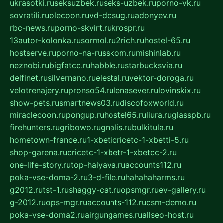
ukrasotki.ru
seksuzbek.ru
seks-uzbek.ru
porno-vk.ru
sovratili.ru
olecoon.ru
vd-dosug.ru
adonyev.ru
rbc-news.ru
porno-skvirt.ru
krospr.ru
13autor-kolonka.ru
sormol.ru
2rich.ru
hostel-65.ru
hostserve.ru
porno-na-russkom.ru
mishinlab.ru
neznobi.ru
bigfatcc.ru
habble.ru
starbucksvia.ru
delfinet.ru
silvernano.ru
elestal.ru
vektor-doroga.ru
velotrenajery.ru
pronso54.ru
lenasever.ru
lovinskix.ru
show-pets.ru
smartnews03.ru
discofoxworld.ru
miraclecoon.ru
pongup.ru
hostel65.ru
liura.ru
glasspb.ru
firehunters.ru
gribowo.ru
gnalis.ru
bulkitula.ru
hometown-france.ru
1-xbeticricetc-1-xbetti-5.ru
shop-garena.ru
cricetc-1-xbetr-1-xbetcc-2.ru
one-life-story.ru
top-halyava.ru
accounts112.ru
poka-vse-doma-2.ru
3-d-file.ru
hahahaharms.ru
g2012.ru
tst-1.ru
shaggy-cat.ru
opsmgr.ru
ev-gallery.ru
g-2012.ru
ops-mgr.ru
accounts-112.ru
csm-demo.ru
poka-vse-doma2.ru
airgungames.ru
allseo-host.ru