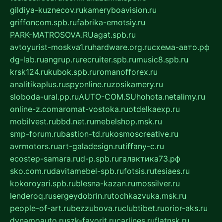
gildiya-kuznecov.ru
kameryboavision.ru
griffoncom.spb.ru
fabrika-emotsiy.ru
PARK-MATROSOVA.RU
agat.spb.ru
avtoyurist-moskva1.ru
hardware.org.ru
схема-авто.рф
dg-lab.ru
angrup.ru
recruiter.spb.ru
music8.spb.ru
krsk124.ru
kubok.spb.ru
romanofforex.ru
analitikaplus.ru
spyonline.ru
zosikamery.ru
sloboda-ural.pp.ru
AUTO-COM.SU
hohota.net
alimy.ru
online-z.com
aromat-vostoka.ru
otdelkaexp.ru
mobilvest.ru
bbd.net.ru
mebelshop.msk.ru
smp-forum.ru
bastion-td.ru
kosmoscreative.ru
avrmotors.ru
art-galadesign.ru
tiffany-c.ru
ecostep-samara.ru
d-p.spb.ru
галактика73.рф
sko.com.ru
davitamebel-spb.ru
fotsis.ru
tesiaes.ru
kokoroyari.spb.ru
blesna-kazan.ru
mossilver.ru
lenderoq.ru
sergeydobrin.ru
tochkazvuka.msk.ru
people-of-art.ru
bezzubova.ru
clubtibet.ru
orior-aks.ru
dynamoauto.ru
szk-favorit.ru
carlines.ru
flatnsk.ru