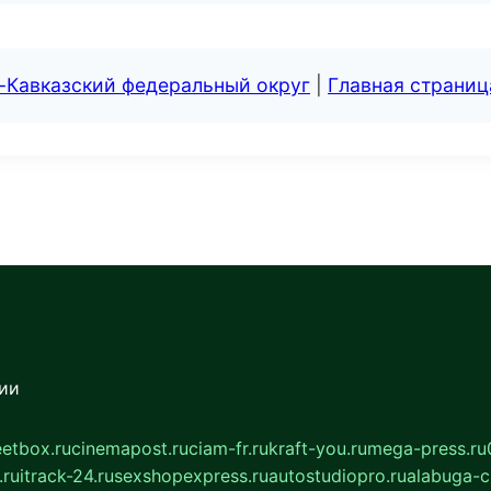
-Кавказский федеральный округ
|
Главная страниц
сии
eetbox.ru
cinemapost.ru
ciam-fr.ru
kraft-you.ru
mega-press.ru
.ru
itrack-24.ru
sexshopexpress.ru
autostudiopro.ru
alabuga-ci