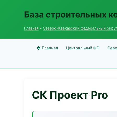
База строительных к
Главная
»
Северо-Кавказский федеральный окру
🏠 Главная
Центральный ФО
Севе
СК Проект Pro