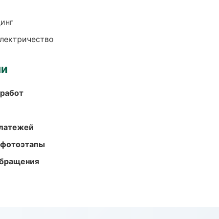
динг
электричество
ми
 работ
платежей
 фотоэтапы
обращения