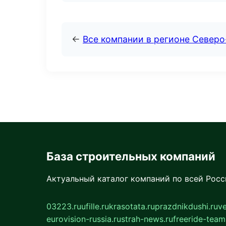
←
Все компании в регионе Северо
База строительных компаний
Актуальный каталог компаний по всей Рос
03223.ru
ufille.ru
krasotata.ru
prazdnikdushi.ru
v
eurovision-russia.ru
strah-news.ru
freeride-team