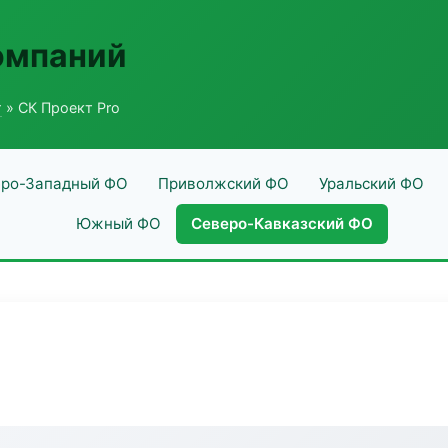
омпаний
г
» СК Проект Pro
ро-Западный ФО
Приволжский ФО
Уральский ФО
Южный ФО
Северо-Кавказский ФО