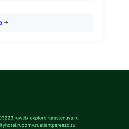
а
→
03223.ru
web-explore.ru
rastenuya.ru
tyhotel.ru
pornv.ru
atlantpereezd.ru