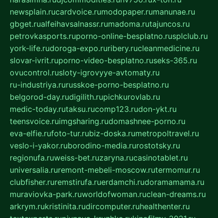
newsplain.ru
cardvoice.ru
modopaper.ru
manunae.ru
gbget.ru
alfeihavsalnassr.ru
madoma.ru
tajuncos.ru
petrovkasports.ru
porno-online-besplatno.ru
splclub.ru
york-life.ru
doroga-expo.ru
ribery.ru
cleanmedicine.ru
slovar-ivrit.ru
porno-video-besplatno.ru
seks-365.ru
ovucontrol.ru
sloty-igrovyye-avtomaty.ru
ru-industriya.ru
russkoe-porno-besplatno.ru
belgorod-day.ru
digilith.ru
pichkurovlab.ru
medic-today.ru
taksu.ru
comp123.ru
don-ykt.ru
teensvoice.ru
imgsharing.ru
domashnee-porno.ru
eva-elfie.ru
foto-tur.ru
biz-doska.ru
metropoltravel.ru
veslo-i-yakor.ru
borodino-media.ru
rostotsky.ru
regionufa.ru
weiss-bet.ru
zaryna.ru
casinotablet.ru
universalia.ru
remont-mebeli-moscow.ru
termomur.ru
clubfisher.ru
remstirufa.ru
erdamchi.ru
doramamama.ru
muraviovka-park.ru
worldofwoman.ru
clean-dreams.ru
arkrym.ru
kristinita.ru
dircomputer.ru
healthenter.ru