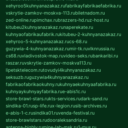
xehyroo5kuhnyanazakaz.ru
fabrikayfabrikaefabrika.ru
vskrytie-zamkov-moskva-113.ru
biletnadom.ru
zed-online.ru
pimchax.ru
brazzers-hd.ru
z-host.ru
kitubeu2kuhnyanazakaz.ru
naperekate.ru
kuhnyaofabrikaufabrik.ru
kitubeu-2-kuhnyanazakaz.ru
xehyroo-5-kuhnyanazakaz.ru
cs-68.ru
guzywia-4-kuhnyanazakaz.ru
mir-tk.ru
vlknrussia.ru
cs68.ru
vladivostok-map.ru
video-seks.ru
bankaribi.ru
raszar.ru
vskrytie-zamkov-moskva113.ru
lipetsktelecom.ru
tovudyi4kuhnyanazakaz.ru
seksuzb.ru
guzywia4kuhnyanazakaz.ru
fabrikaofabrikaokuhny.ru
kuhnyaekuhnyaafabrika.ru
kuhnyaykuhnyayfabrika.ru
e-abis1c.ru
store-brawl-stars.ru
kts-services.ru
dark-sand.ru
sindika-01.ru
sp-life.ru
x-legion.ru
sib-archives.ru
e-abis-1-c.ru
sindika01.ru
venda-festival.ru
store-brawlstars.ru
dooraleksandria.ru
antenna-highly.ru
mine-lab-msk.ru
1-mus.ru