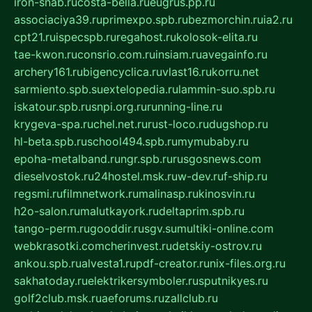
iron-snab.ru
costa-bella.ru
eugrus.pp.ru
associaciya39.ru
primexpo.spb.ru
bezmorchin.ru
ia2.ru
cpt21.ru
ispecspb.ru
regahost.ru
kolosok-elita.ru
tae-kwon.ru
consrio.com.ru
insiam.ru
avegainfo.ru
archery161.ru
bigencyclica.ru
vlast16.ru
korru.net
sarmiento.spb.su
extelopedia.ru
lammin-suo.spb.ru
iskatour.spb.ru
snpi.org.ru
running-line.ru
krygeva-spa.ru
chel.net.ru
rust-loco.ru
dugshop.ru
hl-beta.spb.ru
school494.spb.ru
mymubaby.ru
epoha-metalband.ru
ngr.spb.ru
rusgosnews.com
dieselvostok.ru
24hostel.msk.ru
w-dev.ru
f-ship.ru
regsmi.ru
filmnetwork.ru
malinasp.ru
kinosvin.ru
h2o-salon.ru
malutkayork.ru
deltaprim.spb.ru
tango-perm.ru
gooddir.ru
sgv.su
multiki-online.com
webkrasotki.com
cherinvest.ru
detskiy-ostrov.ru
ankou.spb.ru
alvesta1.ru
pdf-creator.ru
nix-files.org.ru
sakhatoday.ru
elektrikersymboler.ru
sputnikyes.ru
golf2club.msk.ru
aeforums.ru
zallclub.ru