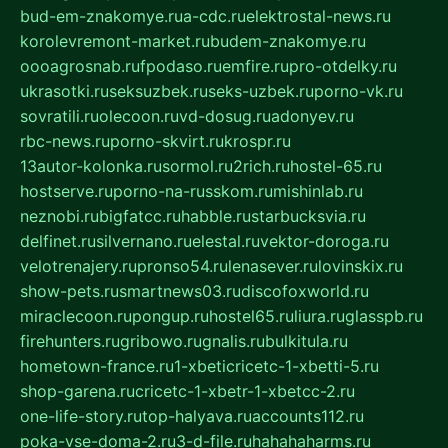
bud-em-znakomye.ru
a-cdc.ru
elektrostal-news.ru
korolevremont-market.ru
budem-znakomye.ru
oooagrosnab.ru
fpodaso.ru
emfire.ru
pro-otdelky.ru
ukrasotki.ru
seksuzbek.ru
seks-uzbek.ru
porno-vk.ru
sovratili.ru
olecoon.ru
vd-dosug.ru
adonyev.ru
rbc-news.ru
porno-skvirt.ru
krospr.ru
13autor-kolonka.ru
sormol.ru
2rich.ru
hostel-65.ru
hostserve.ru
porno-na-russkom.ru
mishinlab.ru
neznobi.ru
bigfatcc.ru
habble.ru
starbucksvia.ru
delfinet.ru
silvernano.ru
elestal.ru
vektor-doroga.ru
velotrenajery.ru
pronso54.ru
lenasever.ru
lovinskix.ru
show-pets.ru
smartnews03.ru
discofoxworld.ru
miraclecoon.ru
pongup.ru
hostel65.ru
liura.ru
glasspb.ru
firehunters.ru
gribowo.ru
gnalis.ru
bulkitula.ru
hometown-france.ru
1-xbeticricetc-1-xbetti-5.ru
shop-garena.ru
cricetc-1-xbetr-1-xbetcc-2.ru
one-life-story.ru
top-halyava.ru
accounts112.ru
poka-vse-doma-2.ru
3-d-file.ru
hahahaharms.ru