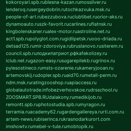
kokoroyari.spb.ru
blesna-kazan.ru
mossilver.ru
lenderoq.ru
sergeydobrin.ru
tochkazvuka.msk.ru
people-of-art.ru
bezzubova.ru
clubtibet.ru
orior-aks.ru
dynamoauto.ru
szk-favorit.ru
carlines.ru
flatnsk.ru
kingbolenskaner.ru
alex-motor.ru
astroline.net.ru
act1.spb.ru
polyglot.com.ru
gidlipetsk.ru
ooo-driada.ru
detsad125.ru
mir-zdoroviya.ru
bruslanovo.ru
siterem.ru
council.spb.ru
лодкипатриот.рф
kafekolizey.ru
iclub.net.ru
gazon-easy.ru
sugarepilekb.ru
grinox.ru
pylesostineco.ru
msts-ozarenie.ru
kameryjooan.ru
artemovskij.ru
dopler.spb.ru
aid70.ru
metall-perm.ru
ndm.msk.ru
ratingzooshop.ru
apiaccess.ru
globalautotrade.info
bezverhovskoe.ru
drsschool.ru
ZOOSMART.SPB.RU
dalakony.ru
medikijob.ru
remontt.spb.ru
photostudia.spb.ru
myragon.ru
terramia.ru
academy62.ru
gardengallereya.ru
rti.com.ru
artem-news.ru
biserinca.ru
krasnodarkurort.com
imshowtv.ru
mebel-v-tule.ru
mobtopik.ru