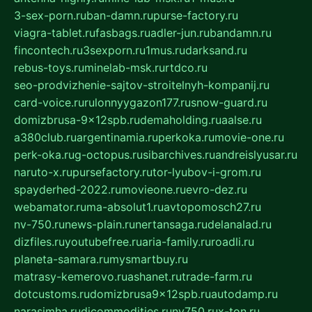
3-sex-porn.ru
ban-damn.ru
purse-factory.ru
viagra-tablet.ru
fasbags.ru
adler-jun.ru
bandamn.ru
fincontech.ru
3sexporn.ru
1mus.ru
darksand.ru
rebus-toys.ru
minelab-msk.ru
rtdco.ru
seo-prodvizhenie-sajtov-stroitelnyh-kompanij.ru
card-voice.ru
rulonnyygazon177.ru
snow-guard.ru
domizbrusa-9x12spb.ru
demaholding.ru
aalse.ru
a380club.ru
argentinamia.ru
perkoka.ru
movie-one.ru
perk-oka.ru
g-octopus.ru
sibarchives.ru
andreislyusar.ru
naruto-x.ru
pursefactory.ru
tor-lyubov-i-grom.ru
spayderhed-2022.ru
movieone.ru
evro-dez.ru
webamator.ru
ma-absolut1.ru
avtopomosch27.ru
nv-750.ru
news-plain.ru
nertansaga.ru
delanalad.ru
dizfiles.ru
youtubefree.ru
aria-family.ru
roadli.ru
planeta-samara.ru
mysmartbuy.ru
matrasy-kemerovo.ru
ashanet.ru
trade-farm.ru
dotcustoms.ru
domizbrusa9x12spb.ru
autodamp.ru
narasimha.ru
djcommodities.ru
nv750.ru
x-ton.ru