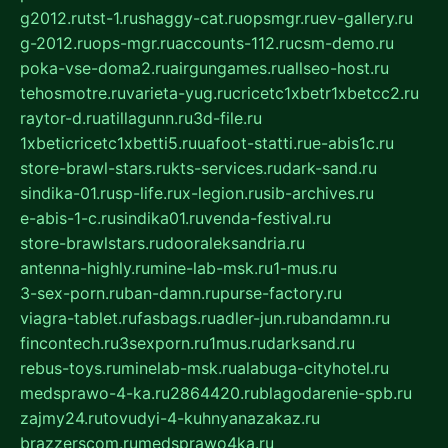
g2012.ru
tst-1.ru
shaggy-cat.ru
opsmgr.ru
ev-gallery.ru
g-2012.ru
ops-mgr.ru
accounts-112.ru
csm-demo.ru
poka-vse-doma2.ru
airgungames.ru
allseo-host.ru
tehosmotre.ru
varieta-yug.ru
cricetc1xbetr1xbetcc2.ru
raytor-d.ru
atillagunn.ru
3d-file.ru
1xbeticricetc1xbetti5.ru
uafoot-statti.ru
e-abis1c.ru
store-brawl-stars.ru
kts-services.ru
dark-sand.ru
sindika-01.ru
sp-life.ru
x-legion.ru
sib-archives.ru
e-abis-1-c.ru
sindika01.ru
venda-festival.ru
store-brawlstars.ru
dooraleksandria.ru
antenna-highly.ru
mine-lab-msk.ru
1-mus.ru
3-sex-porn.ru
ban-damn.ru
purse-factory.ru
viagra-tablet.ru
fasbags.ru
adler-jun.ru
bandamn.ru
fincontech.ru
3sexporn.ru
1mus.ru
darksand.ru
rebus-toys.ru
minelab-msk.ru
alabuga-cityhotel.ru
medsprawo-4-ka.ru
2864420.ru
blagodarenie-spb.ru
zajmy24.ru
tovudyi-4-kuhnyanazakaz.ru
brazzerscom.ru
medsprawo4ka.ru