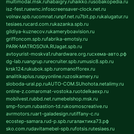
multimodal.msk.ru
habaigry.ru
haikko.ru
sobakopedia.ru
isz-fest.ru
ewnc.info
screensaver-clock.net.ru
volnav.spb.ru
comnat.ru
npf.net.ru
7bit.pp.ru
kalugatur.ru
tesiaes.ru
card.com.ru
kazanka.spb.ru
gildiya-kuznecov.ru
kameryboavision.ru
griffoncom.spb.ru
fabrika-emotsiy.ru
PARK-MATROSOVA.RU
agat.spb.ru
avtoyurist-moskva1.ru
hardware.org.ru
схема-авто.рф
dg-lab.ru
angrup.ru
recruiter.spb.ru
music8.spb.ru
krsk124.ru
kubok.spb.ru
romanofforex.ru
analitikaplus.ru
spyonline.ru
zosikamery.ru
sloboda-ural.pp.ru
AUTO-COM.SU
hohota.net
alimy.ru
online-z.com
aromat-vostoka.ru
otdelkaexp.ru
mobilvest.ru
bbd.net.ru
mebelshop.msk.ru
smp-forum.ru
bastion-td.ru
kosmoscreative.ru
avrmotors.ru
art-galadesign.ru
tiffany-c.ru
ecostep-samara.ru
d-p.spb.ru
галактика73.рф
sko.com.ru
davitamebel-spb.ru
fotsis.ru
tesiaes.ru