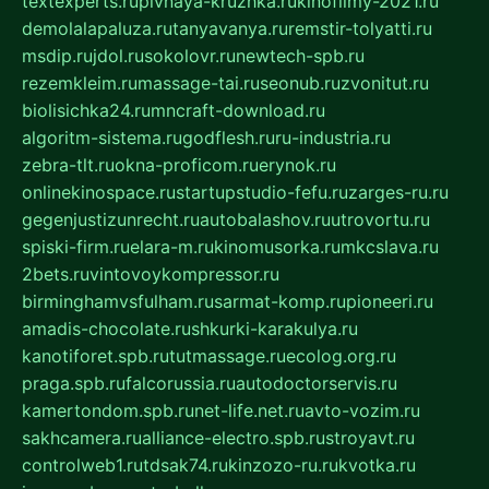
textexperts.ru
pivnaya-kruzhka.ru
kinofilmy-2021.ru
demolalapaluza.ru
tanyavanya.ru
remstir-tolyatti.ru
msdip.ru
jdol.ru
sokolovr.ru
newtech-spb.ru
rezemkleim.ru
massage-tai.ru
seonub.ru
zvonitut.ru
biolisichka24.ru
mncraft-download.ru
algoritm-sistema.ru
godflesh.ru
ru-industria.ru
zebra-tlt.ru
okna-proficom.ru
erynok.ru
onlinekinospace.ru
startupstudio-fefu.ru
zarges-ru.ru
gegenjustizunrecht.ru
autobalashov.ru
utrovortu.ru
spiski-firm.ru
elara-m.ru
kinomusorka.ru
mkcslava.ru
2bets.ru
vintovoykompressor.ru
birminghamvsfulham.ru
sarmat-komp.ru
pioneeri.ru
amadis-chocolate.ru
shkurki-karakulya.ru
kanotiforet.spb.ru
tutmassage.ru
ecolog.org.ru
praga.spb.ru
falcorussia.ru
autodoctorservis.ru
kamertondom.spb.ru
net-life.net.ru
avto-vozim.ru
sakhcamera.ru
alliance-electro.spb.ru
stroyavt.ru
controlweb1.ru
tdsak74.ru
kinzozo-ru.ru
kvotka.ru