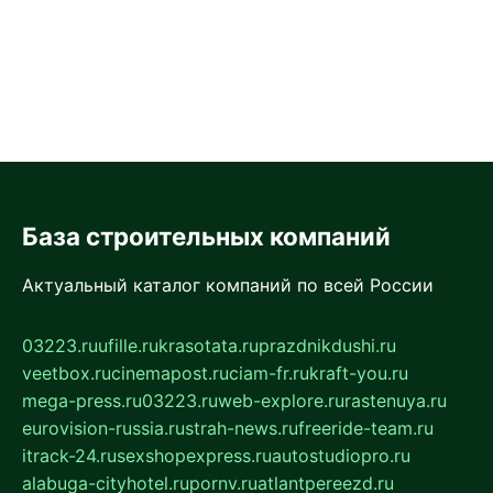
База строительных компаний
Актуальный каталог компаний по всей России
03223.ru
ufille.ru
krasotata.ru
prazdnikdushi.ru
veetbox.ru
cinemapost.ru
ciam-fr.ru
kraft-you.ru
mega-press.ru
03223.ru
web-explore.ru
rastenuya.ru
eurovision-russia.ru
strah-news.ru
freeride-team.ru
itrack-24.ru
sexshopexpress.ru
autostudiopro.ru
alabuga-cityhotel.ru
pornv.ru
atlantpereezd.ru