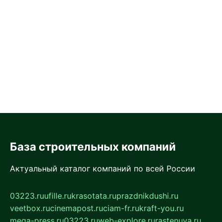
База строительных компаний
Актуальный каталог компаний по всей России
03223.ru
ufille.ru
krasotata.ru
prazdnikdushi.ru
veetbox.ru
cinemapost.ru
ciam-fr.ru
kraft-you.ru
mega-press.ru
03223.ru
web-explore.ru
rastenuya.ru