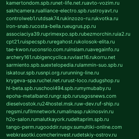
kamertondom.spb.ru
net-life.net.ru
avto-vozim.ru
sakhcamera.ru
alliance-electro.spb.ru
stroyavt.ru
controlweb1.ru
tdsak74.ru
kinzozo-ru.ru
kvotka.ru
iron-snab.ru
costa-bella.ru
eugrus.pp.ru
associaciya39.ru
primexpo.spb.ru
bezmorchin.ru
ia2.ru
cpt21.ru
ispecspb.ru
regahost.ru
kolosok-elita.ru
tae-kwon.ru
consrio.com.ru
insiam.ru
avegainfo.ru
archery161.ru
bigencyclica.ru
vlast16.ru
korru.net
sarmiento.spb.su
extelopedia.ru
lammin-suo.spb.ru
iskatour.spb.ru
snpi.org.ru
running-line.ru
krygeva-spa.ru
chel.net.ru
rust-loco.ru
dugshop.ru
hl-beta.spb.ru
school494.spb.ru
mymubaby.ru
epoha-metalband.ru
ngr.spb.ru
rusgosnews.com
dieselvostok.ru
24hostel.msk.ru
w-dev.ru
f-ship.ru
regsmi.ru
filmnetwork.ru
malinasp.ru
kinosvin.ru
h2o-salon.ru
malutkayork.ru
deltaprim.spb.ru
tango-perm.ru
gooddir.ru
sgv.su
multiki-online.com
webkrasotki.com
cherinvest.ru
detskiy-ostrov.ru