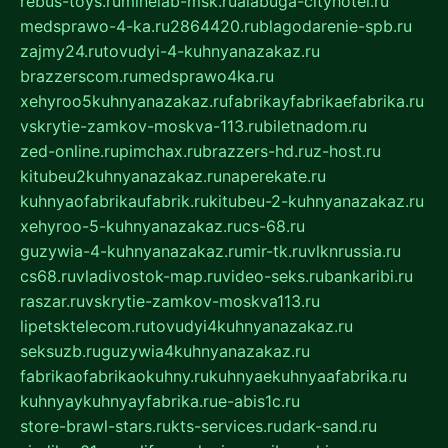
rebus-toys.ru
minelab-msk.ru
alabuga-cityhotel.ru
medsprawo-4-ka.ru
2864420.ru
blagodarenie-spb.ru
zajmy24.ru
tovudyi-4-kuhnyanazakaz.ru
brazzerscom.ru
medsprawo4ka.ru
xehyroo5kuhnyanazakaz.ru
fabrikayfabrikaefabrika.ru
vskrytie-zamkov-moskva-113.ru
biletnadom.ru
zed-online.ru
pimchax.ru
brazzers-hd.ru
z-host.ru
kitubeu2kuhnyanazakaz.ru
naperekate.ru
kuhnyaofabrikaufabrik.ru
kitubeu-2-kuhnyanazakaz.ru
xehyroo-5-kuhnyanazakaz.ru
cs-68.ru
guzywia-4-kuhnyanazakaz.ru
mir-tk.ru
vlknrussia.ru
cs68.ru
vladivostok-map.ru
video-seks.ru
bankaribi.ru
raszar.ru
vskrytie-zamkov-moskva113.ru
lipetsktelecom.ru
tovudyi4kuhnyanazakaz.ru
seksuzb.ru
guzywia4kuhnyanazakaz.ru
fabrikaofabrikaokuhny.ru
kuhnyaekuhnyaafabrika.ru
kuhnyaykuhnyayfabrika.ru
e-abis1c.ru
store-brawl-stars.ru
kts-services.ru
dark-sand.ru