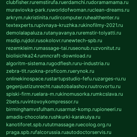
clubfisher.ru
remstirufa.ru
erdamchi.ru
doramamama.ru
muraviovka-park.ru
worldofwoman.ru
clean-dreams.ru
arkrym.ru
kristinita.ru
dircomputer.ru
healthenter.ru
textexperts.ru
pivnaya-kruzhka.ru
kinofilmy-2021.ru
demolalapaluza.ru
tanyavanya.ru
remstir-tolyatti.ru
msdip.ru
jdol.ru
sokolovr.ru
newtech-spb.ru
rezemkleim.ru
massage-tai.ru
seonub.ru
zvonitut.ru
biolisichka24.ru
mncraft-download.ru
algoritm-sistema.ru
godflesh.ru
ru-industria.ru
zebra-tlt.ru
okna-proficom.ru
erynok.ru
onlinekinospace.ru
startupstudio-fefu.ru
zarges-ru.ru
gegenjustizunrecht.ru
autobalashov.ru
utrovortu.ru
spiski-firm.ru
elara-m.ru
kinomusorka.ru
mkcslava.ru
2bets.ru
vintovoykompressor.ru
birminghamvsfulham.ru
sarmat-komp.ru
pioneeri.ru
amadis-chocolate.ru
shkurki-karakulya.ru
kanotiforet.spb.ru
tutmassage.ru
ecolog.org.ru
praga.spb.ru
falcorussia.ru
autodoctorservis.ru