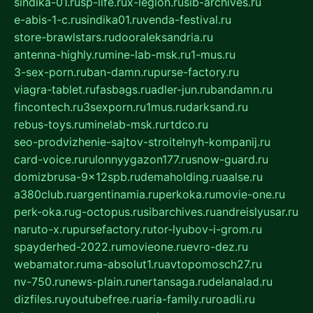
sindika-01.ru
sp-life.ru
x-legion.ru
sib-archives.ru
e-abis-1-c.ru
sindika01.ru
venda-festival.ru
store-brawlstars.ru
dooraleksandria.ru
antenna-highly.ru
mine-lab-msk.ru
1-mus.ru
3-sex-porn.ru
ban-damn.ru
purse-factory.ru
viagra-tablet.ru
fasbags.ru
adler-jun.ru
bandamn.ru
fincontech.ru
3sexporn.ru
1mus.ru
darksand.ru
rebus-toys.ru
minelab-msk.ru
rtdco.ru
seo-prodvizhenie-sajtov-stroitelnyh-kompanij.ru
card-voice.ru
rulonnyygazon177.ru
snow-guard.ru
domizbrusa-9x12spb.ru
demaholding.ru
aalse.ru
a380club.ru
argentinamia.ru
perkoka.ru
movie-one.ru
perk-oka.ru
g-octopus.ru
sibarchives.ru
andreislyusar.ru
naruto-x.ru
pursefactory.ru
tor-lyubov-i-grom.ru
spayderhed-2022.ru
movieone.ru
evro-dez.ru
webamator.ru
ma-absolut1.ru
avtopomosch27.ru
nv-750.ru
news-plain.ru
nertansaga.ru
delanalad.ru
dizfiles.ru
youtubefree.ru
aria-family.ru
roadli.ru