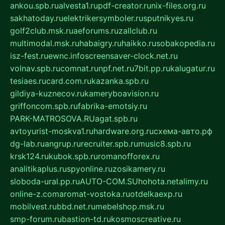
ankou.spb.ru
alvesta1.ru
pdf-creator.ru
nix-files.org.ru
sakhatoday.ru
elektrikersymboler.ru
sputnikyes.ru
golf2club.msk.ru
aeforums.ru
zallclub.ru
multimodal.msk.ru
habaigry.ru
haikko.ru
sobakopedia.ru
isz-fest.ru
ewnc.info
screensaver-clock.net.ru
volnav.spb.ru
comnat.ru
npf.net.ru
7bit.pp.ru
kalugatur.ru
tesiaes.ru
card.com.ru
kazanka.spb.ru
gildiya-kuznecov.ru
kameryboavision.ru
griffoncom.spb.ru
fabrika-emotsiy.ru
PARK-MATROSOVA.RU
agat.spb.ru
avtoyurist-moskva1.ru
hardware.org.ru
схема-авто.рф
dg-lab.ru
angrup.ru
recruiter.spb.ru
music8.spb.ru
krsk124.ru
kubok.spb.ru
romanofforex.ru
analitikaplus.ru
spyonline.ru
zosikamery.ru
sloboda-ural.pp.ru
AUTO-COM.SU
hohota.net
alimy.ru
online-z.com
aromat-vostoka.ru
otdelkaexp.ru
mobilvest.ru
bbd.net.ru
mebelshop.msk.ru
smp-forum.ru
bastion-td.ru
kosmoscreative.ru