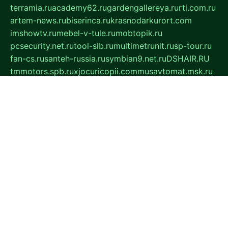
terramia.ru
academy62.ru
gardengallereya.ru
rti.com.ru
artem-news.ru
biserinca.ru
krasnodarkurort.com
imshowtv.ru
mebel-v-tule.ru
mobtopik.ru
pcsecurity.net.ru
tool-sib.ru
multimetrunit.ru
sp-tour.ru
fan-cs.ru
santeh-russia.ru
symbian9.net.ru
DSHAIR.RU
tmmotors.spb.ru
xjocuricopii.com
musavtomat.msk.ru
obustrojdom.ru
sovetcik.ru
ybaranovskaya.ru
ppknews.ru
cult-alshei.ru
JAPANRUSSIA.RU
proekciyamebel.ru
imper-finans.ru
rim.org.ru
glamourai.ru
brassminus.ru
zabor-pro.ru
ftn.pp.ru
dorogoe58.ru
laimengpacker.ru
kuzova-zapchasti.ru
sageerp.ru
taxodrom.ru
dsrazvitie.ru
hardcity.net.ru
ratinghomegames.ru
topservice25.ru
gubernyan.ru
gtglasslined.ru
ii4.ru
tssport.spb.ru
andorra24.com
blackwallstreet.ru
oboimos.ru
optim-doors.com.ru
ikuch.ru
nycr.org.ru
npa21.ru
vremya-ch.spb.ru
desert000.ru
ivtorgi.ru
ifiori.ru
catalog-statei.ru
dcv.org.ru
spetsmaster174.ru
ipkameryhiseeu.ru