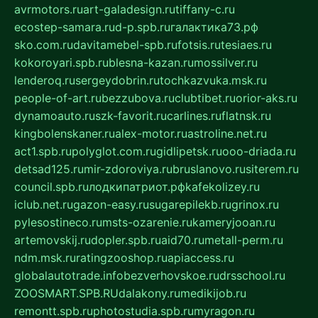
avrmotors.ru
art-galadesign.ru
tiffany-c.ru
ecostep-samara.ru
d-p.spb.ru
галактика73.рф
sko.com.ru
davitamebel-spb.ru
fotsis.ru
tesiaes.ru
kokoroyari.spb.ru
blesna-kazan.ru
mossilver.ru
lenderoq.ru
sergeydobrin.ru
tochkazvuka.msk.ru
people-of-art.ru
bezzubova.ru
clubtibet.ru
orior-aks.ru
dynamoauto.ru
szk-favorit.ru
carlines.ru
flatnsk.ru
kingbolenskaner.ru
alex-motor.ru
astroline.net.ru
act1.spb.ru
polyglot.com.ru
gidlipetsk.ru
ooo-driada.ru
detsad125.ru
mir-zdoroviya.ru
bruslanovo.ru
siterem.ru
council.spb.ru
лодкипатриот.рф
kafekolizey.ru
iclub.net.ru
gazon-easy.ru
sugarepilekb.ru
grinox.ru
pylesostineco.ru
msts-ozarenie.ru
kameryjooan.ru
artemovskij.ru
dopler.spb.ru
aid70.ru
metall-perm.ru
ndm.msk.ru
ratingzooshop.ru
apiaccess.ru
globalautotrade.info
bezverhovskoe.ru
drsschool.ru
ZOOSMART.SPB.RU
dalakony.ru
medikijob.ru
remontt.spb.ru
photostudia.spb.ru
myragon.ru