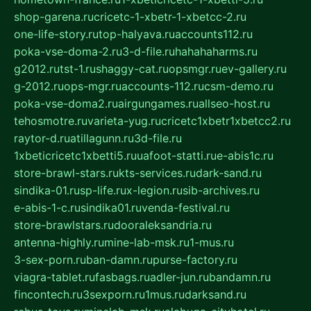
shop-garena.ru
cricetc-1-xbetr-1-xbetcc-2.ru
one-life-story.ru
top-halyava.ru
accounts112.ru
poka-vse-doma-2.ru
3-d-file.ru
hahahaharms.ru
g2012.ru
tst-1.ru
shaggy-cat.ru
opsmgr.ru
ev-gallery.ru
g-2012.ru
ops-mgr.ru
accounts-112.ru
csm-demo.ru
poka-vse-doma2.ru
airgungames.ru
allseo-host.ru
tehosmotre.ru
varieta-yug.ru
cricetc1xbetr1xbetcc2.ru
raytor-d.ru
atillagunn.ru
3d-file.ru
1xbeticricetc1xbetti5.ru
uafoot-statti.ru
e-abis1c.ru
store-brawl-stars.ru
kts-services.ru
dark-sand.ru
sindika-01.ru
sp-life.ru
x-legion.ru
sib-archives.ru
e-abis-1-c.ru
sindika01.ru
venda-festival.ru
store-brawlstars.ru
dooraleksandria.ru
antenna-highly.ru
mine-lab-msk.ru
1-mus.ru
3-sex-porn.ru
ban-damn.ru
purse-factory.ru
viagra-tablet.ru
fasbags.ru
adler-jun.ru
bandamn.ru
fincontech.ru
3sexporn.ru
1mus.ru
darksand.ru