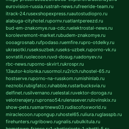
eurovision-russia.ru
strah-news.ru
freeride-team.ru
itrack-24.ru
sexshopexpress.ru
autostudiopro.ru
alabuga-cityhotel.ru
pornv.ru
atlantpereezd.ru
bud-em-znakomye.ru
a-cdc.ru
elektrostal-news.ru
korolevremont-market.ru
budem-znakomye.ru
oooagrosnab.ru
fpodaso.ru
emfire.ru
pro-otdelky.ru
ukrasotki.ru
seksuzbek.ru
seks-uzbek.ru
porno-vk.ru
sovratili.ru
olecoon.ru
vd-dosug.ru
adonyev.ru
rbc-news.ru
porno-skvirt.ru
krospr.ru
13autor-kolonka.ru
sormol.ru
2rich.ru
hostel-65.ru
hostserve.ru
porno-na-russkom.ru
mishinlab.ru
neznobi.ru
bigfatcc.ru
habble.ru
starbucksvia.ru
delfinet.ru
silvernano.ru
elestal.ru
vektor-doroga.ru
velotrenajery.ru
pronso54.ru
lenasever.ru
lovinskix.ru
show-pets.ru
smartnews03.ru
discofoxworld.ru
miraclecoon.ru
pongup.ru
hostel65.ru
liura.ru
glasspb.ru
firehunters.ru
gribowo.ru
gnalis.ru
bulkitula.ru
hometown-france.ru
1-xbeticricetc-1-xbetti-5.ru