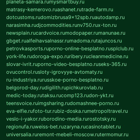
planeta-samara.ru
mysmartbuy.ru
matrasy-kemerovo.ru
ashanet.ru
trade-farm.ru
dotcustoms.ru
domizbrusa9x12spb.ru
autodamp.ru
narasimha.ru
djcommodities.ru
nv750.ru
x-ton.ru
newsplain.ru
cardvoice.ru
modopaper.ru
manunae.ru
gbget.ru
alfeihavsalnassr.ru
madoma.ru
tajuncos.ru
petrovkasports.ru
porno-online-besplatno.ru
splclub.ru
york-life.ru
doroga-expo.ru
ribery.ru
cleanmedicine.ru
slovar-ivrit.ru
porno-video-besplatno.ru
seks-365.ru
ovucontrol.ru
sloty-igrovyye-avtomaty.ru
ru-industriya.ru
russkoe-porno-besplatno.ru
belgorod-day.ru
digilith.ru
pichkurovlab.ru
medic-today.ru
taksu.ru
comp123.ru
don-ykt.ru
teensvoice.ru
imgsharing.ru
domashnee-porno.ru
eva-elfie.ru
foto-tur.ru
biz-doska.ru
metropoltravel.ru
veslo-i-yakor.ru
borodino-media.ru
rostotsky.ru
regionufa.ru
weiss-bet.ru
zaryna.ru
casinotablet.ru
universalia.ru
remont-mebeli-moscow.ru
termomur.ru