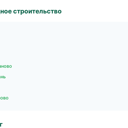
ное строительство
аново
ань
ново
г