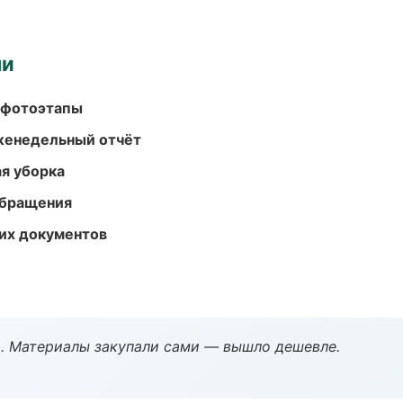
ми
 фотоэтапы
женедельный отчёт
ая уборка
обращения
их документов
. Материалы закупали сами — вышло дешевле.