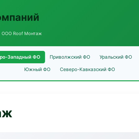
омпаний
 ООО Roof Монтаж
ро-Западный ФО
Приволжский ФО
Уральский ФО
Южный ФО
Северо-Кавказский ФО
аж