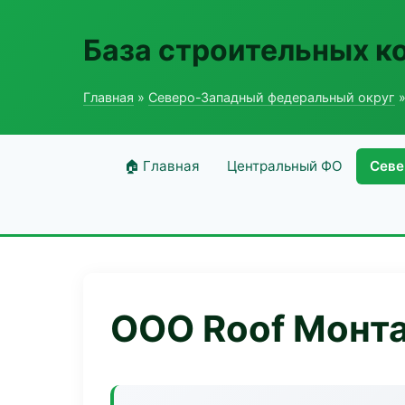
База строительных к
Главная
»
Северо-Западный федеральный округ
»
🏠 Главная
Центральный ФО
Севе
ООО Roof Монт