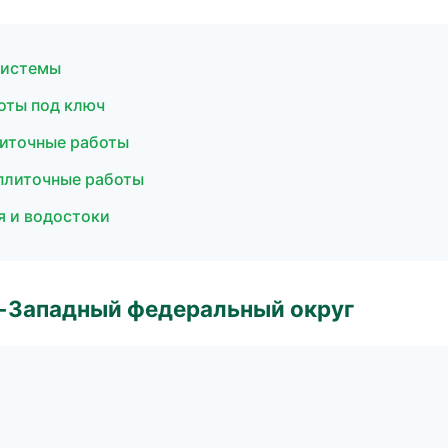
системы
оты под ключ
литочные работы
плиточные работы
я и водостоки
о-Западный федеральный округ