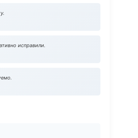
у.
ативно исправили.
уемо.