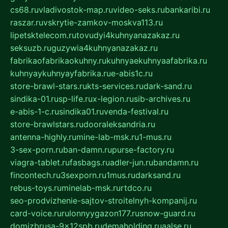
cs68.ru
vladivostok-map.ru
video-seks.ru
bankaribi.ru
raszar.ru
vskrytie-zamkov-moskva113.ru
lipetsktelecom.ru
tovudyi4kuhnyanazakaz.ru
seksuzb.ru
guzywia4kuhnyanazakaz.ru
fabrikaofabrikaokuhny.ru
kuhnyaekuhnyaafabrika.ru
kuhnyaykuhnyayfabrika.ru
e-abis1c.ru
store-brawl-stars.ru
kts-services.ru
dark-sand.ru
sindika-01.ru
sp-life.ru
x-legion.ru
sib-archives.ru
e-abis-1-c.ru
sindika01.ru
venda-festival.ru
store-brawlstars.ru
dooraleksandria.ru
antenna-highly.ru
mine-lab-msk.ru
1-mus.ru
3-sex-porn.ru
ban-damn.ru
purse-factory.ru
viagra-tablet.ru
fasbags.ru
adler-jun.ru
bandamn.ru
fincontech.ru
3sexporn.ru
1mus.ru
darksand.ru
rebus-toys.ru
minelab-msk.ru
rtdco.ru
seo-prodvizhenie-sajtov-stroitelnyh-kompanij.ru
card-voice.ru
rulonnyygazon177.ru
snow-guard.ru
domizbrusa-9x12spb.ru
demaholding.ru
aalse.ru