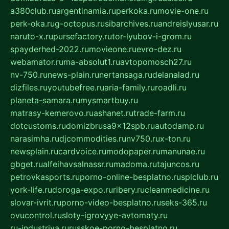
a380club.ru
argentinamia.ru
perkoka.ru
movie-one.ru
perk-oka.ru
g-octopus.ru
sibarchives.ru
andreislyusar.ru
naruto-x.ru
pursefactory.ru
tor-lyubov-i-grom.ru
spayderhed-2022.ru
movieone.ru
evro-dez.ru
webamator.ru
ma-absolut1.ru
avtopomosch27.ru
nv-750.ru
news-plain.ru
nertansaga.ru
delanalad.ru
dizfiles.ru
youtubefree.ru
aria-family.ru
roadli.ru
planeta-samara.ru
mysmartbuy.ru
matrasy-kemerovo.ru
ashanet.ru
trade-farm.ru
dotcustoms.ru
domizbrusa9x12spb.ru
autodamp.ru
narasimha.ru
djcommodities.ru
nv750.ru
x-ton.ru
newsplain.ru
cardvoice.ru
modopaper.ru
manunae.ru
gbget.ru
alfeihavsalnassr.ru
madoma.ru
tajuncos.ru
petrovkasports.ru
porno-online-besplatno.ru
splclub.ru
york-life.ru
doroga-expo.ru
ribery.ru
cleanmedicine.ru
slovar-ivrit.ru
porno-video-besplatno.ru
seks-365.ru
ovucontrol.ru
sloty-igrovyye-avtomaty.ru
ru-industriya.ru
russkoe-porno-besplatno.ru