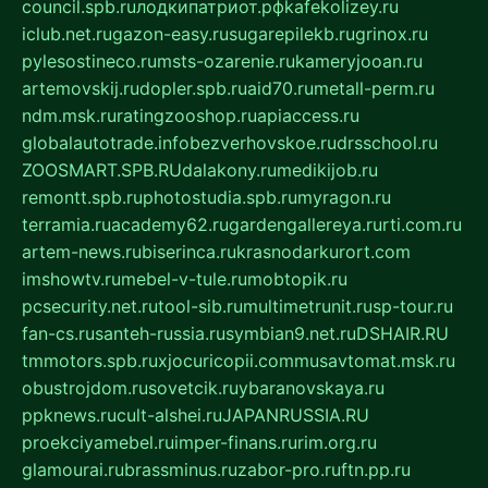
council.spb.ru
лодкипатриот.рф
kafekolizey.ru
iclub.net.ru
gazon-easy.ru
sugarepilekb.ru
grinox.ru
pylesostineco.ru
msts-ozarenie.ru
kameryjooan.ru
artemovskij.ru
dopler.spb.ru
aid70.ru
metall-perm.ru
ndm.msk.ru
ratingzooshop.ru
apiaccess.ru
globalautotrade.info
bezverhovskoe.ru
drsschool.ru
ZOOSMART.SPB.RU
dalakony.ru
medikijob.ru
remontt.spb.ru
photostudia.spb.ru
myragon.ru
terramia.ru
academy62.ru
gardengallereya.ru
rti.com.ru
artem-news.ru
biserinca.ru
krasnodarkurort.com
imshowtv.ru
mebel-v-tule.ru
mobtopik.ru
pcsecurity.net.ru
tool-sib.ru
multimetrunit.ru
sp-tour.ru
fan-cs.ru
santeh-russia.ru
symbian9.net.ru
DSHAIR.RU
tmmotors.spb.ru
xjocuricopii.com
musavtomat.msk.ru
obustrojdom.ru
sovetcik.ru
ybaranovskaya.ru
ppknews.ru
cult-alshei.ru
JAPANRUSSIA.RU
proekciyamebel.ru
imper-finans.ru
rim.org.ru
glamourai.ru
brassminus.ru
zabor-pro.ru
ftn.pp.ru