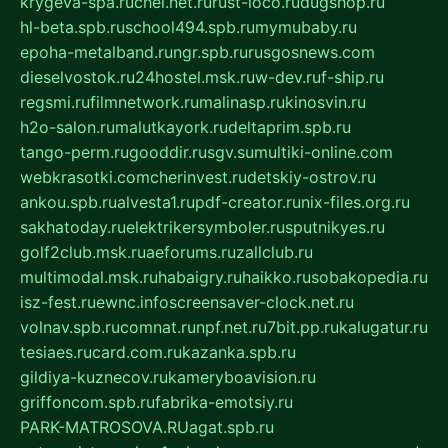
krygeva-spa.ru
chel.net.ru
rust-loco.ru
dugshop.ru
hl-beta.spb.ru
school494.spb.ru
mymubaby.ru
epoha-metalband.ru
ngr.spb.ru
rusgosnews.com
dieselvostok.ru
24hostel.msk.ru
w-dev.ru
f-ship.ru
regsmi.ru
filmnetwork.ru
malinasp.ru
kinosvin.ru
h2o-salon.ru
malutkayork.ru
deltaprim.spb.ru
tango-perm.ru
gooddir.ru
sgv.su
multiki-online.com
webkrasotki.com
cherinvest.ru
detskiy-ostrov.ru
ankou.spb.ru
alvesta1.ru
pdf-creator.ru
nix-files.org.ru
sakhatoday.ru
elektrikersymboler.ru
sputnikyes.ru
golf2club.msk.ru
aeforums.ru
zallclub.ru
multimodal.msk.ru
habaigry.ru
haikko.ru
sobakopedia.ru
isz-fest.ru
ewnc.info
screensaver-clock.net.ru
volnav.spb.ru
comnat.ru
npf.net.ru
7bit.pp.ru
kalugatur.ru
tesiaes.ru
card.com.ru
kazanka.spb.ru
gildiya-kuznecov.ru
kameryboavision.ru
griffoncom.spb.ru
fabrika-emotsiy.ru
PARK-MATROSOVA.RU
agat.spb.ru