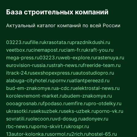
База строительных компаний
Актуальный каталог компаний по всей России
03223.ru
ufille.ru
krasotata.ru
prazdnikdushi.ru
veetbox.ru
cinemapost.ru
ciam-fr.ru
kraft-you.ru
mega-press.ru
03223.ru
web-explore.ru
rastenuya.ru
eurovision-russia.ru
strah-news.ru
freeride-team.ru
itrack-24.ru
sexshopexpress.ru
autostudiopro.ru
alabuga-cityhotel.ru
pornv.ru
atlantpereezd.ru
bud-em-znakomye.ru
a-cdc.ru
elektrostal-news.ru
korolevremont-market.ru
budem-znakomye.ru
oooagrosnab.ru
fpodaso.ru
emfire.ru
pro-otdelky.ru
ukrasotki.ru
seksuzbek.ru
seks-uzbek.ru
porno-vk.ru
sovratili.ru
olecoon.ru
vd-dosug.ru
adonyev.ru
rbc-news.ru
porno-skvirt.ru
krospr.ru
13autor-kolonka.ru
sormol.ru
2rich.ru
hostel-65.ru