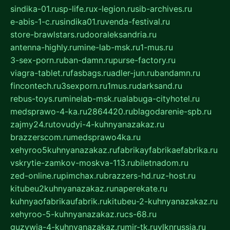
sindika-01.ru
sp-life.ru
x-legion.ru
sib-archives.ru
e-abis-1-c.ru
sindika01.ru
venda-festival.ru
store-brawlstars.ru
dooraleksandria.ru
antenna-highly.ru
mine-lab-msk.ru
1-mus.ru
3-sex-porn.ru
ban-damn.ru
purse-factory.ru
viagra-tablet.ru
fasbags.ru
adler-jun.ru
bandamn.ru
fincontech.ru
3sexporn.ru
1mus.ru
darksand.ru
rebus-toys.ru
minelab-msk.ru
alabuga-cityhotel.ru
medsprawo-4-ka.ru
2864420.ru
blagodarenie-spb.ru
zajmy24.ru
tovudyi-4-kuhnyanazakaz.ru
brazzerscom.ru
medsprawo4ka.ru
xehyroo5kuhnyanazakaz.ru
fabrikayfabrikaefabrika.ru
vskrytie-zamkov-moskva-113.ru
biletnadom.ru
zed-online.ru
pimchax.ru
brazzers-hd.ru
z-host.ru
kitubeu2kuhnyanazakaz.ru
naperekate.ru
kuhnyaofabrikaufabrik.ru
kitubeu-2-kuhnyanazakaz.ru
xehyroo-5-kuhnyanazakaz.ru
cs-68.ru
guzywia-4-kuhnyanazakaz.ru
mir-tk.ru
vlknrussia.ru