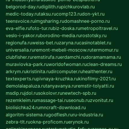
belgorod-day.ru
digilith.ru
pichkurovlab.ru
medic-today.ru
taksu.ru
comp123.ru
don-ykt.ru
teensvoice.ru
imgsharing.ru
domashnee-porno.ru
eva-elfie.ru
foto-tur.ru
biz-doska.ru
metropoltravel.ru
veslo-i-yakor.ru
borodino-media.ru
rostotsky.ru
regionufa.ru
weiss-bet.ru
zaryna.ru
casinotablet.ru
universalia.ru
remont-mebeli-moscow.ru
termomur.ru
clubfisher.ru
remstirufa.ru
erdamchi.ru
doramamama.ru
muraviovka-park.ru
worldofwoman.ru
clean-dreams.ru
arkrym.ru
kristinita.ru
dircomputer.ru
healthenter.ru
textexperts.ru
pivnaya-kruzhka.ru
kinofilmy-2021.ru
demolalapaluza.ru
tanyavanya.ru
remstir-tolyatti.ru
msdip.ru
jdol.ru
sokolovr.ru
newtech-spb.ru
rezemkleim.ru
massage-tai.ru
seonub.ru
zvonitut.ru
biolisichka24.ru
mncraft-download.ru
algoritm-sistema.ru
godflesh.ru
ru-industria.ru
zebra-tlt.ru
okna-proficom.ru
erynok.ru