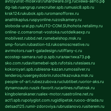
avtoyurist-moskva1.ru
hardware.org.ru
схема-авто.рф
dg-lab.ru
angrup.ru
recruiter.spb.ru
music8.spb.ru
krsk124.ru
kubok.spb.ru
romanofforex.ru
analitikaplus.ru
spyonline.ru
zosikamery.ru
sloboda-ural.pp.ru
AUTO-COM.SU
hohota.net
alimy.ru
online-z.com
aromat-vostoka.ru
otdelkaexp.ru
mobilvest.ru
bbd.net.ru
mebelshop.msk.ru
smp-forum.ru
bastion-td.ru
kosmoscreative.ru
avrmotors.ru
art-galadesign.ru
tiffany-c.ru
ecostep-samara.ru
d-p.spb.ru
галактика73.рф
sko.com.ru
davitamebel-spb.ru
fotsis.ru
tesiaes.ru
kokoroyari.spb.ru
blesna-kazan.ru
mossilver.ru
lenderoq.ru
sergeydobrin.ru
tochkazvuka.msk.ru
people-of-art.ru
bezzubova.ru
clubtibet.ru
orior-aks.ru
dynamoauto.ru
szk-favorit.ru
carlines.ru
flatnsk.ru
kingbolenskaner.ru
alex-motor.ru
astroline.net.ru
act1.spb.ru
polyglot.com.ru
gidlipetsk.ru
ooo-driada.ru
detsad125.ru
mir-zdoroviya.ru
bruslanovo.ru
siterem.ru