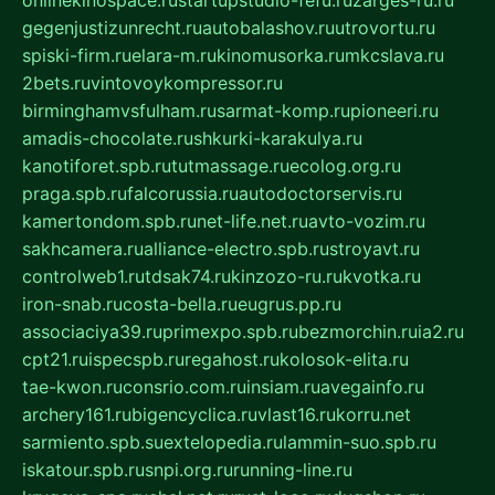
onlinekinospace.ru
startupstudio-fefu.ru
zarges-ru.ru
gegenjustizunrecht.ru
autobalashov.ru
utrovortu.ru
spiski-firm.ru
elara-m.ru
kinomusorka.ru
mkcslava.ru
2bets.ru
vintovoykompressor.ru
birminghamvsfulham.ru
sarmat-komp.ru
pioneeri.ru
amadis-chocolate.ru
shkurki-karakulya.ru
kanotiforet.spb.ru
tutmassage.ru
ecolog.org.ru
praga.spb.ru
falcorussia.ru
autodoctorservis.ru
kamertondom.spb.ru
net-life.net.ru
avto-vozim.ru
sakhcamera.ru
alliance-electro.spb.ru
stroyavt.ru
controlweb1.ru
tdsak74.ru
kinzozo-ru.ru
kvotka.ru
iron-snab.ru
costa-bella.ru
eugrus.pp.ru
associaciya39.ru
primexpo.spb.ru
bezmorchin.ru
ia2.ru
cpt21.ru
ispecspb.ru
regahost.ru
kolosok-elita.ru
tae-kwon.ru
consrio.com.ru
insiam.ru
avegainfo.ru
archery161.ru
bigencyclica.ru
vlast16.ru
korru.net
sarmiento.spb.su
extelopedia.ru
lammin-suo.spb.ru
iskatour.spb.ru
snpi.org.ru
running-line.ru