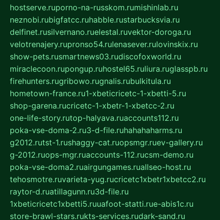
hostserve.ru
porno-na-russkom.ru
mishinlab.ru
neznobi.ru
bigfatcc.ru
habble.ru
starbucksvia.ru
delfinet.ru
silvernano.ru
elestal.ru
vektor-doroga.ru
velotrenajery.ru
pronso54.ru
lenasever.ru
lovinskix.ru
show-pets.ru
smartnews03.ru
discofoxworld.ru
miraclecoon.ru
pongup.ru
hostel65.ru
liura.ru
glasspb.ru
firehunters.ru
gribowo.ru
gnalis.ru
bulkitula.ru
hometown-france.ru
1-xbeticricetc-1-xbetti-5.ru
shop-garena.ru
cricetc-1-xbetr-1-xbetcc-2.ru
one-life-story.ru
top-halyava.ru
accounts112.ru
poka-vse-doma-2.ru
3-d-file.ru
hahahaharms.ru
g2012.ru
tst-1.ru
shaggy-cat.ru
opsmgr.ru
ev-gallery.ru
g-2012.ru
ops-mgr.ru
accounts-112.ru
csm-demo.ru
poka-vse-doma2.ru
airgungames.ru
allseo-host.ru
tehosmotre.ru
varieta-yug.ru
cricetc1xbetr1xbetcc2.ru
raytor-d.ru
atillagunn.ru
3d-file.ru
1xbeticricetc1xbetti5.ru
uafoot-statti.ru
e-abis1c.ru
store-brawl-stars.ru
kts-services.ru
dark-sand.ru