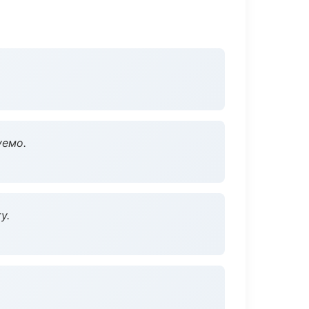
уемо.
у.