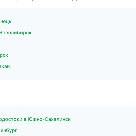
знецк
Новосибирск
ярск
акан
водостоки в Южно-Сахалинск
ренбург