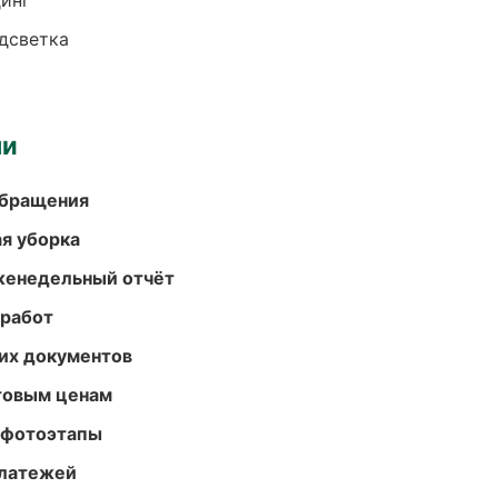
динг
одсветка
ми
обращения
ая уборка
женедельный отчёт
 работ
их документов
птовым ценам
 фотоэтапы
платежей