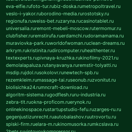
eva-elfie.ru
foto-tur.ru
biz-doska.ru
metropoltravel.ru
veslo-i-yakor.ru
borodino-media.ru
rostotsky.ru
regionufa.ru
weiss-bet.ru
zaryna.ru
casinotablet.ru
universalia.ru
remont-mebeli-moscow.ru
termomur.ru
clubfisher.ru
remstirufa.ru
erdamchi.ru
doramamama.ru
muraviovka-park.ru
worldofwoman.ru
clean-dreams.ru
arkrym.ru
kristinita.ru
dircomputer.ru
healthenter.ru
textexperts.ru
pivnaya-kruzhka.ru
kinofilmy-2021.ru
demolalapaluza.ru
tanyavanya.ru
remstir-tolyatti.ru
msdip.ru
jdol.ru
sokolovr.ru
newtech-spb.ru
rezemkleim.ru
massage-tai.ru
seonub.ru
zvonitut.ru
biolisichka24.ru
mncraft-download.ru
algoritm-sistema.ru
godflesh.ru
ru-industria.ru
zebra-tlt.ru
okna-proficom.ru
erynok.ru
onlinekinospace.ru
startupstudio-fefu.ru
zarges-ru.ru
gegenjustizunrecht.ru
autobalashov.ru
utrovortu.ru
spiski-firm.ru
elara-m.ru
kinomusorka.ru
mkcslava.ru
2bets.ru
vintovoykompressor.ru