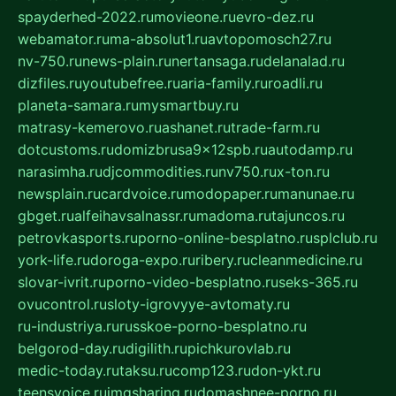
spayderhed-2022.ru
movieone.ru
evro-dez.ru
webamator.ru
ma-absolut1.ru
avtopomosch27.ru
nv-750.ru
news-plain.ru
nertansaga.ru
delanalad.ru
dizfiles.ru
youtubefree.ru
aria-family.ru
roadli.ru
planeta-samara.ru
mysmartbuy.ru
matrasy-kemerovo.ru
ashanet.ru
trade-farm.ru
dotcustoms.ru
domizbrusa9x12spb.ru
autodamp.ru
narasimha.ru
djcommodities.ru
nv750.ru
x-ton.ru
newsplain.ru
cardvoice.ru
modopaper.ru
manunae.ru
gbget.ru
alfeihavsalnassr.ru
madoma.ru
tajuncos.ru
petrovkasports.ru
porno-online-besplatno.ru
splclub.ru
york-life.ru
doroga-expo.ru
ribery.ru
cleanmedicine.ru
slovar-ivrit.ru
porno-video-besplatno.ru
seks-365.ru
ovucontrol.ru
sloty-igrovyye-avtomaty.ru
ru-industriya.ru
russkoe-porno-besplatno.ru
belgorod-day.ru
digilith.ru
pichkurovlab.ru
medic-today.ru
taksu.ru
comp123.ru
don-ykt.ru
teensvoice.ru
imgsharing.ru
domashnee-porno.ru