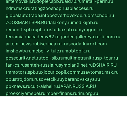
artemovskij.ru
dopler.spb.ru
aid70.ru
metall-perm.ru
ndm.msk.ru
ratingzooshop.ru
apiaccess.ru
globalautotrade.info
bezverhovskoe.ru
drsschool.ru
ZOOSMART.SPB.RU
dalakony.ru
medikijob.ru
remontt.spb.ru
photostudia.spb.ru
myragon.ru
terramia.ru
academy62.ru
gardengallereya.ru
rti.com.ru
artem-news.ru
biserinca.ru
krasnodarkurort.com
imshowtv.ru
mebel-v-tule.ru
mobtopik.ru
pcsecurity.net.ru
tool-sib.ru
multimetrunit.ru
sp-tour.ru
fan-cs.ru
santeh-russia.ru
symbian9.net.ru
DSHAIR.RU
tmmotors.spb.ru
xjocuricopii.com
musavtomat.msk.ru
obustrojdom.ru
sovetcik.ru
ybaranovskaya.ru
ppknews.ru
cult-alshei.ru
JAPANRUSSIA.RU
proekciyamebel.ru
imper-finans.ru
rim.org.ru
glamourai.ru
brassminus.ru
zabor-pro.ru
ftn.pp.ru
dorogoe58.ru
laimengpacker.ru
kuzova-zapchasti.ru
sageerp.ru
taxodrom.ru
dsrazvitie.ru
hardcity.net.ru
ratinghomegames.ru
topservice25.ru
gubernyan.ru