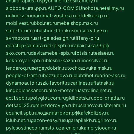
analitikaplus.ru
spyonline.ru
zosikamery.ru
sloboda-ural.pp.ru
AUTO-COM.SU
hohota.net
alimy.ru
online-z.com
aromat-vostoka.ru
otdelkaexp.ru
mobilvest.ru
bbd.net.ru
mebelshop.msk.ru
smp-forum.ru
bastion-td.ru
kosmoscreative.ru
avrmotors.ru
art-galadesign.ru
tiffany-c.ru
ecostep-samara.ru
d-p.spb.ru
галактика73.рф
sko.com.ru
davitamebel-spb.ru
fotsis.ru
tesiaes.ru
kokoroyari.spb.ru
blesna-kazan.ru
mossilver.ru
lenderoq.ru
sergeydobrin.ru
tochkazvuka.msk.ru
people-of-art.ru
bezzubova.ru
clubtibet.ru
orior-aks.ru
dynamoauto.ru
szk-favorit.ru
carlines.ru
flatnsk.ru
kingbolenskaner.ru
alex-motor.ru
astroline.net.ru
act1.spb.ru
polyglot.com.ru
gidlipetsk.ru
ooo-driada.ru
detsad125.ru
mir-zdoroviya.ru
bruslanovo.ru
siterem.ru
council.spb.ru
лодкипатриот.рф
kafekolizey.ru
iclub.net.ru
gazon-easy.ru
sugarepilekb.ru
grinox.ru
pylesostineco.ru
msts-ozarenie.ru
kameryjooan.ru