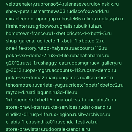
velotrenajery.ru
pronso54.ru
lenasever.ru
lovinskix.ru
show-pets.ru
smartnews03.ru
discofoxworld.ru
miraclecoon.ru
pongup.ru
hostel65.ru
liura.ru
glasspb.ru
firehunters.ru
gribowo.ru
gnalis.ru
bulkitula.ru
hometown-france.ru
1-xbeticricetc-1-xbetti-5.ru
shop-garena.ru
cricetc-1-xbetr-1-xbetcc-2.ru
one-life-story.ru
top-halyava.ru
accounts112.ru
poka-vse-doma-2.ru
3-d-file.ru
hahahaharms.ru
g2012.ru
tst-1.ru
shaggy-cat.ru
opsmgr.ru
ev-gallery.ru
g-2012.ru
ops-mgr.ru
accounts-112.ru
csm-demo.ru
poka-vse-doma2.ru
airgungames.ru
allseo-host.ru
tehosmotre.ru
varieta-yug.ru
cricetc1xbetr1xbetcc2.ru
raytor-d.ru
atillagunn.ru
3d-file.ru
1xbeticricetc1xbetti5.ru
uafoot-statti.ru
e-abis1c.ru
store-brawl-stars.ru
kts-services.ru
dark-sand.ru
sindika-01.ru
sp-life.ru
x-legion.ru
sib-archives.ru
e-abis-1-c.ru
sindika01.ru
venda-festival.ru
store-brawlstars.ru
dooraleksandria.ru