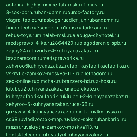
antenna-highly.ru
mine-lab-msk.ru
1-mus.ru
3-sex-porn.ru
ban-damn.ru
purse-factory.ru
viagra-tablet.ru
fasbags.ru
adler-jun.ru
bandamn.ru
fincontech.ru
3sexporn.ru
1mus.ru
darksand.ru
rebus-toys.ru
minelab-msk.ru
alabuga-cityhotel.ru
medsprawo-4-ka.ru
2864420.ru
blagodarenie-spb.ru
zajmy24.ru
tovudyi-4-kuhnyanazakaz.ru
brazzerscom.ru
medsprawo4ka.ru
xehyroo5kuhnyanazakaz.ru
fabrikayfabrikaefabrika.ru
vskrytie-zamkov-moskva-113.ru
biletnadom.ru
zed-online.ru
pimchax.ru
brazzers-hd.ru
z-host.ru
kitubeu2kuhnyanazakaz.ru
naperekate.ru
kuhnyaofabrikaufabrik.ru
kitubeu-2-kuhnyanazakaz.ru
xehyroo-5-kuhnyanazakaz.ru
cs-68.ru
guzywia-4-kuhnyanazakaz.ru
mir-tk.ru
vlknrussia.ru
cs68.ru
vladivostok-map.ru
video-seks.ru
bankaribi.ru
raszar.ru
vskrytie-zamkov-moskva113.ru
lipetsktelecom.ru
tovudyi4kuhnyanazakaz.ru