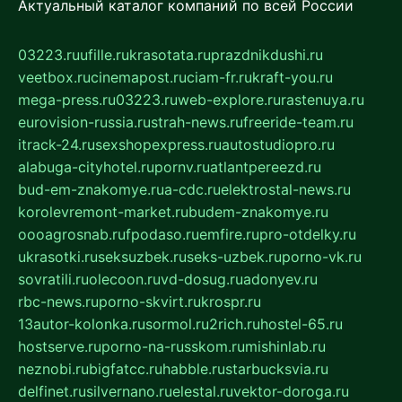
Актуальный каталог компаний по всей России
03223.ru
ufille.ru
krasotata.ru
prazdnikdushi.ru
veetbox.ru
cinemapost.ru
ciam-fr.ru
kraft-you.ru
mega-press.ru
03223.ru
web-explore.ru
rastenuya.ru
eurovision-russia.ru
strah-news.ru
freeride-team.ru
itrack-24.ru
sexshopexpress.ru
autostudiopro.ru
alabuga-cityhotel.ru
pornv.ru
atlantpereezd.ru
bud-em-znakomye.ru
a-cdc.ru
elektrostal-news.ru
korolevremont-market.ru
budem-znakomye.ru
oooagrosnab.ru
fpodaso.ru
emfire.ru
pro-otdelky.ru
ukrasotki.ru
seksuzbek.ru
seks-uzbek.ru
porno-vk.ru
sovratili.ru
olecoon.ru
vd-dosug.ru
adonyev.ru
rbc-news.ru
porno-skvirt.ru
krospr.ru
13autor-kolonka.ru
sormol.ru
2rich.ru
hostel-65.ru
hostserve.ru
porno-na-russkom.ru
mishinlab.ru
neznobi.ru
bigfatcc.ru
habble.ru
starbucksvia.ru
delfinet.ru
silvernano.ru
elestal.ru
vektor-doroga.ru