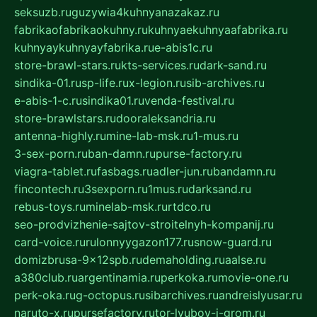
seksuzb.ru
guzywia4kuhnyanazakaz.ru
fabrikaofabrikaokuhny.ru
kuhnyaekuhnyaafabrika.ru
kuhnyaykuhnyayfabrika.ru
e-abis1c.ru
store-brawl-stars.ru
kts-services.ru
dark-sand.ru
sindika-01.ru
sp-life.ru
x-legion.ru
sib-archives.ru
e-abis-1-c.ru
sindika01.ru
venda-festival.ru
store-brawlstars.ru
dooraleksandria.ru
antenna-highly.ru
mine-lab-msk.ru
1-mus.ru
3-sex-porn.ru
ban-damn.ru
purse-factory.ru
viagra-tablet.ru
fasbags.ru
adler-jun.ru
bandamn.ru
fincontech.ru
3sexporn.ru
1mus.ru
darksand.ru
rebus-toys.ru
minelab-msk.ru
rtdco.ru
seo-prodvizhenie-sajtov-stroitelnyh-kompanij.ru
card-voice.ru
rulonnyygazon177.ru
snow-guard.ru
domizbrusa-9x12spb.ru
demaholding.ru
aalse.ru
a380club.ru
argentinamia.ru
perkoka.ru
movie-one.ru
perk-oka.ru
g-octopus.ru
sibarchives.ru
andreislyusar.ru
naruto-x.ru
pursefactory.ru
tor-lyubov-i-grom.ru