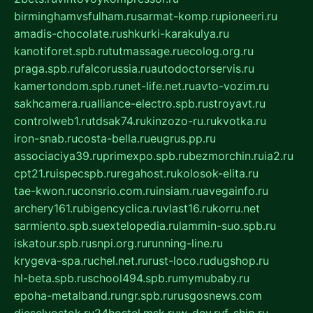
birminghamvsfulham.ru
sarmat-komp.ru
pioneeri.ru
amadis-chocolate.ru
shkurki-karakulya.ru
kanotiforet.spb.ru
tutmassage.ru
ecolog.org.ru
praga.spb.ru
falcorussia.ru
autodoctorservis.ru
kamertondom.spb.ru
net-life.net.ru
avto-vozim.ru
sakhcamera.ru
alliance-electro.spb.ru
stroyavt.ru
controlweb1.ru
tdsak74.ru
kinzozo-ru.ru
kvotka.ru
iron-snab.ru
costa-bella.ru
eugrus.pp.ru
associaciya39.ru
primexpo.spb.ru
bezmorchin.ru
ia2.ru
cpt21.ru
ispecspb.ru
regahost.ru
kolosok-elita.ru
tae-kwon.ru
consrio.com.ru
insiam.ru
avegainfo.ru
archery161.ru
bigencyclica.ru
vlast16.ru
korru.net
sarmiento.spb.su
extelopedia.ru
lammin-suo.spb.ru
iskatour.spb.ru
snpi.org.ru
running-line.ru
krygeva-spa.ru
chel.net.ru
rust-loco.ru
dugshop.ru
hl-beta.spb.ru
school494.spb.ru
mymubaby.ru
epoha-metalband.ru
ngr.spb.ru
rusgosnews.com