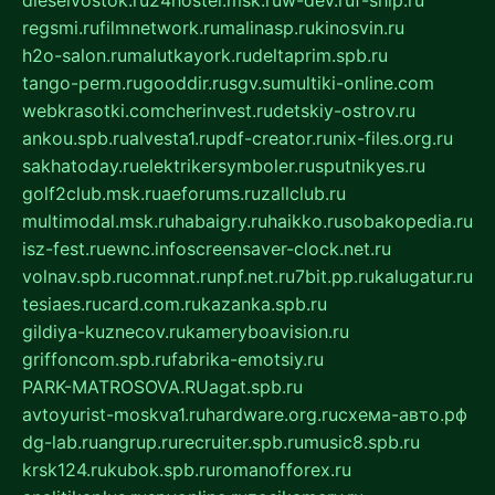
dieselvostok.ru
24hostel.msk.ru
w-dev.ru
f-ship.ru
regsmi.ru
filmnetwork.ru
malinasp.ru
kinosvin.ru
h2o-salon.ru
malutkayork.ru
deltaprim.spb.ru
tango-perm.ru
gooddir.ru
sgv.su
multiki-online.com
webkrasotki.com
cherinvest.ru
detskiy-ostrov.ru
ankou.spb.ru
alvesta1.ru
pdf-creator.ru
nix-files.org.ru
sakhatoday.ru
elektrikersymboler.ru
sputnikyes.ru
golf2club.msk.ru
aeforums.ru
zallclub.ru
multimodal.msk.ru
habaigry.ru
haikko.ru
sobakopedia.ru
isz-fest.ru
ewnc.info
screensaver-clock.net.ru
volnav.spb.ru
comnat.ru
npf.net.ru
7bit.pp.ru
kalugatur.ru
tesiaes.ru
card.com.ru
kazanka.spb.ru
gildiya-kuznecov.ru
kameryboavision.ru
griffoncom.spb.ru
fabrika-emotsiy.ru
PARK-MATROSOVA.RU
agat.spb.ru
avtoyurist-moskva1.ru
hardware.org.ru
схема-авто.рф
dg-lab.ru
angrup.ru
recruiter.spb.ru
music8.spb.ru
krsk124.ru
kubok.spb.ru
romanofforex.ru