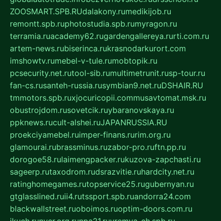
ZOOSMART.SPB.RU
dalakony.ru
medikijob.ru
remontt.spb.ru
photostudia.spb.ru
myragon.ru
terramia.ru
academy62.ru
gardengallereya.ru
rti.com.ru
artem-news.ru
biserinca.ru
krasnodarkurort.com
imshowtv.ru
mebel-v-tule.ru
mobtopik.ru
pcsecurity.net.ru
tool-sib.ru
multimetrunit.ru
sp-tour.ru
fan-cs.ru
santeh-russia.ru
symbian9.net.ru
DSHAIR.RU
tmmotors.spb.ru
xjocuricopii.com
musavtomat.msk.ru
obustrojdom.ru
sovetcik.ru
ybaranovskaya.ru
ppknews.ru
cult-alshei.ru
JAPANRUSSIA.RU
proekciyamebel.ru
imper-finans.ru
rim.org.ru
glamourai.ru
brassminus.ru
zabor-pro.ru
ftn.pp.ru
dorogoe58.ru
laimengpacker.ru
kuzova-zapchasti.ru
sageerp.ru
taxodrom.ru
dsrazvitie.ru
hardcity.net.ru
ratinghomegames.ru
topservice25.ru
gubernyan.ru
gtglasslined.ru
ii4.ru
tssport.spb.ru
andorra24.com
blackwallstreet.ru
oboimos.ru
optim-doors.com.ru
ikuch.ru
nycr.org.ru
npa21.ru
vremya-ch.spb.ru