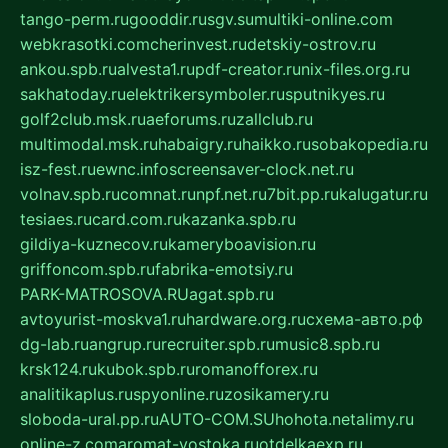
tango-perm.ru
gooddir.ru
sgv.su
multiki-online.com
webkrasotki.com
cherinvest.ru
detskiy-ostrov.ru
ankou.spb.ru
alvesta1.ru
pdf-creator.ru
nix-files.org.ru
sakhatoday.ru
elektrikersymboler.ru
sputnikyes.ru
golf2club.msk.ru
aeforums.ru
zallclub.ru
multimodal.msk.ru
habaigry.ru
haikko.ru
sobakopedia.ru
isz-fest.ru
ewnc.info
screensaver-clock.net.ru
volnav.spb.ru
comnat.ru
npf.net.ru
7bit.pp.ru
kalugatur.ru
tesiaes.ru
card.com.ru
kazanka.spb.ru
gildiya-kuznecov.ru
kameryboavision.ru
griffoncom.spb.ru
fabrika-emotsiy.ru
PARK-MATROSOVA.RU
agat.spb.ru
avtoyurist-moskva1.ru
hardware.org.ru
схема-авто.рф
dg-lab.ru
angrup.ru
recruiter.spb.ru
music8.spb.ru
krsk124.ru
kubok.spb.ru
romanofforex.ru
analitikaplus.ru
spyonline.ru
zosikamery.ru
sloboda-ural.pp.ru
AUTO-COM.SU
hohota.net
alimy.ru
online-z.com
aromat-vostoka.ru
otdelkaexp.ru