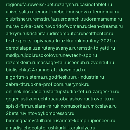
regionufa.ru
weiss-bet.ru
zaryna.ru
casinotablet.ru
universalia.ru
remont-mebeli-moscow.ru
termomur.ru
clubfisher.ru
remstirufa.ru
erdamchi.ru
doramamama.ru
muraviovka-park.ru
worldofwoman.ru
clean-dreams.ru
arkrym.ru
kristinita.ru
dircomputer.ru
healthenter.ru
textexperts.ru
pivnaya-kruzhka.ru
kinofilmy-2021.ru
demolalapaluza.ru
tanyavanya.ru
remstir-tolyatti.ru
msdip.ru
jdol.ru
sokolovr.ru
newtech-spb.ru
rezemkleim.ru
massage-tai.ru
seonub.ru
zvonitut.ru
biolisichka24.ru
mncraft-download.ru
algoritm-sistema.ru
godflesh.ru
ru-industria.ru
zebra-tlt.ru
okna-proficom.ru
erynok.ru
onlinekinospace.ru
startupstudio-fefu.ru
zarges-ru.ru
gegenjustizunrecht.ru
autobalashov.ru
utrovortu.ru
spiski-firm.ru
elara-m.ru
kinomusorka.ru
mkcslava.ru
2bets.ru
vintovoykompressor.ru
birminghamvsfulham.ru
sarmat-komp.ru
pioneeri.ru
amadis-chocolate.ru
shkurki-karakulya.ru