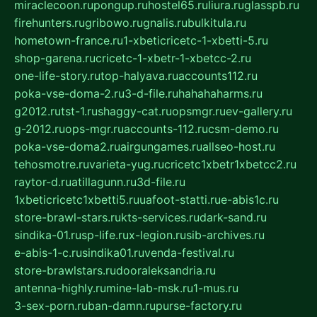
miraclecoon.ru
pongup.ru
hostel65.ru
liura.ru
glasspb.ru
firehunters.ru
gribowo.ru
gnalis.ru
bulkitula.ru
hometown-france.ru
1-xbeticricetc-1-xbetti-5.ru
shop-garena.ru
cricetc-1-xbetr-1-xbetcc-2.ru
one-life-story.ru
top-halyava.ru
accounts112.ru
poka-vse-doma-2.ru
3-d-file.ru
hahahaharms.ru
g2012.ru
tst-1.ru
shaggy-cat.ru
opsmgr.ru
ev-gallery.ru
g-2012.ru
ops-mgr.ru
accounts-112.ru
csm-demo.ru
poka-vse-doma2.ru
airgungames.ru
allseo-host.ru
tehosmotre.ru
varieta-yug.ru
cricetc1xbetr1xbetcc2.ru
raytor-d.ru
atillagunn.ru
3d-file.ru
1xbeticricetc1xbetti5.ru
uafoot-statti.ru
e-abis1c.ru
store-brawl-stars.ru
kts-services.ru
dark-sand.ru
sindika-01.ru
sp-life.ru
x-legion.ru
sib-archives.ru
e-abis-1-c.ru
sindika01.ru
venda-festival.ru
store-brawlstars.ru
dooraleksandria.ru
antenna-highly.ru
mine-lab-msk.ru
1-mus.ru
3-sex-porn.ru
ban-damn.ru
purse-factory.ru