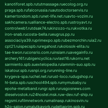
kanotiforet.spb.ru
tutmassage.ru
ecolog.org.ru
praga.spb.ru
falcorussia.ru
autodoctorservis.ru
kamertondom.spb.ru
net-life.net.ru
avto-vozim.ru
sakhcamera.ru
alliance-electro.spb.ru
stroyavt.ru
controlweb1.ru
tdsak74.ru
kinzozo-ru.ru
kvotka.ru
iron-snab.ru
costa-bella.ru
eugrus.pp.ru
associaciya39.ru
primexpo.spb.ru
bezmorchin.ru
ia2.ru
cpt21.ru
ispecspb.ru
regahost.ru
kolosok-elita.ru
tae-kwon.ru
consrio.com.ru
insiam.ru
avegainfo.ru
archery161.ru
bigencyclica.ru
vlast16.ru
korru.net
sarmiento.spb.su
extelopedia.ru
lammin-suo.spb.ru
iskatour.spb.ru
snpi.org.ru
running-line.ru
krygeva-spa.ru
chel.net.ru
rust-loco.ru
dugshop.ru
hl-beta.spb.ru
school494.spb.ru
mymubaby.ru
epoha-metalband.ru
ngr.spb.ru
rusgosnews.com
dieselvostok.ru
24hostel.msk.ru
w-dev.ru
f-ship.ru
regsmi.ru
filmnetwork.ru
malinasp.ru
kinosvin.ru
h2o-salon.ru
malutkayork.ru
deltaprim.spb.ru