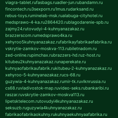
viagra-tablet.ru
fasbags.ru
adler-jun.ru
bandamn.ru
fincontech.ru
3sexporn.ru
1mus.ru
darksand.ru
rebus-toys.ru
minelab-msk.ru
alabuga-cityhotel.ru
medsprawo-4-ka.ru
2864420.ru
blagodarenie-spb.ru
zajmy24.ru
tovudyi-4-kuhnyanazakaz.ru
brazzerscom.ru
medsprawo4ka.ru
xehyroo5kuhnyanazakaz.ru
fabrikayfabrikaefabrika.ru
vskrytie-zamkov-moskva-113.ru
biletnadom.ru
zed-online.ru
pimchax.ru
brazzers-hd.ru
z-host.ru
kitubeu2kuhnyanazakaz.ru
naperekate.ru
kuhnyaofabrikaufabrik.ru
kitubeu-2-kuhnyanazakaz.ru
xehyroo-5-kuhnyanazakaz.ru
cs-68.ru
guzywia-4-kuhnyanazakaz.ru
mir-tk.ru
vlknrussia.ru
cs68.ru
vladivostok-map.ru
video-seks.ru
bankaribi.ru
raszar.ru
vskrytie-zamkov-moskva113.ru
lipetsktelecom.ru
tovudyi4kuhnyanazakaz.ru
seksuzb.ru
guzywia4kuhnyanazakaz.ru
fabrikaofabrikaokuhny.ru
kuhnyaekuhnyaafabrika.ru