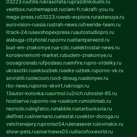
03223.ru
ufille.ru
krasotata.ru
prazdnikdushi.ru
veetbox.ru
cinemapost.ru
ciam-fr.ru
kraft-you.ru
mega-press.ru
03223.ru
web-explore.ru
rastenuya.ru
eurovision-russia.ru
strah-news.ru
freeride-team.ru
itrack-24.ru
sexshopexpress.ru
autostudiopro.ru
alabuga-cityhotel.ru
pornv.ru
atlantpereezd.ru
bud-em-znakomye.ru
a-cdc.ru
elektrostal-news.ru
korolevremont-market.ru
budem-znakomye.ru
oooagrosnab.ru
fpodaso.ru
emfire.ru
pro-otdelky.ru
ukrasotki.ru
seksuzbek.ru
seks-uzbek.ru
porno-vk.ru
sovratili.ru
olecoon.ru
vd-dosug.ru
adonyev.ru
rbc-news.ru
porno-skvirt.ru
krospr.ru
13autor-kolonka.ru
sormol.ru
2rich.ru
hostel-65.ru
hostserve.ru
porno-na-russkom.ru
mishinlab.ru
neznobi.ru
bigfatcc.ru
habble.ru
starbucksvia.ru
delfinet.ru
silvernano.ru
elestal.ru
vektor-doroga.ru
velotrenajery.ru
pronso54.ru
lenasever.ru
lovinskix.ru
show-pets.ru
smartnews03.ru
discofoxworld.ru