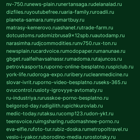
nv-750.ru
news-plain.ru
nertansaga.ru
delanalad.ru
dizfiles.ru
youtubefree.ru
aria-family.ru
roadli.ru
planeta-samara.ru
mysmartbuy.ru
matrasy-kemerovo.ru
ashanet.ru
trade-farm.ru
dotcustoms.ru
domizbrusa9x12spb.ru
autodamp.ru
narasimha.ru
djcommodities.ru
nv750.ru
x-ton.ru
newsplain.ru
cardvoice.ru
modopaper.ru
manunae.ru
gbget.ru
alfeihavsalnassr.ru
madoma.ru
tajuncos.ru
petrovkasports.ru
porno-online-besplatno.ru
splclub.ru
york-life.ru
doroga-expo.ru
ribery.ru
cleanmedicine.ru
slovar-ivrit.ru
porno-video-besplatno.ru
seks-365.ru
ovucontrol.ru
sloty-igrovyye-avtomaty.ru
ru-industriya.ru
russkoe-porno-besplatno.ru
belgorod-day.ru
digilith.ru
pichkurovlab.ru
medic-today.ru
taksu.ru
comp123.ru
don-ykt.ru
teensvoice.ru
imgsharing.ru
domashnee-porno.ru
eva-elfie.ru
foto-tur.ru
biz-doska.ru
metropoltravel.ru
veslo-i-yakor.ru
borodino-media.ru
rostotsky.ru