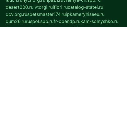
desert000.ru
ivtorgi.ru
ifiori.ru
catalog-statei.ru
dcv.org.ru
spetsmaster174.ru
ipkameryhiseeu.ru
dum26.ru
ruspol.spb.ru
fr-opendp.ru
kam-solnyshko.ru
cheyenne-arapaho.ru
sevzapmetal.spb.ru
ted-lapidus.spb.ru
parasite-eliminator.ru
sigma-complete.ru
modernworld.ru
dama-moda.ru
eholot-group.ru
sk-nvkz.ru
DRONGOLD.RU
democratia2.ru
i-farmer.ru
mass-sport.org
jablonex.spb.ru
bookmess.ru
linkword.ru
refineua.com.ru
cs-spec.net.ru
altay-mebel.ru
DNK-THEATRE.RU
mechaniks.spb.ru
ipcamtechage.ru
skosta.ru
a-sun.ru
stroy-ldsp.ru
snowlands.org.ru
childrensshoes.ru
mrlizzy.ru
mebelsofiakrd.ru
bulizhenko.ru
rumantick.net.ru
mtszerno.ru
daily-fishing.ru
glushiteli-v-spb.ru
megasat.org.ru
localization.net.ru
flyingfish.pp.ru
ds5teremok.ru
aclib.spb.ru
komissionka30.ru
mag-profit.ru