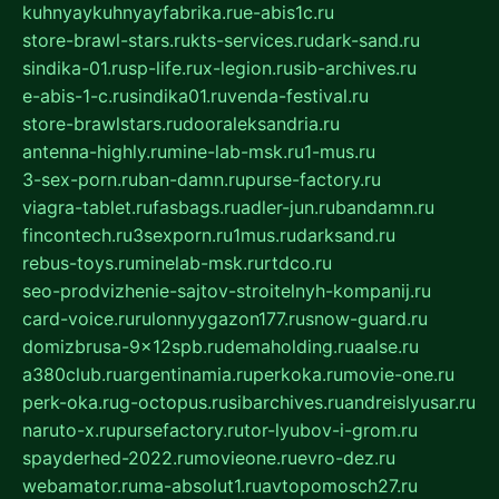
kuhnyaykuhnyayfabrika.ru
e-abis1c.ru
store-brawl-stars.ru
kts-services.ru
dark-sand.ru
sindika-01.ru
sp-life.ru
x-legion.ru
sib-archives.ru
e-abis-1-c.ru
sindika01.ru
venda-festival.ru
store-brawlstars.ru
dooraleksandria.ru
antenna-highly.ru
mine-lab-msk.ru
1-mus.ru
3-sex-porn.ru
ban-damn.ru
purse-factory.ru
viagra-tablet.ru
fasbags.ru
adler-jun.ru
bandamn.ru
fincontech.ru
3sexporn.ru
1mus.ru
darksand.ru
rebus-toys.ru
minelab-msk.ru
rtdco.ru
seo-prodvizhenie-sajtov-stroitelnyh-kompanij.ru
card-voice.ru
rulonnyygazon177.ru
snow-guard.ru
domizbrusa-9x12spb.ru
demaholding.ru
aalse.ru
a380club.ru
argentinamia.ru
perkoka.ru
movie-one.ru
perk-oka.ru
g-octopus.ru
sibarchives.ru
andreislyusar.ru
naruto-x.ru
pursefactory.ru
tor-lyubov-i-grom.ru
spayderhed-2022.ru
movieone.ru
evro-dez.ru
webamator.ru
ma-absolut1.ru
avtopomosch27.ru