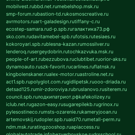
mobilvest.ru
bbd.net.ru
mebelshop.msk.ru
smp-forum.ru
bastion-td.ru
kosmoscreative.ru
avrmotors.ru
art-galadesign.ru
tiffany-c.ru
ecostep-samara.ru
d-p.spb.ru
галактика73.рф
sko.com.ru
davitamebel-spb.ru
fotsis.ru
tesiaes.ru
kokoroyari.spb.ru
blesna-kazan.ru
mossilver.ru
lenderoq.ru
sergeydobrin.ru
tochkazvuka.msk.ru
people-of-art.ru
bezzubova.ru
clubtibet.ru
orior-aks.ru
dynamoauto.ru
szk-favorit.ru
carlines.ru
flatnsk.ru
kingbolenskaner.ru
alex-motor.ru
astroline.net.ru
act1.spb.ru
polyglot.com.ru
gidlipetsk.ru
ooo-driada.ru
detsad125.ru
mir-zdoroviya.ru
bruslanovo.ru
siterem.ru
council.spb.ru
лодкипатриот.рф
kafekolizey.ru
iclub.net.ru
gazon-easy.ru
sugarepilekb.ru
grinox.ru
pylesostineco.ru
msts-ozarenie.ru
kameryjooan.ru
artemovskij.ru
dopler.spb.ru
aid70.ru
metall-perm.ru
ndm.msk.ru
ratingzooshop.ru
apiaccess.ru
globalautotrade.info
bezverhovskoe.ru
drsschool.ru