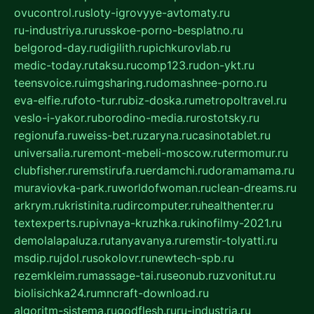
ovucontrol.ru
sloty-igrovyye-avtomaty.ru
ru-industriya.ru
russkoe-porno-besplatno.ru
belgorod-day.ru
digilith.ru
pichkurovlab.ru
medic-today.ru
taksu.ru
comp123.ru
don-ykt.ru
teensvoice.ru
imgsharing.ru
domashnee-porno.ru
eva-elfie.ru
foto-tur.ru
biz-doska.ru
metropoltravel.ru
veslo-i-yakor.ru
borodino-media.ru
rostotsky.ru
regionufa.ru
weiss-bet.ru
zaryna.ru
casinotablet.ru
universalia.ru
remont-mebeli-moscow.ru
termomur.ru
clubfisher.ru
remstirufa.ru
erdamchi.ru
doramamama.ru
muraviovka-park.ru
worldofwoman.ru
clean-dreams.ru
arkrym.ru
kristinita.ru
dircomputer.ru
healthenter.ru
textexperts.ru
pivnaya-kruzhka.ru
kinofilmy-2021.ru
demolalapaluza.ru
tanyavanya.ru
remstir-tolyatti.ru
msdip.ru
jdol.ru
sokolovr.ru
newtech-spb.ru
rezemkleim.ru
massage-tai.ru
seonub.ru
zvonitut.ru
biolisichka24.ru
mncraft-download.ru
algoritm-sistema.ru
godflesh.ru
ru-industria.ru