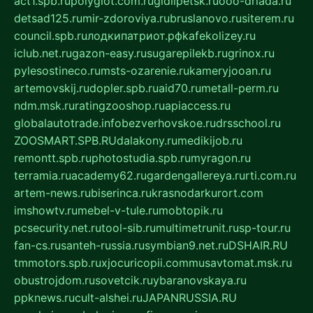
act1.spb.ru
polyglot.com.ru
gidlipetsk.ru
ooo-driada.ru
detsad125.ru
mir-zdoroviya.ru
bruslanovo.ru
siterem.ru
council.spb.ru
лодкипатриот.рф
kafekolizey.ru
iclub.net.ru
gazon-easy.ru
sugarepilekb.ru
grinox.ru
pylesostineco.ru
msts-ozarenie.ru
kameryjooan.ru
artemovskij.ru
dopler.spb.ru
aid70.ru
metall-perm.ru
ndm.msk.ru
ratingzooshop.ru
apiaccess.ru
globalautotrade.info
bezverhovskoe.ru
drsschool.ru
ZOOSMART.SPB.RU
dalakony.ru
medikijob.ru
remontt.spb.ru
photostudia.spb.ru
myragon.ru
terramia.ru
academy62.ru
gardengallereya.ru
rti.com.ru
artem-news.ru
biserinca.ru
krasnodarkurort.com
imshowtv.ru
mebel-v-tule.ru
mobtopik.ru
pcsecurity.net.ru
tool-sib.ru
multimetrunit.ru
sp-tour.ru
fan-cs.ru
santeh-russia.ru
symbian9.net.ru
DSHAIR.RU
tmmotors.spb.ru
xjocuricopii.com
musavtomat.msk.ru
obustrojdom.ru
sovetcik.ru
ybaranovskaya.ru
ppknews.ru
cult-alshei.ru
JAPANRUSSIA.RU