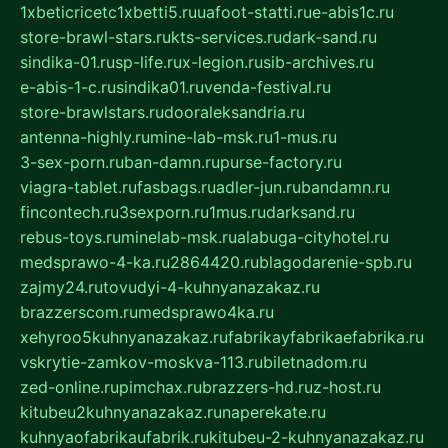
1xbeticricetc1xbetti5.ru
uafoot-statti.ru
e-abis1c.ru
store-brawl-stars.ru
kts-services.ru
dark-sand.ru
sindika-01.ru
sp-life.ru
x-legion.ru
sib-archives.ru
e-abis-1-c.ru
sindika01.ru
venda-festival.ru
store-brawlstars.ru
dooraleksandria.ru
antenna-highly.ru
mine-lab-msk.ru
1-mus.ru
3-sex-porn.ru
ban-damn.ru
purse-factory.ru
viagra-tablet.ru
fasbags.ru
adler-jun.ru
bandamn.ru
fincontech.ru
3sexporn.ru
1mus.ru
darksand.ru
rebus-toys.ru
minelab-msk.ru
alabuga-cityhotel.ru
medsprawo-4-ka.ru
2864420.ru
blagodarenie-spb.ru
zajmy24.ru
tovudyi-4-kuhnyanazakaz.ru
brazzerscom.ru
medsprawo4ka.ru
xehyroo5kuhnyanazakaz.ru
fabrikayfabrikaefabrika.ru
vskrytie-zamkov-moskva-113.ru
biletnadom.ru
zed-online.ru
pimchax.ru
brazzers-hd.ru
z-host.ru
kitubeu2kuhnyanazakaz.ru
naperekate.ru
kuhnyaofabrikaufabrik.ru
kitubeu-2-kuhnyanazakaz.ru