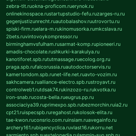
zebra-tlt.ru
okna-proficom.ru
erynok.ru
onlinekinospace.ru
startupstudio-fefu.ru
zarges-ru.ru
gegenjustizunrecht.ru
autobalashov.ru
utrovortu.ru
spiski-firm.ru
elara-m.ru
kinomusorka.ru
mkcslava.ru
2bets.ru
vintovoykompressor.ru
birminghamvsfulham.ru
sarmat-komp.ru
pioneeri.ru
amadis-chocolate.ru
shkurki-karakulya.ru
kanotiforet.spb.ru
tutmassage.ru
ecolog.org.ru
praga.spb.ru
falcorussia.ru
autodoctorservis.ru
kamertondom.spb.ru
net-life.net.ru
avto-vozim.ru
sakhcamera.ru
alliance-electro.spb.ru
stroyavt.ru
controlweb1.ru
tdsak74.ru
kinzozo-ru.ru
kvotka.ru
iron-snab.ru
costa-bella.ru
eugrus.pp.ru
associaciya39.ru
primexpo.spb.ru
bezmorchin.ru
ia2.ru
cpt21.ru
ispecspb.ru
regahost.ru
kolosok-elita.ru
tae-kwon.ru
consrio.com.ru
insiam.ru
avegainfo.ru
archery161.ru
bigencyclica.ru
vlast16.ru
korru.net
sarmiento.spb.su
extelopedia.ru
lammin-suo.spb.ru