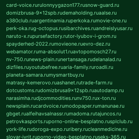
card-voice.ru
rulonnyygazon177.ru
snow-guard.ru
domizbrusa-9x12spb.ru
demaholding.ru
aalse.ru
a380club.ru
argentinamia.ru
perkoka.ru
movie-one.ru
perk-oka.ru
g-octopus.ru
sibarchives.ru
andreislyusar.ru
naruto-x.ru
pursefactory.ru
tor-lyubov-i-grom.ru
spayderhed-2022.ru
movieone.ru
evro-dez.ru
webamator.ru
ma-absolut1.ru
avtopomosch27.ru
nv-750.ru
news-plain.ru
nertansaga.ru
delanalad.ru
dizfiles.ru
youtubefree.ru
aria-family.ru
roadli.ru
planeta-samara.ru
mysmartbuy.ru
matrasy-kemerovo.ru
ashanet.ru
trade-farm.ru
dotcustoms.ru
domizbrusa9x12spb.ru
autodamp.ru
narasimha.ru
djcommodities.ru
nv750.ru
x-ton.ru
newsplain.ru
cardvoice.ru
modopaper.ru
manunae.ru
gbget.ru
alfeihavsalnassr.ru
madoma.ru
tajuncos.ru
petrovkasports.ru
porno-online-besplatno.ru
splclub.ru
york-life.ru
doroga-expo.ru
ribery.ru
cleanmedicine.ru
slovar-ivrit.ru
porno-video-besplatno.ru
seks-365.ru