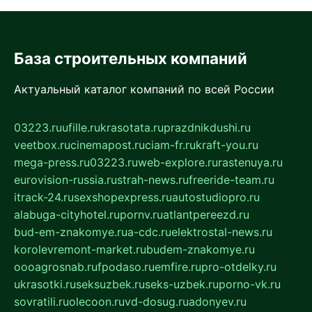
База строительных компаний
Актуальный каталог компаний по всей России
03223.ru
ufille.ru
krasotata.ru
prazdnikdushi.ru
veetbox.ru
cinemapost.ru
ciam-fr.ru
kraft-you.ru
mega-press.ru
03223.ru
web-explore.ru
rastenuya.ru
eurovision-russia.ru
strah-news.ru
freeride-team.ru
itrack-24.ru
sexshopexpress.ru
autostudiopro.ru
alabuga-cityhotel.ru
pornv.ru
atlantpereezd.ru
bud-em-znakomye.ru
a-cdc.ru
elektrostal-news.ru
korolevremont-market.ru
budem-znakomye.ru
oooagrosnab.ru
fpodaso.ru
emfire.ru
pro-otdelky.ru
ukrasotki.ru
seksuzbek.ru
seks-uzbek.ru
porno-vk.ru
sovratili.ru
olecoon.ru
vd-dosug.ru
adonyev.ru