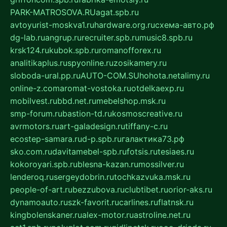
PARK-MATROSOVA.RU
agat.spb.ru
avtoyurist-moskva1.ru
hardware.org.ru
схема-авто.рф
dg-lab.ru
angrup.ru
recruiter.spb.ru
music8.spb.ru
krsk124.ru
kubok.spb.ru
romanofforex.ru
analitikaplus.ru
spyonline.ru
zosikamery.ru
sloboda-ural.pp.ru
AUTO-COM.SU
hohota.net
alimy.ru
online-z.com
aromat-vostoka.ru
otdelkaexp.ru
mobilvest.ru
bbd.net.ru
mebelshop.msk.ru
smp-forum.ru
bastion-td.ru
kosmoscreative.ru
avrmotors.ru
art-galadesign.ru
tiffany-c.ru
ecostep-samara.ru
d-p.spb.ru
галактика73.рф
sko.com.ru
davitamebel-spb.ru
fotsis.ru
tesiaes.ru
kokoroyari.spb.ru
blesna-kazan.ru
mossilver.ru
lenderoq.ru
sergeydobrin.ru
tochkazvuka.msk.ru
people-of-art.ru
bezzubova.ru
clubtibet.ru
orior-aks.ru
dynamoauto.ru
szk-favorit.ru
carlines.ru
flatnsk.ru
kingbolenskaner.ru
alex-motor.ru
astroline.net.ru