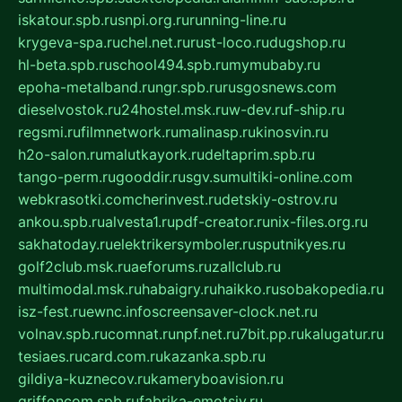
iskatour.spb.ru
snpi.org.ru
running-line.ru
krygeva-spa.ru
chel.net.ru
rust-loco.ru
dugshop.ru
hl-beta.spb.ru
school494.spb.ru
mymubaby.ru
epoha-metalband.ru
ngr.spb.ru
rusgosnews.com
dieselvostok.ru
24hostel.msk.ru
w-dev.ru
f-ship.ru
regsmi.ru
filmnetwork.ru
malinasp.ru
kinosvin.ru
h2o-salon.ru
malutkayork.ru
deltaprim.spb.ru
tango-perm.ru
gooddir.ru
sgv.su
multiki-online.com
webkrasotki.com
cherinvest.ru
detskiy-ostrov.ru
ankou.spb.ru
alvesta1.ru
pdf-creator.ru
nix-files.org.ru
sakhatoday.ru
elektrikersymboler.ru
sputnikyes.ru
golf2club.msk.ru
aeforums.ru
zallclub.ru
multimodal.msk.ru
habaigry.ru
haikko.ru
sobakopedia.ru
isz-fest.ru
ewnc.info
screensaver-clock.net.ru
volnav.spb.ru
comnat.ru
npf.net.ru
7bit.pp.ru
kalugatur.ru
tesiaes.ru
card.com.ru
kazanka.spb.ru
gildiya-kuznecov.ru
kameryboavision.ru
griffoncom.spb.ru
fabrika-emotsiy.ru