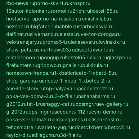
rbc-news.ru
porno-skvirt.ru
krospr.ru
13autor-kolonka.ru
sormol.ru
2rich.ru
hostel-65.ru
hostserve.ru
porno-na-russkom.ru
mishinlab.ru
neznobi.ru
bigfatcc.ru
habble.ru
starbucksvia.ru
delfinet.ru
silvernano.ru
elestal.ru
vektor-doroga.ru
velotrenajery.ru
pronso54.ru
lenasever.ru
lovinskix.ru
show-pets.ru
smartnews03.ru
discofoxworld.ru
miraclecoon.ru
pongup.ru
hostel65.ru
liura.ru
glasspb.ru
firehunters.ru
gribowo.ru
gnalis.ru
bulkitula.ru
hometown-france.ru
1-xbeticricetc-1-xbetti-5.ru
shop-garena.ru
cricetc-1-xbetr-1-xbetcc-2.ru
one-life-story.ru
top-halyava.ru
accounts112.ru
poka-vse-doma-2.ru
3-d-file.ru
hahahaharms.ru
g2012.ru
tst-1.ru
shaggy-cat.ru
opsmgr.ru
ev-gallery.ru
g-2012.ru
ops-mgr.ru
accounts-112.ru
csm-demo.ru
poka-vse-doma2.ru
airgungames.ru
allseo-host.ru
tehosmotre.ru
varieta-yug.ru
cricetc1xbetr1xbetcc2.ru
raytor-d.ru
atillagunn.ru
3d-file.ru