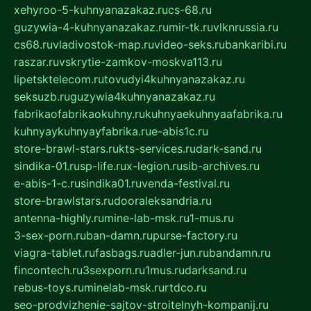
xehyroo-5-kuhnyanazakaz.ru
cs-68.ru
guzywia-4-kuhnyanazakaz.ru
mir-tk.ru
vlknrussia.ru
cs68.ru
vladivostok-map.ru
video-seks.ru
bankaribi.ru
raszar.ru
vskrytie-zamkov-moskva113.ru
lipetsktelecom.ru
tovudyi4kuhnyanazakaz.ru
seksuzb.ru
guzywia4kuhnyanazakaz.ru
fabrikaofabrikaokuhny.ru
kuhnyaekuhnyaafabrika.ru
kuhnyaykuhnyayfabrika.ru
e-abis1c.ru
store-brawl-stars.ru
kts-services.ru
dark-sand.ru
sindika-01.ru
sp-life.ru
x-legion.ru
sib-archives.ru
e-abis-1-c.ru
sindika01.ru
venda-festival.ru
store-brawlstars.ru
dooraleksandria.ru
antenna-highly.ru
mine-lab-msk.ru
1-mus.ru
3-sex-porn.ru
ban-damn.ru
purse-factory.ru
viagra-tablet.ru
fasbags.ru
adler-jun.ru
bandamn.ru
fincontech.ru
3sexporn.ru
1mus.ru
darksand.ru
rebus-toys.ru
minelab-msk.ru
rtdco.ru
seo-prodvizhenie-sajtov-stroitelnyh-kompanij.ru