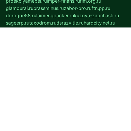
proekciyamebel.ru
imper-finans.ru
rim.org.ru
glamourai.ru
brassminus.ru
zabor-pro.ru
ftn.pp.ru
dorogoe58.ru
laimengpacker.ru
kuzova-zapchasti.ru
sageerp.ru
taxodrom.ru
dsrazvitie.ru
hardcity.net.ru
ratinghomegames.ru
topservice25.ru
gubernyan.ru
gtglasslined.ru
ii4.ru
tssport.spb.ru
andorra24.com
blackwallstreet.ru
oboimos.ru
optim-doors.com.ru
ikuch.ru
nycr.org.ru
npa21.ru
vremya-ch.spb.ru
desert000.ru
ivtorgi.ru
ifiori.ru
catalog-statei.ru
dcv.org.ru
spetsmaster174.ru
ipkameryhiseeu.ru
dum26.ru
ruspol.spb.ru
fr-opendp.ru
kam-solnyshko.ru
cheyenne-arapaho.ru
sevzapmetal.spb.ru
ted-lapidus.spb.ru
parasite-eliminator.ru
sigma-complete.ru
modernworld.ru
dama-moda.ru
eholot-group.ru
sk-nvkz.ru
DRONGOLD.RU
democratia2.ru
i-farmer.ru
mass-sport.org
jablonex.spb.ru
bookmess.ru
linkword.ru
refineua.com.ru
cs-spec.net.ru
altay-mebel.ru