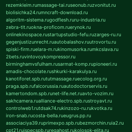
rezemkleim.ru
massage-tai.ru
seonub.ru
zvonitut.ru
biolisichka24.ru
mncraft-download.ru
algoritm-sistema.ru
godflesh.ru
ru-industria.ru
zebra-tlt.ru
okna-proficom.ru
erynok.ru
onlinekinospace.ru
startupstudio-fefu.ru
zarges-ru.ru
gegenjustizunrecht.ru
autobalashov.ru
utrovortu.ru
spiski-firm.ru
elara-m.ru
kinomusorka.ru
mkcslava.ru
2bets.ru
vintovoykompressor.ru
birminghamvsfulham.ru
sarmat-komp.ru
pioneeri.ru
amadis-chocolate.ru
shkurki-karakulya.ru
kanotiforet.spb.ru
tutmassage.ru
ecolog.org.ru
praga.spb.ru
falcorussia.ru
autodoctorservis.ru
kamertondom.spb.ru
net-life.net.ru
avto-vozim.ru
sakhcamera.ru
alliance-electro.spb.ru
stroyavt.ru
controlweb1.ru
tdsak74.ru
kinzozo-ru.ru
kvotka.ru
iron-snab.ru
costa-bella.ru
eugrus.pp.ru
associaciya39.ru
primexpo.spb.ru
bezmorchin.ru
ia2.ru
cpt21.ru
ispecspb.ru
regahost.ru
kolosok-elita.ru