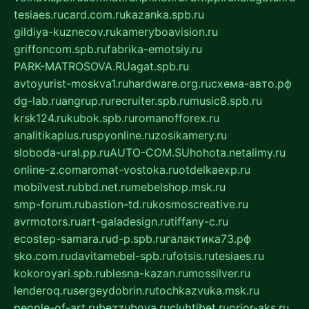
tesiaes.ru
card.com.ru
kazanka.spb.ru
gildiya-kuznecov.ru
kameryboavision.ru
griffoncom.spb.ru
fabrika-emotsiy.ru
PARK-MATROSOVA.RU
agat.spb.ru
avtoyurist-moskva1.ru
hardware.org.ru
схема-авто.рф
dg-lab.ru
angrup.ru
recruiter.spb.ru
music8.spb.ru
krsk124.ru
kubok.spb.ru
romanofforex.ru
analitikaplus.ru
spyonline.ru
zosikamery.ru
sloboda-ural.pp.ru
AUTO-COM.SU
hohota.net
alimy.ru
online-z.com
aromat-vostoka.ru
otdelkaexp.ru
mobilvest.ru
bbd.net.ru
mebelshop.msk.ru
smp-forum.ru
bastion-td.ru
kosmoscreative.ru
avrmotors.ru
art-galadesign.ru
tiffany-c.ru
ecostep-samara.ru
d-p.spb.ru
галактика73.рф
sko.com.ru
davitamebel-spb.ru
fotsis.ru
tesiaes.ru
kokoroyari.spb.ru
blesna-kazan.ru
mossilver.ru
lenderoq.ru
sergeydobrin.ru
tochkazvuka.msk.ru
people-of-art.ru
bezzubova.ru
clubtibet.ru
orior-aks.ru