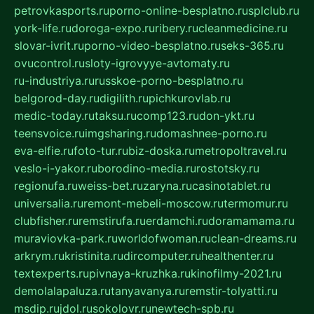
petrovkasports.ru
porno-online-besplatno.ru
splclub.ru
york-life.ru
doroga-expo.ru
ribery.ru
cleanmedicine.ru
slovar-ivrit.ru
porno-video-besplatno.ru
seks-365.ru
ovucontrol.ru
sloty-igrovyye-avtomaty.ru
ru-industriya.ru
russkoe-porno-besplatno.ru
belgorod-day.ru
digilith.ru
pichkurovlab.ru
medic-today.ru
taksu.ru
comp123.ru
don-ykt.ru
teensvoice.ru
imgsharing.ru
domashnee-porno.ru
eva-elfie.ru
foto-tur.ru
biz-doska.ru
metropoltravel.ru
veslo-i-yakor.ru
borodino-media.ru
rostotsky.ru
regionufa.ru
weiss-bet.ru
zaryna.ru
casinotablet.ru
universalia.ru
remont-mebeli-moscow.ru
termomur.ru
clubfisher.ru
remstirufa.ru
erdamchi.ru
doramamama.ru
muraviovka-park.ru
worldofwoman.ru
clean-dreams.ru
arkrym.ru
kristinita.ru
dircomputer.ru
healthenter.ru
textexperts.ru
pivnaya-kruzhka.ru
kinofilmy-2021.ru
demolalapaluza.ru
tanyavanya.ru
remstir-tolyatti.ru
msdip.ru
jdol.ru
sokolovr.ru
newtech-spb.ru