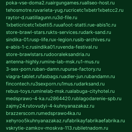
poka-vse-doma2.ru
airgungames.ru
allseo-host.ru
tehosmotre.ru
varieta-yug.ru
cricetc1xbetr1xbetcc2.ru
raytor-d.ru
atillagunn.ru
3d-file.ru
1xbeticricetc1xbetti5.ru
uafoot-statti.ru
e-abis1c.ru
store-brawl-stars.ru
kts-services.ru
dark-sand.ru
sindika-01.ru
sp-life.ru
x-legion.ru
sib-archives.ru
e-abis-1-c.ru
sindika01.ru
venda-festival.ru
store-brawlstars.ru
dooraleksandria.ru
antenna-highly.ru
mine-lab-msk.ru
1-mus.ru
3-sex-porn.ru
ban-damn.ru
purse-factory.ru
viagra-tablet.ru
fasbags.ru
adler-jun.ru
bandamn.ru
fincontech.ru
3sexporn.ru
1mus.ru
darksand.ru
rebus-toys.ru
minelab-msk.ru
alabuga-cityhotel.ru
medsprawo-4-ka.ru
2864420.ru
blagodarenie-spb.ru
zajmy24.ru
tovudyi-4-kuhnyanazakaz.ru
brazzerscom.ru
medsprawo4ka.ru
xehyroo5kuhnyanazakaz.ru
fabrikayfabrikaefabrika.ru
vskrytie-zamkov-moskva-113.ru
biletnadom.ru