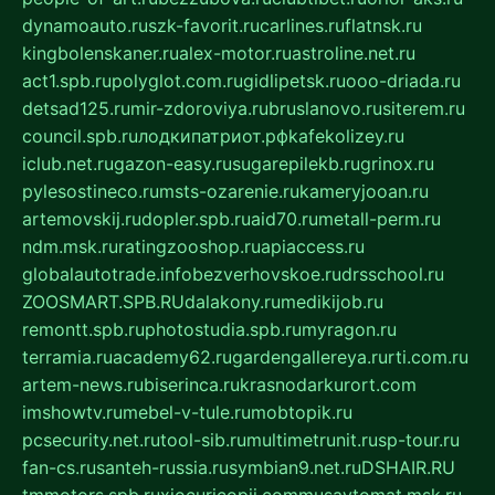
dynamoauto.ru
szk-favorit.ru
carlines.ru
flatnsk.ru
kingbolenskaner.ru
alex-motor.ru
astroline.net.ru
act1.spb.ru
polyglot.com.ru
gidlipetsk.ru
ooo-driada.ru
detsad125.ru
mir-zdoroviya.ru
bruslanovo.ru
siterem.ru
council.spb.ru
лодкипатриот.рф
kafekolizey.ru
iclub.net.ru
gazon-easy.ru
sugarepilekb.ru
grinox.ru
pylesostineco.ru
msts-ozarenie.ru
kameryjooan.ru
artemovskij.ru
dopler.spb.ru
aid70.ru
metall-perm.ru
ndm.msk.ru
ratingzooshop.ru
apiaccess.ru
globalautotrade.info
bezverhovskoe.ru
drsschool.ru
ZOOSMART.SPB.RU
dalakony.ru
medikijob.ru
remontt.spb.ru
photostudia.spb.ru
myragon.ru
terramia.ru
academy62.ru
gardengallereya.ru
rti.com.ru
artem-news.ru
biserinca.ru
krasnodarkurort.com
imshowtv.ru
mebel-v-tule.ru
mobtopik.ru
pcsecurity.net.ru
tool-sib.ru
multimetrunit.ru
sp-tour.ru
fan-cs.ru
santeh-russia.ru
symbian9.net.ru
DSHAIR.RU
tmmotors.spb.ru
xjocuricopii.com
musavtomat.msk.ru