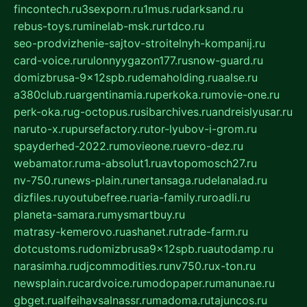
fincontech.ru
3sexporn.ru
1mus.ru
darksand.ru
rebus-toys.ru
minelab-msk.ru
rtdco.ru
seo-prodvizhenie-sajtov-stroitelnyh-kompanij.ru
card-voice.ru
rulonnyygazon177.ru
snow-guard.ru
domizbrusa-9x12spb.ru
demaholding.ru
aalse.ru
a380club.ru
argentinamia.ru
perkoka.ru
movie-one.ru
perk-oka.ru
g-octopus.ru
sibarchives.ru
andreislyusar.ru
naruto-x.ru
pursefactory.ru
tor-lyubov-i-grom.ru
spayderhed-2022.ru
movieone.ru
evro-dez.ru
webamator.ru
ma-absolut1.ru
avtopomosch27.ru
nv-750.ru
news-plain.ru
nertansaga.ru
delanalad.ru
dizfiles.ru
youtubefree.ru
aria-family.ru
roadli.ru
planeta-samara.ru
mysmartbuy.ru
matrasy-kemerovo.ru
ashanet.ru
trade-farm.ru
dotcustoms.ru
domizbrusa9x12spb.ru
autodamp.ru
narasimha.ru
djcommodities.ru
nv750.ru
x-ton.ru
newsplain.ru
cardvoice.ru
modopaper.ru
manunae.ru
gbget.ru
alfeihavsalnassr.ru
madoma.ru
tajuncos.ru