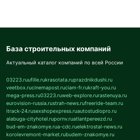
База строительных компаний
Актуальный каталог компаний по всей России
03223.ru
ufille.ru
krasotata.ru
prazdnikdushi.ru
veetbox.ru
cinemapost.ru
ciam-fr.ru
kraft-you.ru
mega-press.ru
03223.ru
web-explore.ru
rastenuya.ru
eurovision-russia.ru
strah-news.ru
freeride-team.ru
itrack-24.ru
sexshopexpress.ru
autostudiopro.ru
alabuga-cityhotel.ru
pornv.ru
atlantpereezd.ru
bud-em-znakomye.ru
a-cdc.ru
elektrostal-news.ru
korolevremont-market.ru
budem-znakomye.ru