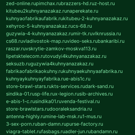
zed-online.ru
pimchax.ru
brazzers-hd.ru
z-host.ru
kitubeu2kuhnyanazakaz.ru
naperekate.ru
kuhnyaofabrikaufabrik.ru
kitubeu-2-kuhnyanazakaz.ru
xehyroo-5-kuhnyanazakaz.ru
cs-68.ru
guzywia-4-kuhnyanazakaz.ru
mir-tk.ru
vlknrussia.ru
cs68.ru
vladivostok-map.ru
video-seks.ru
bankaribi.ru
raszar.ru
vskrytie-zamkov-moskva113.ru
lipetsktelecom.ru
tovudyi4kuhnyanazakaz.ru
seksuzb.ru
guzywia4kuhnyanazakaz.ru
fabrikaofabrikaokuhny.ru
kuhnyaekuhnyaafabrika.ru
kuhnyaykuhnyayfabrika.ru
e-abis1c.ru
store-brawl-stars.ru
kts-services.ru
dark-sand.ru
sindika-01.ru
sp-life.ru
x-legion.ru
sib-archives.ru
e-abis-1-c.ru
sindika01.ru
venda-festival.ru
store-brawlstars.ru
dooraleksandria.ru
antenna-highly.ru
mine-lab-msk.ru
1-mus.ru
3-sex-porn.ru
ban-damn.ru
purse-factory.ru
viagra-tablet.ru
fasbags.ru
adler-jun.ru
bandamn.ru