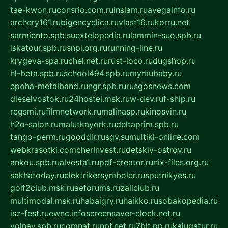
tae-kwon.ru
consrio.com.ru
insiam.ru
avegainfo.ru
archery161.ru
bigencyclica.ru
vlast16.ru
korru.net
sarmiento.spb.su
extelopedia.ru
lammin-suo.spb.ru
iskatour.spb.ru
snpi.org.ru
running-line.ru
krygeva-spa.ru
chel.net.ru
rust-loco.ru
dugshop.ru
hl-beta.spb.ru
school494.spb.ru
mymubaby.ru
epoha-metalband.ru
ngr.spb.ru
rusgosnews.com
dieselvostok.ru
24hostel.msk.ru
w-dev.ru
f-ship.ru
regsmi.ru
filmnetwork.ru
malinasp.ru
kinosvin.ru
h2o-salon.ru
malutkayork.ru
deltaprim.spb.ru
tango-perm.ru
gooddir.ru
sgv.su
multiki-online.com
webkrasotki.com
cherinvest.ru
detskiy-ostrov.ru
ankou.spb.ru
alvesta1.ru
pdf-creator.ru
nix-files.org.ru
sakhatoday.ru
elektrikersymboler.ru
sputnikyes.ru
golf2club.msk.ru
aeforums.ru
zallclub.ru
multimodal.msk.ru
habaigry.ru
haikko.ru
sobakopedia.ru
isz-fest.ru
ewnc.info
screensaver-clock.net.ru
volnav.spb.ru
comnat.ru
npf.net.ru
7bit.pp.ru
kalugatur.ru