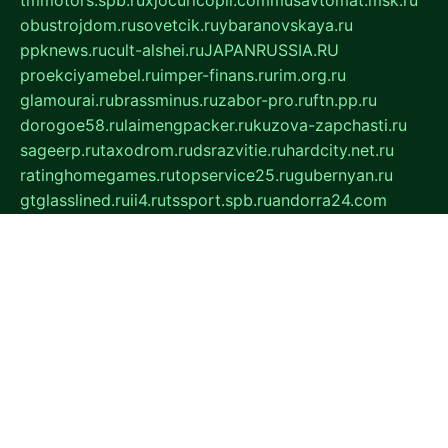
obustrojdom.ru
sovetcik.ru
ybaranovskaya.ru
ppknews.ru
cult-alshei.ru
JAPANRUSSIA.RU
proekciyamebel.ru
imper-finans.ru
rim.org.ru
glamourai.ru
brassminus.ru
zabor-pro.ru
ftn.pp.ru
dorogoe58.ru
laimengpacker.ru
kuzova-zapchasti.ru
sageerp.ru
taxodrom.ru
dsrazvitie.ru
hardcity.net.ru
ratinghomegames.ru
topservice25.ru
gubernyan.ru
gtglasslined.ru
ii4.ru
tssport.spb.ru
andorra24.com
blackwallstreet.ru
oboimos.ru
optim-doors.com.ru
ikuch.ru
nycr.org.ru
npa21.ru
vremya-ch.spb.ru
desert000.ru
ivtorgi.ru
ifiori.ru
catalog-statei.ru
dcv.org.ru
spetsmaster174.ru
ipkameryhiseeu.ru
dum26.ru
ruspol.spb.ru
fr-opendp.ru
kam-solnyshko.ru
cheyenne-arapaho.ru
sevzapmetal.spb.ru
ted-lapidus.spb.ru
parasite-eliminator.ru
sigma-complete.ru
modernworld.ru
dama-moda.ru
eholot-group.ru
sk-nvkz.ru
DRONGOLD.RU