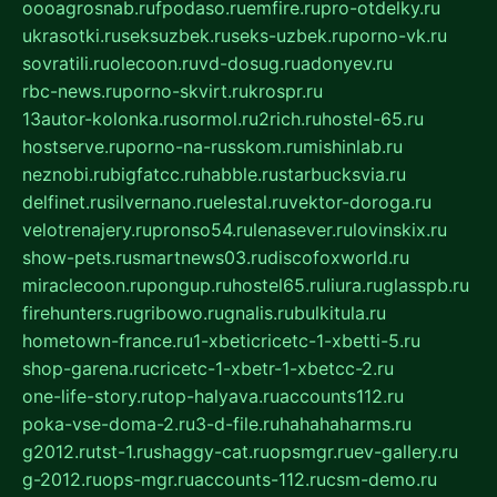
oooagrosnab.ru
fpodaso.ru
emfire.ru
pro-otdelky.ru
ukrasotki.ru
seksuzbek.ru
seks-uzbek.ru
porno-vk.ru
sovratili.ru
olecoon.ru
vd-dosug.ru
adonyev.ru
rbc-news.ru
porno-skvirt.ru
krospr.ru
13autor-kolonka.ru
sormol.ru
2rich.ru
hostel-65.ru
hostserve.ru
porno-na-russkom.ru
mishinlab.ru
neznobi.ru
bigfatcc.ru
habble.ru
starbucksvia.ru
delfinet.ru
silvernano.ru
elestal.ru
vektor-doroga.ru
velotrenajery.ru
pronso54.ru
lenasever.ru
lovinskix.ru
show-pets.ru
smartnews03.ru
discofoxworld.ru
miraclecoon.ru
pongup.ru
hostel65.ru
liura.ru
glasspb.ru
firehunters.ru
gribowo.ru
gnalis.ru
bulkitula.ru
hometown-france.ru
1-xbeticricetc-1-xbetti-5.ru
shop-garena.ru
cricetc-1-xbetr-1-xbetcc-2.ru
one-life-story.ru
top-halyava.ru
accounts112.ru
poka-vse-doma-2.ru
3-d-file.ru
hahahaharms.ru
g2012.ru
tst-1.ru
shaggy-cat.ru
opsmgr.ru
ev-gallery.ru
g-2012.ru
ops-mgr.ru
accounts-112.ru
csm-demo.ru