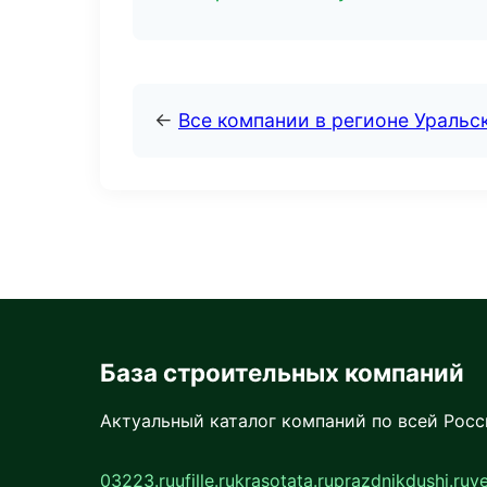
←
Все компании в регионе Уральс
База строительных компаний
Актуальный каталог компаний по всей Рос
03223.ru
ufille.ru
krasotata.ru
prazdnikdushi.ru
v