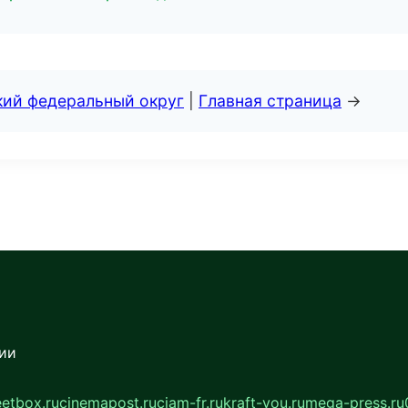
кий федеральный округ
|
Главная страница
→
сии
eetbox.ru
cinemapost.ru
ciam-fr.ru
kraft-you.ru
mega-press.ru