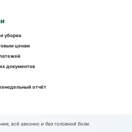
ми
ая уборка
птовым ценам
платежей
их документов
женедельный отчёт
ие, всё законно и без головной боли.