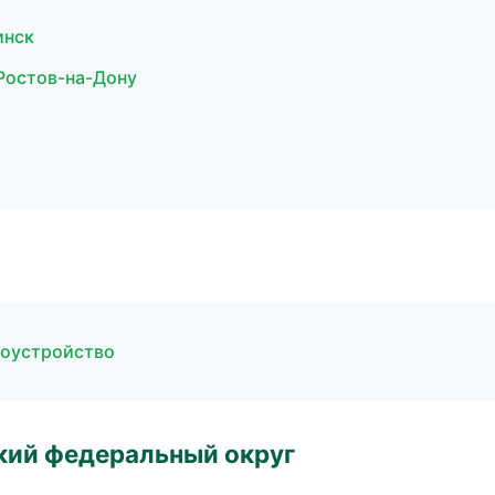
инск
Ростов-на-Дону
гоустройство
ский федеральный округ