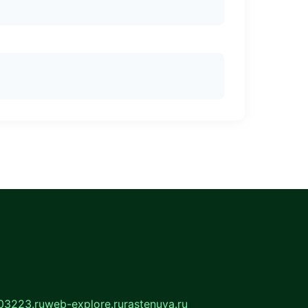
03223.ru
web-explore.ru
rastenuya.ru