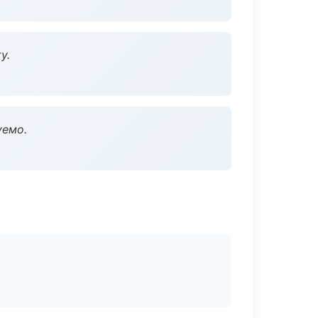
у.
уемо.