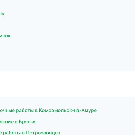
нь
инск
точные работы в Комсомольск-на-Амуре
ление в Брянск
е работы в Петрозаводск