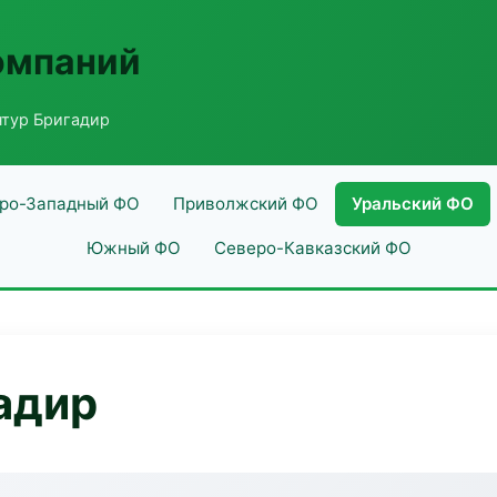
омпаний
нтур Бригадир
ро-Западный ФО
Приволжский ФО
Уральский ФО
Южный ФО
Северо-Кавказский ФО
адир