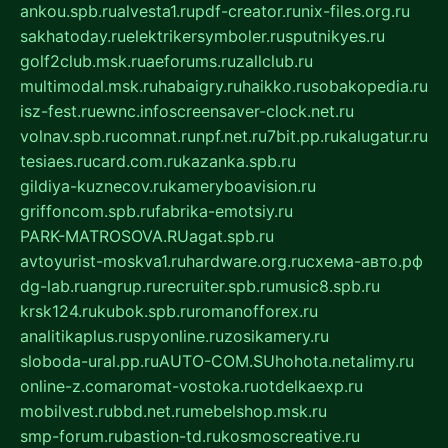
ankou.spb.ru
alvesta1.ru
pdf-creator.ru
nix-files.org.ru
sakhatoday.ru
elektrikersymboler.ru
sputnikyes.ru
golf2club.msk.ru
aeforums.ru
zallclub.ru
multimodal.msk.ru
habaigry.ru
haikko.ru
sobakopedia.ru
isz-fest.ru
ewnc.info
screensaver-clock.net.ru
volnav.spb.ru
comnat.ru
npf.net.ru
7bit.pp.ru
kalugatur.ru
tesiaes.ru
card.com.ru
kazanka.spb.ru
gildiya-kuznecov.ru
kameryboavision.ru
griffoncom.spb.ru
fabrika-emotsiy.ru
PARK-MATROSOVA.RU
agat.spb.ru
avtoyurist-moskva1.ru
hardware.org.ru
схема-авто.рф
dg-lab.ru
angrup.ru
recruiter.spb.ru
music8.spb.ru
krsk124.ru
kubok.spb.ru
romanofforex.ru
analitikaplus.ru
spyonline.ru
zosikamery.ru
sloboda-ural.pp.ru
AUTO-COM.SU
hohota.net
alimy.ru
online-z.com
aromat-vostoka.ru
otdelkaexp.ru
mobilvest.ru
bbd.net.ru
mebelshop.msk.ru
smp-forum.ru
bastion-td.ru
kosmoscreative.ru