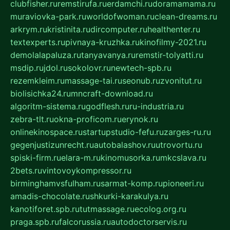
clubfisher.ru
remstirufa.ru
erdamchi.ru
doramamama.ru
muraviovka-park.ru
worldofwoman.ru
clean-dreams.ru
arkrym.ru
kristinita.ru
dircomputer.ru
healthenter.ru
textexperts.ru
pivnaya-kruzhka.ru
kinofilmy-2021.ru
demolalapaluza.ru
tanyavanya.ru
remstir-tolyatti.ru
msdip.ru
jdol.ru
sokolovr.ru
newtech-spb.ru
rezemkleim.ru
massage-tai.ru
seonub.ru
zvonitut.ru
biolisichka24.ru
mncraft-download.ru
algoritm-sistema.ru
godflesh.ru
ru-industria.ru
zebra-tlt.ru
okna-proficom.ru
erynok.ru
onlinekinospace.ru
startupstudio-fefu.ru
zarges-ru.ru
gegenjustizunrecht.ru
autobalashov.ru
utrovortu.ru
spiski-firm.ru
elara-m.ru
kinomusorka.ru
mkcslava.ru
2bets.ru
vintovoykompressor.ru
birminghamvsfulham.ru
sarmat-komp.ru
pioneeri.ru
amadis-chocolate.ru
shkurki-karakulya.ru
kanotiforet.spb.ru
tutmassage.ru
ecolog.org.ru
praga.spb.ru
falcorussia.ru
autodoctorservis.ru