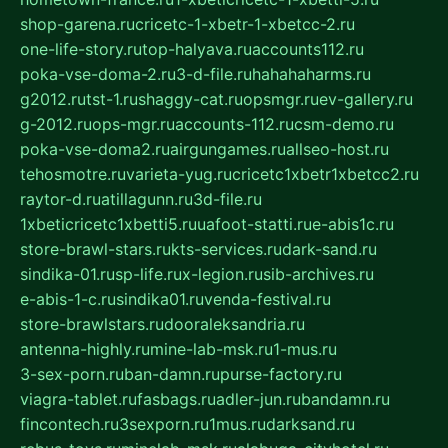
shop-garena.ru
cricetc-1-xbetr-1-xbetcc-2.ru
one-life-story.ru
top-halyava.ru
accounts112.ru
poka-vse-doma-2.ru
3-d-file.ru
hahahaharms.ru
g2012.ru
tst-1.ru
shaggy-cat.ru
opsmgr.ru
ev-gallery.ru
g-2012.ru
ops-mgr.ru
accounts-112.ru
csm-demo.ru
poka-vse-doma2.ru
airgungames.ru
allseo-host.ru
tehosmotre.ru
varieta-yug.ru
cricetc1xbetr1xbetcc2.ru
raytor-d.ru
atillagunn.ru
3d-file.ru
1xbeticricetc1xbetti5.ru
uafoot-statti.ru
e-abis1c.ru
store-brawl-stars.ru
kts-services.ru
dark-sand.ru
sindika-01.ru
sp-life.ru
x-legion.ru
sib-archives.ru
e-abis-1-c.ru
sindika01.ru
venda-festival.ru
store-brawlstars.ru
dooraleksandria.ru
antenna-highly.ru
mine-lab-msk.ru
1-mus.ru
3-sex-porn.ru
ban-damn.ru
purse-factory.ru
viagra-tablet.ru
fasbags.ru
adler-jun.ru
bandamn.ru
fincontech.ru
3sexporn.ru
1mus.ru
darksand.ru