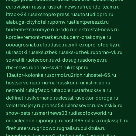
eurovision-russia.ru
strah-news.ru
freeride-team.ru
itrack-24.ru
sexshopexpress.ru
autostudiopro.ru
alabuga-cityhotel.ru
pornv.ru
atlantpereezd.ru
bud-em-znakomye.ru
a-cdc.ru
elektrostal-news.ru
korolevremont-market.ru
budem-znakomye.ru
oooagrosnab.ru
fpodaso.ru
emfire.ru
pro-otdelky.ru
ukrasotki.ru
seksuzbek.ru
seks-uzbek.ru
porno-vk.ru
sovratili.ru
olecoon.ru
vd-dosug.ru
adonyev.ru
rbc-news.ru
porno-skvirt.ru
krospr.ru
13autor-kolonka.ru
sormol.ru
2rich.ru
hostel-65.ru
hostserve.ru
porno-na-russkom.ru
mishinlab.ru
neznobi.ru
bigfatcc.ru
habble.ru
starbucksvia.ru
delfinet.ru
silvernano.ru
elestal.ru
vektor-doroga.ru
velotrenajery.ru
pronso54.ru
lenasever.ru
lovinskix.ru
show-pets.ru
smartnews03.ru
discofoxworld.ru
miraclecoon.ru
pongup.ru
hostel65.ru
liura.ru
glasspb.ru
firehunters.ru
gribowo.ru
gnalis.ru
bulkitula.ru
hometown-france.ru
1-xbeticricetc-1-xbetti-5.ru