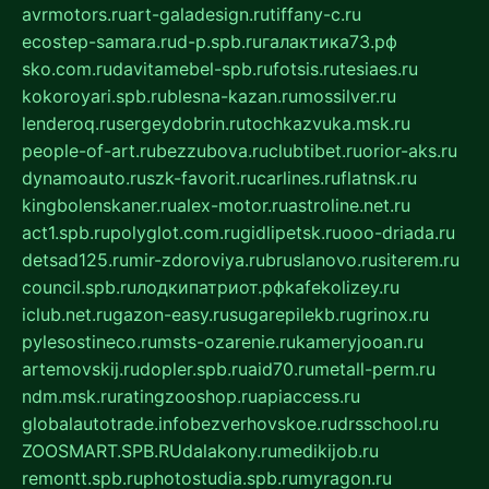
avrmotors.ru
art-galadesign.ru
tiffany-c.ru
ecostep-samara.ru
d-p.spb.ru
галактика73.рф
sko.com.ru
davitamebel-spb.ru
fotsis.ru
tesiaes.ru
kokoroyari.spb.ru
blesna-kazan.ru
mossilver.ru
lenderoq.ru
sergeydobrin.ru
tochkazvuka.msk.ru
people-of-art.ru
bezzubova.ru
clubtibet.ru
orior-aks.ru
dynamoauto.ru
szk-favorit.ru
carlines.ru
flatnsk.ru
kingbolenskaner.ru
alex-motor.ru
astroline.net.ru
act1.spb.ru
polyglot.com.ru
gidlipetsk.ru
ooo-driada.ru
detsad125.ru
mir-zdoroviya.ru
bruslanovo.ru
siterem.ru
council.spb.ru
лодкипатриот.рф
kafekolizey.ru
iclub.net.ru
gazon-easy.ru
sugarepilekb.ru
grinox.ru
pylesostineco.ru
msts-ozarenie.ru
kameryjooan.ru
artemovskij.ru
dopler.spb.ru
aid70.ru
metall-perm.ru
ndm.msk.ru
ratingzooshop.ru
apiaccess.ru
globalautotrade.info
bezverhovskoe.ru
drsschool.ru
ZOOSMART.SPB.RU
dalakony.ru
medikijob.ru
remontt.spb.ru
photostudia.spb.ru
myragon.ru