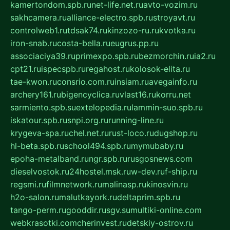
kamertondom.spb.ru
net-life.net.ru
avto-vozim.ru
sakhcamera.ru
alliance-electro.spb.ru
stroyavt.ru
controlweb1.ru
tdsak74.ru
kinzozo-ru.ru
kvotka.ru
iron-snab.ru
costa-bella.ru
eugrus.pp.ru
associaciya39.ru
primexpo.spb.ru
bezmorchin.ru
ia2.ru
cpt21.ru
ispecspb.ru
regahost.ru
kolosok-elita.ru
tae-kwon.ru
consrio.com.ru
insiam.ru
avegainfo.ru
archery161.ru
bigencyclica.ru
vlast16.ru
korru.net
sarmiento.spb.su
extelopedia.ru
lammin-suo.spb.ru
iskatour.spb.ru
snpi.org.ru
running-line.ru
krygeva-spa.ru
chel.net.ru
rust-loco.ru
dugshop.ru
hl-beta.spb.ru
school494.spb.ru
mymubaby.ru
epoha-metalband.ru
ngr.spb.ru
rusgosnews.com
dieselvostok.ru
24hostel.msk.ru
w-dev.ru
f-ship.ru
regsmi.ru
filmnetwork.ru
malinasp.ru
kinosvin.ru
h2o-salon.ru
malutkayork.ru
deltaprim.spb.ru
tango-perm.ru
gooddir.ru
sgv.su
multiki-online.com
webkrasotki.com
cherinvest.ru
detskiy-ostrov.ru