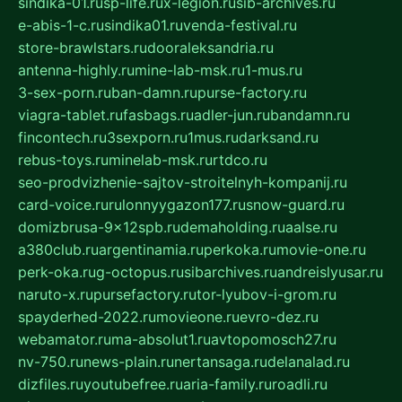
sindika-01.ru
sp-life.ru
x-legion.ru
sib-archives.ru
e-abis-1-c.ru
sindika01.ru
venda-festival.ru
store-brawlstars.ru
dooraleksandria.ru
antenna-highly.ru
mine-lab-msk.ru
1-mus.ru
3-sex-porn.ru
ban-damn.ru
purse-factory.ru
viagra-tablet.ru
fasbags.ru
adler-jun.ru
bandamn.ru
fincontech.ru
3sexporn.ru
1mus.ru
darksand.ru
rebus-toys.ru
minelab-msk.ru
rtdco.ru
seo-prodvizhenie-sajtov-stroitelnyh-kompanij.ru
card-voice.ru
rulonnyygazon177.ru
snow-guard.ru
domizbrusa-9x12spb.ru
demaholding.ru
aalse.ru
a380club.ru
argentinamia.ru
perkoka.ru
movie-one.ru
perk-oka.ru
g-octopus.ru
sibarchives.ru
andreislyusar.ru
naruto-x.ru
pursefactory.ru
tor-lyubov-i-grom.ru
spayderhed-2022.ru
movieone.ru
evro-dez.ru
webamator.ru
ma-absolut1.ru
avtopomosch27.ru
nv-750.ru
news-plain.ru
nertansaga.ru
delanalad.ru
dizfiles.ru
youtubefree.ru
aria-family.ru
roadli.ru