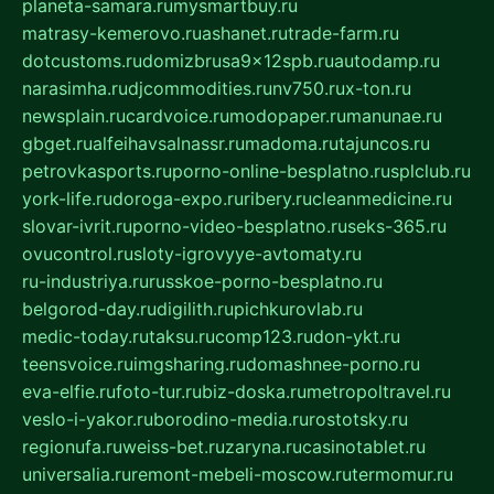
planeta-samara.ru
mysmartbuy.ru
matrasy-kemerovo.ru
ashanet.ru
trade-farm.ru
dotcustoms.ru
domizbrusa9x12spb.ru
autodamp.ru
narasimha.ru
djcommodities.ru
nv750.ru
x-ton.ru
newsplain.ru
cardvoice.ru
modopaper.ru
manunae.ru
gbget.ru
alfeihavsalnassr.ru
madoma.ru
tajuncos.ru
petrovkasports.ru
porno-online-besplatno.ru
splclub.ru
york-life.ru
doroga-expo.ru
ribery.ru
cleanmedicine.ru
slovar-ivrit.ru
porno-video-besplatno.ru
seks-365.ru
ovucontrol.ru
sloty-igrovyye-avtomaty.ru
ru-industriya.ru
russkoe-porno-besplatno.ru
belgorod-day.ru
digilith.ru
pichkurovlab.ru
medic-today.ru
taksu.ru
comp123.ru
don-ykt.ru
teensvoice.ru
imgsharing.ru
domashnee-porno.ru
eva-elfie.ru
foto-tur.ru
biz-doska.ru
metropoltravel.ru
veslo-i-yakor.ru
borodino-media.ru
rostotsky.ru
regionufa.ru
weiss-bet.ru
zaryna.ru
casinotablet.ru
universalia.ru
remont-mebeli-moscow.ru
termomur.ru