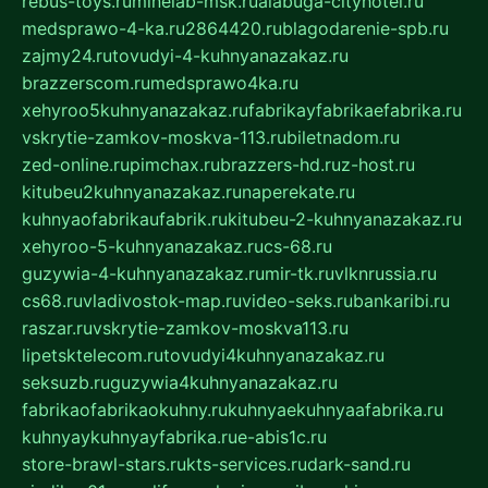
rebus-toys.ru
minelab-msk.ru
alabuga-cityhotel.ru
medsprawo-4-ka.ru
2864420.ru
blagodarenie-spb.ru
zajmy24.ru
tovudyi-4-kuhnyanazakaz.ru
brazzerscom.ru
medsprawo4ka.ru
xehyroo5kuhnyanazakaz.ru
fabrikayfabrikaefabrika.ru
vskrytie-zamkov-moskva-113.ru
biletnadom.ru
zed-online.ru
pimchax.ru
brazzers-hd.ru
z-host.ru
kitubeu2kuhnyanazakaz.ru
naperekate.ru
kuhnyaofabrikaufabrik.ru
kitubeu-2-kuhnyanazakaz.ru
xehyroo-5-kuhnyanazakaz.ru
cs-68.ru
guzywia-4-kuhnyanazakaz.ru
mir-tk.ru
vlknrussia.ru
cs68.ru
vladivostok-map.ru
video-seks.ru
bankaribi.ru
raszar.ru
vskrytie-zamkov-moskva113.ru
lipetsktelecom.ru
tovudyi4kuhnyanazakaz.ru
seksuzb.ru
guzywia4kuhnyanazakaz.ru
fabrikaofabrikaokuhny.ru
kuhnyaekuhnyaafabrika.ru
kuhnyaykuhnyayfabrika.ru
e-abis1c.ru
store-brawl-stars.ru
kts-services.ru
dark-sand.ru