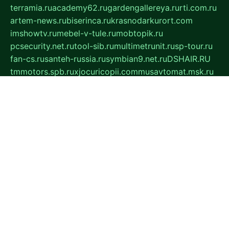
terramia.ru
academy62.ru
gardengallereya.ru
rti.com.ru
artem-news.ru
biserinca.ru
krasnodarkurort.com
imshowtv.ru
mebel-v-tule.ru
mobtopik.ru
pcsecurity.net.ru
tool-sib.ru
multimetrunit.ru
sp-tour.ru
fan-cs.ru
santeh-russia.ru
symbian9.net.ru
DSHAIR.RU
tmmotors.spb.ru
xjocuricopii.com
musavtomat.msk.ru
obustrojdom.ru
sovetcik.ru
ybaranovskaya.ru
ppknews.ru
cult-alshei.ru
JAPANRUSSIA.RU
proekciyamebel.ru
imper-finans.ru
rim.org.ru
glamourai.ru
brassminus.ru
zabor-pro.ru
ftn.pp.ru
dorogoe58.ru
laimengpacker.ru
kuzova-zapchasti.ru
sageerp.ru
taxodrom.ru
dsrazvitie.ru
hardcity.net.ru
ratinghomegames.ru
topservice25.ru
gubernyan.ru
gtglasslined.ru
ii4.ru
tssport.spb.ru
andorra24.com
blackwallstreet.ru
oboimos.ru
optim-doors.com.ru
ikuch.ru
nycr.org.ru
npa21.ru
vremya-ch.spb.ru
desert000.ru
ivtorgi.ru
ifiori.ru
catalog-statei.ru
dcv.org.ru
spetsmaster174.ru
ipkameryhiseeu.ru