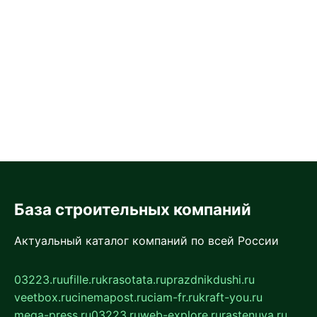
База строительных компаний
Актуальный каталог компаний по всей России
03223.ru
ufille.ru
krasotata.ru
prazdnikdushi.ru
veetbox.ru
cinemapost.ru
ciam-fr.ru
kraft-you.ru
mega-press.ru
03223.ru
web-explore.ru
rastenuya.ru