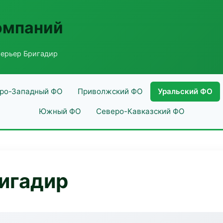
омпаний
терьер Бригадир
ро-Западный ФО
Приволжский ФО
Уральский ФО
Южный ФО
Северо-Кавказский ФО
игадир