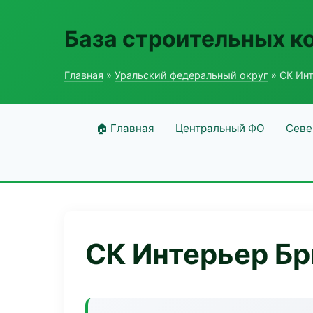
База строительных к
Главная
»
Уральский федеральный округ
» СК Ин
🏠 Главная
Центральный ФО
Севе
СК Интерьер Бр