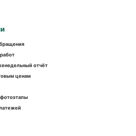
ми
обращения
 работ
женедельный отчёт
птовым ценам
 фотоэтапы
платежей