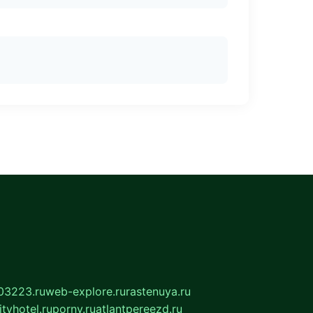
03223.ru
web-explore.ru
rastenuya.ru
tyhotel.ru
pornv.ru
atlantpereezd.ru