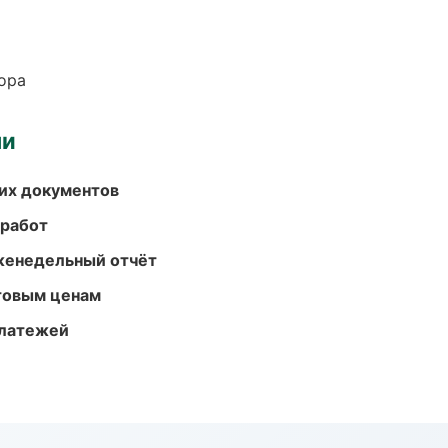
ора
ми
их документов
 работ
женедельный отчёт
птовым ценам
платежей