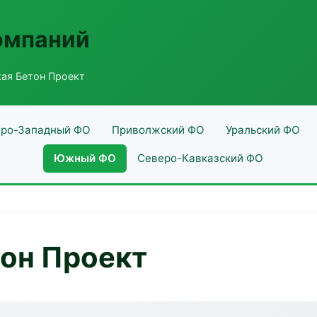
омпаний
ая Бетон Проект
ро-Западный ФО
Приволжский ФО
Уральский ФО
Южный ФО
Северо-Кавказский ФО
он Проект