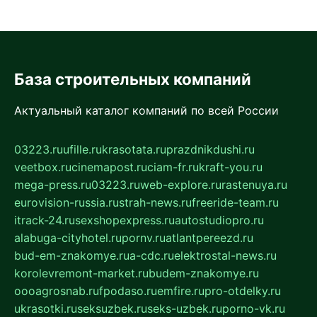
База строительных компаний
Актуальный каталог компаний по всей России
03223.ru
ufille.ru
krasotata.ru
prazdnikdushi.ru
veetbox.ru
cinemapost.ru
ciam-fr.ru
kraft-you.ru
mega-press.ru
03223.ru
web-explore.ru
rastenuya.ru
eurovision-russia.ru
strah-news.ru
freeride-team.ru
itrack-24.ru
sexshopexpress.ru
autostudiopro.ru
alabuga-cityhotel.ru
pornv.ru
atlantpereezd.ru
bud-em-znakomye.ru
a-cdc.ru
elektrostal-news.ru
korolevremont-market.ru
budem-znakomye.ru
oooagrosnab.ru
fpodaso.ru
emfire.ru
pro-otdelky.ru
ukrasotki.ru
seksuzbek.ru
seks-uzbek.ru
porno-vk.ru