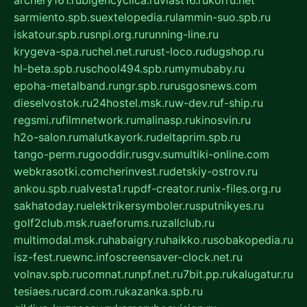
archery161.ru
bigencyclica.ru
vlast16.ru
korru.net
sarmiento.spb.su
extelopedia.ru
lammin-suo.spb.ru
iskatour.spb.ru
snpi.org.ru
running-line.ru
krygeva-spa.ru
chel.net.ru
rust-loco.ru
dugshop.ru
hl-beta.spb.ru
school494.spb.ru
mymubaby.ru
epoha-metalband.ru
ngr.spb.ru
rusgosnews.com
dieselvostok.ru
24hostel.msk.ru
w-dev.ru
f-ship.ru
regsmi.ru
filmnetwork.ru
malinasp.ru
kinosvin.ru
h2o-salon.ru
malutkayork.ru
deltaprim.spb.ru
tango-perm.ru
gooddir.ru
sgv.su
multiki-online.com
webkrasotki.com
cherinvest.ru
detskiy-ostrov.ru
ankou.spb.ru
alvesta1.ru
pdf-creator.ru
nix-files.org.ru
sakhatoday.ru
elektrikersymboler.ru
sputnikyes.ru
golf2club.msk.ru
aeforums.ru
zallclub.ru
multimodal.msk.ru
habaigry.ru
haikko.ru
sobakopedia.ru
isz-fest.ru
ewnc.info
screensaver-clock.net.ru
volnav.spb.ru
comnat.ru
npf.net.ru
7bit.pp.ru
kalugatur.ru
tesiaes.ru
card.com.ru
kazanka.spb.ru