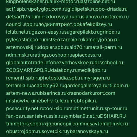
kingbolenskaner.ru
alex-motor.ru
astroline.net.ru
act1.spb.ru
polyglot.com.ru
gidlipetsk.ru
ooo-driada.ru
detsad125.ru
mir-zdoroviya.ru
bruslanovo.ru
siterem.ru
council.spb.ru
лодкипатриот.рф
kafekolizey.ru
iclub.net.ru
gazon-easy.ru
sugarepilekb.ru
grinox.ru
pylesostineco.ru
msts-ozarenie.ru
kameryjooan.ru
artemovskij.ru
dopler.spb.ru
aid70.ru
metall-perm.ru
ndm.msk.ru
ratingzooshop.ru
apiaccess.ru
globalautotrade.info
bezverhovskoe.ru
drsschool.ru
ZOOSMART.SPB.RU
dalakony.ru
medikijob.ru
remontt.spb.ru
photostudia.spb.ru
myragon.ru
terramia.ru
academy62.ru
gardengallereya.ru
rti.com.ru
artem-news.ru
biserinca.ru
krasnodarkurort.com
imshowtv.ru
mebel-v-tule.ru
mobtopik.ru
pcsecurity.net.ru
tool-sib.ru
multimetrunit.ru
sp-tour.ru
fan-cs.ru
santeh-russia.ru
symbian9.net.ru
DSHAIR.RU
tmmotors.spb.ru
xjocuricopii.com
musavtomat.msk.ru
obustrojdom.ru
sovetcik.ru
ybaranovskaya.ru