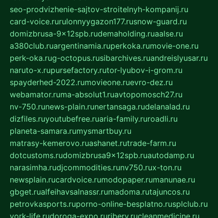
seo-prodvizhenie-sajtov-stroitelnyh-kompanij.ru
card-voice.ru
rulonnyygazon177.ru
snow-guard.ru
domizbrusa-9x12spb.ru
demaholding.ru
aalse.ru
a380club.ru
argentinamia.ru
perkoka.ru
movie-one.ru
perk-oka.ru
g-octopus.ru
sibarchives.ru
andreislyusar.ru
naruto-x.ru
pursefactory.ru
tor-lyubov-i-grom.ru
spayderhed-2022.ru
movieone.ru
evro-dez.ru
webamator.ru
ma-absolut1.ru
avtopomosch27.ru
nv-750.ru
news-plain.ru
nertansaga.ru
delanalad.ru
dizfiles.ru
youtubefree.ru
aria-family.ru
roadli.ru
planeta-samara.ru
mysmartbuy.ru
matrasy-kemerovo.ru
ashanet.ru
trade-farm.ru
dotcustoms.ru
domizbrusa9x12spb.ru
autodamp.ru
narasimha.ru
djcommodities.ru
nv750.ru
x-ton.ru
newsplain.ru
cardvoice.ru
modopaper.ru
manunae.ru
gbget.ru
alfeihavsalnassr.ru
madoma.ru
tajuncos.ru
petrovkasports.ru
porno-online-besplatno.ru
splclub.ru
york-life.ru
doroga-expo.ru
ribery.ru
cleanmedicine.ru