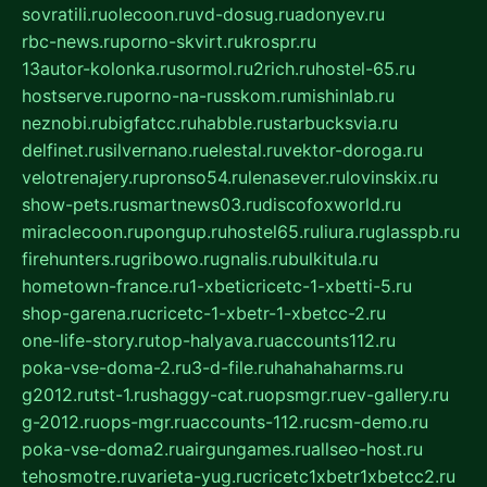
sovratili.ru
olecoon.ru
vd-dosug.ru
adonyev.ru
rbc-news.ru
porno-skvirt.ru
krospr.ru
13autor-kolonka.ru
sormol.ru
2rich.ru
hostel-65.ru
hostserve.ru
porno-na-russkom.ru
mishinlab.ru
neznobi.ru
bigfatcc.ru
habble.ru
starbucksvia.ru
delfinet.ru
silvernano.ru
elestal.ru
vektor-doroga.ru
velotrenajery.ru
pronso54.ru
lenasever.ru
lovinskix.ru
show-pets.ru
smartnews03.ru
discofoxworld.ru
miraclecoon.ru
pongup.ru
hostel65.ru
liura.ru
glasspb.ru
firehunters.ru
gribowo.ru
gnalis.ru
bulkitula.ru
hometown-france.ru
1-xbeticricetc-1-xbetti-5.ru
shop-garena.ru
cricetc-1-xbetr-1-xbetcc-2.ru
one-life-story.ru
top-halyava.ru
accounts112.ru
poka-vse-doma-2.ru
3-d-file.ru
hahahaharms.ru
g2012.ru
tst-1.ru
shaggy-cat.ru
opsmgr.ru
ev-gallery.ru
g-2012.ru
ops-mgr.ru
accounts-112.ru
csm-demo.ru
poka-vse-doma2.ru
airgungames.ru
allseo-host.ru
tehosmotre.ru
varieta-yug.ru
cricetc1xbetr1xbetcc2.ru