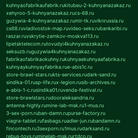
kuhnyaofabrikaufabrik.ru
kitubeu-2-kuhnyanazakaz.ru
xehyroo-5-kuhnyanazakaz.ru
cs-68.ru
guzywia-4-kuhnyanazakaz.ru
mir-tk.ru
vlknrussia.ru
cs68.ru
vladivostok-map.ru
video-seks.ru
bankaribi.ru
raszar.ru
vskrytie-zamkov-moskva113.ru
lipetsktelecom.ru
tovudyi4kuhnyanazakaz.ru
seksuzb.ru
guzywia4kuhnyanazakaz.ru
fabrikaofabrikaokuhny.ru
kuhnyaekuhnyaafabrika.ru
kuhnyaykuhnyayfabrika.ru
e-abis1c.ru
store-brawl-stars.ru
kts-services.ru
dark-sand.ru
sindika-01.ru
sp-life.ru
x-legion.ru
sib-archives.ru
e-abis-1-c.ru
sindika01.ru
venda-festival.ru
store-brawlstars.ru
dooraleksandria.ru
antenna-highly.ru
mine-lab-msk.ru
1-mus.ru
3-sex-porn.ru
ban-damn.ru
purse-factory.ru
viagra-tablet.ru
fasbags.ru
adler-jun.ru
bandamn.ru
fincontech.ru
3sexporn.ru
1mus.ru
darksand.ru
rebus-toys.ru
minelab-msk.ru
rtdco.ru