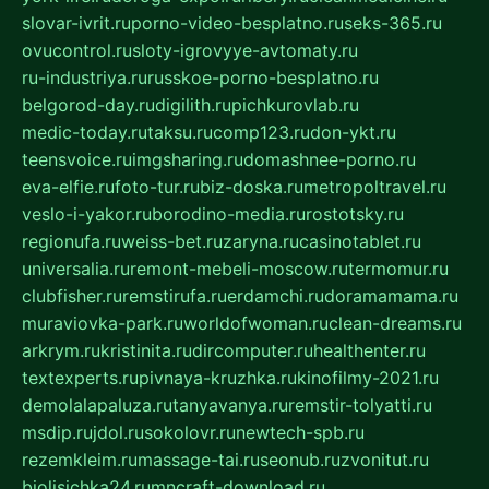
slovar-ivrit.ru
porno-video-besplatno.ru
seks-365.ru
ovucontrol.ru
sloty-igrovyye-avtomaty.ru
ru-industriya.ru
russkoe-porno-besplatno.ru
belgorod-day.ru
digilith.ru
pichkurovlab.ru
medic-today.ru
taksu.ru
comp123.ru
don-ykt.ru
teensvoice.ru
imgsharing.ru
domashnee-porno.ru
eva-elfie.ru
foto-tur.ru
biz-doska.ru
metropoltravel.ru
veslo-i-yakor.ru
borodino-media.ru
rostotsky.ru
regionufa.ru
weiss-bet.ru
zaryna.ru
casinotablet.ru
universalia.ru
remont-mebeli-moscow.ru
termomur.ru
clubfisher.ru
remstirufa.ru
erdamchi.ru
doramamama.ru
muraviovka-park.ru
worldofwoman.ru
clean-dreams.ru
arkrym.ru
kristinita.ru
dircomputer.ru
healthenter.ru
textexperts.ru
pivnaya-kruzhka.ru
kinofilmy-2021.ru
demolalapaluza.ru
tanyavanya.ru
remstir-tolyatti.ru
msdip.ru
jdol.ru
sokolovr.ru
newtech-spb.ru
rezemkleim.ru
massage-tai.ru
seonub.ru
zvonitut.ru
biolisichka24.ru
mncraft-download.ru