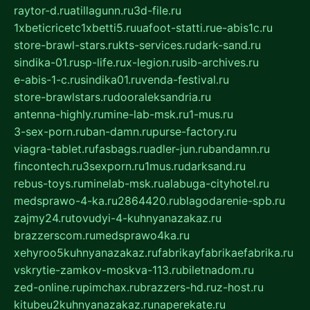
raytor-d.ru
atillagunn.ru
3d-file.ru
1xbeticricetc1xbetti5.ru
uafoot-statti.ru
e-abis1c.ru
store-brawl-stars.ru
kts-services.ru
dark-sand.ru
sindika-01.ru
sp-life.ru
x-legion.ru
sib-archives.ru
e-abis-1-c.ru
sindika01.ru
venda-festival.ru
store-brawlstars.ru
dooraleksandria.ru
antenna-highly.ru
mine-lab-msk.ru
1-mus.ru
3-sex-porn.ru
ban-damn.ru
purse-factory.ru
viagra-tablet.ru
fasbags.ru
adler-jun.ru
bandamn.ru
fincontech.ru
3sexporn.ru
1mus.ru
darksand.ru
rebus-toys.ru
minelab-msk.ru
alabuga-cityhotel.ru
medsprawo-4-ka.ru
2864420.ru
blagodarenie-spb.ru
zajmy24.ru
tovudyi-4-kuhnyanazakaz.ru
brazzerscom.ru
medsprawo4ka.ru
xehyroo5kuhnyanazakaz.ru
fabrikayfabrikaefabrika.ru
vskrytie-zamkov-moskva-113.ru
biletnadom.ru
zed-online.ru
pimchax.ru
brazzers-hd.ru
z-host.ru
kitubeu2kuhnyanazakaz.ru
naperekate.ru