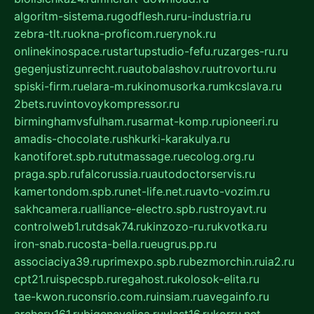
algoritm-sistema.ru
godflesh.ru
ru-industria.ru
zebra-tlt.ru
okna-proficom.ru
erynok.ru
onlinekinospace.ru
startupstudio-fefu.ru
zarges-ru.ru
gegenjustizunrecht.ru
autobalashov.ru
utrovortu.ru
spiski-firm.ru
elara-m.ru
kinomusorka.ru
mkcslava.ru
2bets.ru
vintovoykompressor.ru
birminghamvsfulham.ru
sarmat-komp.ru
pioneeri.ru
amadis-chocolate.ru
shkurki-karakulya.ru
kanotiforet.spb.ru
tutmassage.ru
ecolog.org.ru
praga.spb.ru
falcorussia.ru
autodoctorservis.ru
kamertondom.spb.ru
net-life.net.ru
avto-vozim.ru
sakhcamera.ru
alliance-electro.spb.ru
stroyavt.ru
controlweb1.ru
tdsak74.ru
kinzozo-ru.ru
kvotka.ru
iron-snab.ru
costa-bella.ru
eugrus.pp.ru
associaciya39.ru
primexpo.spb.ru
bezmorchin.ru
ia2.ru
cpt21.ru
ispecspb.ru
regahost.ru
kolosok-elita.ru
tae-kwon.ru
consrio.com.ru
insiam.ru
avegainfo.ru