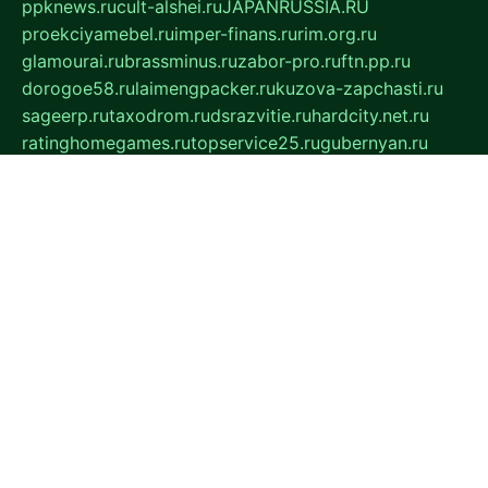
ppknews.ru
cult-alshei.ru
JAPANRUSSIA.RU
proekciyamebel.ru
imper-finans.ru
rim.org.ru
glamourai.ru
brassminus.ru
zabor-pro.ru
ftn.pp.ru
dorogoe58.ru
laimengpacker.ru
kuzova-zapchasti.ru
sageerp.ru
taxodrom.ru
dsrazvitie.ru
hardcity.net.ru
ratinghomegames.ru
topservice25.ru
gubernyan.ru
gtglasslined.ru
ii4.ru
tssport.spb.ru
andorra24.com
blackwallstreet.ru
oboimos.ru
optim-doors.com.ru
ikuch.ru
nycr.org.ru
npa21.ru
vremya-ch.spb.ru
desert000.ru
ivtorgi.ru
ifiori.ru
catalog-statei.ru
dcv.org.ru
spetsmaster174.ru
ipkameryhiseeu.ru
dum26.ru
ruspol.spb.ru
fr-opendp.ru
kam-solnyshko.ru
cheyenne-arapaho.ru
sevzapmetal.spb.ru
ted-lapidus.spb.ru
parasite-eliminator.ru
sigma-complete.ru
modernworld.ru
dama-moda.ru
eholot-group.ru
sk-nvkz.ru
DRONGOLD.RU
democratia2.ru
i-farmer.ru
mass-sport.org
jablonex.spb.ru
bookmess.ru
linkword.ru