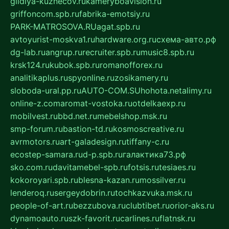
gildiya-kuznecov.ru
kameryboavision.ru
griffoncom.spb.ru
fabrika-emotsiy.ru
PARK-MATROSOVA.RU
agat.spb.ru
avtoyurist-moskva1.ru
hardware.org.ru
схема-авто.рф
dg-lab.ru
angrup.ru
recruiter.spb.ru
music8.spb.ru
krsk124.ru
kubok.spb.ru
romanofforex.ru
analitikaplus.ru
spyonline.ru
zosikamery.ru
sloboda-ural.pp.ru
AUTO-COM.SU
hohota.net
alimy.ru
online-z.com
aromat-vostoka.ru
otdelkaexp.ru
mobilvest.ru
bbd.net.ru
mebelshop.msk.ru
smp-forum.ru
bastion-td.ru
kosmoscreative.ru
avrmotors.ru
art-galadesign.ru
tiffany-c.ru
ecostep-samara.ru
d-p.spb.ru
галактика73.рф
sko.com.ru
davitamebel-spb.ru
fotsis.ru
tesiaes.ru
kokoroyari.spb.ru
blesna-kazan.ru
mossilver.ru
lenderoq.ru
sergeydobrin.ru
tochkazvuka.msk.ru
people-of-art.ru
bezzubova.ru
clubtibet.ru
orior-aks.ru
dynamoauto.ru
szk-favorit.ru
carlines.ru
flatnsk.ru