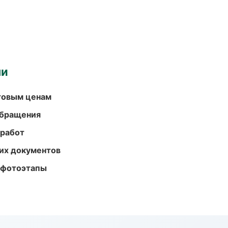
ми
птовым ценам
обращения
 работ
их документов
 фотоэтапы