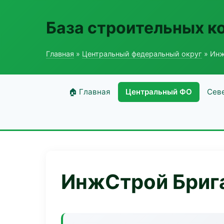
База строительных к
Главная
»
Центральный федеральный округ
» Инж
🏠 Главная
Центральный ФО
Сев
ИнжСтрой Бриг