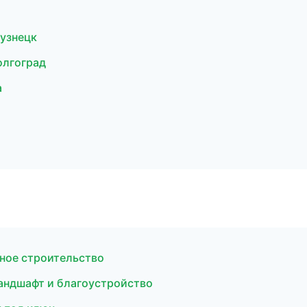
узнецк
олгоград
а
ное строительство
андшафт и благоустройство