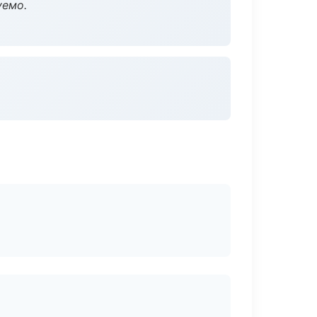
уемо.