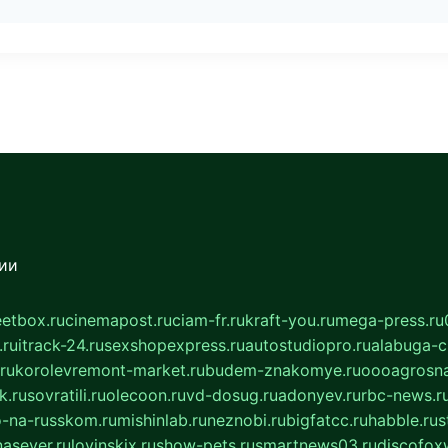
сии
eetbox.ru
cinemapost.ru
ciam-fr.ru
kraft-you.ru
mega-press.ru
.ru
itrack-24.ru
sexshopexpress.ru
autostudiopro.ru
alabuga-ci
ru
korolevremont-market.ru
budem-znakomye.ru
oooagrosna
k.ru
sovratili.ru
olecoon.ru
vd-dosug.ru
adonyev.ru
rbc-news.r
-na-russkom.ru
mishinlab.ru
neznobi.ru
bigfatcc.ru
habble.ru
s
nasever.ru
lovinskix.ru
show-pets.ru
smartnews03.ru
discofox