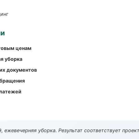
динг
ми
птовым ценам
ая уборка
их документов
обращения
платежей
, ежевечерняя уборка. Результат соответствует проект