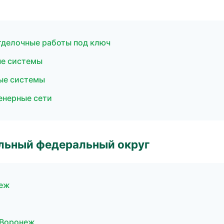
делочные работы под ключ
ые системы
ые системы
енерные сети
альный федеральный округ
неж
 Воронеж