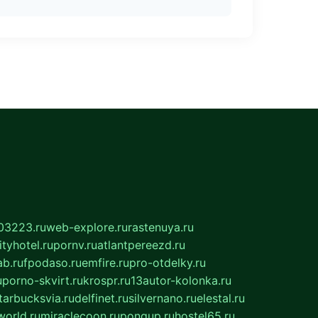
03223.ru
web-explore.ru
rastenuya.ru
tyhotel.ru
pornv.ru
atlantpereezd.ru
b.ru
fpodaso.ru
emfire.ru
pro-otdelky.ru
u
porno-skvirt.ru
krospr.ru
13autor-kolonka.ru
tarbucksvia.ru
delfinet.ru
silvernano.ru
elestal.ru
world.ru
miraclecoon.ru
pongup.ru
hostel65.ru