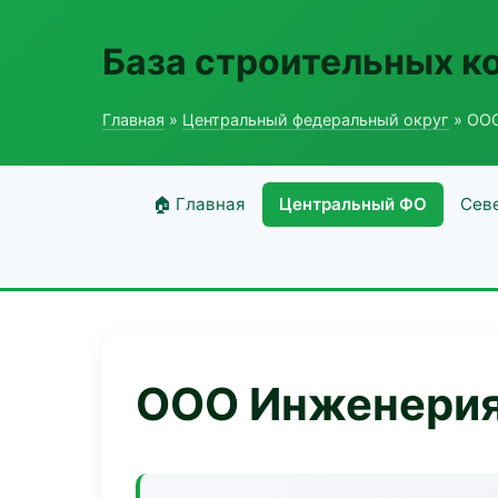
База строительных к
Главная
»
Центральный федеральный округ
» ОО
🏠 Главная
Центральный ФО
Сев
ООО Инженери