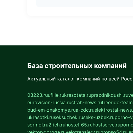
База строительных компаний
Актуальный каталог компаний по всей Рос
03223.ru
ufille.ru
krasotata.ru
prazdnikdushi.ru
v
eurovision-russia.ru
strah-news.ru
freeride-team
bud-em-znakomye.ru
a-cdc.ru
elektrostal-news.
ukrasotki.ru
seksuzbek.ru
seks-uzbek.ru
porno-v
sormol.ru
2rich.ru
hostel-65.ru
hostserve.ru
porno
vektor-doroga.ru
velotrenajery.ru
pronso54.ru
le