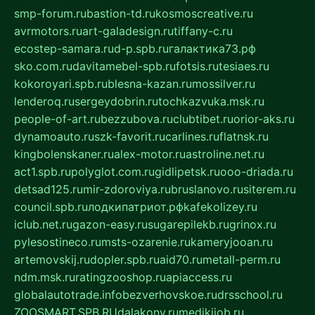
smp-forum.ru
bastion-td.ru
kosmoscreative.ru
avrmotors.ru
art-galadesign.ru
tiffany-c.ru
ecostep-samara.ru
d-p.spb.ru
галактика73.рф
sko.com.ru
davitamebel-spb.ru
fotsis.ru
tesiaes.ru
kokoroyari.spb.ru
blesna-kazan.ru
mossilver.ru
lenderoq.ru
sergeydobrin.ru
tochkazvuka.msk.ru
people-of-art.ru
bezzubova.ru
clubtibet.ru
orior-aks.ru
dynamoauto.ru
szk-favorit.ru
carlines.ru
flatnsk.ru
kingbolenskaner.ru
alex-motor.ru
astroline.net.ru
act1.spb.ru
polyglot.com.ru
gidlipetsk.ru
ooo-driada.ru
detsad125.ru
mir-zdoroviya.ru
bruslanovo.ru
siterem.ru
council.spb.ru
лодкипатриот.рф
kafekolizey.ru
iclub.net.ru
gazon-easy.ru
sugarepilekb.ru
grinox.ru
pylesostineco.ru
msts-ozarenie.ru
kameryjooan.ru
artemovskij.ru
dopler.spb.ru
aid70.ru
metall-perm.ru
ndm.msk.ru
ratingzooshop.ru
apiaccess.ru
globalautotrade.info
bezverhovskoe.ru
drsschool.ru
ZOOSMART.SPB.RU
dalakony.ru
medikijob.ru