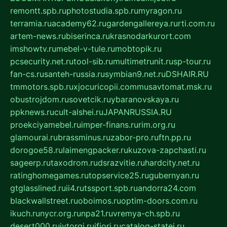
remontt.spb.ru
photostudia.spb.ru
myragon.ru
terramia.ru
academy62.ru
gardengallereya.ru
rti.com.ru
artem-news.ru
biserinca.ru
krasnodarkurort.com
imshowtv.ru
mebel-v-tule.ru
mobtopik.ru
pcsecurity.net.ru
tool-sib.ru
multimetrunit.ru
sp-tour.ru
fan-cs.ru
santeh-russia.ru
symbian9.net.ru
DSHAIR.RU
tmmotors.spb.ru
xjocuricopii.com
musavtomat.msk.ru
obustrojdom.ru
sovetcik.ru
ybaranovskaya.ru
ppknews.ru
cult-alshei.ru
JAPANRUSSIA.RU
proekciyamebel.ru
imper-finans.ru
rim.org.ru
glamourai.ru
brassminus.ru
zabor-pro.ru
ftn.pp.ru
dorogoe58.ru
laimengpacker.ru
kuzova-zapchasti.ru
sageerp.ru
taxodrom.ru
dsrazvitie.ru
hardcity.net.ru
ratinghomegames.ru
topservice25.ru
gubernyan.ru
gtglasslined.ru
ii4.ru
tssport.spb.ru
andorra24.com
blackwallstreet.ru
oboimos.ru
optim-doors.com.ru
ikuch.ru
nycr.org.ru
npa21.ru
vremya-ch.spb.ru
desert000.ru
ivtorgi.ru
ifiori.ru
catalog-statei.ru