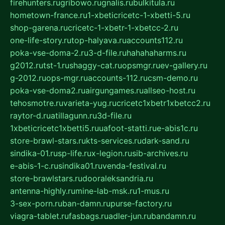
firehunters.ru
gribowo.ru
gnalis.ru
bulkitula.ru
hometown-france.ru
1-xbeticricetc-1-xbetti-5.ru
shop-garena.ru
cricetc-1-xbetr-1-xbetcc-2.ru
one-life-story.ru
top-halyava.ru
accounts112.ru
poka-vse-doma-2.ru
3-d-file.ru
hahahaharms.ru
g2012.ru
tst-1.ru
shaggy-cat.ru
opsmgr.ru
ev-gallery.ru
g-2012.ru
ops-mgr.ru
accounts-112.ru
csm-demo.ru
poka-vse-doma2.ru
airgungames.ru
allseo-host.ru
tehosmotre.ru
varieta-yug.ru
cricetc1xbetr1xbetcc2.ru
raytor-d.ru
atillagunn.ru
3d-file.ru
1xbeticricetc1xbetti5.ru
uafoot-statti.ru
e-abis1c.ru
store-brawl-stars.ru
kts-services.ru
dark-sand.ru
sindika-01.ru
sp-life.ru
x-legion.ru
sib-archives.ru
e-abis-1-c.ru
sindika01.ru
venda-festival.ru
store-brawlstars.ru
dooraleksandria.ru
antenna-highly.ru
mine-lab-msk.ru
1-mus.ru
3-sex-porn.ru
ban-damn.ru
purse-factory.ru
viagra-tablet.ru
fasbags.ru
adler-jun.ru
bandamn.ru