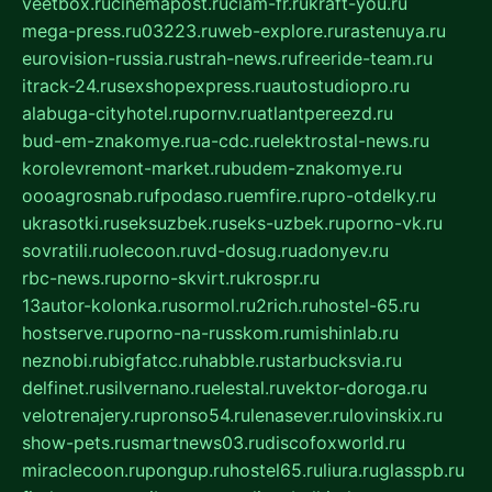
veetbox.ru
cinemapost.ru
ciam-fr.ru
kraft-you.ru
mega-press.ru
03223.ru
web-explore.ru
rastenuya.ru
eurovision-russia.ru
strah-news.ru
freeride-team.ru
itrack-24.ru
sexshopexpress.ru
autostudiopro.ru
alabuga-cityhotel.ru
pornv.ru
atlantpereezd.ru
bud-em-znakomye.ru
a-cdc.ru
elektrostal-news.ru
korolevremont-market.ru
budem-znakomye.ru
oooagrosnab.ru
fpodaso.ru
emfire.ru
pro-otdelky.ru
ukrasotki.ru
seksuzbek.ru
seks-uzbek.ru
porno-vk.ru
sovratili.ru
olecoon.ru
vd-dosug.ru
adonyev.ru
rbc-news.ru
porno-skvirt.ru
krospr.ru
13autor-kolonka.ru
sormol.ru
2rich.ru
hostel-65.ru
hostserve.ru
porno-na-russkom.ru
mishinlab.ru
neznobi.ru
bigfatcc.ru
habble.ru
starbucksvia.ru
delfinet.ru
silvernano.ru
elestal.ru
vektor-doroga.ru
velotrenajery.ru
pronso54.ru
lenasever.ru
lovinskix.ru
show-pets.ru
smartnews03.ru
discofoxworld.ru
miraclecoon.ru
pongup.ru
hostel65.ru
liura.ru
glasspb.ru