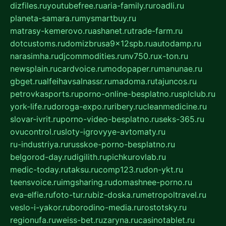
dizfiles.ru
youtubefree.ru
aria-family.ru
roadli.ru
planeta-samara.ru
mysmartbuy.ru
matrasy-kemerovo.ru
ashanet.ru
trade-farm.ru
dotcustoms.ru
domizbrusa9x12spb.ru
autodamp.ru
narasimha.ru
djcommodities.ru
nv750.ru
x-ton.ru
newsplain.ru
cardvoice.ru
modopaper.ru
manunae.ru
gbget.ru
alfeihavsalnassr.ru
madoma.ru
tajuncos.ru
petrovkasports.ru
porno-online-besplatno.ru
splclub.ru
york-life.ru
doroga-expo.ru
ribery.ru
cleanmedicine.ru
slovar-ivrit.ru
porno-video-besplatno.ru
seks-365.ru
ovucontrol.ru
sloty-igrovyye-avtomaty.ru
ru-industriya.ru
russkoe-porno-besplatno.ru
belgorod-day.ru
digilith.ru
pichkurovlab.ru
medic-today.ru
taksu.ru
comp123.ru
don-ykt.ru
teensvoice.ru
imgsharing.ru
domashnee-porno.ru
eva-elfie.ru
foto-tur.ru
biz-doska.ru
metropoltravel.ru
veslo-i-yakor.ru
borodino-media.ru
rostotsky.ru
regionufa.ru
weiss-bet.ru
zaryna.ru
casinotablet.ru