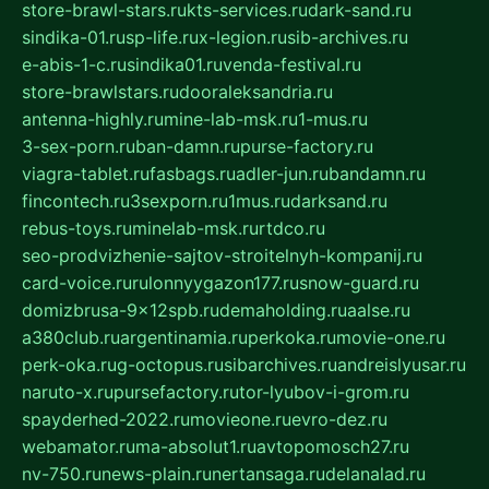
store-brawl-stars.ru
kts-services.ru
dark-sand.ru
sindika-01.ru
sp-life.ru
x-legion.ru
sib-archives.ru
e-abis-1-c.ru
sindika01.ru
venda-festival.ru
store-brawlstars.ru
dooraleksandria.ru
antenna-highly.ru
mine-lab-msk.ru
1-mus.ru
3-sex-porn.ru
ban-damn.ru
purse-factory.ru
viagra-tablet.ru
fasbags.ru
adler-jun.ru
bandamn.ru
fincontech.ru
3sexporn.ru
1mus.ru
darksand.ru
rebus-toys.ru
minelab-msk.ru
rtdco.ru
seo-prodvizhenie-sajtov-stroitelnyh-kompanij.ru
card-voice.ru
rulonnyygazon177.ru
snow-guard.ru
domizbrusa-9x12spb.ru
demaholding.ru
aalse.ru
a380club.ru
argentinamia.ru
perkoka.ru
movie-one.ru
perk-oka.ru
g-octopus.ru
sibarchives.ru
andreislyusar.ru
naruto-x.ru
pursefactory.ru
tor-lyubov-i-grom.ru
spayderhed-2022.ru
movieone.ru
evro-dez.ru
webamator.ru
ma-absolut1.ru
avtopomosch27.ru
nv-750.ru
news-plain.ru
nertansaga.ru
delanalad.ru