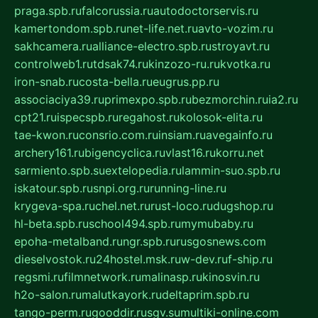
praga.spb.ru
falcorussia.ru
autodoctorservis.ru
kamertondom.spb.ru
net-life.net.ru
avto-vozim.ru
sakhcamera.ru
alliance-electro.spb.ru
stroyavt.ru
controlweb1.ru
tdsak74.ru
kinzozo-ru.ru
kvotka.ru
iron-snab.ru
costa-bella.ru
eugrus.pp.ru
associaciya39.ru
primexpo.spb.ru
bezmorchin.ru
ia2.ru
cpt21.ru
ispecspb.ru
regahost.ru
kolosok-elita.ru
tae-kwon.ru
consrio.com.ru
insiam.ru
avegainfo.ru
archery161.ru
bigencyclica.ru
vlast16.ru
korru.net
sarmiento.spb.su
extelopedia.ru
lammin-suo.spb.ru
iskatour.spb.ru
snpi.org.ru
running-line.ru
krygeva-spa.ru
chel.net.ru
rust-loco.ru
dugshop.ru
hl-beta.spb.ru
school494.spb.ru
mymubaby.ru
epoha-metalband.ru
ngr.spb.ru
rusgosnews.com
dieselvostok.ru
24hostel.msk.ru
w-dev.ru
f-ship.ru
regsmi.ru
filmnetwork.ru
malinasp.ru
kinosvin.ru
h2o-salon.ru
malutkayork.ru
deltaprim.spb.ru
tango-perm.ru
gooddir.ru
sgv.su
multiki-online.com