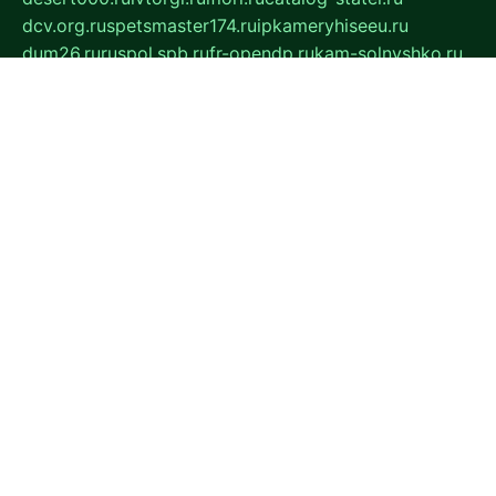
dcv.org.ru
spetsmaster174.ru
ipkameryhiseeu.ru
dum26.ru
ruspol.spb.ru
fr-opendp.ru
kam-solnyshko.ru
cheyenne-arapaho.ru
sevzapmetal.spb.ru
ted-lapidus.spb.ru
parasite-eliminator.ru
sigma-complete.ru
modernworld.ru
dama-moda.ru
eholot-group.ru
sk-nvkz.ru
DRONGOLD.RU
democratia2.ru
i-farmer.ru
mass-sport.org
jablonex.spb.ru
bookmess.ru
linkword.ru
refineua.com.ru
cs-spec.net.ru
altay-mebel.ru
DNK-THEATRE.RU
mechaniks.spb.ru
ipcamtechage.ru
skosta.ru
a-sun.ru
stroy-ldsp.ru
snowlands.org.ru
childrensshoes.ru
mrlizzy.ru
mebelsofiakrd.ru
bulizhenko.ru
rumantick.net.ru
mtszerno.ru
daily-fishing.ru
glushiteli-v-spb.ru
megasat.org.ru
localization.net.ru
flyingfish.pp.ru
ds5teremok.ru
aclib.spb.ru
komissionka30.ru
mag-profit.ru
icentre-74.ru
leasing-nsk.ru
hd39.ru
rcd.com.ru