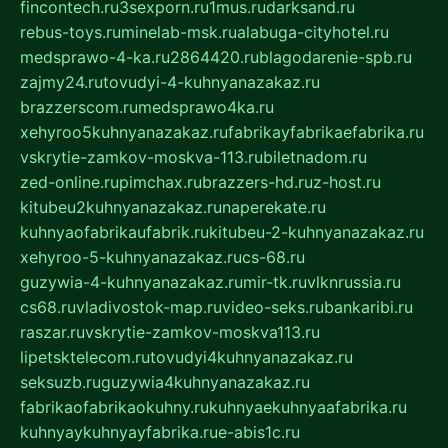
fincontech.ru
3sexporn.ru
1mus.ru
darksand.ru
rebus-toys.ru
minelab-msk.ru
alabuga-cityhotel.ru
medsprawo-4-ka.ru
2864420.ru
blagodarenie-spb.ru
zajmy24.ru
tovudyi-4-kuhnyanazakaz.ru
brazzerscom.ru
medsprawo4ka.ru
xehyroo5kuhnyanazakaz.ru
fabrikayfabrikaefabrika.ru
vskrytie-zamkov-moskva-113.ru
biletnadom.ru
zed-online.ru
pimchax.ru
brazzers-hd.ru
z-host.ru
kitubeu2kuhnyanazakaz.ru
naperekate.ru
kuhnyaofabrikaufabrik.ru
kitubeu-2-kuhnyanazakaz.ru
xehyroo-5-kuhnyanazakaz.ru
cs-68.ru
guzywia-4-kuhnyanazakaz.ru
mir-tk.ru
vlknrussia.ru
cs68.ru
vladivostok-map.ru
video-seks.ru
bankaribi.ru
raszar.ru
vskrytie-zamkov-moskva113.ru
lipetsktelecom.ru
tovudyi4kuhnyanazakaz.ru
seksuzb.ru
guzywia4kuhnyanazakaz.ru
fabrikaofabrikaokuhny.ru
kuhnyaekuhnyaafabrika.ru
kuhnyaykuhnyayfabrika.ru
e-abis1c.ru