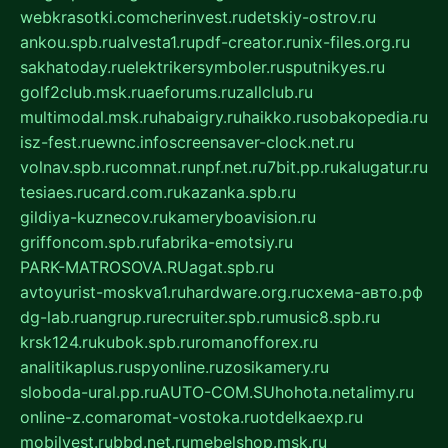
webkrasotki.com
cherinvest.ru
detskiy-ostrov.ru
ankou.spb.ru
alvesta1.ru
pdf-creator.ru
nix-files.org.ru
sakhatoday.ru
elektrikersymboler.ru
sputnikyes.ru
golf2club.msk.ru
aeforums.ru
zallclub.ru
multimodal.msk.ru
habaigry.ru
haikko.ru
sobakopedia.ru
isz-fest.ru
ewnc.info
screensaver-clock.net.ru
volnav.spb.ru
comnat.ru
npf.net.ru
7bit.pp.ru
kalugatur.ru
tesiaes.ru
card.com.ru
kazanka.spb.ru
gildiya-kuznecov.ru
kameryboavision.ru
griffoncom.spb.ru
fabrika-emotsiy.ru
PARK-MATROSOVA.RU
agat.spb.ru
avtoyurist-moskva1.ru
hardware.org.ru
схема-авто.рф
dg-lab.ru
angrup.ru
recruiter.spb.ru
music8.spb.ru
krsk124.ru
kubok.spb.ru
romanofforex.ru
analitikaplus.ru
spyonline.ru
zosikamery.ru
sloboda-ural.pp.ru
AUTO-COM.SU
hohota.net
alimy.ru
online-z.com
aromat-vostoka.ru
otdelkaexp.ru
mobilvest.ru
bbd.net.ru
mebelshop.msk.ru