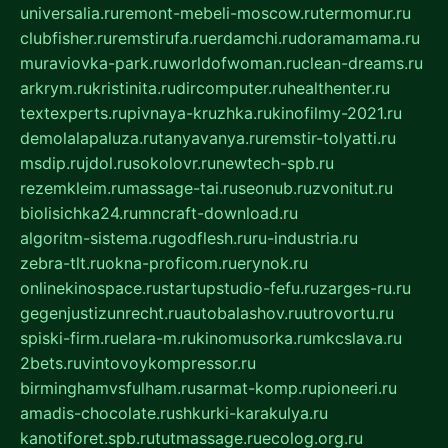
universalia.ru
remont-mebeli-moscow.ru
termomur.ru
clubfisher.ru
remstirufa.ru
erdamchi.ru
doramamama.ru
muraviovka-park.ru
worldofwoman.ru
clean-dreams.ru
arkrym.ru
kristinita.ru
dircomputer.ru
healthenter.ru
textexperts.ru
pivnaya-kruzhka.ru
kinofilmy-2021.ru
demolalapaluza.ru
tanyavanya.ru
remstir-tolyatti.ru
msdip.ru
jdol.ru
sokolovr.ru
newtech-spb.ru
rezemkleim.ru
massage-tai.ru
seonub.ru
zvonitut.ru
biolisichka24.ru
mncraft-download.ru
algoritm-sistema.ru
godflesh.ru
ru-industria.ru
zebra-tlt.ru
okna-proficom.ru
erynok.ru
onlinekinospace.ru
startupstudio-fefu.ru
zarges-ru.ru
gegenjustizunrecht.ru
autobalashov.ru
utrovortu.ru
spiski-firm.ru
elara-m.ru
kinomusorka.ru
mkcslava.ru
2bets.ru
vintovoykompressor.ru
birminghamvsfulham.ru
sarmat-komp.ru
pioneeri.ru
amadis-chocolate.ru
shkurki-karakulya.ru
kanotiforet.spb.ru
tutmassage.ru
ecolog.org.ru