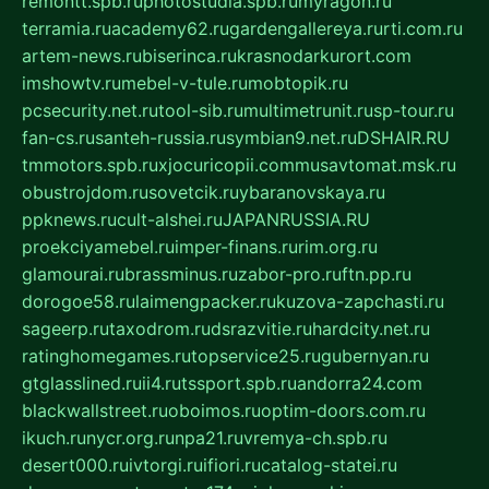
remontt.spb.ru
photostudia.spb.ru
myragon.ru
terramia.ru
academy62.ru
gardengallereya.ru
rti.com.ru
artem-news.ru
biserinca.ru
krasnodarkurort.com
imshowtv.ru
mebel-v-tule.ru
mobtopik.ru
pcsecurity.net.ru
tool-sib.ru
multimetrunit.ru
sp-tour.ru
fan-cs.ru
santeh-russia.ru
symbian9.net.ru
DSHAIR.RU
tmmotors.spb.ru
xjocuricopii.com
musavtomat.msk.ru
obustrojdom.ru
sovetcik.ru
ybaranovskaya.ru
ppknews.ru
cult-alshei.ru
JAPANRUSSIA.RU
proekciyamebel.ru
imper-finans.ru
rim.org.ru
glamourai.ru
brassminus.ru
zabor-pro.ru
ftn.pp.ru
dorogoe58.ru
laimengpacker.ru
kuzova-zapchasti.ru
sageerp.ru
taxodrom.ru
dsrazvitie.ru
hardcity.net.ru
ratinghomegames.ru
topservice25.ru
gubernyan.ru
gtglasslined.ru
ii4.ru
tssport.spb.ru
andorra24.com
blackwallstreet.ru
oboimos.ru
optim-doors.com.ru
ikuch.ru
nycr.org.ru
npa21.ru
vremya-ch.spb.ru
desert000.ru
ivtorgi.ru
ifiori.ru
catalog-statei.ru