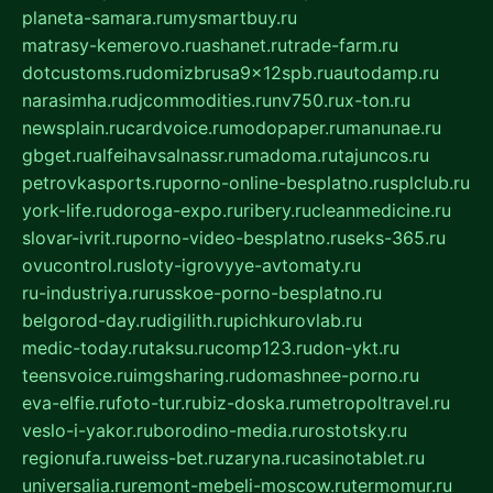
planeta-samara.ru
mysmartbuy.ru
matrasy-kemerovo.ru
ashanet.ru
trade-farm.ru
dotcustoms.ru
domizbrusa9x12spb.ru
autodamp.ru
narasimha.ru
djcommodities.ru
nv750.ru
x-ton.ru
newsplain.ru
cardvoice.ru
modopaper.ru
manunae.ru
gbget.ru
alfeihavsalnassr.ru
madoma.ru
tajuncos.ru
petrovkasports.ru
porno-online-besplatno.ru
splclub.ru
york-life.ru
doroga-expo.ru
ribery.ru
cleanmedicine.ru
slovar-ivrit.ru
porno-video-besplatno.ru
seks-365.ru
ovucontrol.ru
sloty-igrovyye-avtomaty.ru
ru-industriya.ru
russkoe-porno-besplatno.ru
belgorod-day.ru
digilith.ru
pichkurovlab.ru
medic-today.ru
taksu.ru
comp123.ru
don-ykt.ru
teensvoice.ru
imgsharing.ru
domashnee-porno.ru
eva-elfie.ru
foto-tur.ru
biz-doska.ru
metropoltravel.ru
veslo-i-yakor.ru
borodino-media.ru
rostotsky.ru
regionufa.ru
weiss-bet.ru
zaryna.ru
casinotablet.ru
universalia.ru
remont-mebeli-moscow.ru
termomur.ru