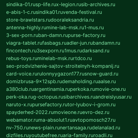
sindika-01.ru
sp-life.ru
x-legion.ru
sib-archives.ru
e-abis-1-c.ru
sindika01.ru
venda-festival.ru
store-brawlstars.ru
dooraleksandria.ru
antenna-highly.ru
mine-lab-msk.ru
1-mus.ru
3-sex-porn.ru
ban-damn.ru
purse-factory.ru
viagra-tablet.ru
fasbags.ru
adler-jun.ru
bandamn.ru
fincontech.ru
3sexporn.ru
1mus.ru
darksand.ru
rebus-toys.ru
minelab-msk.ru
rtdco.ru
seo-prodvizhenie-sajtov-stroitelnyh-kompanij.ru
card-voice.ru
rulonnyygazon177.ru
snow-guard.ru
domizbrusa-9x12spb.ru
demaholding.ru
aalse.ru
a380club.ru
argentinamia.ru
perkoka.ru
movie-one.ru
perk-oka.ru
g-octopus.ru
sibarchives.ru
andreislyusar.ru
naruto-x.ru
pursefactory.ru
tor-lyubov-i-grom.ru
spayderhed-2022.ru
movieone.ru
evro-dez.ru
webamator.ru
ma-absolut1.ru
avtopomosch27.ru
nv-750.ru
news-plain.ru
nertansaga.ru
delanalad.ru
dizfiles.ru
youtubefree.ru
aria-family.ru
roadli.ru