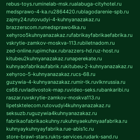
rebus-toys.ru
minelab-msk.ru
alabuga-cityhotel.ru
medsprawo-4-ka.ru
2864420.ru
blagodarenie-spb.ru
zajmy24.ru
tovudyi-4-kuhnyanazakaz.ru
brazzerscom.ru
medsprawo4ka.ru
xehyroo5kuhnyanazakaz.ru
fabrikayfabrikaefabrika.ru
vskrytie-zamkov-moskva-113.ru
biletnadom.ru
zed-online.ru
pimchax.ru
brazzers-hd.ru
z-host.ru
kitubeu2kuhnyanazakaz.ru
naperekate.ru
kuhnyaofabrikaufabrik.ru
kitubeu-2-kuhnyanazakaz.ru
xehyroo-5-kuhnyanazakaz.ru
cs-68.ru
guzywia-4-kuhnyanazakaz.ru
mir-tk.ru
vlknrussia.ru
cs68.ru
vladivostok-map.ru
video-seks.ru
bankaribi.ru
raszar.ru
vskrytie-zamkov-moskva113.ru
lipetsktelecom.ru
tovudyi4kuhnyanazakaz.ru
seksuzb.ru
guzywia4kuhnyanazakaz.ru
fabrikaofabrikaokuhny.ru
kuhnyaekuhnyaafabrika.ru
kuhnyaykuhnyayfabrika.ru
e-abis1c.ru
store-brawl-stars.ru
kts-services.ru
dark-sand.ru