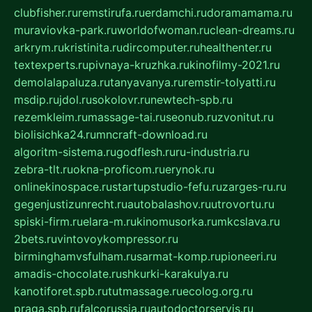
clubfisher.ru
remstirufa.ru
erdamchi.ru
doramamama.ru
muraviovka-park.ru
worldofwoman.ru
clean-dreams.ru
arkrym.ru
kristinita.ru
dircomputer.ru
healthenter.ru
textexperts.ru
pivnaya-kruzhka.ru
kinofilmy-2021.ru
demolalapaluza.ru
tanyavanya.ru
remstir-tolyatti.ru
msdip.ru
jdol.ru
sokolovr.ru
newtech-spb.ru
rezemkleim.ru
massage-tai.ru
seonub.ru
zvonitut.ru
biolisichka24.ru
mncraft-download.ru
algoritm-sistema.ru
godflesh.ru
ru-industria.ru
zebra-tlt.ru
okna-proficom.ru
erynok.ru
onlinekinospace.ru
startupstudio-fefu.ru
zarges-ru.ru
gegenjustizunrecht.ru
autobalashov.ru
utrovortu.ru
spiski-firm.ru
elara-m.ru
kinomusorka.ru
mkcslava.ru
2bets.ru
vintovoykompressor.ru
birminghamvsfulham.ru
sarmat-komp.ru
pioneeri.ru
amadis-chocolate.ru
shkurki-karakulya.ru
kanotiforet.spb.ru
tutmassage.ru
ecolog.org.ru
praga.spb.ru
falcorussia.ru
autodoctorservis.ru