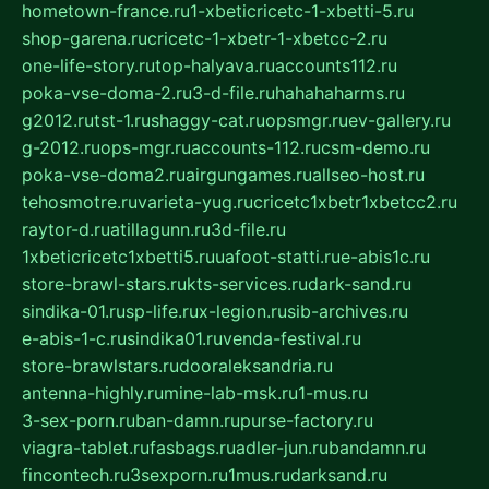
hometown-france.ru
1-xbeticricetc-1-xbetti-5.ru
shop-garena.ru
cricetc-1-xbetr-1-xbetcc-2.ru
one-life-story.ru
top-halyava.ru
accounts112.ru
poka-vse-doma-2.ru
3-d-file.ru
hahahaharms.ru
g2012.ru
tst-1.ru
shaggy-cat.ru
opsmgr.ru
ev-gallery.ru
g-2012.ru
ops-mgr.ru
accounts-112.ru
csm-demo.ru
poka-vse-doma2.ru
airgungames.ru
allseo-host.ru
tehosmotre.ru
varieta-yug.ru
cricetc1xbetr1xbetcc2.ru
raytor-d.ru
atillagunn.ru
3d-file.ru
1xbeticricetc1xbetti5.ru
uafoot-statti.ru
e-abis1c.ru
store-brawl-stars.ru
kts-services.ru
dark-sand.ru
sindika-01.ru
sp-life.ru
x-legion.ru
sib-archives.ru
e-abis-1-c.ru
sindika01.ru
venda-festival.ru
store-brawlstars.ru
dooraleksandria.ru
antenna-highly.ru
mine-lab-msk.ru
1-mus.ru
3-sex-porn.ru
ban-damn.ru
purse-factory.ru
viagra-tablet.ru
fasbags.ru
adler-jun.ru
bandamn.ru
fincontech.ru
3sexporn.ru
1mus.ru
darksand.ru