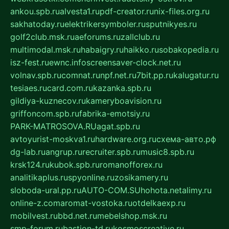
ankou.spb.ru
alvesta1.ru
pdf-creator.ru
nix-files.org.ru
sakhatoday.ru
elektrikersymboler.ru
sputnikyes.ru
golf2club.msk.ru
aeforums.ru
zallclub.ru
multimodal.msk.ru
habaigry.ru
haikko.ru
sobakopedia.ru
isz-fest.ru
ewnc.info
screensaver-clock.net.ru
volnav.spb.ru
comnat.ru
npf.net.ru
7bit.pp.ru
kalugatur.ru
tesiaes.ru
card.com.ru
kazanka.spb.ru
gildiya-kuznecov.ru
kameryboavision.ru
griffoncom.spb.ru
fabrika-emotsiy.ru
PARK-MATROSOVA.RU
agat.spb.ru
avtoyurist-moskva1.ru
hardware.org.ru
схема-авто.рф
dg-lab.ru
angrup.ru
recruiter.spb.ru
music8.spb.ru
krsk124.ru
kubok.spb.ru
romanofforex.ru
analitikaplus.ru
spyonline.ru
zosikamery.ru
sloboda-ural.pp.ru
AUTO-COM.SU
hohota.net
alimy.ru
online-z.com
aromat-vostoka.ru
otdelkaexp.ru
mobilvest.ru
bbd.net.ru
mebelshop.msk.ru
smp-forum.ru
bastion-td.ru
kosmoscreative.ru