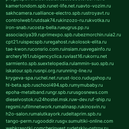
kamertondom.spb.ru
net-life.net.ru
avto-vozim.ru
sakhcamera.ru
alliance-electro.spb.ru
stroyavt.ru
controlweb1.ru
tdsak74.ru
kinzozo-ru.ru
kvotka.ru
iron-snab.ru
costa-bella.ru
eugrus.pp.ru
associaciya39.ru
primexpo.spb.ru
bezmorchin.ru
ia2.ru
cpt21.ru
ispecspb.ru
regahost.ru
kolosok-elita.ru
tae-kwon.ru
consrio.com.ru
insiam.ru
avegainfo.ru
archery161.ru
bigencyclica.ru
vlast16.ru
korru.net
sarmiento.spb.su
extelopedia.ru
lammin-suo.spb.ru
iskatour.spb.ru
snpi.org.ru
running-line.ru
krygeva-spa.ru
chel.net.ru
rust-loco.ru
dugshop.ru
hl-beta.spb.ru
school494.spb.ru
mymubaby.ru
epoha-metalband.ru
ngr.spb.ru
rusgosnews.com
dieselvostok.ru
24hostel.msk.ru
w-dev.ru
f-ship.ru
regsmi.ru
filmnetwork.ru
malinasp.ru
kinosvin.ru
h2o-salon.ru
malutkayork.ru
deltaprim.spb.ru
tango-perm.ru
gooddir.ru
sgv.su
multiki-online.com
webkrasotki.com
cherinvest.ru
detskiy-ostrov.ru