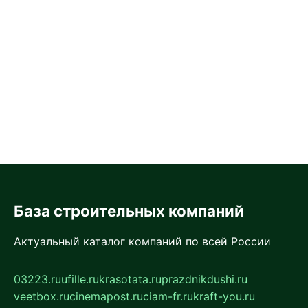
База строительных компаний
Актуальный каталог компаний по всей России
03223.ru
ufille.ru
krasotata.ru
prazdnikdushi.ru
veetbox.ru
cinemapost.ru
ciam-fr.ru
kraft-you.ru