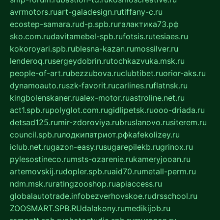
avrmotors.ru
art-galadesign.ru
tiffany-c.ru
ecostep-samara.ru
d-p.spb.ru
галактика73.рф
sko.com.ru
davitamebel-spb.ru
fotsis.ru
tesiaes.ru
kokoroyari.spb.ru
blesna-kazan.ru
mossilver.ru
lenderoq.ru
sergeydobrin.ru
tochkazvuka.msk.ru
people-of-art.ru
bezzubova.ru
clubtibet.ru
orior-aks.ru
dynamoauto.ru
szk-favorit.ru
carlines.ru
flatnsk.ru
kingbolenskaner.ru
alex-motor.ru
astroline.net.ru
act1.spb.ru
polyglot.com.ru
gidlipetsk.ru
ooo-driada.ru
detsad125.ru
mir-zdoroviya.ru
bruslanovo.ru
siterem.ru
council.spb.ru
лодкипатриот.рф
kafekolizey.ru
iclub.net.ru
gazon-easy.ru
sugarepilekb.ru
grinox.ru
pylesostineco.ru
msts-ozarenie.ru
kameryjooan.ru
artemovskij.ru
dopler.spb.ru
aid70.ru
metall-perm.ru
ndm.msk.ru
ratingzooshop.ru
apiaccess.ru
globalautotrade.info
bezverhovskoe.ru
drsschool.ru
ZOOSMART.SPB.RU
dalakony.ru
medikijob.ru