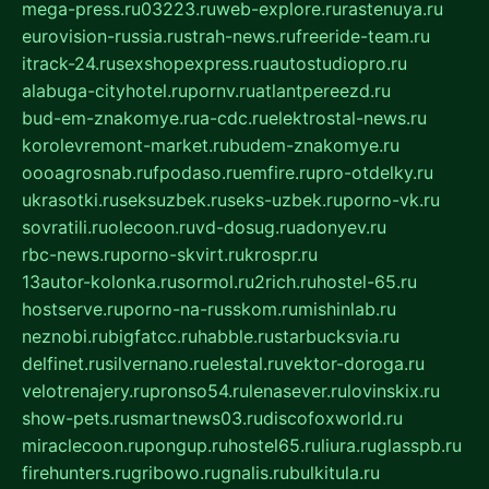
mega-press.ru
03223.ru
web-explore.ru
rastenuya.ru
eurovision-russia.ru
strah-news.ru
freeride-team.ru
itrack-24.ru
sexshopexpress.ru
autostudiopro.ru
alabuga-cityhotel.ru
pornv.ru
atlantpereezd.ru
bud-em-znakomye.ru
a-cdc.ru
elektrostal-news.ru
korolevremont-market.ru
budem-znakomye.ru
oooagrosnab.ru
fpodaso.ru
emfire.ru
pro-otdelky.ru
ukrasotki.ru
seksuzbek.ru
seks-uzbek.ru
porno-vk.ru
sovratili.ru
olecoon.ru
vd-dosug.ru
adonyev.ru
rbc-news.ru
porno-skvirt.ru
krospr.ru
13autor-kolonka.ru
sormol.ru
2rich.ru
hostel-65.ru
hostserve.ru
porno-na-russkom.ru
mishinlab.ru
neznobi.ru
bigfatcc.ru
habble.ru
starbucksvia.ru
delfinet.ru
silvernano.ru
elestal.ru
vektor-doroga.ru
velotrenajery.ru
pronso54.ru
lenasever.ru
lovinskix.ru
show-pets.ru
smartnews03.ru
discofoxworld.ru
miraclecoon.ru
pongup.ru
hostel65.ru
liura.ru
glasspb.ru
firehunters.ru
gribowo.ru
gnalis.ru
bulkitula.ru