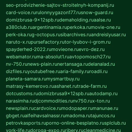
seo-prodvizhenie-sajtov-stroitelnyh-kompanij.ru
card-voice.ru
rulonnyygazon177.ru
snow-guard.ru
domizbrusa-9x12spb.ru
demaholding.ru
aalse.ru
a380club.ru
argentinamia.ru
perkoka.ru
movie-one.ru
perk-oka.ru
g-octopus.ru
sibarchives.ru
andreislyusar.ru
naruto-x.ru
pursefactory.ru
tor-lyubov-i-grom.ru
spayderhed-2022.ru
movieone.ru
evro-dez.ru
webamator.ru
ma-absolut1.ru
avtopomosch27.ru
nv-750.ru
news-plain.ru
nertansaga.ru
delanalad.ru
dizfiles.ru
youtubefree.ru
aria-family.ru
roadli.ru
planeta-samara.ru
mysmartbuy.ru
matrasy-kemerovo.ru
ashanet.ru
trade-farm.ru
dotcustoms.ru
domizbrusa9x12spb.ru
autodamp.ru
narasimha.ru
djcommodities.ru
nv750.ru
x-ton.ru
newsplain.ru
cardvoice.ru
modopaper.ru
manunae.ru
gbget.ru
alfeihavsalnassr.ru
madoma.ru
tajuncos.ru
petrovkasports.ru
porno-online-besplatno.ru
splclub.ru
york-life.ru
doroga-expo.ru
ribery.ru
cleanmedicine.ru