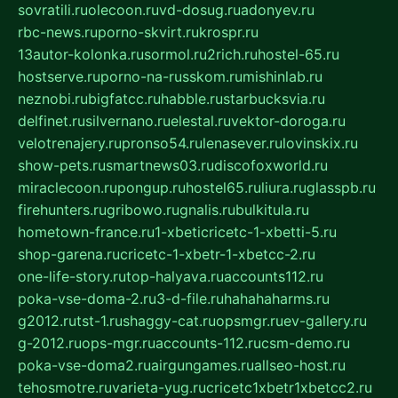
sovratili.ru
olecoon.ru
vd-dosug.ru
adonyev.ru
rbc-news.ru
porno-skvirt.ru
krospr.ru
13autor-kolonka.ru
sormol.ru
2rich.ru
hostel-65.ru
hostserve.ru
porno-na-russkom.ru
mishinlab.ru
neznobi.ru
bigfatcc.ru
habble.ru
starbucksvia.ru
delfinet.ru
silvernano.ru
elestal.ru
vektor-doroga.ru
velotrenajery.ru
pronso54.ru
lenasever.ru
lovinskix.ru
show-pets.ru
smartnews03.ru
discofoxworld.ru
miraclecoon.ru
pongup.ru
hostel65.ru
liura.ru
glasspb.ru
firehunters.ru
gribowo.ru
gnalis.ru
bulkitula.ru
hometown-france.ru
1-xbeticricetc-1-xbetti-5.ru
shop-garena.ru
cricetc-1-xbetr-1-xbetcc-2.ru
one-life-story.ru
top-halyava.ru
accounts112.ru
poka-vse-doma-2.ru
3-d-file.ru
hahahaharms.ru
g2012.ru
tst-1.ru
shaggy-cat.ru
opsmgr.ru
ev-gallery.ru
g-2012.ru
ops-mgr.ru
accounts-112.ru
csm-demo.ru
poka-vse-doma2.ru
airgungames.ru
allseo-host.ru
tehosmotre.ru
varieta-yug.ru
cricetc1xbetr1xbetcc2.ru