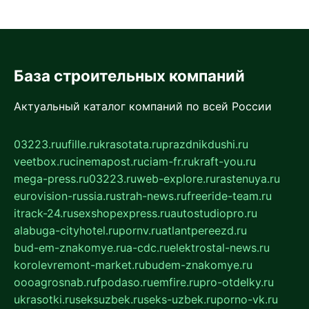
База строительных компаний
Актуальный каталог компаний по всей России
03223.ru
ufille.ru
krasotata.ru
prazdnikdushi.ru
veetbox.ru
cinemapost.ru
ciam-fr.ru
kraft-you.ru
mega-press.ru
03223.ru
web-explore.ru
rastenuya.ru
eurovision-russia.ru
strah-news.ru
freeride-team.ru
itrack-24.ru
sexshopexpress.ru
autostudiopro.ru
alabuga-cityhotel.ru
pornv.ru
atlantpereezd.ru
bud-em-znakomye.ru
a-cdc.ru
elektrostal-news.ru
korolevremont-market.ru
budem-znakomye.ru
oooagrosnab.ru
fpodaso.ru
emfire.ru
pro-otdelky.ru
ukrasotki.ru
seksuzbek.ru
seks-uzbek.ru
porno-vk.ru