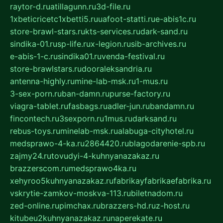
raytor-d.ru
atillagunn.ru
3d-file.ru
1xbeticricetc1xbetti5.ru
uafoot-statti.ru
e-abis1c.ru
store-brawl-stars.ru
kts-services.ru
dark-sand.ru
sindika-01.ru
sp-life.ru
x-legion.ru
sib-archives.ru
e-abis-1-c.ru
sindika01.ru
venda-festival.ru
store-brawlstars.ru
dooraleksandria.ru
antenna-highly.ru
mine-lab-msk.ru
1-mus.ru
3-sex-porn.ru
ban-damn.ru
purse-factory.ru
viagra-tablet.ru
fasbags.ru
adler-jun.ru
bandamn.ru
fincontech.ru
3sexporn.ru
1mus.ru
darksand.ru
rebus-toys.ru
minelab-msk.ru
alabuga-cityhotel.ru
medsprawo-4-ka.ru
2864420.ru
blagodarenie-spb.ru
zajmy24.ru
tovudyi-4-kuhnyanazakaz.ru
brazzerscom.ru
medsprawo4ka.ru
xehyroo5kuhnyanazakaz.ru
fabrikayfabrikaefabrika.ru
vskrytie-zamkov-moskva-113.ru
biletnadom.ru
zed-online.ru
pimchax.ru
brazzers-hd.ru
z-host.ru
kitubeu2kuhnyanazakaz.ru
naperekate.ru