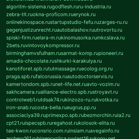
algoritm-sistema.ru
godflesh.ru
ru-industria.ru
zebra-tlt.ru
okna-proficom.ru
erynok.ru
onlinekinospace.ru
startupstudio-fefu.ru
zarges-ru.ru
gegenjustizunrecht.ru
autobalashov.ru
utrovortu.ru
spiski-firm.ru
elara-m.ru
kinomusorka.ru
mkcslava.ru
2bets.ru
vintovoykompressor.ru
birminghamvsfulham.ru
sarmat-komp.ru
pioneeri.ru
amadis-chocolate.ru
shkurki-karakulya.ru
kanotiforet.spb.ru
tutmassage.ru
ecolog.org.ru
praga.spb.ru
falcorussia.ru
autodoctorservis.ru
kamertondom.spb.ru
net-life.net.ru
avto-vozim.ru
sakhcamera.ru
alliance-electro.spb.ru
stroyavt.ru
controlweb1.ru
tdsak74.ru
kinzozo-ru.ru
kvotka.ru
iron-snab.ru
costa-bella.ru
eugrus.pp.ru
associaciya39.ru
primexpo.spb.ru
bezmorchin.ru
ia2.ru
cpt21.ru
ispecspb.ru
regahost.ru
kolosok-elita.ru
tae-kwon.ru
consrio.com.ru
insiam.ru
avegainfo.ru
archery161.ru
bigencyclica.ru
vlast16.ru
korru.net