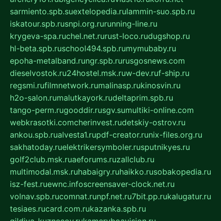
sarmiento.spb.su
extelopedia.ru
lammin-suo.spb.ru
iskatour.spb.ru
snpi.org.ru
running-line.ru
krygeva-spa.ru
chel.net.ru
rust-loco.ru
dugshop.ru
hl-beta.spb.ru
school494.spb.ru
mymubaby.ru
epoha-metalband.ru
ngr.spb.ru
rusgosnews.com
dieselvostok.ru
24hostel.msk.ru
w-dev.ru
f-ship.ru
regsmi.ru
filmnetwork.ru
malinasp.ru
kinosvin.ru
h2o-salon.ru
malutkayork.ru
deltaprim.spb.ru
tango-perm.ru
gooddir.ru
sgv.su
multiki-online.com
webkrasotki.com
cherinvest.ru
detskiy-ostrov.ru
ankou.spb.ru
alvesta1.ru
pdf-creator.ru
nix-files.org.ru
sakhatoday.ru
elektrikersymboler.ru
sputnikyes.ru
golf2club.msk.ru
aeforums.ru
zallclub.ru
multimodal.msk.ru
habaigry.ru
haikko.ru
sobakopedia.ru
isz-fest.ru
ewnc.info
screensaver-clock.net.ru
volnav.spb.ru
comnat.ru
npf.net.ru
7bit.pp.ru
kalugatur.ru
tesiaes.ru
card.com.ru
kazanka.spb.ru