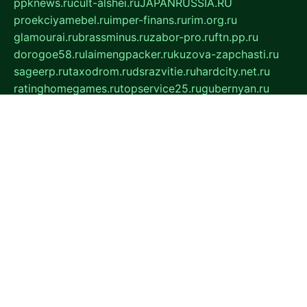
ppknews.ru
cult-alshei.ru
JAPANRUSSIA.RU
proekciyamebel.ru
imper-finans.ru
rim.org.ru
glamourai.ru
brassminus.ru
zabor-pro.ru
ftn.pp.ru
dorogoe58.ru
laimengpacker.ru
kuzova-zapchasti.ru
sageerp.ru
taxodrom.ru
dsrazvitie.ru
hardcity.net.ru
ratinghomegames.ru
topservice25.ru
gubernyan.ru
gtglasslined.ru
ii4.ru
tssport.spb.ru
andorra24.com
blackwallstreet.ru
oboimos.ru
optim-doors.com.ru
ikuch.ru
nycr.org.ru
npa21.ru
vremya-ch.spb.ru
desert000.ru
ivtorgi.ru
ifiori.ru
catalog-statei.ru
dcv.org.ru
spetsmaster174.ru
ipkameryhiseeu.ru
dum26.ru
ruspol.spb.ru
fr-opendp.ru
kam-solnyshko.ru
cheyenne-arapaho.ru
sevzapmetal.spb.ru
ted-lapidus.spb.ru
parasite-eliminator.ru
sigma-complete.ru
modernworld.ru
dama-moda.ru
eholot-group.ru
sk-nvkz.ru
DRONGOLD.RU
democratia2.ru
i-farmer.ru
mass-sport.org
jablonex.spb.ru
bookmess.ru
linkword.ru