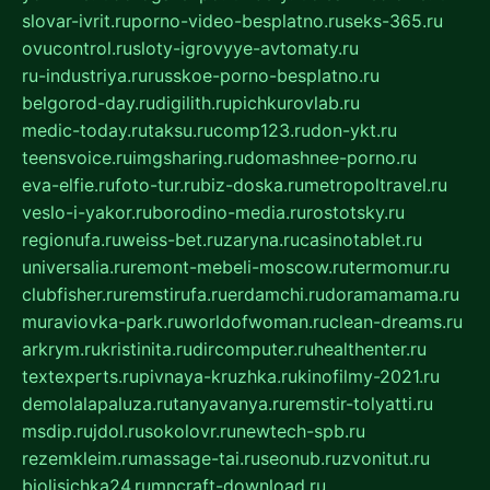
slovar-ivrit.ru
porno-video-besplatno.ru
seks-365.ru
ovucontrol.ru
sloty-igrovyye-avtomaty.ru
ru-industriya.ru
russkoe-porno-besplatno.ru
belgorod-day.ru
digilith.ru
pichkurovlab.ru
medic-today.ru
taksu.ru
comp123.ru
don-ykt.ru
teensvoice.ru
imgsharing.ru
domashnee-porno.ru
eva-elfie.ru
foto-tur.ru
biz-doska.ru
metropoltravel.ru
veslo-i-yakor.ru
borodino-media.ru
rostotsky.ru
regionufa.ru
weiss-bet.ru
zaryna.ru
casinotablet.ru
universalia.ru
remont-mebeli-moscow.ru
termomur.ru
clubfisher.ru
remstirufa.ru
erdamchi.ru
doramamama.ru
muraviovka-park.ru
worldofwoman.ru
clean-dreams.ru
arkrym.ru
kristinita.ru
dircomputer.ru
healthenter.ru
textexperts.ru
pivnaya-kruzhka.ru
kinofilmy-2021.ru
demolalapaluza.ru
tanyavanya.ru
remstir-tolyatti.ru
msdip.ru
jdol.ru
sokolovr.ru
newtech-spb.ru
rezemkleim.ru
massage-tai.ru
seonub.ru
zvonitut.ru
biolisichka24.ru
mncraft-download.ru