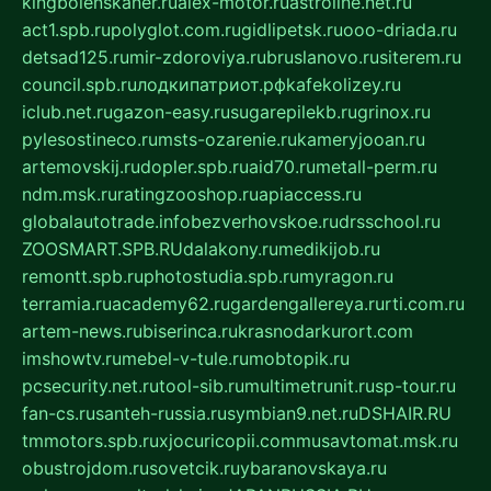
kingbolenskaner.ru
alex-motor.ru
astroline.net.ru
act1.spb.ru
polyglot.com.ru
gidlipetsk.ru
ooo-driada.ru
detsad125.ru
mir-zdoroviya.ru
bruslanovo.ru
siterem.ru
council.spb.ru
лодкипатриот.рф
kafekolizey.ru
iclub.net.ru
gazon-easy.ru
sugarepilekb.ru
grinox.ru
pylesostineco.ru
msts-ozarenie.ru
kameryjooan.ru
artemovskij.ru
dopler.spb.ru
aid70.ru
metall-perm.ru
ndm.msk.ru
ratingzooshop.ru
apiaccess.ru
globalautotrade.info
bezverhovskoe.ru
drsschool.ru
ZOOSMART.SPB.RU
dalakony.ru
medikijob.ru
remontt.spb.ru
photostudia.spb.ru
myragon.ru
terramia.ru
academy62.ru
gardengallereya.ru
rti.com.ru
artem-news.ru
biserinca.ru
krasnodarkurort.com
imshowtv.ru
mebel-v-tule.ru
mobtopik.ru
pcsecurity.net.ru
tool-sib.ru
multimetrunit.ru
sp-tour.ru
fan-cs.ru
santeh-russia.ru
symbian9.net.ru
DSHAIR.RU
tmmotors.spb.ru
xjocuricopii.com
musavtomat.msk.ru
obustrojdom.ru
sovetcik.ru
ybaranovskaya.ru