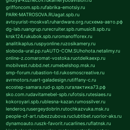
gildiya-kuznecov.ru
kameryboavision.ru
griffoncom.spb.ru
fabrika-emotsiy.ru
PARK-MATROSOVA.RU
agat.spb.ru
avtoyurist-moskva1.ru
hardware.org.ru
схема-авто.рф
dg-lab.ru
angrup.ru
recruiter.spb.ru
music8.spb.ru
krsk124.ru
kubok.spb.ru
romanofforex.ru
analitikaplus.ru
spyonline.ru
zosikamery.ru
sloboda-ural.pp.ru
AUTO-COM.SU
hohota.net
alimy.ru
online-z.com
aromat-vostoka.ru
otdelkaexp.ru
mobilvest.ru
bbd.net.ru
mebelshop.msk.ru
smp-forum.ru
bastion-td.ru
kosmoscreative.ru
avrmotors.ru
art-galadesign.ru
tiffany-c.ru
ecostep-samara.ru
d-p.spb.ru
галактика73.рф
sko.com.ru
davitamebel-spb.ru
fotsis.ru
tesiaes.ru
kokoroyari.spb.ru
blesna-kazan.ru
mossilver.ru
lenderoq.ru
sergeydobrin.ru
tochkazvuka.msk.ru
people-of-art.ru
bezzubova.ru
clubtibet.ru
orior-aks.ru
dynamoauto.ru
szk-favorit.ru
carlines.ru
flatnsk.ru