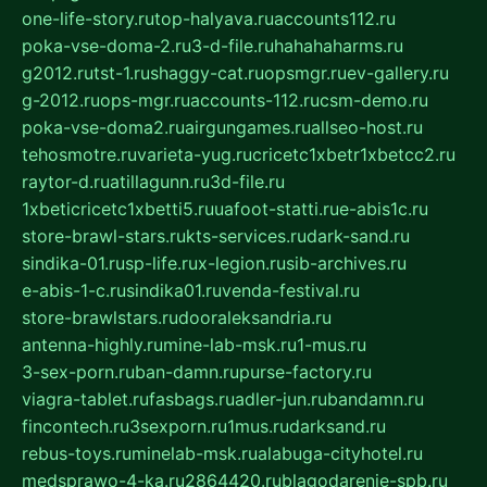
one-life-story.ru
top-halyava.ru
accounts112.ru
poka-vse-doma-2.ru
3-d-file.ru
hahahaharms.ru
g2012.ru
tst-1.ru
shaggy-cat.ru
opsmgr.ru
ev-gallery.ru
g-2012.ru
ops-mgr.ru
accounts-112.ru
csm-demo.ru
poka-vse-doma2.ru
airgungames.ru
allseo-host.ru
tehosmotre.ru
varieta-yug.ru
cricetc1xbetr1xbetcc2.ru
raytor-d.ru
atillagunn.ru
3d-file.ru
1xbeticricetc1xbetti5.ru
uafoot-statti.ru
e-abis1c.ru
store-brawl-stars.ru
kts-services.ru
dark-sand.ru
sindika-01.ru
sp-life.ru
x-legion.ru
sib-archives.ru
e-abis-1-c.ru
sindika01.ru
venda-festival.ru
store-brawlstars.ru
dooraleksandria.ru
antenna-highly.ru
mine-lab-msk.ru
1-mus.ru
3-sex-porn.ru
ban-damn.ru
purse-factory.ru
viagra-tablet.ru
fasbags.ru
adler-jun.ru
bandamn.ru
fincontech.ru
3sexporn.ru
1mus.ru
darksand.ru
rebus-toys.ru
minelab-msk.ru
alabuga-cityhotel.ru
medsprawo-4-ka.ru
2864420.ru
blagodarenie-spb.ru