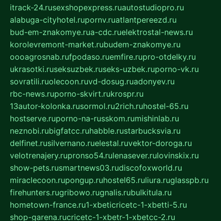
itrack-24.ru
sexshopexpress.ru
autostudiopro.ru
alabuga-cityhotel.ru
pornv.ru
atlantpereezd.ru
bud-em-znakomye.ru
a-cdc.ru
elektrostal-news.ru
korolevremont-market.ru
budem-znakomye.ru
oooagrosnab.ru
fpodaso.ru
emfire.ru
pro-otdelky.ru
ukrasotki.ru
seksuzbek.ru
seks-uzbek.ru
porno-vk.ru
sovratili.ru
olecoon.ru
vd-dosug.ru
adonyev.ru
rbc-news.ru
porno-skvirt.ru
krospr.ru
13autor-kolonka.ru
sormol.ru
2rich.ru
hostel-65.ru
hostserve.ru
porno-na-russkom.ru
mishinlab.ru
neznobi.ru
bigfatcc.ru
habble.ru
starbucksvia.ru
delfinet.ru
silvernano.ru
elestal.ru
vektor-doroga.ru
velotrenajery.ru
pronso54.ru
lenasever.ru
lovinskix.ru
show-pets.ru
smartnews03.ru
discofoxworld.ru
miraclecoon.ru
pongup.ru
hostel65.ru
liura.ru
glasspb.ru
firehunters.ru
gribowo.ru
gnalis.ru
bulkitula.ru
hometown-france.ru
1-xbeticricetc-1-xbetti-5.ru
shop-garena.ru
cricetc-1-xbetr-1-xbetcc-2.ru