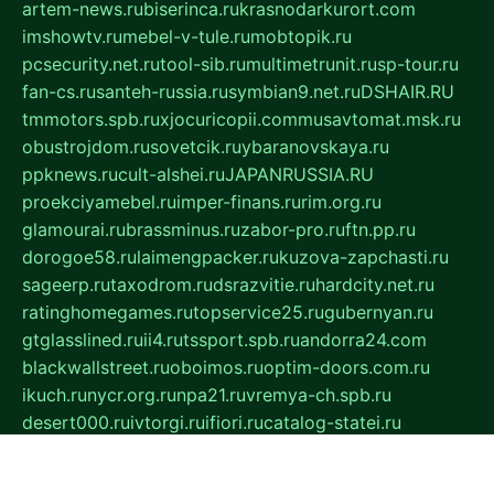
artem-news.ru
biserinca.ru
krasnodarkurort.com
imshowtv.ru
mebel-v-tule.ru
mobtopik.ru
pcsecurity.net.ru
tool-sib.ru
multimetrunit.ru
sp-tour.ru
fan-cs.ru
santeh-russia.ru
symbian9.net.ru
DSHAIR.RU
tmmotors.spb.ru
xjocuricopii.com
musavtomat.msk.ru
obustrojdom.ru
sovetcik.ru
ybaranovskaya.ru
ppknews.ru
cult-alshei.ru
JAPANRUSSIA.RU
proekciyamebel.ru
imper-finans.ru
rim.org.ru
glamourai.ru
brassminus.ru
zabor-pro.ru
ftn.pp.ru
dorogoe58.ru
laimengpacker.ru
kuzova-zapchasti.ru
sageerp.ru
taxodrom.ru
dsrazvitie.ru
hardcity.net.ru
ratinghomegames.ru
topservice25.ru
gubernyan.ru
gtglasslined.ru
ii4.ru
tssport.spb.ru
andorra24.com
blackwallstreet.ru
oboimos.ru
optim-doors.com.ru
ikuch.ru
nycr.org.ru
npa21.ru
vremya-ch.spb.ru
desert000.ru
ivtorgi.ru
ifiori.ru
catalog-statei.ru
dcv.org.ru
spetsmaster174.ru
ipkameryhiseeu.ru
dum26.ru
ruspol.spb.ru
fr-opendp.ru
kam-solnyshko.ru