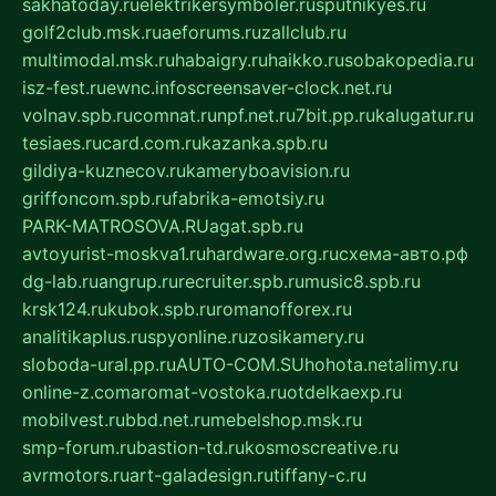
sakhatoday.ru
elektrikersymboler.ru
sputnikyes.ru
golf2club.msk.ru
aeforums.ru
zallclub.ru
multimodal.msk.ru
habaigry.ru
haikko.ru
sobakopedia.ru
isz-fest.ru
ewnc.info
screensaver-clock.net.ru
volnav.spb.ru
comnat.ru
npf.net.ru
7bit.pp.ru
kalugatur.ru
tesiaes.ru
card.com.ru
kazanka.spb.ru
gildiya-kuznecov.ru
kameryboavision.ru
griffoncom.spb.ru
fabrika-emotsiy.ru
PARK-MATROSOVA.RU
agat.spb.ru
avtoyurist-moskva1.ru
hardware.org.ru
схема-авто.рф
dg-lab.ru
angrup.ru
recruiter.spb.ru
music8.spb.ru
krsk124.ru
kubok.spb.ru
romanofforex.ru
analitikaplus.ru
spyonline.ru
zosikamery.ru
sloboda-ural.pp.ru
AUTO-COM.SU
hohota.net
alimy.ru
online-z.com
aromat-vostoka.ru
otdelkaexp.ru
mobilvest.ru
bbd.net.ru
mebelshop.msk.ru
smp-forum.ru
bastion-td.ru
kosmoscreative.ru
avrmotors.ru
art-galadesign.ru
tiffany-c.ru