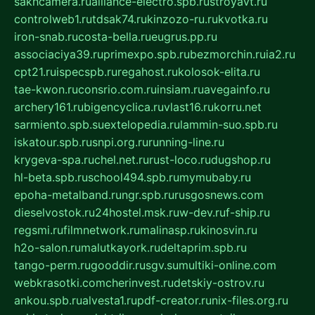
sakhcamera.ru
alliance-electro.spb.ru
stroyavt.ru
controlweb1.ru
tdsak74.ru
kinzozo-ru.ru
kvotka.ru
iron-snab.ru
costa-bella.ru
eugrus.pp.ru
associaciya39.ru
primexpo.spb.ru
bezmorchin.ru
ia2.ru
cpt21.ru
ispecspb.ru
regahost.ru
kolosok-elita.ru
tae-kwon.ru
consrio.com.ru
insiam.ru
avegainfo.ru
archery161.ru
bigencyclica.ru
vlast16.ru
korru.net
sarmiento.spb.su
extelopedia.ru
lammin-suo.spb.ru
iskatour.spb.ru
snpi.org.ru
running-line.ru
krygeva-spa.ru
chel.net.ru
rust-loco.ru
dugshop.ru
hl-beta.spb.ru
school494.spb.ru
mymubaby.ru
epoha-metalband.ru
ngr.spb.ru
rusgosnews.com
dieselvostok.ru
24hostel.msk.ru
w-dev.ru
f-ship.ru
regsmi.ru
filmnetwork.ru
malinasp.ru
kinosvin.ru
h2o-salon.ru
malutkayork.ru
deltaprim.spb.ru
tango-perm.ru
gooddir.ru
sgv.su
multiki-online.com
webkrasotki.com
cherinvest.ru
detskiy-ostrov.ru
ankou.spb.ru
alvesta1.ru
pdf-creator.ru
nix-files.org.ru