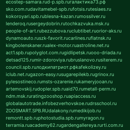
ecostep-samara.ru
d-p.spb.ru
галактика73.рф
sko.com.ru
davitamebel-spb.ru
fotsis.ru
tesiaes.ru
kokoroyari.spb.ru
blesna-kazan.ru
mossilver.ru
lenderoq.ru
sergeydobrin.ru
tochkazvuka.msk.ru
people-of-art.ru
bezzubova.ru
clubtibet.ru
orior-aks.ru
dynamoauto.ru
szk-favorit.ru
carlines.ru
flatnsk.ru
kingbolenskaner.ru
alex-motor.ru
astroline.net.ru
act1.spb.ru
polyglot.com.ru
gidlipetsk.ru
ooo-driada.ru
detsad125.ru
mir-zdoroviya.ru
bruslanovo.ru
siterem.ru
council.spb.ru
лодкипатриот.рф
kafekolizey.ru
iclub.net.ru
gazon-easy.ru
sugarepilekb.ru
grinox.ru
pylesostineco.ru
msts-ozarenie.ru
kameryjooan.ru
artemovskij.ru
dopler.spb.ru
aid70.ru
metall-perm.ru
ndm.msk.ru
ratingzooshop.ru
apiaccess.ru
globalautotrade.info
bezverhovskoe.ru
drsschool.ru
ZOOSMART.SPB.RU
dalakony.ru
medikijob.ru
remontt.spb.ru
photostudia.spb.ru
myragon.ru
terramia.ru
academy62.ru
gardengallereya.ru
rti.com.ru