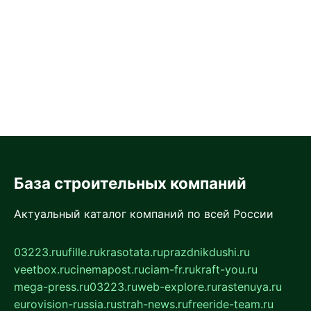
База строительных компаний
Актуальный каталог компаний по всей России
03223.ru
ufille.ru
krasotata.ru
prazdnikdushi.ru
veetbox.ru
cinemapost.ru
ciam-fr.ru
kraft-you.ru
mega-press.ru
03223.ru
web-explore.ru
rastenuya.ru
eurovision-russia.ru
strah-news.ru
freeride-team.ru