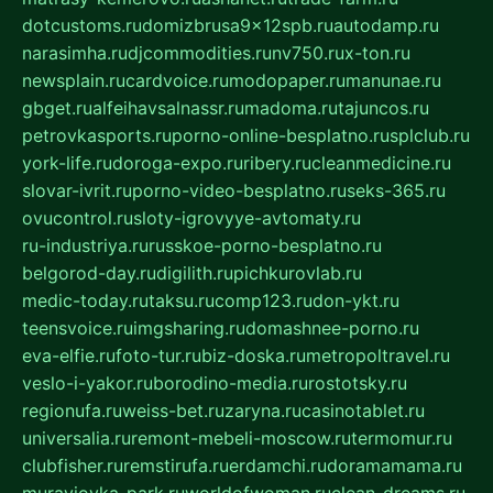
dotcustoms.ru
domizbrusa9x12spb.ru
autodamp.ru
narasimha.ru
djcommodities.ru
nv750.ru
x-ton.ru
newsplain.ru
cardvoice.ru
modopaper.ru
manunae.ru
gbget.ru
alfeihavsalnassr.ru
madoma.ru
tajuncos.ru
petrovkasports.ru
porno-online-besplatno.ru
splclub.ru
york-life.ru
doroga-expo.ru
ribery.ru
cleanmedicine.ru
slovar-ivrit.ru
porno-video-besplatno.ru
seks-365.ru
ovucontrol.ru
sloty-igrovyye-avtomaty.ru
ru-industriya.ru
russkoe-porno-besplatno.ru
belgorod-day.ru
digilith.ru
pichkurovlab.ru
medic-today.ru
taksu.ru
comp123.ru
don-ykt.ru
teensvoice.ru
imgsharing.ru
domashnee-porno.ru
eva-elfie.ru
foto-tur.ru
biz-doska.ru
metropoltravel.ru
veslo-i-yakor.ru
borodino-media.ru
rostotsky.ru
regionufa.ru
weiss-bet.ru
zaryna.ru
casinotablet.ru
universalia.ru
remont-mebeli-moscow.ru
termomur.ru
clubfisher.ru
remstirufa.ru
erdamchi.ru
doramamama.ru
muraviovka-park.ru
worldofwoman.ru
clean-dreams.ru