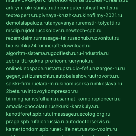
arkrym.ru
kristinita.ru
dircomputer.ru
healthenter.ru
textexperts.ru
pivnaya-kruzhka.ru
kinofilmy-2021.ru
demolalapaluza.ru
tanyavanya.ru
remstir-tolyatti.ru
msdip.ru
jdol.ru
sokolovr.ru
newtech-spb.ru
rezemkleim.ru
massage-tai.ru
seonub.ru
zvonitut.ru
biolisichka24.ru
mncraft-download.ru
algoritm-sistema.ru
godflesh.ru
ru-industria.ru
zebra-tlt.ru
okna-proficom.ru
erynok.ru
onlinekinospace.ru
startupstudio-fefu.ru
zarges-ru.ru
gegenjustizunrecht.ru
autobalashov.ru
utrovortu.ru
spiski-firm.ru
elara-m.ru
kinomusorka.ru
mkcslava.ru
2bets.ru
vintovoykompressor.ru
birminghamvsfulham.ru
sarmat-komp.ru
pioneeri.ru
amadis-chocolate.ru
shkurki-karakulya.ru
kanotiforet.spb.ru
tutmassage.ru
ecolog.org.ru
praga.spb.ru
falcorussia.ru
autodoctorservis.ru
kamertondom.spb.ru
net-life.net.ru
avto-vozim.ru