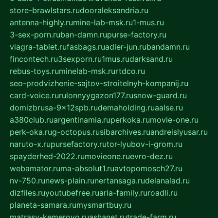
store-brawlstars.ru
dooraleksandria.ru
antenna-highly.ru
mine-lab-msk.ru
1-mus.ru
3-sex-porn.ru
ban-damn.ru
purse-factory.ru
viagra-tablet.ru
fasbags.ru
adler-jun.ru
bandamn.ru
fincontech.ru
3sexporn.ru
1mus.ru
darksand.ru
rebus-toys.ru
minelab-msk.ru
rtdco.ru
seo-prodvizhenie-sajtov-stroitelnyh-kompanij.ru
card-voice.ru
rulonnyygazon177.ru
snow-guard.ru
domizbrusa-9x12spb.ru
demaholding.ru
aalse.ru
a380club.ru
argentinamia.ru
perkoka.ru
movie-one.ru
perk-oka.ru
g-octopus.ru
sibarchives.ru
andreislyusar.ru
naruto-x.ru
pursefactory.ru
tor-lyubov-i-grom.ru
spayderhed-2022.ru
movieone.ru
evro-dez.ru
webamator.ru
ma-absolut1.ru
avtopomosch27.ru
nv-750.ru
news-plain.ru
nertansaga.ru
delanalad.ru
dizfiles.ru
youtubefree.ru
aria-family.ru
roadli.ru
planeta-samara.ru
mysmartbuy.ru
matrasy-kemerovo.ru
ashanet.ru
trade-farm.ru