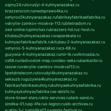
zajmy24.ru
tovudyi-4-kuhnyanazakaz.ru
brazzerscom.ru
medsprawo4ka.ru
xehyroo5kuhnyanazakaz.ru
fabrikayfabrikaefabrika.ru
vskrytie-zamkov-moskva-113.ru
biletnadom.ru
zed-online.ru
pimchax.ru
brazzers-hd.ru
z-host.ru
kitubeu2kuhnyanazakaz.ru
naperekate.ru
kuhnyaofabrikaufabrik.ru
kitubeu-2-kuhnyanazakaz.ru
xehyroo-5-kuhnyanazakaz.ru
cs-68.ru
guzywia-4-kuhnyanazakaz.ru
mir-tk.ru
vlknrussia.ru
cs68.ru
vladivostok-map.ru
video-seks.ru
bankaribi.ru
raszar.ru
vskrytie-zamkov-moskva113.ru
lipetsktelecom.ru
tovudyi4kuhnyanazakaz.ru
seksuzb.ru
guzywia4kuhnyanazakaz.ru
fabrikaofabrikaokuhny.ru
kuhnyaekuhnyaafabrika.ru
kuhnyaykuhnyayfabrika.ru
e-abis1c.ru
store-brawl-stars.ru
kts-services.ru
dark-sand.ru
sindika-01.ru
sp-life.ru
x-legion.ru
sib-archives.ru
e-abis-1-c.ru
sindika01.ru
venda-festival.ru