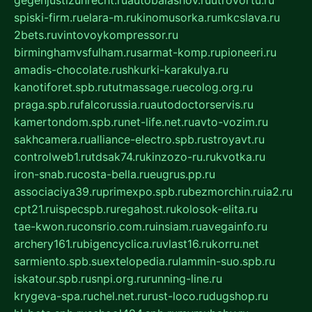
gegenjustizunrecht.ru
autobalashov.ru
utrovortu.ru
spiski-firm.ru
elara-m.ru
kinomusorka.ru
mkcslava.ru
2bets.ru
vintovoykompressor.ru
birminghamvsfulham.ru
sarmat-komp.ru
pioneeri.ru
amadis-chocolate.ru
shkurki-karakulya.ru
kanotiforet.spb.ru
tutmassage.ru
ecolog.org.ru
praga.spb.ru
falcorussia.ru
autodoctorservis.ru
kamertondom.spb.ru
net-life.net.ru
avto-vozim.ru
sakhcamera.ru
alliance-electro.spb.ru
stroyavt.ru
controlweb1.ru
tdsak74.ru
kinzozo-ru.ru
kvotka.ru
iron-snab.ru
costa-bella.ru
eugrus.pp.ru
associaciya39.ru
primexpo.spb.ru
bezmorchin.ru
ia2.ru
cpt21.ru
ispecspb.ru
regahost.ru
kolosok-elita.ru
tae-kwon.ru
consrio.com.ru
insiam.ru
avegainfo.ru
archery161.ru
bigencyclica.ru
vlast16.ru
korru.net
sarmiento.spb.su
extelopedia.ru
lammin-suo.spb.ru
iskatour.spb.ru
snpi.org.ru
running-line.ru
krygeva-spa.ru
chel.net.ru
rust-loco.ru
dugshop.ru