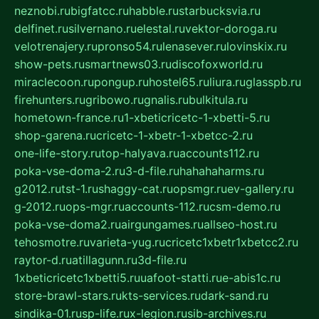
neznobi.ru
bigfatcc.ru
habble.ru
starbucksvia.ru
delfinet.ru
silvernano.ru
elestal.ru
vektor-doroga.ru
velotrenajery.ru
pronso54.ru
lenasever.ru
lovinskix.ru
show-pets.ru
smartnews03.ru
discofoxworld.ru
miraclecoon.ru
pongup.ru
hostel65.ru
liura.ru
glasspb.ru
firehunters.ru
gribowo.ru
gnalis.ru
bulkitula.ru
hometown-france.ru
1-xbeticricetc-1-xbetti-5.ru
shop-garena.ru
cricetc-1-xbetr-1-xbetcc-2.ru
one-life-story.ru
top-halyava.ru
accounts112.ru
poka-vse-doma-2.ru
3-d-file.ru
hahahaharms.ru
g2012.ru
tst-1.ru
shaggy-cat.ru
opsmgr.ru
ev-gallery.ru
g-2012.ru
ops-mgr.ru
accounts-112.ru
csm-demo.ru
poka-vse-doma2.ru
airgungames.ru
allseo-host.ru
tehosmotre.ru
varieta-yug.ru
cricetc1xbetr1xbetcc2.ru
raytor-d.ru
atillagunn.ru
3d-file.ru
1xbeticricetc1xbetti5.ru
uafoot-statti.ru
e-abis1c.ru
store-brawl-stars.ru
kts-services.ru
dark-sand.ru
sindika-01.ru
sp-life.ru
x-legion.ru
sib-archives.ru