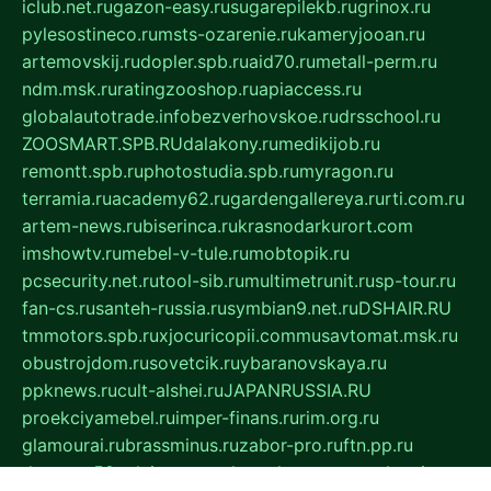
iclub.net.ru
gazon-easy.ru
sugarepilekb.ru
grinox.ru
pylesostineco.ru
msts-ozarenie.ru
kameryjooan.ru
artemovskij.ru
dopler.spb.ru
aid70.ru
metall-perm.ru
ndm.msk.ru
ratingzooshop.ru
apiaccess.ru
globalautotrade.info
bezverhovskoe.ru
drsschool.ru
ZOOSMART.SPB.RU
dalakony.ru
medikijob.ru
remontt.spb.ru
photostudia.spb.ru
myragon.ru
terramia.ru
academy62.ru
gardengallereya.ru
rti.com.ru
artem-news.ru
biserinca.ru
krasnodarkurort.com
imshowtv.ru
mebel-v-tule.ru
mobtopik.ru
pcsecurity.net.ru
tool-sib.ru
multimetrunit.ru
sp-tour.ru
fan-cs.ru
santeh-russia.ru
symbian9.net.ru
DSHAIR.RU
tmmotors.spb.ru
xjocuricopii.com
musavtomat.msk.ru
obustrojdom.ru
sovetcik.ru
ybaranovskaya.ru
ppknews.ru
cult-alshei.ru
JAPANRUSSIA.RU
proekciyamebel.ru
imper-finans.ru
rim.org.ru
glamourai.ru
brassminus.ru
zabor-pro.ru
ftn.pp.ru
dorogoe58.ru
laimengpacker.ru
kuzova-zapchasti.ru