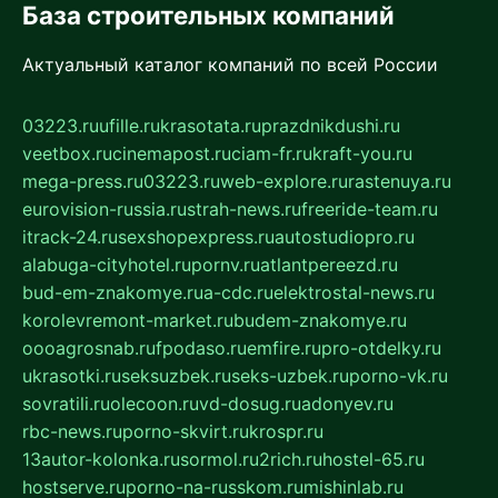
База строительных компаний
Актуальный каталог компаний по всей России
03223.ru
ufille.ru
krasotata.ru
prazdnikdushi.ru
veetbox.ru
cinemapost.ru
ciam-fr.ru
kraft-you.ru
mega-press.ru
03223.ru
web-explore.ru
rastenuya.ru
eurovision-russia.ru
strah-news.ru
freeride-team.ru
itrack-24.ru
sexshopexpress.ru
autostudiopro.ru
alabuga-cityhotel.ru
pornv.ru
atlantpereezd.ru
bud-em-znakomye.ru
a-cdc.ru
elektrostal-news.ru
korolevremont-market.ru
budem-znakomye.ru
oooagrosnab.ru
fpodaso.ru
emfire.ru
pro-otdelky.ru
ukrasotki.ru
seksuzbek.ru
seks-uzbek.ru
porno-vk.ru
sovratili.ru
olecoon.ru
vd-dosug.ru
adonyev.ru
rbc-news.ru
porno-skvirt.ru
krospr.ru
13autor-kolonka.ru
sormol.ru
2rich.ru
hostel-65.ru
hostserve.ru
porno-na-russkom.ru
mishinlab.ru