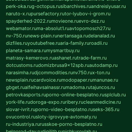
perk-oka.ru
g-octopus.ru
sibarchives.ru
andreislyusar.ru
naruto-x.ru
pursefactory.ru
tor-lyubov-i-grom.ru
spayderhed-2022.ru
movieone.ru
evro-dez.ru
webamator.ru
ma-absolut1.ru
avtopomosch27.ru
nv-750.ru
news-plain.ru
nertansaga.ru
delanalad.ru
dizfiles.ru
youtubefree.ru
aria-family.ru
roadli.ru
planeta-samara.ru
mysmartbuy.ru
matrasy-kemerovo.ru
ashanet.ru
trade-farm.ru
dotcustoms.ru
domizbrusa9x12spb.ru
autodamp.ru
narasimha.ru
djcommodities.ru
nv750.ru
x-ton.ru
newsplain.ru
cardvoice.ru
modopaper.ru
manunae.ru
gbget.ru
alfeihavsalnassr.ru
madoma.ru
tajuncos.ru
petrovkasports.ru
porno-online-besplatno.ru
splclub.ru
york-life.ru
doroga-expo.ru
ribery.ru
cleanmedicine.ru
slovar-ivrit.ru
porno-video-besplatno.ru
seks-365.ru
ovucontrol.ru
sloty-igrovyye-avtomaty.ru
ru-industriya.ru
russkoe-porno-besplatno.ru
belgorod-day.ru
digilith.ru
pichkurovlab.ru