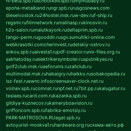
hl-beta.spb.ru
school494.spb.ru
mymubaby.ru
epoha-metalband.ru
ngr.spb.ru
rusgosnews.com
dieselvostok.ru
24hostel.msk.ru
w-dev.ru
f-ship.ru
regsmi.ru
filmnetwork.ru
malinasp.ru
kinosvin.ru
h2o-salon.ru
malutkayork.ru
deltaprim.spb.ru
tango-perm.ru
gooddir.ru
sgv.su
multiki-online.com
webkrasotki.com
cherinvest.ru
detskiy-ostrov.ru
ankou.spb.ru
alvesta1.ru
pdf-creator.ru
nix-files.org.ru
sakhatoday.ru
elektrikersymboler.ru
sputnikyes.ru
golf2club.msk.ru
aeforums.ru
zallclub.ru
multimodal.msk.ru
habaigry.ru
haikko.ru
sobakopedia.ru
isz-fest.ru
ewnc.info
screensaver-clock.net.ru
volnav.spb.ru
comnat.ru
npf.net.ru
7bit.pp.ru
kalugatur.ru
tesiaes.ru
card.com.ru
kazanka.spb.ru
gildiya-kuznecov.ru
kameryboavision.ru
griffoncom.spb.ru
fabrika-emotsiy.ru
PARK-MATROSOVA.RU
agat.spb.ru
avtoyurist-moskva1.ru
hardware.org.ru
схема-авто.рф