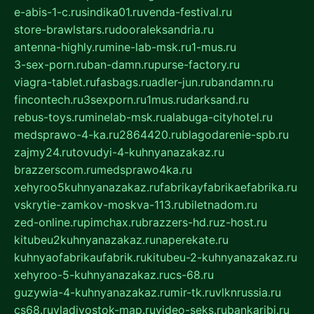
e-abis-1-c.ru
sindika01.ru
venda-festival.ru
store-brawlstars.ru
dooraleksandria.ru
antenna-highly.ru
mine-lab-msk.ru
1-mus.ru
3-sex-porn.ru
ban-damn.ru
purse-factory.ru
viagra-tablet.ru
fasbags.ru
adler-jun.ru
bandamn.ru
fincontech.ru
3sexporn.ru
1mus.ru
darksand.ru
rebus-toys.ru
minelab-msk.ru
alabuga-cityhotel.ru
medsprawo-4-ka.ru
2864420.ru
blagodarenie-spb.ru
zajmy24.ru
tovudyi-4-kuhnyanazakaz.ru
brazzerscom.ru
medsprawo4ka.ru
xehyroo5kuhnyanazakaz.ru
fabrikayfabrikaefabrika.ru
vskrytie-zamkov-moskva-113.ru
biletnadom.ru
zed-online.ru
pimchax.ru
brazzers-hd.ru
z-host.ru
kitubeu2kuhnyanazakaz.ru
naperekate.ru
kuhnyaofabrikaufabrik.ru
kitubeu-2-kuhnyanazakaz.ru
xehyroo-5-kuhnyanazakaz.ru
cs-68.ru
guzywia-4-kuhnyanazakaz.ru
mir-tk.ru
vlknrussia.ru
cs68.ru
vladivostok-map.ru
video-seks.ru
bankaribi.ru