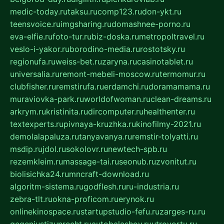
medic-today.ru
taksu.ru
comp123.ru
don-ykt.ru
teensvoice.ru
imgsharing.ru
domashnee-porno.ru
eva-elfie.ru
foto-tur.ru
biz-doska.ru
metropoltravel.ru
veslo-i-yakor.ru
borodino-media.ru
rostotsky.ru
regionufa.ru
weiss-bet.ru
zaryna.ru
casinotablet.ru
universalia.ru
remont-mebeli-moscow.ru
termomur.ru
clubfisher.ru
remstirufa.ru
erdamchi.ru
doramamama.ru
muraviovka-park.ru
worldofwoman.ru
clean-dreams.ru
arkrym.ru
kristinita.ru
dircomputer.ru
healthenter.ru
textexperts.ru
pivnaya-kruzhka.ru
kinofilmy-2021.ru
demolalapaluza.ru
tanyavanya.ru
remstir-tolyatti.ru
msdip.ru
jdol.ru
sokolovr.ru
newtech-spb.ru
rezemkleim.ru
massage-tai.ru
seonub.ru
zvonitut.ru
biolisichka24.ru
mncraft-download.ru
algoritm-sistema.ru
godflesh.ru
ru-industria.ru
zebra-tlt.ru
okna-proficom.ru
erynok.ru
onlinekinospace.ru
startupstudio-fefu.ru
zarges-ru.ru