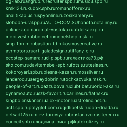
dg-lab.ru
angrup.ru
recruiter.spb.ru
music8.spb.ru
krsk124.ru
kubok.spb.ru
romanofforex.ru
analitikaplus.ru
spyonline.ru
zosikamery.ru
sloboda-ural.pp.ru
AUTO-COM.SU
hohota.net
alimy.ru
online-z.com
aromat-vostoka.ru
otdelkaexp.ru
mobilvest.ru
bbd.net.ru
mebelshop.msk.ru
smp-forum.ru
bastion-td.ru
kosmoscreative.ru
avrmotors.ru
art-galadesign.ru
tiffany-c.ru
ecostep-samara.ru
d-p.spb.ru
галактика73.рф
sko.com.ru
davitamebel-spb.ru
fotsis.ru
tesiaes.ru
kokoroyari.spb.ru
blesna-kazan.ru
mossilver.ru
lenderoq.ru
sergeydobrin.ru
tochkazvuka.msk.ru
people-of-art.ru
bezzubova.ru
clubtibet.ru
orior-aks.ru
dynamoauto.ru
szk-favorit.ru
carlines.ru
flatnsk.ru
kingbolenskaner.ru
alex-motor.ru
astroline.net.ru
act1.spb.ru
polyglot.com.ru
gidlipetsk.ru
ooo-driada.ru
detsad125.ru
mir-zdoroviya.ru
bruslanovo.ru
siterem.ru
council.spb.ru
лодкипатриот.рф
kafekolizey.ru