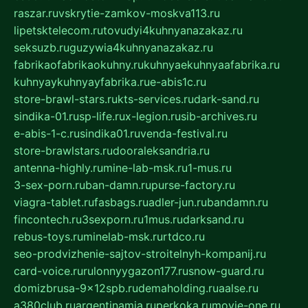
raszar.ru
vskrytie-zamkov-moskva113.ru
lipetsktelecom.ru
tovudyi4kuhnyanazakaz.ru
seksuzb.ru
guzywia4kuhnyanazakaz.ru
fabrikaofabrikaokuhny.ru
kuhnyaekuhnyaafabrika.ru
kuhnyaykuhnyayfabrika.ru
e-abis1c.ru
store-brawl-stars.ru
kts-services.ru
dark-sand.ru
sindika-01.ru
sp-life.ru
x-legion.ru
sib-archives.ru
e-abis-1-c.ru
sindika01.ru
venda-festival.ru
store-brawlstars.ru
dooraleksandria.ru
antenna-highly.ru
mine-lab-msk.ru
1-mus.ru
3-sex-porn.ru
ban-damn.ru
purse-factory.ru
viagra-tablet.ru
fasbags.ru
adler-jun.ru
bandamn.ru
fincontech.ru
3sexporn.ru
1mus.ru
darksand.ru
rebus-toys.ru
minelab-msk.ru
rtdco.ru
seo-prodvizhenie-sajtov-stroitelnyh-kompanij.ru
card-voice.ru
rulonnyygazon177.ru
snow-guard.ru
domizbrusa-9x12spb.ru
demaholding.ru
aalse.ru
a380club.ru
argentinamia.ru
perkoka.ru
movie-one.ru