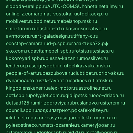
sloboda-ural.pp.ru
AUTO-COM.SU
hohota.net
alimy.ru
online-z.com
aromat-vostoka.ru
otdelkaexp.ru
mobilvest.ru
bbd.net.ru
mebelshop.msk.ru
smp-forum.ru
bastion-td.ru
kosmoscreative.ru
avrmotors.ru
art-galadesign.ru
tiffany-c.ru
ecostep-samara.ru
d-p.spb.ru
галактика73.рф
sko.com.ru
davitamebel-spb.ru
fotsis.ru
tesiaes.ru
kokoroyari.spb.ru
blesna-kazan.ru
mossilver.ru
lenderoq.ru
sergeydobrin.ru
tochkazvuka.msk.ru
people-of-art.ru
bezzubova.ru
clubtibet.ru
orior-aks.ru
dynamoauto.ru
szk-favorit.ru
carlines.ru
flatnsk.ru
kingbolenskaner.ru
alex-motor.ru
astroline.net.ru
act1.spb.ru
polyglot.com.ru
gidlipetsk.ru
ooo-driada.ru
detsad125.ru
mir-zdoroviya.ru
bruslanovo.ru
siterem.ru
council.spb.ru
лодкипатриот.рф
kafekolizey.ru
iclub.net.ru
gazon-easy.ru
sugarepilekb.ru
grinox.ru
pylesostineco.ru
msts-ozarenie.ru
kameryjooan.ru
artemovskij.ru
dopler.spb.ru
aid70.ru
metall-perm.ru