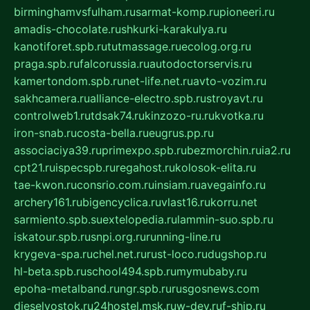
birminghamvsfulham.ru
sarmat-komp.ru
pioneeri.ru
amadis-chocolate.ru
shkurki-karakulya.ru
kanotiforet.spb.ru
tutmassage.ru
ecolog.org.ru
praga.spb.ru
falcorussia.ru
autodoctorservis.ru
kamertondom.spb.ru
net-life.net.ru
avto-vozim.ru
sakhcamera.ru
alliance-electro.spb.ru
stroyavt.ru
controlweb1.ru
tdsak74.ru
kinzozo-ru.ru
kvotka.ru
iron-snab.ru
costa-bella.ru
eugrus.pp.ru
associaciya39.ru
primexpo.spb.ru
bezmorchin.ru
ia2.ru
cpt21.ru
ispecspb.ru
regahost.ru
kolosok-elita.ru
tae-kwon.ru
consrio.com.ru
insiam.ru
avegainfo.ru
archery161.ru
bigencyclica.ru
vlast16.ru
korru.net
sarmiento.spb.su
extelopedia.ru
lammin-suo.spb.ru
iskatour.spb.ru
snpi.org.ru
running-line.ru
krygeva-spa.ru
chel.net.ru
rust-loco.ru
dugshop.ru
hl-beta.spb.ru
school494.spb.ru
mymubaby.ru
epoha-metalband.ru
ngr.spb.ru
rusgosnews.com
dieselvostok.ru
24hostel.msk.ru
w-dev.ru
f-ship.ru