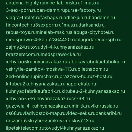
antenna-highly.ru
mine-lab-msk.ru
1-mus.ru
3-sex-porn.ru
ban-damn.ru
purse-factory.ru
viagra-tablet.ru
fasbags.ru
adler-jun.ru
bandamn.ru
fincontech.ru
3sexporn.ru
1mus.ru
darksand.ru
rebus-toys.ru
minelab-msk.ru
alabuga-cityhotel.ru
medsprawo-4-ka.ru
2864420.ru
blagodarenie-spb.ru
zajmy24.ru
tovudyi-4-kuhnyanazakaz.ru
brazzerscom.ru
medsprawo4ka.ru
xehyroo5kuhnyanazakaz.ru
fabrikayfabrikaefabrika.ru
vskrytie-zamkov-moskva-113.ru
biletnadom.ru
zed-online.ru
pimchax.ru
brazzers-hd.ru
z-host.ru
kitubeu2kuhnyanazakaz.ru
naperekate.ru
kuhnyaofabrikaufabrik.ru
kitubeu-2-kuhnyanazakaz.ru
xehyroo-5-kuhnyanazakaz.ru
cs-68.ru
guzywia-4-kuhnyanazakaz.ru
mir-tk.ru
vlknrussia.ru
cs68.ru
vladivostok-map.ru
video-seks.ru
bankaribi.ru
raszar.ru
vskrytie-zamkov-moskva113.ru
lipetsktelecom.ru
tovudyi4kuhnyanazakaz.ru