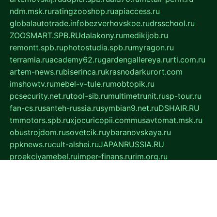
ndm.msk.ru
ratingzooshop.ru
apiaccess.ru
globalautotrade.info
bezverhovskoe.ru
drsschool.ru
ZOOSMART.SPB.RU
dalakony.ru
medikijob.ru
remontt.spb.ru
photostudia.spb.ru
myragon.ru
terramia.ru
academy62.ru
gardengallereya.ru
rti.com.ru
artem-news.ru
biserinca.ru
krasnodarkurort.com
imshowtv.ru
mebel-v-tule.ru
mobtopik.ru
pcsecurity.net.ru
tool-sib.ru
multimetrunit.ru
sp-tour.ru
fan-cs.ru
santeh-russia.ru
symbian9.net.ru
DSHAIR.RU
tmmotors.spb.ru
xjocuricopii.com
musavtomat.msk.ru
obustrojdom.ru
sovetcik.ru
ybaranovskaya.ru
ppknews.ru
cult-alshei.ru
JAPANRUSSIA.RU
proekciyamebel.ru
imper-finans.ru
rim.org.ru
glamourai.ru
brassminus.ru
zabor-pro.ru
ftn.pp.ru
dorogoe58.ru
laimengpacker.ru
kuzova-zapchasti.ru
sageerp.ru
taxodrom.ru
dsrazvitie.ru
hardcity.net.ru
ratinghomegames.ru
topservice25.ru
gubernyan.ru