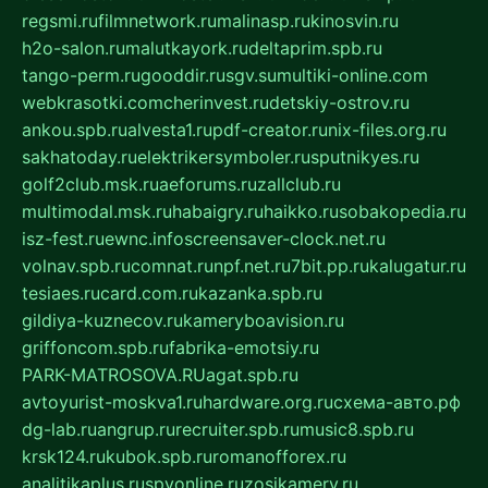
regsmi.ru
filmnetwork.ru
malinasp.ru
kinosvin.ru
h2o-salon.ru
malutkayork.ru
deltaprim.spb.ru
tango-perm.ru
gooddir.ru
sgv.su
multiki-online.com
webkrasotki.com
cherinvest.ru
detskiy-ostrov.ru
ankou.spb.ru
alvesta1.ru
pdf-creator.ru
nix-files.org.ru
sakhatoday.ru
elektrikersymboler.ru
sputnikyes.ru
golf2club.msk.ru
aeforums.ru
zallclub.ru
multimodal.msk.ru
habaigry.ru
haikko.ru
sobakopedia.ru
isz-fest.ru
ewnc.info
screensaver-clock.net.ru
volnav.spb.ru
comnat.ru
npf.net.ru
7bit.pp.ru
kalugatur.ru
tesiaes.ru
card.com.ru
kazanka.spb.ru
gildiya-kuznecov.ru
kameryboavision.ru
griffoncom.spb.ru
fabrika-emotsiy.ru
PARK-MATROSOVA.RU
agat.spb.ru
avtoyurist-moskva1.ru
hardware.org.ru
схема-авто.рф
dg-lab.ru
angrup.ru
recruiter.spb.ru
music8.spb.ru
krsk124.ru
kubok.spb.ru
romanofforex.ru
analitikaplus.ru
spyonline.ru
zosikamery.ru