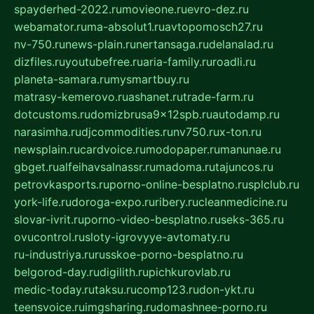
spayderhed-2022.ru
movieone.ru
evro-dez.ru
webamator.ru
ma-absolut1.ru
avtopomosch27.ru
nv-750.ru
news-plain.ru
nertansaga.ru
delanalad.ru
dizfiles.ru
youtubefree.ru
aria-family.ru
roadli.ru
planeta-samara.ru
mysmartbuy.ru
matrasy-kemerovo.ru
ashanet.ru
trade-farm.ru
dotcustoms.ru
domizbrusa9x12spb.ru
autodamp.ru
narasimha.ru
djcommodities.ru
nv750.ru
x-ton.ru
newsplain.ru
cardvoice.ru
modopaper.ru
manunae.ru
gbget.ru
alfeihavsalnassr.ru
madoma.ru
tajuncos.ru
petrovkasports.ru
porno-online-besplatno.ru
splclub.ru
york-life.ru
doroga-expo.ru
ribery.ru
cleanmedicine.ru
slovar-ivrit.ru
porno-video-besplatno.ru
seks-365.ru
ovucontrol.ru
sloty-igrovyye-avtomaty.ru
ru-industriya.ru
russkoe-porno-besplatno.ru
belgorod-day.ru
digilith.ru
pichkurovlab.ru
medic-today.ru
taksu.ru
comp123.ru
don-ykt.ru
teensvoice.ru
imgsharing.ru
domashnee-porno.ru