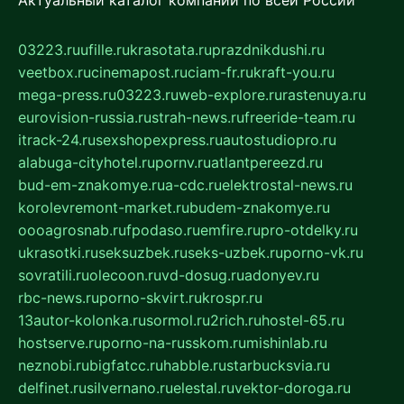
Актуальный каталог компаний по всей России
03223.ru
ufille.ru
krasotata.ru
prazdnikdushi.ru
veetbox.ru
cinemapost.ru
ciam-fr.ru
kraft-you.ru
mega-press.ru
03223.ru
web-explore.ru
rastenuya.ru
eurovision-russia.ru
strah-news.ru
freeride-team.ru
itrack-24.ru
sexshopexpress.ru
autostudiopro.ru
alabuga-cityhotel.ru
pornv.ru
atlantpereezd.ru
bud-em-znakomye.ru
a-cdc.ru
elektrostal-news.ru
korolevremont-market.ru
budem-znakomye.ru
oooagrosnab.ru
fpodaso.ru
emfire.ru
pro-otdelky.ru
ukrasotki.ru
seksuzbek.ru
seks-uzbek.ru
porno-vk.ru
sovratili.ru
olecoon.ru
vd-dosug.ru
adonyev.ru
rbc-news.ru
porno-skvirt.ru
krospr.ru
13autor-kolonka.ru
sormol.ru
2rich.ru
hostel-65.ru
hostserve.ru
porno-na-russkom.ru
mishinlab.ru
neznobi.ru
bigfatcc.ru
habble.ru
starbucksvia.ru
delfinet.ru
silvernano.ru
elestal.ru
vektor-doroga.ru