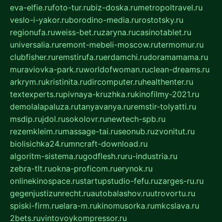
eva-elfie.ru
foto-tur.ru
biz-doska.ru
metropoltravel.ru
veslo-i-yakor.ru
borodino-media.ru
rostotsky.ru
regionufa.ru
weiss-bet.ru
zaryna.ru
casinotablet.ru
universalia.ru
remont-mebeli-moscow.ru
termomur.ru
clubfisher.ru
remstirufa.ru
erdamchi.ru
doramamama.ru
muraviovka-park.ru
worldofwoman.ru
clean-dreams.ru
arkrym.ru
kristinita.ru
dircomputer.ru
healthenter.ru
textexperts.ru
pivnaya-kruzhka.ru
kinofilmy-2021.ru
demolalapaluza.ru
tanyavanya.ru
remstir-tolyatti.ru
msdip.ru
jdol.ru
sokolovr.ru
newtech-spb.ru
rezemkleim.ru
massage-tai.ru
seonub.ru
zvonitut.ru
biolisichka24.ru
mncraft-download.ru
algoritm-sistema.ru
godflesh.ru
ru-industria.ru
zebra-tlt.ru
okna-proficom.ru
erynok.ru
onlinekinospace.ru
startupstudio-fefu.ru
zarges-ru.ru
gegenjustizunrecht.ru
autobalashov.ru
utrovortu.ru
spiski-firm.ru
elara-m.ru
kinomusorka.ru
mkcslava.ru
2bets.ru
vintovoykompressor.ru