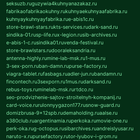
seksuzb.ru
guzywia4kuhnyanazakaz.ru
fabrikaofabrikaokuhny.ru
kuhnyaekuhnyaafabrika.ru
kuhnyaykuhnyayfabrika.ru
e-abis1c.ru
store-brawl-stars.ru
kts-services.ru
dark-sand.ru
sindika-01.ru
sp-life.ru
x-legion.ru
sib-archives.ru
e-abis-1-c.ru
sindika01.ru
venda-festival.ru
store-brawlstars.ru
dooraleksandria.ru
antenna-highly.ru
mine-lab-msk.ru
1-mus.ru
3-sex-porn.ru
ban-damn.ru
purse-factory.ru
viagra-tablet.ru
fasbags.ru
adler-jun.ru
bandamn.ru
fincontech.ru
3sexporn.ru
1mus.ru
darksand.ru
rebus-toys.ru
minelab-msk.ru
rtdco.ru
seo-prodvizhenie-sajtov-stroitelnyh-kompanij.ru
card-voice.ru
rulonnyygazon177.ru
snow-guard.ru
domizbrusa-9x12spb.ru
demaholding.ru
aalse.ru
a380club.ru
argentinamia.ru
perkoka.ru
movie-one.ru
perk-oka.ru
g-octopus.ru
sibarchives.ru
andreislyusar.ru
naruto-x.ru
pursefactory.ru
tor-lyubov-i-grom.ru