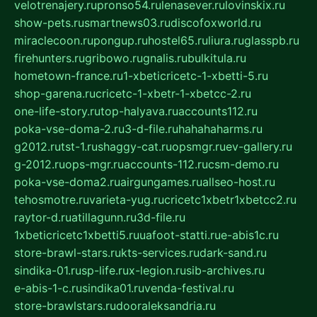
velotrenajery.ru
pronso54.ru
lenasever.ru
lovinskix.ru
show-pets.ru
smartnews03.ru
discofoxworld.ru
miraclecoon.ru
pongup.ru
hostel65.ru
liura.ru
glasspb.ru
firehunters.ru
gribowo.ru
gnalis.ru
bulkitula.ru
hometown-france.ru
1-xbeticricetc-1-xbetti-5.ru
shop-garena.ru
cricetc-1-xbetr-1-xbetcc-2.ru
one-life-story.ru
top-halyava.ru
accounts112.ru
poka-vse-doma-2.ru
3-d-file.ru
hahahaharms.ru
g2012.ru
tst-1.ru
shaggy-cat.ru
opsmgr.ru
ev-gallery.ru
g-2012.ru
ops-mgr.ru
accounts-112.ru
csm-demo.ru
poka-vse-doma2.ru
airgungames.ru
allseo-host.ru
tehosmotre.ru
varieta-yug.ru
cricetc1xbetr1xbetcc2.ru
raytor-d.ru
atillagunn.ru
3d-file.ru
1xbeticricetc1xbetti5.ru
uafoot-statti.ru
e-abis1c.ru
store-brawl-stars.ru
kts-services.ru
dark-sand.ru
sindika-01.ru
sp-life.ru
x-legion.ru
sib-archives.ru
e-abis-1-c.ru
sindika01.ru
venda-festival.ru
store-brawlstars.ru
dooraleksandria.ru