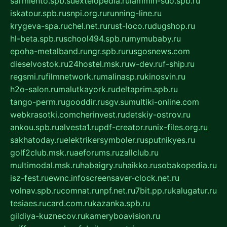
sarmiento.spb.su
extelopedia.ru
lammin-suo.spb.ru
iskatour.spb.ru
snpi.org.ru
running-line.ru
krygeva-spa.ru
chel.net.ru
rust-loco.ru
dugshop.ru
hl-beta.spb.ru
school494.spb.ru
mymubaby.ru
epoha-metalband.ru
ngr.spb.ru
rusgosnews.com
dieselvostok.ru
24hostel.msk.ru
w-dev.ru
f-ship.ru
regsmi.ru
filmnetwork.ru
malinasp.ru
kinosvin.ru
h2o-salon.ru
malutkayork.ru
deltaprim.spb.ru
tango-perm.ru
gooddir.ru
sgv.su
multiki-online.com
webkrasotki.com
cherinvest.ru
detskiy-ostrov.ru
ankou.spb.ru
alvesta1.ru
pdf-creator.ru
nix-files.org.ru
sakhatoday.ru
elektrikersymboler.ru
sputnikyes.ru
golf2club.msk.ru
aeforums.ru
zallclub.ru
multimodal.msk.ru
habaigry.ru
haikko.ru
sobakopedia.ru
isz-fest.ru
ewnc.info
screensaver-clock.net.ru
volnav.spb.ru
comnat.ru
npf.net.ru
7bit.pp.ru
kalugatur.ru
tesiaes.ru
card.com.ru
kazanka.spb.ru
gildiya-kuznecov.ru
kameryboavision.ru