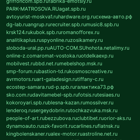
griffoncom.spb.ru
fabrika-emotsiy.ru
PARK-MATROSOVA.RU
agat.spb.ru
avtoyurist-moskva1.ru
hardware.org.ru
схема-авто.рф
dg-lab.ru
angrup.ru
recruiter.spb.ru
music8.spb.ru
krsk124.ru
kubok.spb.ru
romanofforex.ru
analitikaplus.ru
spyonline.ru
zosikamery.ru
sloboda-ural.pp.ru
AUTO-COM.SU
hohota.net
alimy.ru
online-z.com
aromat-vostoka.ru
otdelkaexp.ru
mobilvest.ru
bbd.net.ru
mebelshop.msk.ru
smp-forum.ru
bastion-td.ru
kosmoscreative.ru
avrmotors.ru
art-galadesign.ru
tiffany-c.ru
ecostep-samara.ru
d-p.spb.ru
галактика73.рф
sko.com.ru
davitamebel-spb.ru
fotsis.ru
tesiaes.ru
kokoroyari.spb.ru
blesna-kazan.ru
mossilver.ru
lenderoq.ru
sergeydobrin.ru
tochkazvuka.msk.ru
people-of-art.ru
bezzubova.ru
clubtibet.ru
orior-aks.ru
dynamoauto.ru
szk-favorit.ru
carlines.ru
flatnsk.ru
kingbolenskaner.ru
alex-motor.ru
astroline.net.ru