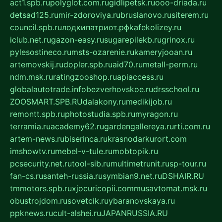
act1.spb.ru
polyglot.com.ru
gidlipetsk.ru
ooo-driada.ru
detsad125.ru
mir-zdoroviya.ru
bruslanovo.ru
siterem.ru
council.spb.ru
лодкипатриот.рф
kafekolizey.ru
iclub.net.ru
gazon-easy.ru
sugarepilekb.ru
grinox.ru
pylesostineco.ru
msts-ozarenie.ru
kameryjooan.ru
artemovskij.ru
dopler.spb.ru
aid70.ru
metall-perm.ru
ndm.msk.ru
ratingzooshop.ru
apiaccess.ru
globalautotrade.info
bezverhovskoe.ru
drsschool.ru
ZOOSMART.SPB.RU
dalakony.ru
medikijob.ru
remontt.spb.ru
photostudia.spb.ru
myragon.ru
terramia.ru
academy62.ru
gardengallereya.ru
rti.com.ru
artem-news.ru
biserinca.ru
krasnodarkurort.com
imshowtv.ru
mebel-v-tule.ru
mobtopik.ru
pcsecurity.net.ru
tool-sib.ru
multimetrunit.ru
sp-tour.ru
fan-cs.ru
santeh-russia.ru
symbian9.net.ru
DSHAIR.RU
tmmotors.spb.ru
xjocuricopii.com
musavtomat.msk.ru
obustrojdom.ru
sovetcik.ru
ybaranovskaya.ru
ppknews.ru
cult-alshei.ru
JAPANRUSSIA.RU