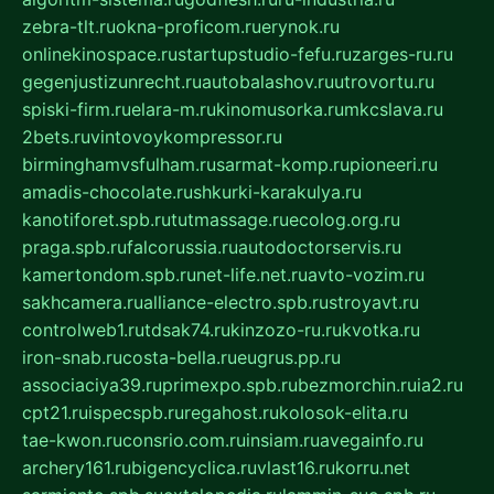
zebra-tlt.ru
okna-proficom.ru
erynok.ru
onlinekinospace.ru
startupstudio-fefu.ru
zarges-ru.ru
gegenjustizunrecht.ru
autobalashov.ru
utrovortu.ru
spiski-firm.ru
elara-m.ru
kinomusorka.ru
mkcslava.ru
2bets.ru
vintovoykompressor.ru
birminghamvsfulham.ru
sarmat-komp.ru
pioneeri.ru
amadis-chocolate.ru
shkurki-karakulya.ru
kanotiforet.spb.ru
tutmassage.ru
ecolog.org.ru
praga.spb.ru
falcorussia.ru
autodoctorservis.ru
kamertondom.spb.ru
net-life.net.ru
avto-vozim.ru
sakhcamera.ru
alliance-electro.spb.ru
stroyavt.ru
controlweb1.ru
tdsak74.ru
kinzozo-ru.ru
kvotka.ru
iron-snab.ru
costa-bella.ru
eugrus.pp.ru
associaciya39.ru
primexpo.spb.ru
bezmorchin.ru
ia2.ru
cpt21.ru
ispecspb.ru
regahost.ru
kolosok-elita.ru
tae-kwon.ru
consrio.com.ru
insiam.ru
avegainfo.ru
archery161.ru
bigencyclica.ru
vlast16.ru
korru.net