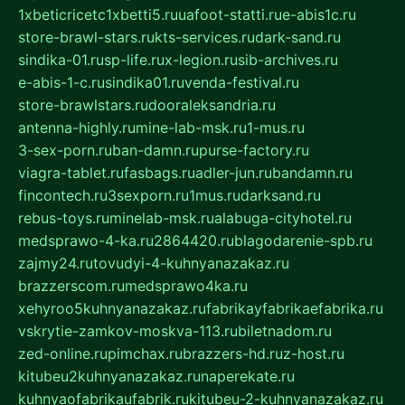
1xbeticricetc1xbetti5.ru
uafoot-statti.ru
e-abis1c.ru
store-brawl-stars.ru
kts-services.ru
dark-sand.ru
sindika-01.ru
sp-life.ru
x-legion.ru
sib-archives.ru
e-abis-1-c.ru
sindika01.ru
venda-festival.ru
store-brawlstars.ru
dooraleksandria.ru
antenna-highly.ru
mine-lab-msk.ru
1-mus.ru
3-sex-porn.ru
ban-damn.ru
purse-factory.ru
viagra-tablet.ru
fasbags.ru
adler-jun.ru
bandamn.ru
fincontech.ru
3sexporn.ru
1mus.ru
darksand.ru
rebus-toys.ru
minelab-msk.ru
alabuga-cityhotel.ru
medsprawo-4-ka.ru
2864420.ru
blagodarenie-spb.ru
zajmy24.ru
tovudyi-4-kuhnyanazakaz.ru
brazzerscom.ru
medsprawo4ka.ru
xehyroo5kuhnyanazakaz.ru
fabrikayfabrikaefabrika.ru
vskrytie-zamkov-moskva-113.ru
biletnadom.ru
zed-online.ru
pimchax.ru
brazzers-hd.ru
z-host.ru
kitubeu2kuhnyanazakaz.ru
naperekate.ru
kuhnyaofabrikaufabrik.ru
kitubeu-2-kuhnyanazakaz.ru