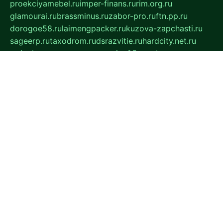
proekciyamebel.ru
imper-finans.ru
rim.org.ru
glamourai.ru
brassminus.ru
zabor-pro.ru
ftn.pp.ru
dorogoe58.ru
laimengpacker.ru
kuzova-zapchasti.ru
sageerp.ru
taxodrom.ru
dsrazvitie.ru
hardcity.net.ru
ratinghomegames.ru
topservice25.ru
gubernyan.ru
gtglasslined.ru
ii4.ru
tssport.spb.ru
andorra24.com
blackwallstreet.ru
oboimos.ru
optim-doors.com.ru
ikuch.ru
nycr.org.ru
npa21.ru
vremya-ch.spb.ru
desert000.ru
ivtorgi.ru
ifiori.ru
catalog-statei.ru
dcv.org.ru
spetsmaster174.ru
ipkameryhiseeu.ru
dum26.ru
ruspol.spb.ru
fr-opendp.ru
kam-solnyshko.ru
cheyenne-arapaho.ru
sevzapmetal.spb.ru
ted-lapidus.spb.ru
parasite-eliminator.ru
sigma-complete.ru
modernworld.ru
dama-moda.ru
eholot-group.ru
sk-nvkz.ru
DRONGOLD.RU
democratia2.ru
i-farmer.ru
mass-sport.org
jablonex.spb.ru
bookmess.ru
linkword.ru
refineua.com.ru
cs-spec.net.ru
altay-mebel.ru