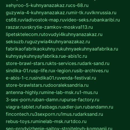
xehyroo-5-kuhnyanazakaz.ru
cs-68.ru
guzywia-4-kuhnyanazakaz.ru
mir-tk.ru
vlknrussia.ru
cs68.ru
vladivostok-map.ru
video-seks.ru
bankaribi.ru
raszar.ru
vskrytie-zamkov-moskva113.ru
lipetsktelecom.ru
tovudyi4kuhnyanazakaz.ru
seksuzb.ru
guzywia4kuhnyanazakaz.ru
fabrikaofabrikaokuhny.ru
kuhnyaekuhnyaafabrika.ru
kuhnyaykuhnyayfabrika.ru
e-abis1c.ru
store-brawl-stars.ru
kts-services.ru
dark-sand.ru
sindika-01.ru
sp-life.ru
x-legion.ru
sib-archives.ru
e-abis-1-c.ru
sindika01.ru
venda-festival.ru
store-brawlstars.ru
dooraleksandria.ru
antenna-highly.ru
mine-lab-msk.ru
1-mus.ru
3-sex-porn.ru
ban-damn.ru
purse-factory.ru
viagra-tablet.ru
fasbags.ru
adler-jun.ru
bandamn.ru
fincontech.ru
3sexporn.ru
1mus.ru
darksand.ru
rebus-toys.ru
minelab-msk.ru
rtdco.ru
seo-prodvizhenie-sajtov-stroitelnyh-kompanij.ru