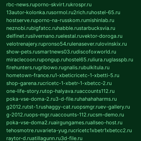
rbc-news.ru
porno-skvirt.ru
krospr.ru
13autor-kolonka.ru
sormol.ru
2rich.ru
hostel-65.ru
hostserve.ru
porno-na-russkom.ru
mishinlab.ru
neznobi.ru
bigfatcc.ru
habble.ru
starbucksvia.ru
delfinet.ru
silvernano.ru
elestal.ru
vektor-doroga.ru
velotrenajery.ru
pronso54.ru
lenasever.ru
lovinskix.ru
show-pets.ru
smartnews03.ru
discofoxworld.ru
miraclecoon.ru
pongup.ru
hostel65.ru
liura.ru
glasspb.ru
firehunters.ru
gribowo.ru
gnalis.ru
bulkitula.ru
hometown-france.ru
1-xbeticricetc-1-xbetti-5.ru
shop-garena.ru
cricetc-1-xbetr-1-xbetcc-2.ru
one-life-story.ru
top-halyava.ru
accounts112.ru
poka-vse-doma-2.ru
3-d-file.ru
hahahaharms.ru
g2012.ru
tst-1.ru
shaggy-cat.ru
opsmgr.ru
ev-gallery.ru
g-2012.ru
ops-mgr.ru
accounts-112.ru
csm-demo.ru
poka-vse-doma2.ru
airgungames.ru
allseo-host.ru
tehosmotre.ru
varieta-yug.ru
cricetc1xbetr1xbetcc2.ru
raytor-d.ru
atillagunn.ru
3d-file.ru