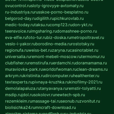
ovucontrol.ru
sloty-igrovyye-avtomaty.ru
ru-industriya.ru
russkoe-porno-besplatno.ru
belgorod-day.ru
digilith.ru
pichkurovlab.ru
medic-today.ru
taksu.ru
comp123.ru
don-ykt.ru
teensvoice.ru
imgsharing.ru
domashnee-porno.ru
eva-elfie.ru
foto-tur.ru
biz-doska.ru
metropoltravel.ru
veslo-i-yakor.ru
borodino-media.ru
rostotsky.ru
regionufa.ru
weiss-bet.ru
zaryna.ru
casinotablet.ru
universalia.ru
remont-mebeli-moscow.ru
termomur.ru
clubfisher.ru
remstirufa.ru
erdamchi.ru
doramamama.ru
muraviovka-park.ru
worldofwoman.ru
clean-dreams.ru
arkrym.ru
kristinita.ru
dircomputer.ru
healthenter.ru
textexperts.ru
pivnaya-kruzhka.ru
kinofilmy-2021.ru
demolalapaluza.ru
tanyavanya.ru
remstir-tolyatti.ru
msdip.ru
jdol.ru
sokolovr.ru
newtech-spb.ru
rezemkleim.ru
massage-tai.ru
seonub.ru
zvonitut.ru
biolisichka24.ru
mncraft-download.ru
algoritm-sistema.ru
godflesh.ru
ru-industria.ru