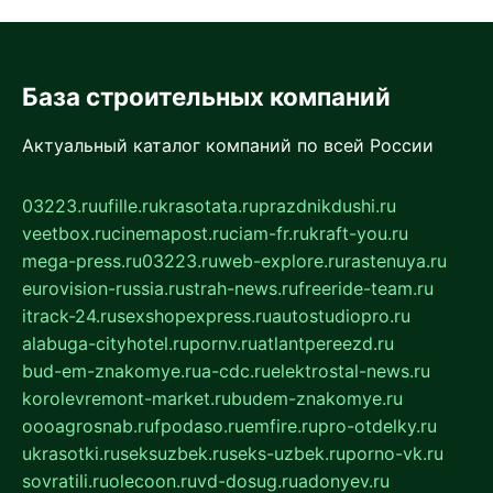
База строительных компаний
Актуальный каталог компаний по всей России
03223.ru
ufille.ru
krasotata.ru
prazdnikdushi.ru
veetbox.ru
cinemapost.ru
ciam-fr.ru
kraft-you.ru
mega-press.ru
03223.ru
web-explore.ru
rastenuya.ru
eurovision-russia.ru
strah-news.ru
freeride-team.ru
itrack-24.ru
sexshopexpress.ru
autostudiopro.ru
alabuga-cityhotel.ru
pornv.ru
atlantpereezd.ru
bud-em-znakomye.ru
a-cdc.ru
elektrostal-news.ru
korolevremont-market.ru
budem-znakomye.ru
oooagrosnab.ru
fpodaso.ru
emfire.ru
pro-otdelky.ru
ukrasotki.ru
seksuzbek.ru
seks-uzbek.ru
porno-vk.ru
sovratili.ru
olecoon.ru
vd-dosug.ru
adonyev.ru