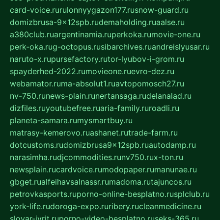
card-voice.ru
rulonnyygazon177.ru
snow-guard.ru
domizbrusa-9x12spb.ru
demaholding.ru
aalse.ru
a380club.ru
argentinamia.ru
perkoka.ru
movie-one.ru
perk-oka.ru
g-octopus.ru
sibarchives.ru
andreislyusar.ru
naruto-x.ru
pursefactory.ru
tor-lyubov-i-grom.ru
spayderhed-2022.ru
movieone.ru
evro-dez.ru
webamator.ru
ma-absolut1.ru
avtopomosch27.ru
nv-750.ru
news-plain.ru
nertansaga.ru
delanalad.ru
dizfiles.ru
youtubefree.ru
aria-family.ru
roadli.ru
planeta-samara.ru
mysmartbuy.ru
matrasy-kemerovo.ru
ashanet.ru
trade-farm.ru
dotcustoms.ru
domizbrusa9x12spb.ru
autodamp.ru
narasimha.ru
djcommodities.ru
nv750.ru
x-ton.ru
newsplain.ru
cardvoice.ru
modopaper.ru
manunae.ru
gbget.ru
alfeihavsalnassr.ru
madoma.ru
tajuncos.ru
petrovkasports.ru
porno-online-besplatno.ru
splclub.ru
york-life.ru
doroga-expo.ru
ribery.ru
cleanmedicine.ru
slovar-ivrit.ru
porno-video-besplatno.ru
seks-365.ru